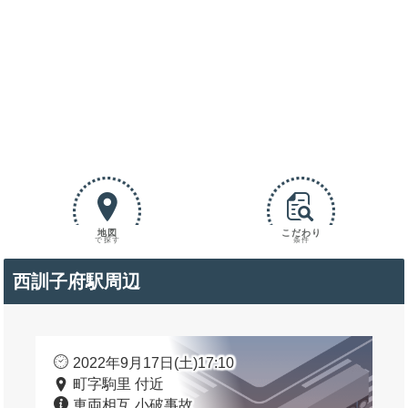
地図
こだわり
で探す
条件
西訓子府駅周辺
2022年9月17日(土)17:10
町字駒里 付近
車両相互 小破事故