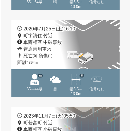
55～64歳
晴
幅5.5～
信号なし
13.0m
2020年7月25日(土)16:10
町字清住 付近
車両相互 中破事故
普通乗用車
(2)
死亡
負傷
(0)
(1)
距離
4394m
他
他
35～44歳
曇
幅5.5～
信号なし
13.0m
2023年11月7日(火)05:50
町若富町 付近
車両相互 小破事故