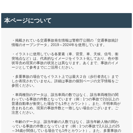
本ページについて
・掲載されている交通事故発生情報は警察庁公開の「交通事故統計
情報のオープンデータ」2019～2024年を使用しています。
・イラストに使用している各要素（車、背景、車、天候、信号、衝
突地点など）は、代表的なイメージをイラスト化しており、色や形
状等含め現実の事故の状況とは異なります。あくまで、事故のイメ
ージとして参考までにご活用ください。
・多重事故の場合でもイラスト上では最大２台（歩行者含む）まで
しか表現されていません。詳細は事故の個別ページの文字情報をご
参照ください。
・車両種別のデータは、該当車両の数ではなく、該当車両種別の関
わっている事故の件数となっています（例：1つの事故で2台以上の
普通自動車が衝突した場合でも1件とカウント）。また、不明車両が
含まれるため、現実の事故件数と一致しない場合がございます。ご
注意ください。
・年齢のデータは、該当年齢の人数ではなく、該当年齢人物の関わ
っている事故の件数となっています（例：1つの事故で2人以上の25
～34歳が関係している場合でも1件とカウント）。また、多重事故の