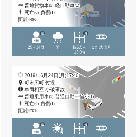
普通貨物車
軽自動車
(1)
(1)
死亡
負傷
(0)
(1)
距離
4486m
他
他
25～34歳
雨
幅5.5～
３灯式信号
13.0m
2019年6月24日(月)17:40
町末広町 付近
車両相互 小破事故
普通乗用車
普通自動二輪小
(1)
(1)
死亡
負傷
(0)
(1)
距離
4701m
他
他