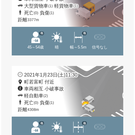
大型貨物車
軽貨物車
(1)
(1)
死亡
負傷
(0)
(1)
距離
3377m
他
他
45～54歳
晴
幅～5.5m
信号なし
2021年1月23日(土)11:30
町若富町 付近
車両相互 小破事故
軽自動車
(2)
死亡
負傷
(0)
(1)
距離
4308m
他
他