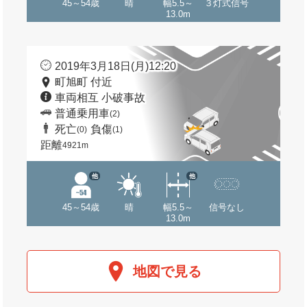
45～54歳
晴
幅5.5～
３灯式信号
13.0m
2019年3月18日(月)12:20
町旭町 付近
車両相互 小破事故
普通乗用車
(2)
死亡
負傷
(0)
(1)
距離
4921m
他
他
45～54歳
晴
幅5.5～
信号なし
13.0m
地図で見る