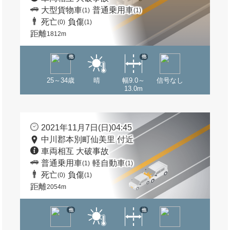
大型貨物車
普通乗用車
(1)
(1)
死亡
負傷
(0)
(1)
距離
1812m
他
他
25～34歳
晴
幅9.0～
信号なし
13.0m
2021年11月7日(日)04:45
中川郡本別町仙美里 付近
車両相互 大破事故
普通乗用車
軽自動車
(1)
(1)
死亡
負傷
(0)
(1)
距離
2054m
他
他