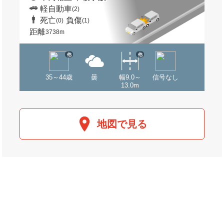
軽自動車
(2)
死亡
負傷
(0)
(1)
距離
3738m
他
他
35～44歳
曇
幅9.0～
信号なし
13.0m
地図で見る