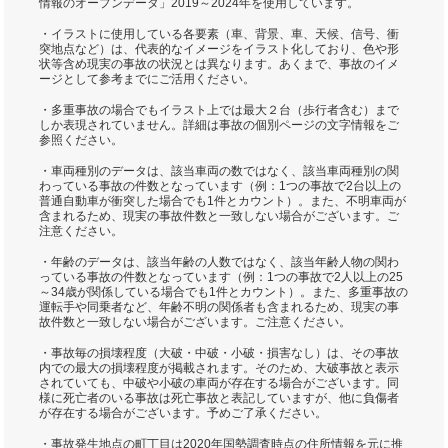
情報のオープンデータ」2019～2024年を使用しています。
・イラストに使用している各要素（車、背景、車、天候、信号、衝
突地点など）は、代表的なイメージをイラスト化しており、色や形
状等含め現実の事故の状況とは異なります。あくまで、事故のイメ
ージとして参考までにご活用ください。
・多重事故の場合でもイラスト上では最大２台（歩行者含む）まで
しか表現されていません。詳細は事故の個別ページの文字情報をご
参照ください。
・車両種別のデータは、該当車両の数ではなく、該当車両種別の関
わっている事故の件数となっています（例：1つの事故で2台以上の
普通自動車が衝突した場合でも1件とカウント）。また、不明車両が
含まれるため、現実の事故件数と一致しない場合がございます。ご
注意ください。
・年齢のデータは、該当年齢の人数ではなく、該当年齢人物の関わ
っている事故の件数となっています（例：1つの事故で2人以上の25
～34歳が関係している場合でも1件とカウント）。また、多重事故の
運転手や同乗者など、年齢不明の関係者も含まれるため、現実の事
故件数と一致しない場合がございます。ご注意ください。
・事故毎の損壊程度（大破・中破・小破・損害なし）は、その事故
内での最大の損壊程度が掲載されます。そのため、大破事故と表示
されていても、中破や小破の車両が存在する場合がございます。同
様に死亡者のいる事故は死亡事故と表記していますが、他に負傷者
が存在する場合がございます。予めご了承ください。
・事故発生地点の町丁目は2020年国勢調査時点の住所情報を元に推