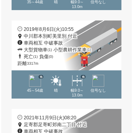
35～44歳
晴
幅9.0～
信号なし
13.0m
2019年8月6日(火)10:55
中川郡本別町美里別 付近
車両相互 中破事故
大型貨物車
小型農耕作業車
(1)
(1)
死亡
負傷
(1)
(0)
距離
3317m
他
他
45～54歳
晴
幅9.0～
信号なし
13.0m
2021年11月9日(火)08:20
足寄郡足寄町郊南二丁目 付近
車両相互 中破事故