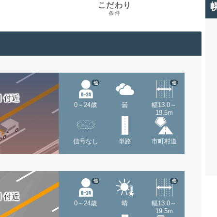
こだわり
条件
他
他
 付近
0～24歳
曇
幅13.0～
19.5m
信号なし
単路
市町村道
他
他
 付近
0～24歳
晴
幅13.0～
19.5m