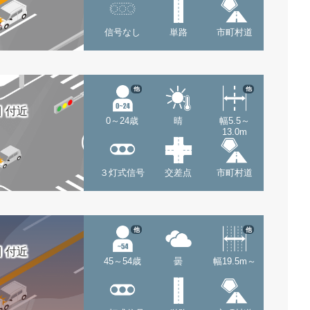
信号なし
単路
市町村道
他
他
 付近
0～24歳
晴
幅5.5～
13.0m
３灯式信号
交差点
市町村道
他
他
 付近
45～54歳
曇
幅19.5m～