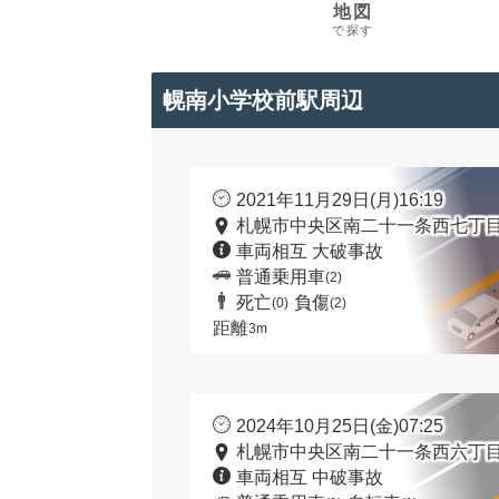
地図
で探す
幌南小学校前駅周辺
2021年11月29日(月)16:19
札幌市中央区南二十一条西七丁目
車両相互 大破事故
普通乗用車
(2)
死亡
負傷
(0)
(2)
距離
3m
2024年10月25日(金)07:25
札幌市中央区南二十一条西六丁目
車両相互 中破事故