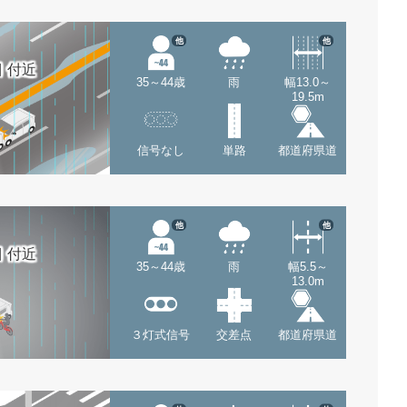
他
他
 付近
35～44歳
雨
幅13.0～
19.5m
信号なし
単路
都道府県道
他
他
 付近
35～44歳
雨
幅5.5～
13.0m
３灯式信号
交差点
都道府県道