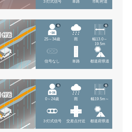
３灯式信号
単路
市町村道
他
他
 付近
25～34歳
雨
幅13.0～
19.5m
信号なし
単路
都道府県道
他
他
 付近
0～24歳
雨
幅19.5m～
３灯式信号
交差点付近
都道府県道