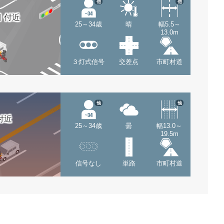
他
他
 付近
25～34歳
晴
幅5.5～
13.0m
３灯式信号
交差点
市町村道
他
他
付近
25～34歳
曇
幅13.0～
19.5m
信号なし
単路
市町村道