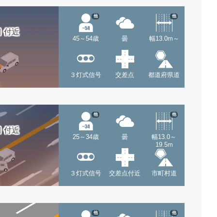
他
他
 付近
45～54歳
曇
幅13.0m～
３灯式信号
交差点
都道府県道
他
他
 付近
25～34歳
曇
幅13.0～
19.5m
３灯式信号
交差点付近
市町村道
他
他