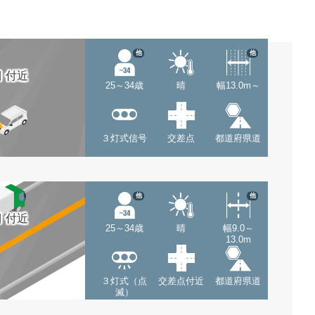
他
他
 付近
25～34歳
晴
幅13.0m～
３灯式信号
交差点
都道府県道
他
他
 付近
25～34歳
晴
幅9.0～
13.0m
３灯式（点
交差点付近
都道府県道
滅）