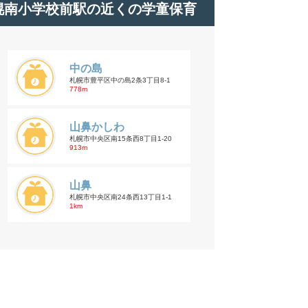
幌南小学校前駅の近くの学童保育
中の島
札幌市豊平区中の島2条3丁目8-1
778m
山鼻かしわ
札幌市中央区南15条西8丁目1-20
913m
山鼻
札幌市中央区南24条西13丁目1-1
1km