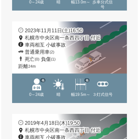
0～24歳
晴
幅13.0m～
歩車分式信
号
2023年11月11日(土)16:50
札幌市中央区南一条西四丁目 付近
車両相互 小破事故
普通乗用車
(2)
死亡
負傷
(0)
(1)
距離
24m
他
他
0～24歳
晴
幅19.5m～
３灯式信号
2019年4月18日(木)19:50
札幌市中央区南一条西四丁目 付近
車両相互 小破事故