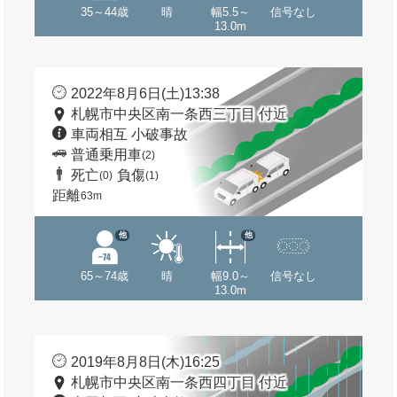
35～44歳
晴
幅5.5～
信号なし
13.0m
2022年8月6日(土)13:38
札幌市中央区南一条西三丁目 付近
車両相互 小破事故
普通乗用車
(2)
死亡
負傷
(0)
(1)
距離
63m
他
他
65～74歳
晴
幅9.0～
信号なし
13.0m
2019年8月8日(木)16:25
札幌市中央区南一条西四丁目 付近