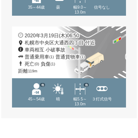
35～44歳
曇
幅9.0～
信号なし
13.0m
2020年3月19日(木)06:50
札幌市中央区大通西四丁目 付近
車両相互 小破事故
普通乗用車
普通貨物車
(1)
(1)
死亡
負傷
(0)
(1)
距離
119m
他
他
45～54歳
晴
幅5.5～
３灯式信号
13.0m