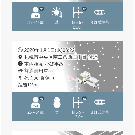
他
他
35～44歳
晴
幅5.5～
３灯式信号
13.0m
2020年1月1日(水)08:22
札幌市中央区南二条西三丁目 付近
車両相互 小破事故
普通乗用車
(2)
死亡
負傷
(0)
(1)
距離
128m
他
他
25～34歳
雪
幅5.5～
３灯式信号
13.0m