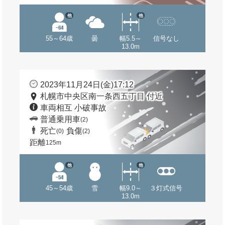
他
他
55～64歳
曇
幅5.5～
信号なし
13.0m
2023年11月24日(金)17:12
札幌市中央区南一条西五丁目 付近
車両相互 小破事故
普通乗用車
(2)
死亡
負傷
(0)
(2)
距離
125m
他
他
45～54歳
雪
幅9.0～
３灯式信号
13.0m