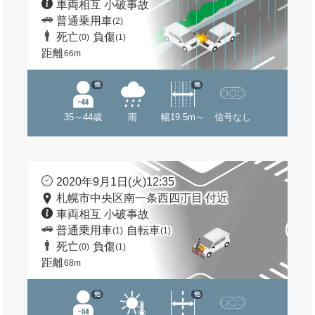
車両相互 小破事故
普通乗用車
(2)
死亡
負傷
(0)
(1)
距離
66m
他
他
35～44歳
雨
幅19.5m～
信号なし
2020年9月1日(火)12:35
札幌市中央区南一条西四丁目 付近
車両相互 小破事故
普通乗用車
自転車
(1)
(1)
死亡
負傷
(0)
(1)
距離
68m
他
他