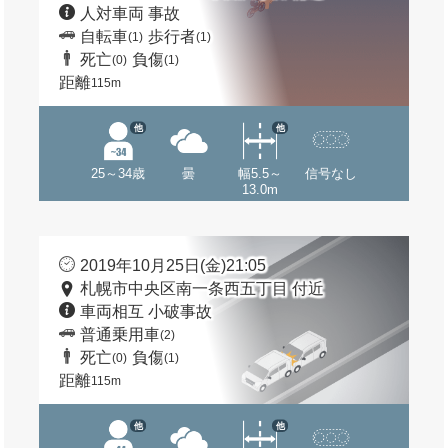
人対車両 事故
自転車
歩行者
(1)
(1)
死亡
負傷
(0)
(1)
距離
115m
他
他
25～34歳
曇
幅5.5～
信号なし
13.0m
2019年10月25日(金)21:05
札幌市中央区南一条西五丁目 付近
車両相互 小破事故
普通乗用車
(2)
死亡
負傷
(0)
(1)
距離
115m
他
他