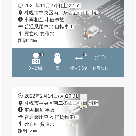
2021年11月27日(土)22:55
札幌市中央区南二条西五丁目 付近
車両相互 小破事故
普通乗用車
自転車
(1)
(1)
死亡
負傷
(0)
(1)
距離
126m
他
他
0～24歳
雪
幅～5.5m
信号なし
2022年2月14日(月)10:01
札幌市中央区南二条西三丁目 付近
車両相互 事故
普通乗用車
軽貨物車
(2)
(1)
死亡
負傷
(0)
(1)
距離
128m