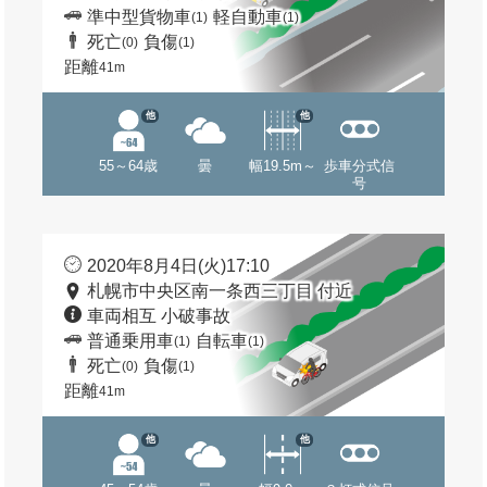
準中型貨物車
軽自動車
(1)
(1)
死亡
負傷
(0)
(1)
距離
41m
他
他
55～64歳
曇
幅19.5m～
歩車分式信
号
2020年8月4日(火)17:10
札幌市中央区南一条西三丁目 付近
車両相互 小破事故
普通乗用車
自転車
(1)
(1)
死亡
負傷
(0)
(1)
距離
41m
他
他