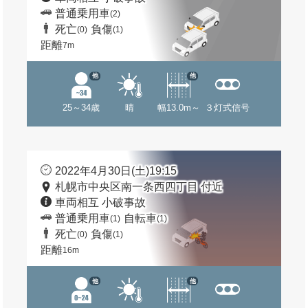
普通乗用車
(2)
死亡
負傷
(0)
(1)
距離
7m
他
他
25～34歳
晴
幅13.0m～
３灯式信号
2022年4月30日(土)19:15
札幌市中央区南一条西四丁目 付近
車両相互 小破事故
普通乗用車
自転車
(1)
(1)
死亡
負傷
(0)
(1)
距離
16m
他
他