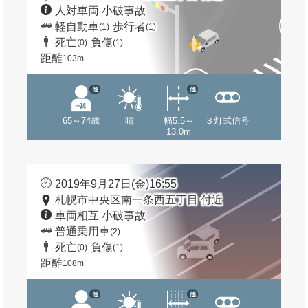
人対車両 小破事故
軽自動車
歩行者
(1)
(1)
死亡
負傷
(0)
(1)
距離
103m
他
他
65～74歳
晴
幅5.5～
３灯式信号
13.0m
2019年9月27日(金)16:55
札幌市中央区南一条西五丁目 付近
車両相互 小破事故
普通乗用車
(2)
死亡
負傷
(0)
(1)
距離
108m
他
他