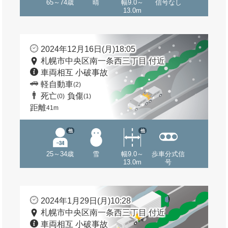
65～74歳
晴
幅9.0～
信号なし
13.0m
2024年12月16日(月)18:05
札幌市中央区南一条西三丁目 付近
車両相互 小破事故
軽自動車
(2)
死亡
負傷
(0)
(1)
距離
41m
他
他
25～34歳
雪
幅9.0～
歩車分式信
13.0m
号
2024年1月29日(月)10:28
札幌市中央区南一条西三丁目 付近
車両相互 小破事故