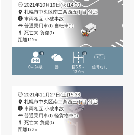
2021年10月19日(火)14:00
札幌市中央区南二条西五丁目 付近
車両相互 小破事故
普通乗用車
自転車
(1)
(1)
死亡
負傷
(0)
(1)
距離
129m
他
他
0～24歳
曇
幅5.5～
信号なし
13.0m
2021年11月27日(土)15:33
札幌市中央区南二条西三丁目 付近
車両相互 小破事故
普通乗用車
軽貨物車
(1)
(1)
死亡
負傷
(0)
(1)
距離
130m