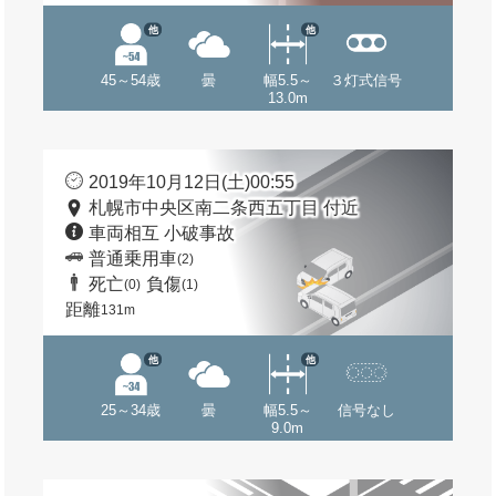
他
他
45～54歳
曇
幅5.5～
３灯式信号
13.0m
2019年10月12日(土)00:55
札幌市中央区南二条西五丁目 付近
車両相互 小破事故
普通乗用車
(2)
死亡
負傷
(0)
(1)
距離
131m
他
他
25～34歳
曇
幅5.5～
信号なし
9.0m