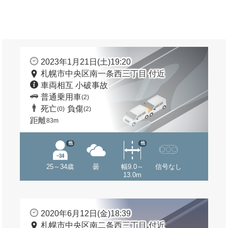
2023年1月21日(土)19:20
札幌市中央区南一条西三丁目 付近
車両相互 小破事故
普通乗用車
(2)
死亡
負傷
(0)
(2)
距離
83m
他
他
25～34歳
曇
幅9.0～
信号なし
13.0m
2020年6月12日(金)18:39
札幌市中央区南二条西三丁目 付近