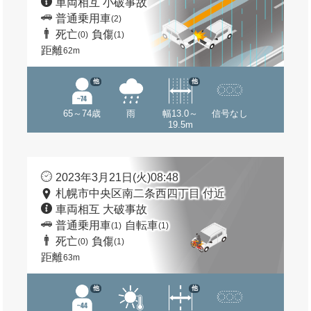
車両相互 小破事故
普通乗用車
(2)
死亡
負傷
(0)
(1)
距離
62m
他
他
65～74歳
雨
幅13.0～
信号なし
19.5m
2023年3月21日(火)08:48
札幌市中央区南二条西四丁目 付近
車両相互 大破事故
普通乗用車
自転車
(1)
(1)
死亡
負傷
(0)
(1)
距離
63m
他
他