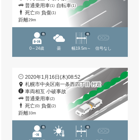
普通乗用車
自転車
(1)
(1)
死亡
負傷
(0)
(1)
距離
29m
他
他
0～24歳
曇
幅19.5m～
信号なし
2020年1月16日(木)08:52
札幌市中央区南一条西四丁目 付近
車両相互 小破事故
普通乗用車
(2)
死亡
負傷
(0)
(2)
距離
33m
他
他