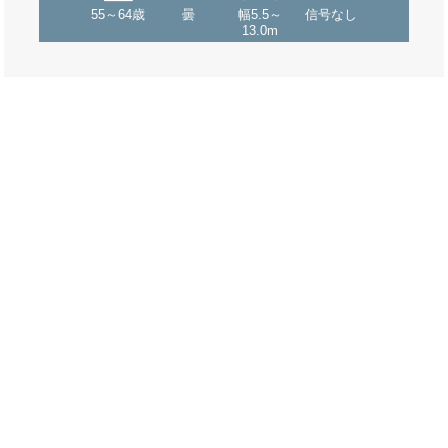
55～64歳
曇
幅5.5～
信号なし
13.0m