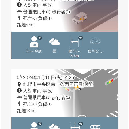
人対車両 事故
普通乗用車
歩行者
(1)
(1)
死亡
負傷
(0)
(1)
距離
97m
他
他
25～34歳
曇
幅3.5～
信号なし
5.5m
2024年1月16日(火)14:25
札幌市中央区南一条西四丁目 付近
人対車両 事故
普通乗用車
歩行者
(1)
(1)
死亡
負傷
(0)
(1)
距離
101m
他
他