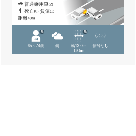
普通乗用車
(2)
死亡
負傷
(0)
(1)
距離
48m
他
他
65～74歳
曇
幅13.0～
信号なし
19.5m