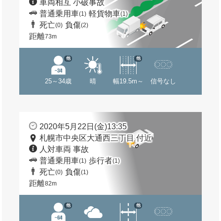
車両相互 小破事故
普通乗用車
軽貨物車
(1)
(1)
死亡
負傷
(0)
(2)
距離
73m
他
他
25～34歳
晴
幅19.5m～
信号なし
2020年5月22日(金)13:35
札幌市中央区大通西三丁目 付近
人対車両 事故
普通乗用車
歩行者
(1)
(1)
死亡
負傷
(0)
(1)
距離
82m
他
他