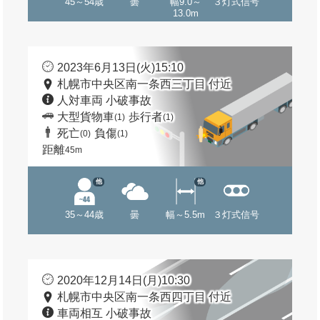
45～54歳
曇
幅9.0～
３灯式信号
13.0m
2023年6月13日(火)15:10
札幌市中央区南一条西三丁目 付近
人対車両 小破事故
大型貨物車
歩行者
(1)
(1)
死亡
負傷
(0)
(1)
距離
45m
他
他
35～44歳
曇
幅～5.5m
３灯式信号
2020年12月14日(月)10:30
札幌市中央区南一条西四丁目 付近
車両相互 小破事故