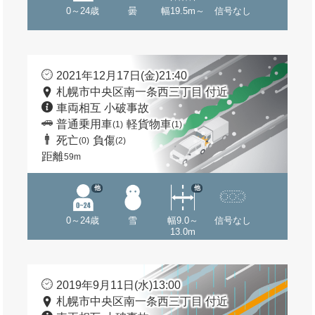
0～24歳
曇
幅19.5m～
信号なし
2021年12月17日(金)21:40
札幌市中央区南一条西三丁目 付近
車両相互 小破事故
普通乗用車
軽貨物車
(1)
(1)
死亡
負傷
(0)
(2)
距離
59m
他
他
0～24歳
雪
幅9.0～
信号なし
13.0m
2019年9月11日(水)13:00
札幌市中央区南一条西三丁目 付近