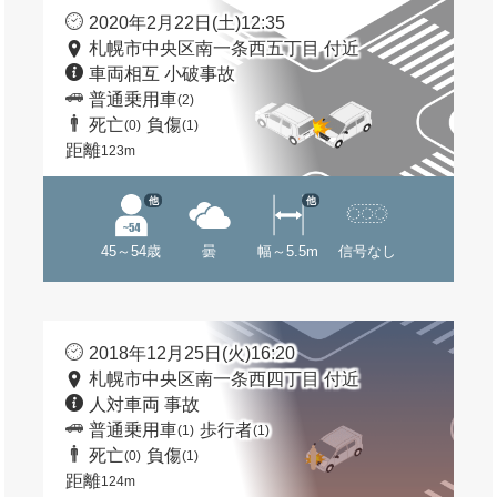
2020年2月22日(土)12:35
札幌市中央区南一条西五丁目 付近
車両相互 小破事故
普通乗用車
(2)
死亡
負傷
(0)
(1)
距離
123m
他
他
45～54歳
曇
幅～5.5m
信号なし
2018年12月25日(火)16:20
札幌市中央区南一条西四丁目 付近
人対車両 事故
普通乗用車
歩行者
(1)
(1)
死亡
負傷
(0)
(1)
距離
124m