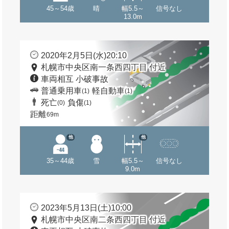
45～54歳
晴
幅5.5～
信号なし
13.0m
2020年2月5日(水)20:10
札幌市中央区南一条西四丁目 付近
車両相互 小破事故
普通乗用車
軽自動車
(1)
(1)
死亡
負傷
(0)
(1)
距離
69m
他
他
35～44歳
雪
幅5.5～
信号なし
9.0m
2023年5月13日(土)10:00
札幌市中央区南二条西四丁目 付近