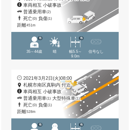
車両相互 小破事故
普通乗用車
(2)
死亡
負傷
(0)
(1)
距離
451m
他
他
35～44歳
晴
幅5.5～
信号なし
9.0m
2021年3月2日(火)08:00
札幌市南区真駒内 付近
車両相互 小破事故
普通乗用車
大型特殊車
(1)
(1)
死亡
負傷
(0)
(1)
距離
528m
他
他