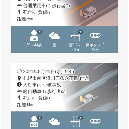
普通乗用車
歩行者
(1)
(2)
死亡
負傷
(0)
(2)
距離
35m
他
他
35～44歳
曇
幅5.5～
押ボタン式
9.0m
信号
2021年8月25日(水)19:45
札幌市南区澄川三条六丁目 付近
人対車両 小破事故
軽自動車
歩行者
(1)
(1)
死亡
負傷
(0)
(1)
距離
44m
他
他