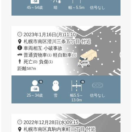
45～54歳
晴
幅～5.5m
信号なし
2023年1月16日(月)11:10
札幌市南区澄川三条五丁目 付近
車両相互 小破事故
普通貨物車
軽自動車
(1)
(1)
死亡
負傷
(0)
(1)
距離
587m
他
他
25～34歳
雪
幅5.5～
信号なし
13.0m
2022年12月28日(水)09:15
札幌市南区真駒内東町二丁目 付近