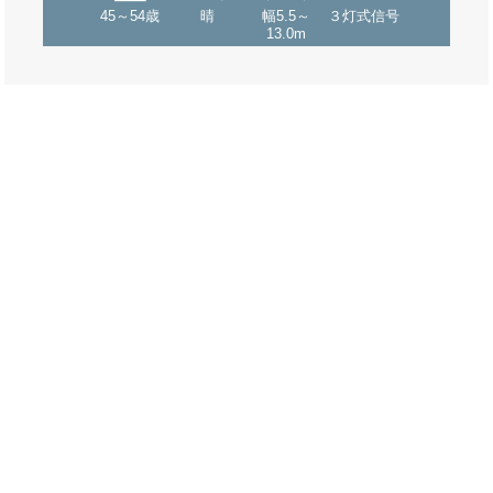
45～54歳
晴
幅5.5～
３灯式信号
13.0m