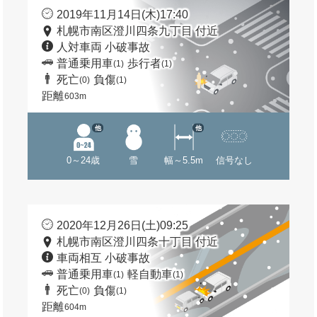
2019年11月14日(木)17:40
札幌市南区澄川四条九丁目 付近
人対車両 小破事故
普通乗用車
歩行者
(1)
(1)
死亡
負傷
(0)
(1)
距離
603m
他
他
0～24歳
雪
幅～5.5m
信号なし
2020年12月26日(土)09:25
札幌市南区澄川四条十丁目 付近
車両相互 小破事故
普通乗用車
軽自動車
(1)
(1)
死亡
負傷
(0)
(1)
距離
604m