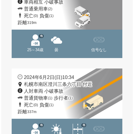
車両相互 小破事故
普通乗用車
(2)
死亡
負傷
(0)
(1)
距離
319m
他
25～34歳
曇
信号なし
2024年6月2日(日)10:34
札幌市南区澄川三条六丁目 付近
人対車両 小破事故
普通貨物車
歩行者
(1)
(1)
死亡
負傷
(0)
(1)
距離
337m
他
他