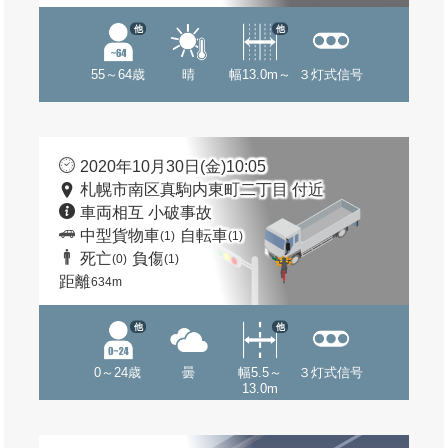
他
他
55～64歳
晴
幅13.0m～
３灯式信号
2020年10月30日(金)10:05
札幌市南区真駒内東町二丁目 付近
車両相互 小破事故
中型貨物車
自転車
(1)
(1)
死亡
負傷
(0)
(1)
距離
634m
他
他
0～24歳
曇
幅5.5～
３灯式信号
13.0m