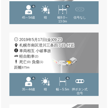
他
他
45～54歳
晴
幅9.0～
信号なし
13.0m
2019年5月17日(金)09:23
札幌市南区澄川三条四丁目 付近
車両相互 小破事故
軽自動車
(2)
死亡
負傷
(0)
(1)
距離
675m
他
他
35～44歳
晴
幅～5.5m
押ボタン式
信号