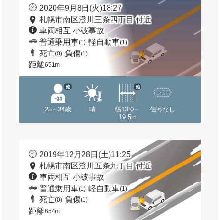
2020年9月8日(火)18:27
札幌市南区澄川三条四丁目 付近
車両相互 小破事故
普通乗用車
軽自動車
(1)
(1)
死亡
負傷
(0)
(1)
距離
651m
他
他
25～34歳
晴
幅13.0～
信号なし
19.5m
2019年12月28日(土)11:25
札幌市南区澄川五条九丁目 付近
車両相互 小破事故
普通乗用車
軽自動車
(1)
(1)
死亡
負傷
(0)
(1)
距離
654m