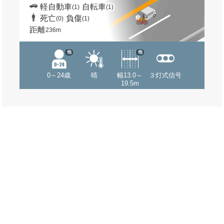
軽自動車
自転車
(1)
(1)
死亡
負傷
(0)
(1)
距離
236m
他
他
0～24歳
晴
幅13.0～
３灯式信号
19.5m