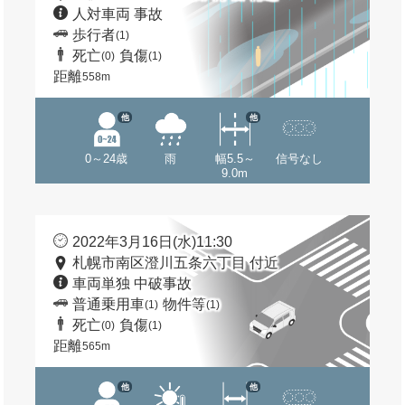
人対車両 事故
歩行者
(1)
死亡
負傷
(0)
(1)
距離
558m
他
他
0～24歳
雨
幅5.5～
信号なし
9.0m
2022年3月16日(水)11:30
札幌市南区澄川五条六丁目 付近
車両単独 中破事故
普通乗用車
物件等
(1)
(1)
死亡
負傷
(0)
(1)
距離
565m
他
他