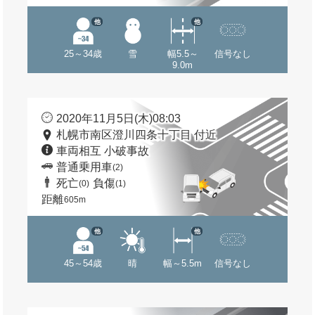
他
他
25～34歳
雪
幅5.5～
信号なし
9.0m
2020年11月5日(木)08:03
札幌市南区澄川四条十丁目 付近
車両相互 小破事故
普通乗用車
(2)
死亡
負傷
(0)
(1)
距離
605m
他
他
45～54歳
晴
幅～5.5m
信号なし