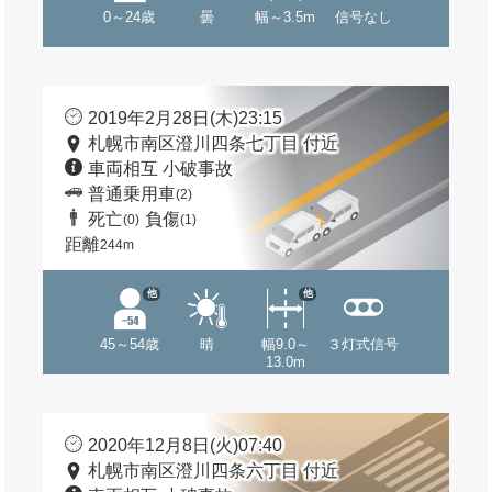
0～24歳
曇
幅～3.5m
信号なし
2019年2月28日(木)23:15
札幌市南区澄川四条七丁目 付近
車両相互 小破事故
普通乗用車
(2)
死亡
負傷
(0)
(1)
距離
244m
他
他
45～54歳
晴
幅9.0～
３灯式信号
13.0m
2020年12月8日(火)07:40
札幌市南区澄川四条六丁目 付近