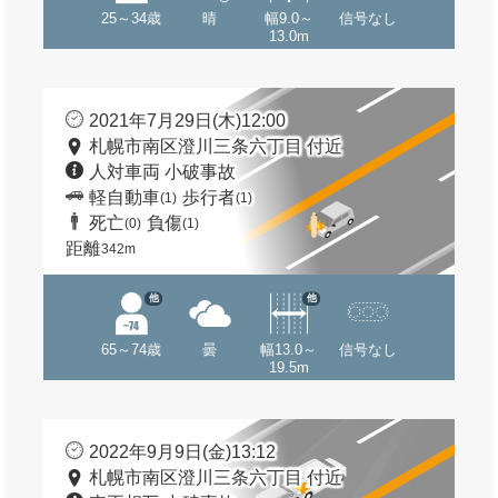
25～34歳
晴
幅9.0～
信号なし
13.0m
2021年7月29日(木)12:00
札幌市南区澄川三条六丁目 付近
人対車両 小破事故
軽自動車
歩行者
(1)
(1)
死亡
負傷
(0)
(1)
距離
342m
他
他
65～74歳
曇
幅13.0～
信号なし
19.5m
2022年9月9日(金)13:12
札幌市南区澄川三条六丁目 付近