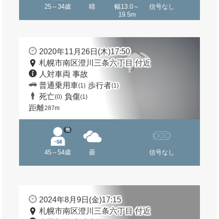
25～34歳
晴
幅13.0～
信号なし
19.5m
2020年11月26日(木)17:50
札幌市南区澄川三条六丁目 付近
人対車両 事故
普通乗用車
歩行者
(1)
(1)
死亡
負傷
(0)
(1)
距離
287m
他
45～54歳
曇
信号なし
2024年8月9日(金)17:15
札幌市南区澄川三条六丁目 付近