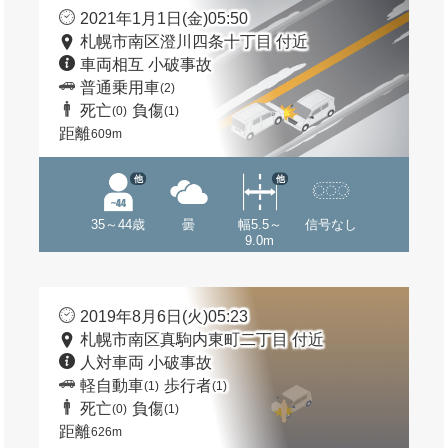
2021年1月1日(金)05:50
札幌市南区澄川四条十丁目 付近
車両相互 小破事故
普通乗用車
(2)
死亡
負傷
(0)
(1)
距離
609m
他
他
35～44歳
曇
幅5.5～
信号なし
9.0m
2019年8月6日(火)05:23
札幌市南区真駒内東町二丁目 付近
人対車両 小破事故
軽自動車
歩行者
(1)
(1)
死亡
負傷
(0)
(1)
距離
626m