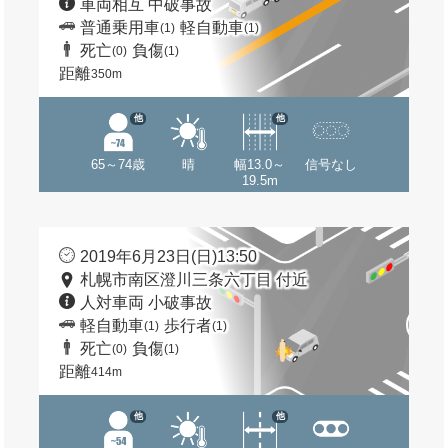
車両相互 中破事故
普通乗用車
軽自動車
(1)
(1)
死亡
負傷
(0)
(1)
距離
350m
他
他
65～74歳
晴
幅13.0～
信号なし
19.5m
2019年6月23日(日)13:50
札幌市南区澄川三条六丁目 付近
人対車両 小破事故
軽自動車
歩行者
(1)
(1)
死亡
負傷
(0)
(1)
距離
414m
他
他