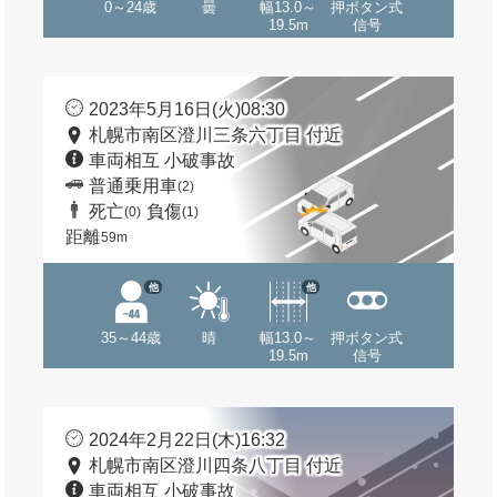
0～24歳
曇
幅13.0～
押ボタン式
19.5m
信号
2023年5月16日(火)08:30
札幌市南区澄川三条六丁目 付近
車両相互 小破事故
普通乗用車
(2)
死亡
負傷
(0)
(1)
距離
59m
他
他
35～44歳
晴
幅13.0～
押ボタン式
19.5m
信号
2024年2月22日(木)16:32
札幌市南区澄川四条八丁目 付近
車両相互 小破事故