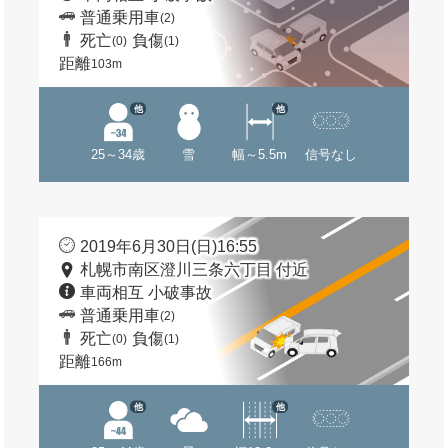
普通乗用車
(2)
死亡
負傷
(0)
(1)
距離
103m
他
他
25～34歳
雪
幅～5.5m
信号なし
2019年6月30日(日)16:55
札幌市南区澄川三条六丁目 付近
車両相互 小破事故
普通乗用車
(2)
死亡
負傷
(0)
(1)
距離
166m
他
他