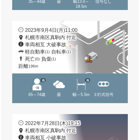
35～44歳
曇
幅13.0～
信号なし
19.5m
2023年9月4日(月)11:00
札幌市南区真駒内 付近
車両相互 大破事故
軽自動車
自転車
(1)
(1)
死亡
負傷
(0)
(1)
距離
196m
他
他
65～74歳
曇
幅～5.5m
３灯式信号
2022年7月28日(木)19:15
札幌市南区真駒内 付近
車両相互 小破事故