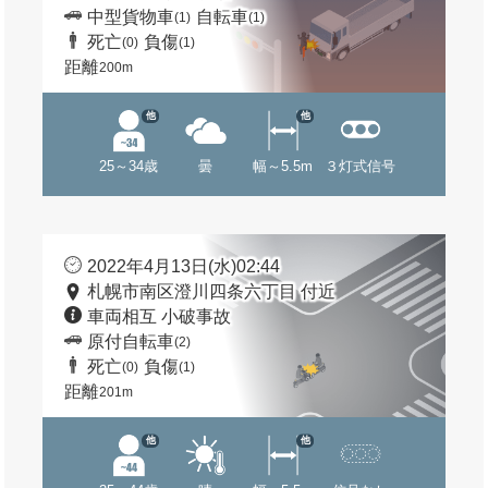
中型貨物車
自転車
(1)
(1)
死亡
負傷
(0)
(1)
距離
200m
他
他
25～34歳
曇
幅～5.5m
３灯式信号
2022年4月13日(水)02:44
札幌市南区澄川四条六丁目 付近
車両相互 小破事故
原付自転車
(2)
死亡
負傷
(0)
(1)
距離
201m
他
他