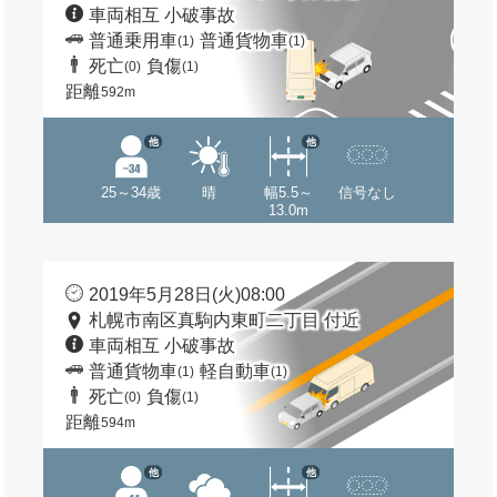
車両相互 小破事故
普通乗用車
普通貨物車
(1)
(1)
死亡
負傷
(0)
(1)
距離
592m
他
他
25～34歳
晴
幅5.5～
信号なし
13.0m
2019年5月28日(火)08:00
札幌市南区真駒内東町二丁目 付近
車両相互 小破事故
普通貨物車
軽自動車
(1)
(1)
死亡
負傷
(0)
(1)
距離
594m
他
他