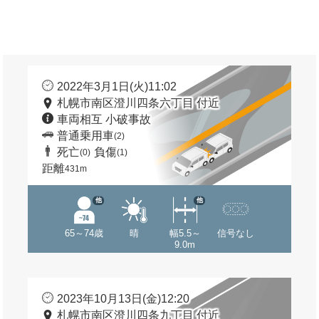
2022年3月1日(火)11:02
札幌市南区澄川四条六丁目 付近
車両相互 小破事故
普通乗用車
(2)
死亡
負傷
(0)
(1)
距離
431m
他
他
65～74歳
晴
幅5.5～
信号なし
9.0m
2023年10月13日(金)12:20
札幌市南区澄川四条九丁目 付近