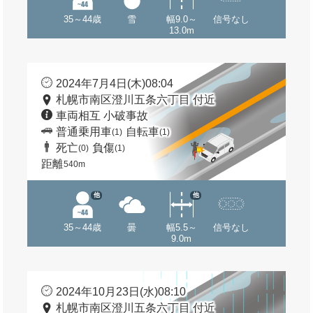
35～44歳
雪
幅9.0～
信号なし
13.0m
2024年7月4日(木)08:04
札幌市南区澄川五条六丁目 付近
車両相互 小破事故
普通乗用車
自転車
(1)
(1)
死亡
負傷
(0)
(1)
距離
540m
他
他
35～44歳
曇
幅5.5～
信号なし
9.0m
2024年10月23日(水)08:10
札幌市南区澄川五条六丁目 付近