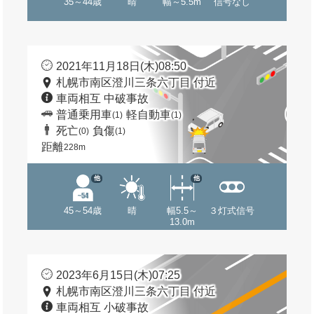
35～44歳
晴
幅～5.5m
信号なし
2021年11月18日(木)08:50
札幌市南区澄川三条六丁目 付近
車両相互 中破事故
普通乗用車
軽自動車
(1)
(1)
死亡
負傷
(0)
(1)
距離
228m
他
他
45～54歳
晴
幅5.5～
３灯式信号
13.0m
2023年6月15日(木)07:25
札幌市南区澄川三条六丁目 付近
車両相互 小破事故