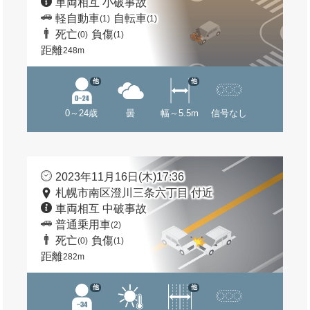
車両相互 小破事故
軽自動車
自転車
(1)
(1)
死亡
負傷
(0)
(1)
距離
248m
他
他
0～24歳
曇
幅～5.5m
信号なし
2023年11月16日(木)17:36
札幌市南区澄川三条六丁目 付近
車両相互 中破事故
普通乗用車
(2)
死亡
負傷
(0)
(1)
距離
282m
他
他