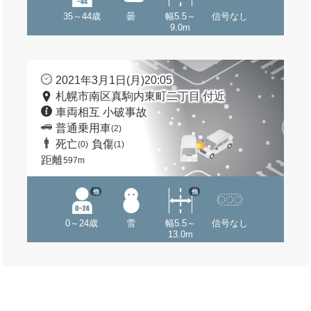
35～44歳
曇
幅5.5～
信号なし
9.0m
2021年3月1日(月)20:05
札幌市南区真駒内東町二丁目 付近
車両相互 小破事故
普通乗用車
(2)
死亡
負傷
(0)
(1)
距離
597m
他
他
0～24歳
雪
幅5.5～
信号なし
13.0m