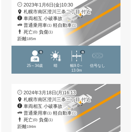
2023年1月6日(金)10:30
札幌市南区澄川三条二丁目 付近
車両相互 小破事故
普通乗用車
軽自動車
(1)
(1)
死亡
負傷
(0)
(1)
距離
185m
他
他
25～34歳
晴
幅9.0～
信号なし
13.0m
2024年3月18日(月)16:13
札幌市南区澄川三条三丁目 付近
車両相互 小破事故
普通乗用車
軽自動車
(1)
(1)
死亡
負傷
(0)
(1)
距離
194m