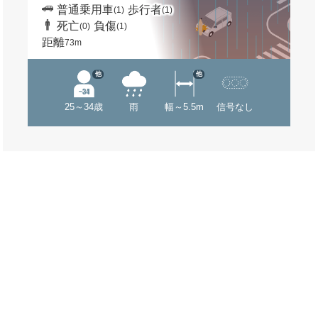
普通乗用車
歩行者
(1)
(1)
死亡
負傷
(0)
(1)
距離
73m
他
他
25～34歳
雨
幅～5.5m
信号なし