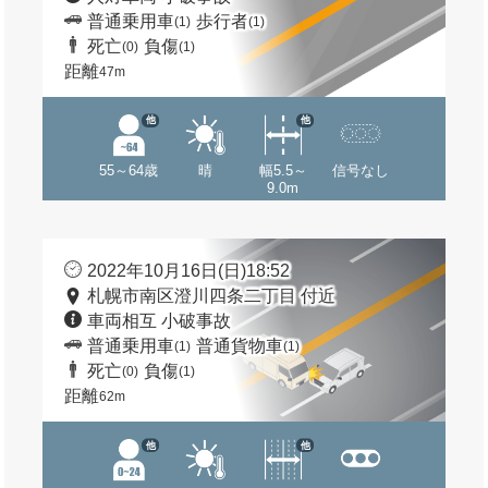
普通乗用車
歩行者
(1)
(1)
死亡
負傷
(0)
(1)
距離
47m
他
他
55～64歳
晴
幅5.5～
信号なし
9.0m
2022年10月16日(日)18:52
札幌市南区澄川四条二丁目 付近
車両相互 小破事故
普通乗用車
普通貨物車
(1)
(1)
死亡
負傷
(0)
(1)
距離
62m
他
他