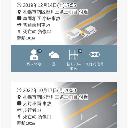
2019年12月14日(土)17:55
札幌市南区澄川三条三丁目 付近
車両相互 小破事故
普通乗用車
(2)
死亡
負傷
(0)
(1)
距離
181m
他
他
35～44歳
曇
幅13.0～
３灯式信号
19.5m
2022年10月17日(月)20:00
札幌市南区澄川三条三丁目 付近
人対車両 事故
歩行者
(1)
死亡
負傷
(0)
(1)
距離
182m