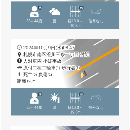
他
他
35～44歳
曇
幅13.0～
信号なし
19.5m
2024年10月9日(水)08:47
札幌市南区澄川三条一丁目 付近
人対車両 小破事故
原付二種二輪車
歩行者
(1)
(1)
死亡
負傷
(0)
(1)
距離
196m
他
他
35～44歳
晴
幅13.0～
信号なし
19.5m