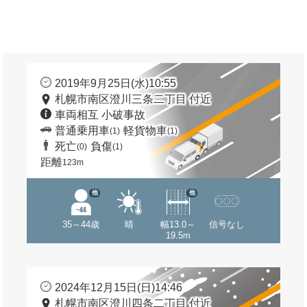
2019年9月25日(水)10:55
札幌市南区澄川三条二丁目 付近
車両相互 小破事故
普通乗用車
軽貨物車
(1)
(1)
死亡
負傷
(0)
(1)
距離
123m
他
他
35～44歳
晴
幅13.0～
信号なし
19.5m
2024年12月15日(日)14:46
札幌市南区澄川四条二丁目 付近