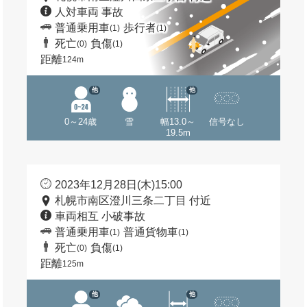
人対車両 事故
普通乗用車
歩行者
(1)
(1)
死亡
負傷
(0)
(1)
距離
124m
他
他
0～24歳
雪
幅13.0～
信号なし
19.5m
2023年12月28日(木)15:00
札幌市南区澄川三条二丁目 付近
車両相互 小破事故
普通乗用車
普通貨物車
(1)
(1)
死亡
負傷
(0)
(1)
距離
125m
他
他