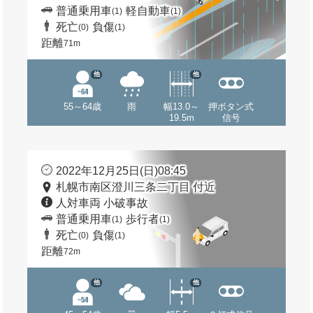
普通乗用車
軽自動車
(1)
(1)
死亡
負傷
(0)
(1)
距離
71m
他
他
55～64歳
雨
幅13.0～
押ボタン式
19.5m
信号
2022年12月25日(日)08:45
札幌市南区澄川三条二丁目 付近
人対車両 小破事故
普通乗用車
歩行者
(1)
(1)
死亡
負傷
(0)
(1)
距離
72m
他
他