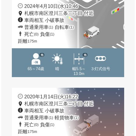
2024年4月10日(水)10:46
札幌市南区澄川三条三丁目 付近
車両相互 小破事故
普通乗用車
自転車
(1)
(1)
死亡
負傷
(0)
(1)
距離
175m
他
他
65～74歳
晴
幅5.5～
３灯式信号
13.0m
2020年1月14日(火)16:22
札幌市南区澄川三条三丁目 付近
車両相互 小破事故
普通乗用車
軽貨物車
(1)
(1)
死亡
負傷
(0)
(1)
距離
175m