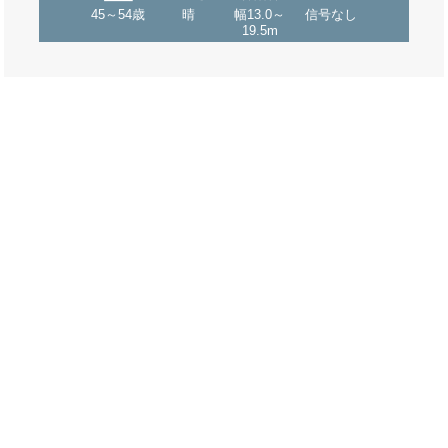
45～54歳
晴
幅13.0～
信号なし
19.5m