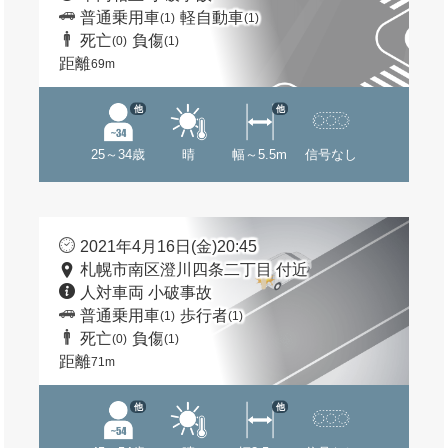
普通乗用車
軽自動車
(1)
(1)
死亡
負傷
(0)
(1)
距離
69m
他
他
25～34歳
晴
幅～5.5m
信号なし
2021年4月16日(金)20:45
札幌市南区澄川四条二丁目 付近
人対車両 小破事故
普通乗用車
歩行者
(1)
(1)
死亡
負傷
(0)
(1)
距離
71m
他
他