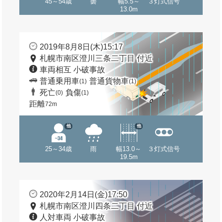
45～54歳
曇
幅5.5～
３灯式信号
13.0m
2019年8月8日(木)15:17
札幌市南区澄川三条二丁目 付近
車両相互 小破事故
普通乗用車
普通貨物車
(1)
(1)
死亡
負傷
(0)
(1)
距離
72m
他
他
25～34歳
雨
幅13.0～
３灯式信号
19.5m
2020年2月14日(金)17:50
札幌市南区澄川四条二丁目 付近
人対車両 小破事故