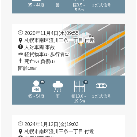
35～44歳
曇
幅3.5～
３灯式信号
5.5m
2020年11月4日(水)09:55
札幌市南区澄川三条一丁目 付近
人対車両 事故
軽貨物車
歩行者
(1)
(1)
死亡
負傷
(0)
(1)
距離
108m
他
他
45～54歳
雨
幅13.0～
３灯式信号
19.5m
2024年1月12日(金)19:03
札幌市南区澄川三条一丁目 付近