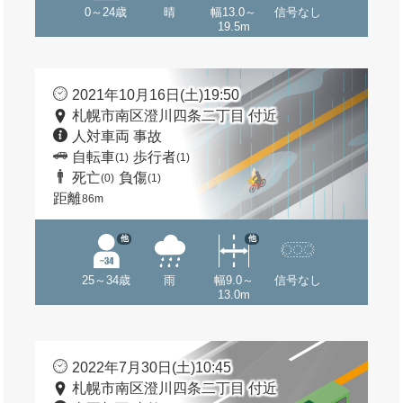
0～24歳
晴
幅13.0～
信号なし
19.5m
2021年10月16日(土)19:50
札幌市南区澄川四条二丁目 付近
人対車両 事故
自転車
歩行者
(1)
(1)
死亡
負傷
(0)
(1)
距離
86m
他
他
25～34歳
雨
幅9.0～
信号なし
13.0m
2022年7月30日(土)10:45
札幌市南区澄川四条二丁目 付近