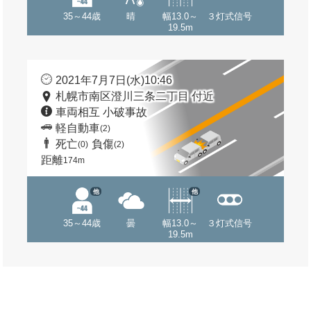
35～44歳
晴
幅13.0～
３灯式信号
19.5m
2021年7月7日(水)10:46
札幌市南区澄川三条二丁目 付近
車両相互 小破事故
軽自動車
(2)
死亡
負傷
(0)
(2)
距離
174m
他
他
35～44歳
曇
幅13.0～
３灯式信号
19.5m