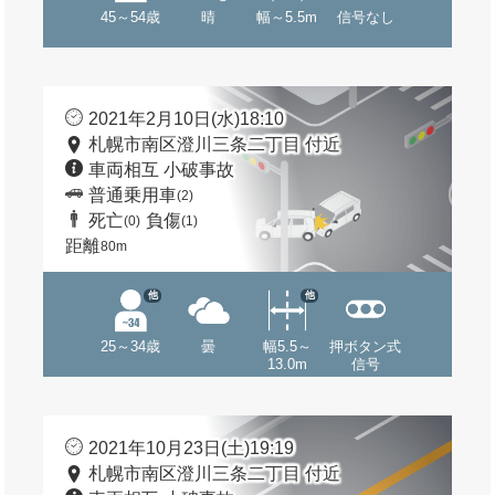
45～54歳
晴
幅～5.5m
信号なし
2021年2月10日(水)18:10
札幌市南区澄川三条二丁目 付近
車両相互 小破事故
普通乗用車
(2)
死亡
負傷
(0)
(1)
距離
80m
他
他
25～34歳
曇
幅5.5～
押ボタン式
13.0m
信号
2021年10月23日(土)19:19
札幌市南区澄川三条二丁目 付近