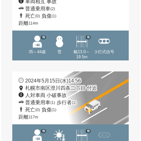
車両相互 事故
普通乗用車
(2)
死亡
負傷
(0)
(1)
距離
114m
他
他
35～44歳
雪
幅13.0～
３灯式信号
19.5m
2024年5月15日(水)14:56
札幌市南区澄川四条二丁目 付近
人対車両 小破事故
普通乗用車
歩行者
(1)
(1)
死亡
負傷
(0)
(1)
距離
117m
他
他