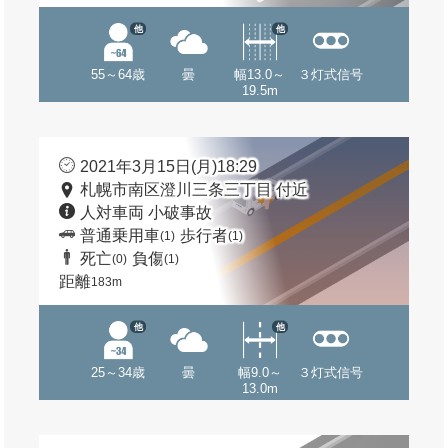
他
他
55～64歳
曇
幅13.0～
３灯式信号
19.5m
2021年3月15日(月)18:29
札幌市南区澄川三条三丁目 付近
人対車両 小破事故
普通乗用車
歩行者
(1)
(1)
死亡
負傷
(0)
(1)
距離
183m
他
他
25～34歳
曇
幅9.0～
３灯式信号
13.0m