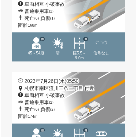
車両相互 小破事故
普通乗用車
(2)
死亡
負傷
(0)
(1)
距離
168m
他
他
45～54歳
晴
幅5.5～
信号なし
9.0m
2023年7月26日(水)05:50
札幌市南区澄川三条二丁目 付近
車両相互 小破事故
普通乗用車
(2)
死亡
負傷
(0)
(2)
距離
174m
他
他