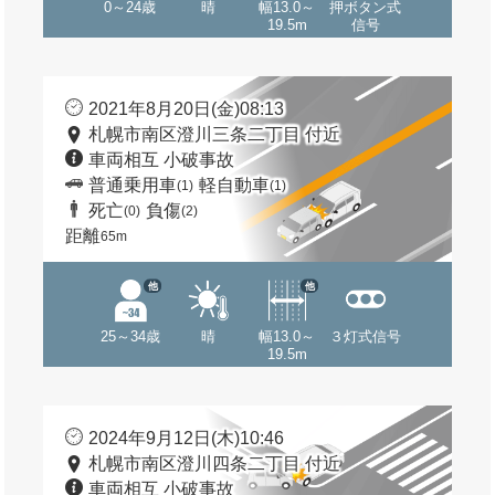
0～24歳
晴
幅13.0～
押ボタン式
19.5m
信号
2021年8月20日(金)08:13
札幌市南区澄川三条二丁目 付近
車両相互 小破事故
普通乗用車
軽自動車
(1)
(1)
死亡
負傷
(0)
(2)
距離
65m
他
他
25～34歳
晴
幅13.0～
３灯式信号
19.5m
2024年9月12日(木)10:46
札幌市南区澄川四条二丁目 付近
車両相互 小破事故