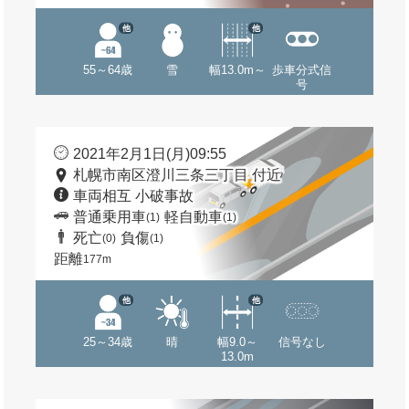
他
他
55～64歳
雪
幅13.0m～
歩車分式信
号
2021年2月1日(月)09:55
札幌市南区澄川三条三丁目 付近
車両相互 小破事故
普通乗用車
軽自動車
(1)
(1)
死亡
負傷
(0)
(1)
距離
177m
他
他
25～34歳
晴
幅9.0～
信号なし
13.0m