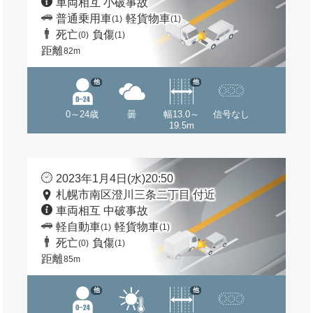
車両相互 小破事故
普通乗用車
軽貨物車
(1)
(1)
死亡
負傷
(0)
(1)
距離
82m
他
他
0～24歳
曇
幅13.0～
信号なし
19.5m
2023年1月4日(水)20:50
札幌市南区澄川三条二丁目 付近
車両相互 中破事故
軽自動車
軽貨物車
(1)
(1)
死亡
負傷
(0)
(1)
距離
85m
他
他