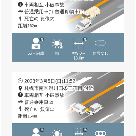
車両相互 小破事故
普通乗用車
普通貨物車
(1)
(1)
死亡
負傷
(0)
(2)
距離
162m
他
他
55～64歳
晴
幅9.0～
信号なし
13.0m
2023年3月5日(日)11:52
札幌市南区澄川四条三丁目 付近
車両相互 小破事故
普通乗用車
(2)
死亡
負傷
(0)
(1)
距離
164m
他
他