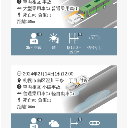
車両相互 事故
大型乗用車
普通乗用車
(1)
(1)
死亡
負傷
(0)
(1)
距離
105m
他
他
35～44歳
晴
幅13.0～
信号なし
19.5m
2024年2月14日(水)12:00
札幌市南区澄川三条二丁目 付近
車両相互 小破事故
普通乗用車
軽自動車
(1)
(1)
死亡
負傷
(0)
(1)
距離
106m
他
他