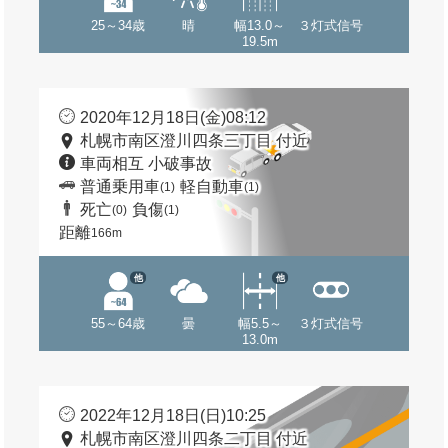
25～34歳
晴
幅13.0～
３灯式信号
19.5m
2020年12月18日(金)08:12
札幌市南区澄川四条三丁目 付近
車両相互 小破事故
普通乗用車
軽自動車
(1)
(1)
死亡
負傷
(0)
(1)
距離
166m
他
他
55～64歳
曇
幅5.5～
３灯式信号
13.0m
2022年12月18日(日)10:25
札幌市南区澄川四条二丁目 付近