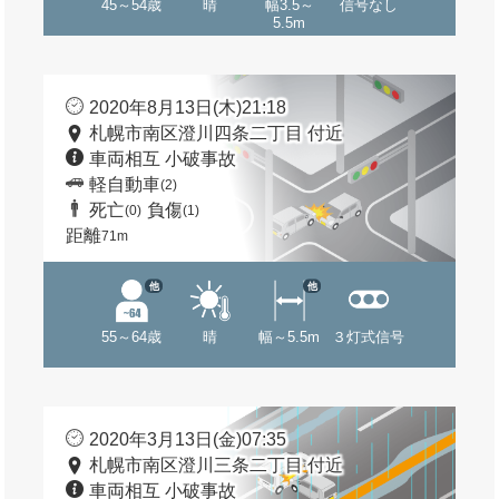
45～54歳
晴
幅3.5～
信号なし
5.5m
2020年8月13日(木)21:18
札幌市南区澄川四条二丁目 付近
車両相互 小破事故
軽自動車
(2)
死亡
負傷
(0)
(1)
距離
71m
他
他
55～64歳
晴
幅～5.5m
３灯式信号
2020年3月13日(金)07:35
札幌市南区澄川三条二丁目 付近
車両相互 小破事故