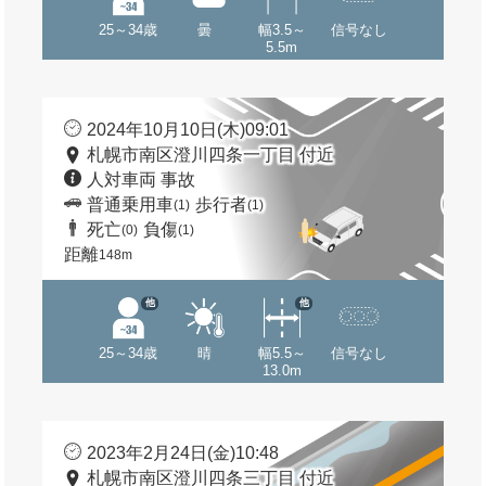
25～34歳
曇
幅3.5～
信号なし
5.5m
2024年10月10日(木)09:01
札幌市南区澄川四条一丁目 付近
人対車両 事故
普通乗用車
歩行者
(1)
(1)
死亡
負傷
(0)
(1)
距離
148m
他
他
25～34歳
晴
幅5.5～
信号なし
13.0m
2023年2月24日(金)10:48
札幌市南区澄川四条三丁目 付近