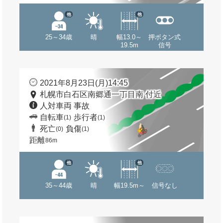
他
他
25～34歳
晴
幅13.0～
押ボタン式
19.5m
信号
2021年8月23日(月)14:45
札幌市白石区南郷通一丁目南 付近
人対車両 事故
自転車
歩行者
(1)
(1)
死亡
負傷
(0)
(1)
距離
86m
他
他
35～44歳
晴
幅19.5m～
信号なし