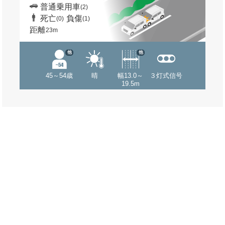
普通乗用車
(2)
死亡
負傷
(0)
(1)
距離
23m
他
他
45～54歳
晴
幅13.0～
３灯式信号
19.5m