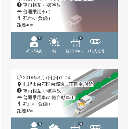
車両相互 小破事故
普通乗用車
(1)
死亡
負傷
(0)
(1)
距離
40m
他
他
45～54歳
晴
幅13.0m～
３灯式信号
2019年4月7日(日)11:50
札幌市白石区南郷通一丁目南 付近
車両相互 小破事故
普通乗用車
軽自動車
(1)
(1)
死亡
負傷
(0)
(1)
距離
42m
他
他