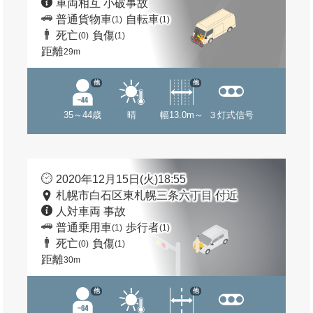
車両相互 小破事故
普通貨物車
自転車
(1)
(1)
死亡
負傷
(0)
(1)
距離
29m
他
他
35～44歳
晴
幅13.0m～
３灯式信号
2020年12月15日(火)18:55
札幌市白石区東札幌三条六丁目 付近
人対車両 事故
普通乗用車
歩行者
(1)
(1)
死亡
負傷
(0)
(1)
距離
30m
他
他