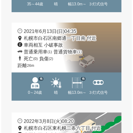
35～44歳
晴
幅13.0m～
３灯式信号
2021年6月13日(日)04:35
札幌市白石区南郷通一丁目南 付近
車両相互 小破事故
普通乗用車
普通貨物車
(1)
(1)
死亡
負傷
(0)
(2)
距離
26m
他
他
0～24歳
晴
幅13.0m～
３灯式信号
2022年3月8日(火)08:20
札幌市白石区東札幌二条六丁目 付近