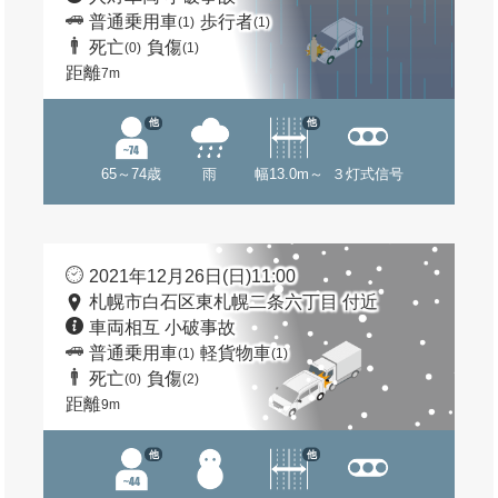
普通乗用車
歩行者
(1)
(1)
死亡
負傷
(0)
(1)
距離
7m
他
他
65～74歳
雨
幅13.0m～
３灯式信号
2021年12月26日(日)11:00
札幌市白石区東札幌二条六丁目 付近
車両相互 小破事故
普通乗用車
軽貨物車
(1)
(1)
死亡
負傷
(0)
(2)
距離
9m
他
他