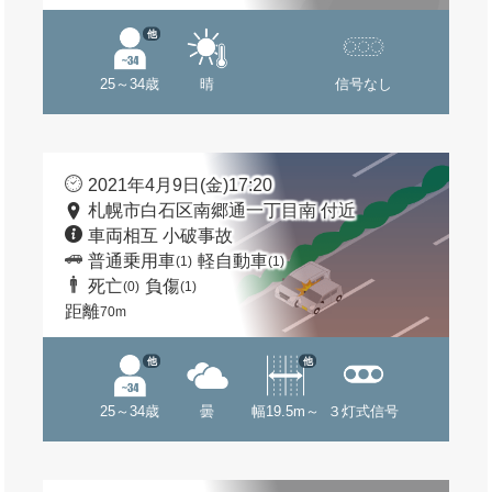
他
25～34歳
晴
信号なし
2021年4月9日(金)17:20
札幌市白石区南郷通一丁目南 付近
車両相互 小破事故
普通乗用車
軽自動車
(1)
(1)
死亡
負傷
(0)
(1)
距離
70m
他
他
25～34歳
曇
幅19.5m～
３灯式信号