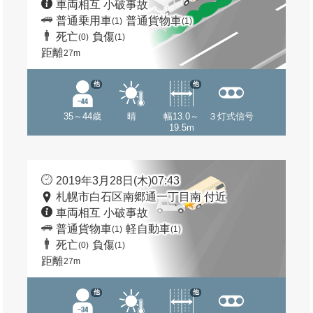
車両相互 小破事故
普通乗用車
普通貨物車
(1)
(1)
死亡
負傷
(0)
(1)
距離
27m
他
他
35～44歳
晴
幅13.0～
３灯式信号
19.5m
2019年3月28日(木)07:43
札幌市白石区南郷通一丁目南 付近
車両相互 小破事故
普通貨物車
軽自動車
(1)
(1)
死亡
負傷
(0)
(1)
距離
27m
他
他