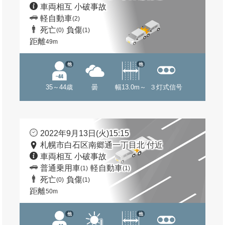
車両相互 小破事故
軽自動車
(2)
死亡
負傷
(0)
(1)
距離
49m
他
他
35～44歳
曇
幅13.0m～
３灯式信号
2022年9月13日(火)15:15
札幌市白石区南郷通一丁目北 付近
車両相互 小破事故
普通乗用車
軽自動車
(1)
(1)
死亡
負傷
(0)
(1)
距離
50m
他
他