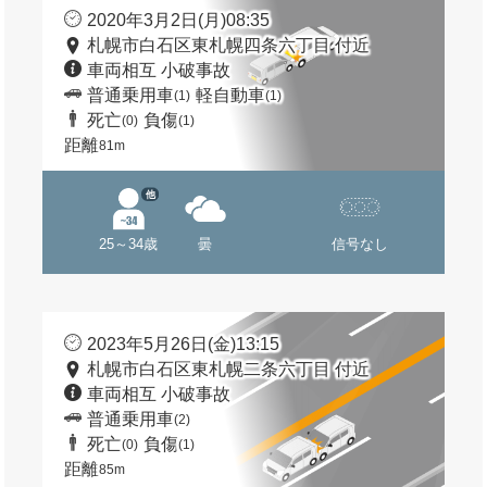
2020年3月2日(月)08:35
札幌市白石区東札幌四条六丁目 付近
車両相互 小破事故
普通乗用車
軽自動車
(1)
(1)
死亡
負傷
(0)
(1)
距離
81m
他
25～34歳
曇
信号なし
2023年5月26日(金)13:15
札幌市白石区東札幌二条六丁目 付近
車両相互 小破事故
普通乗用車
(2)
死亡
負傷
(0)
(1)
距離
85m