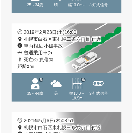
25～34歳
晴
幅13.0m～
３灯式信号
2019年2月23日(土)16:00
札幌市白石区東札幌二条六丁目 付近
車両相互 小破事故
普通乗用車
(2)
死亡
負傷
(0)
(3)
距離
27m
他
他
35～44歳
曇
幅13.0～
３灯式信号
19.5m
2021年5月6日(木)08:51
札幌市白石区東札幌三条六丁目 付近