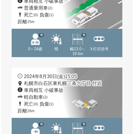
車両相互 小破事故
普通乗用車
(2)
死亡
負傷
(0)
(1)
距離
25m
他
他
0～24歳
晴
幅13.0～
３灯式信号
19.5m
2024年8月30日(金)15:05
札幌市白石区東札幌三条六丁目 付近
車両相互 小破事故
軽自動車
(2)
死亡
負傷
(0)
(1)
距離
26m
他
他