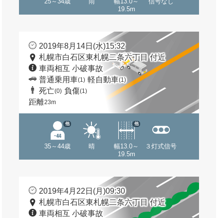
25～34歳
雨
幅13.0～
信号なし
19.5m
2019年8月14日(水)15:32
札幌市白石区東札幌二条六丁目 付近
車両相互 小破事故
普通乗用車
軽自動車
(1)
(1)
死亡
負傷
(0)
(1)
距離
23m
他
他
35～44歳
晴
幅13.0～
３灯式信号
19.5m
2019年4月22日(月)09:30
札幌市白石区東札幌二条六丁目 付近
車両相互 小破事故