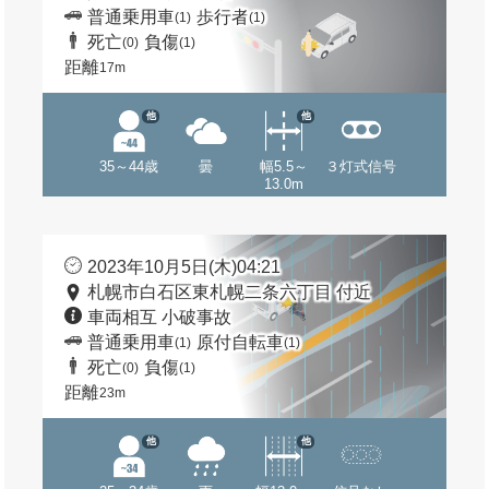
普通乗用車
歩行者
(1)
(1)
死亡
負傷
(0)
(1)
距離
17m
他
他
35～44歳
曇
幅5.5～
３灯式信号
13.0m
2023年10月5日(木)04:21
札幌市白石区東札幌二条六丁目 付近
車両相互 小破事故
普通乗用車
原付自転車
(1)
(1)
死亡
負傷
(0)
(1)
距離
23m
他
他