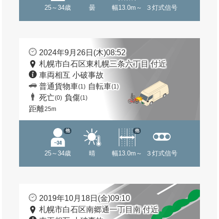
25～34歳
曇
幅13.0m～
３灯式信号
2024年9月26日(木)08:52
札幌市白石区東札幌三条六丁目 付近
車両相互 小破事故
普通貨物車
自転車
(1)
(1)
死亡
負傷
(0)
(1)
距離
25m
他
他
25～34歳
晴
幅13.0m～
３灯式信号
2019年10月18日(金)09:10
札幌市白石区南郷通一丁目南 付近