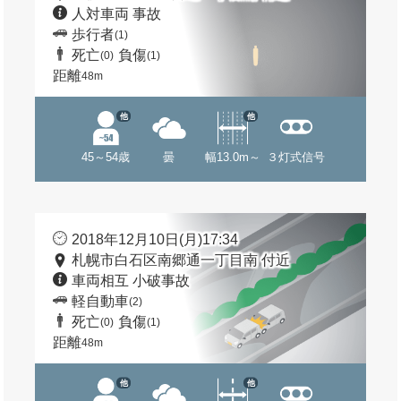
人対車両 事故
歩行者
(1)
死亡
負傷
(0)
(1)
距離
48m
他
他
45～54歳
曇
幅13.0m～
３灯式信号
2018年12月10日(月)17:34
札幌市白石区南郷通一丁目南 付近
車両相互 小破事故
軽自動車
(2)
死亡
負傷
(0)
(1)
距離
48m
他
他