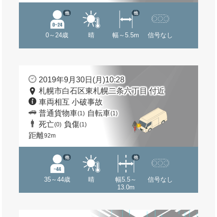
他
他
0～24歳
晴
幅～5.5m
信号なし
2019年9月30日(月)10:28
札幌市白石区東札幌二条六丁目 付近
車両相互 小破事故
普通貨物車
自転車
(1)
(1)
死亡
負傷
(0)
(1)
距離
92m
他
他
35～44歳
晴
幅5.5～
信号なし
13.0m