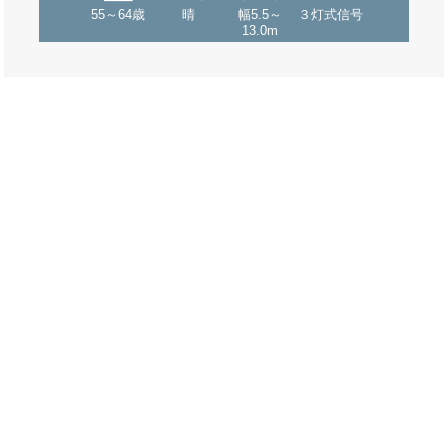
55～64歳
晴
幅5.5～
３灯式信号
13.0m