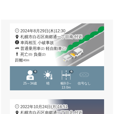
2024年8月29日(木)12:30
札幌市白石区南郷通一丁目南 付近
車両相互 小破事故
普通乗用車
軽自動車
(2)
(1)
死亡
負傷
(0)
(2)
距離
40m
他
他
25～34歳
晴
幅9.0～
信号なし
13.0m
2022年10月24日(月)16:51
札幌市白石区南郷通一丁目北 付近