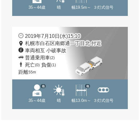
35～44歳
晴
幅19.5m～
３灯式信号
2019年7月10日(水)15:10
札幌市白石区南郷通一丁目北 付近
車両相互 小破事故
普通乗用車
(2)
死亡
負傷
(0)
(1)
距離
55m
他
他
35～44歳
晴
幅13.0m～
３灯式信号