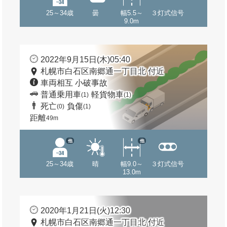
25～34歳
曇
幅5.5～
３灯式信号
9.0m
2022年9月15日(木)05:40
札幌市白石区南郷通一丁目北 付近
車両相互 小破事故
普通乗用車
軽貨物車
(1)
(1)
死亡
負傷
(0)
(1)
距離
49m
他
他
25～34歳
晴
幅9.0～
３灯式信号
13.0m
2020年1月21日(火)12:30
札幌市白石区南郷通一丁目北 付近