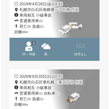
2019年4月26日(金)14:43
札幌市白石区南郷通一丁目南 付近
車両相互 小破事故
普通乗用車
(2)
死亡
負傷
(0)
(1)
距離
86m
他
25～34歳
曇
信号なし
2020年9月20日(日)10:55
札幌市白石区東札幌三条五丁目 付近
車両相互 小破事故
普通乗用車
自転車
(1)
(1)
死亡
負傷
(0)
(1)
距離
89m