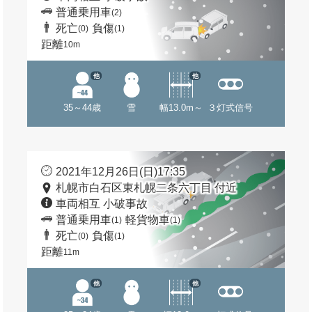
普通乗用車
(2)
死亡
負傷
(0)
(1)
距離
10m
他
他
35～44歳
雪
幅13.0m～
３灯式信号
2021年12月26日(日)17:35
札幌市白石区東札幌二条六丁目 付近
車両相互 小破事故
普通乗用車
軽貨物車
(1)
(1)
死亡
負傷
(0)
(1)
距離
11m
他
他