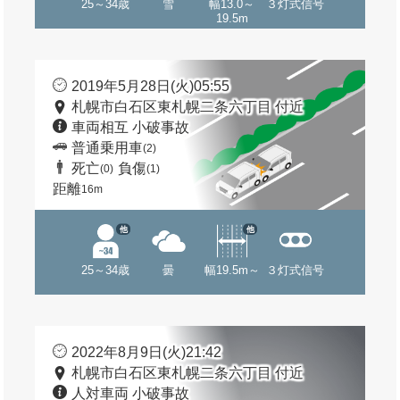
25～34歳
雪
幅13.0～
３灯式信号
19.5m
2019年5月28日(火)05:55
札幌市白石区東札幌二条六丁目 付近
車両相互 小破事故
普通乗用車
(2)
死亡
負傷
(0)
(1)
距離
16m
他
他
25～34歳
曇
幅19.5m～
３灯式信号
2022年8月9日(火)21:42
札幌市白石区東札幌二条六丁目 付近
人対車両 小破事故