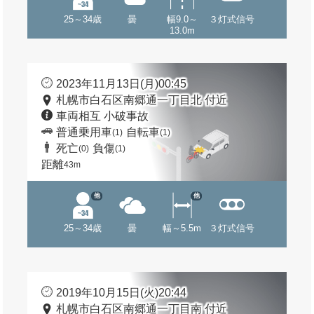
25～34歳
曇
幅9.0～
３灯式信号
13.0m
2023年11月13日(月)00:45
札幌市白石区南郷通一丁目北 付近
車両相互 小破事故
普通乗用車
自転車
(1)
(1)
死亡
負傷
(0)
(1)
距離
43m
他
他
25～34歳
曇
幅～5.5m
３灯式信号
2019年10月15日(火)20:44
札幌市白石区南郷通一丁目南 付近