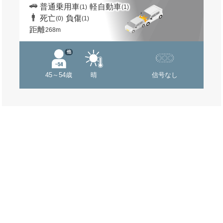
普通乗用車
軽自動車
(1)
(1)
死亡
負傷
(0)
(1)
距離
268m
他
45～54歳
晴
信号なし