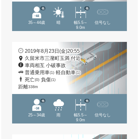
他
他
35～44歳
晴
幅5.5～
信号なし
9.0m
2019年8月23日(金)20:55
久留米市三潴町玉満 付近
車両相互 小破事故
普通乗用車
軽自動車
(1)
(1)
死亡
負傷
(0)
(1)
距離
338m
他
他
25～34歳
雨
幅5.5～
信号なし
9.0m