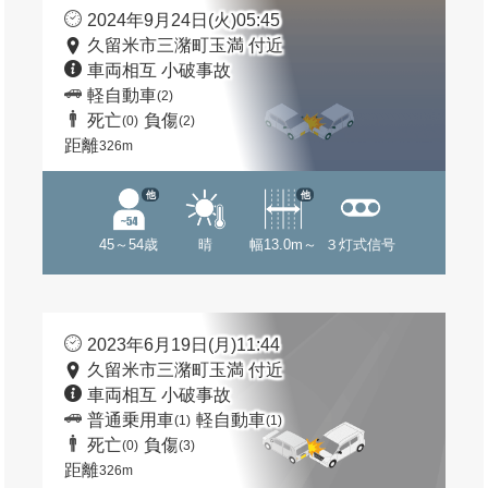
2024年9月24日(火)05:45
久留米市三潴町玉満 付近
車両相互 小破事故
軽自動車
(2)
死亡
負傷
(0)
(2)
距離
326m
他
他
45～54歳
晴
幅13.0m～
３灯式信号
2023年6月19日(月)11:44
久留米市三潴町玉満 付近
車両相互 小破事故
普通乗用車
軽自動車
(1)
(1)
死亡
負傷
(0)
(3)
距離
326m