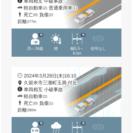
車両相互 中破事故
軽自動車
普通乗用車
(2)
(1)
死亡
負傷
(0)
(2)
距離
277m
他
他
25～34歳
晴
幅5.5～
信号なし
9.0m
2024年3月28日(木)16:10
久留米市三潴町玉満 付近
車両相互 小破事故
軽自動車
(2)
死亡
負傷
(0)
(1)
距離
280m
他
他