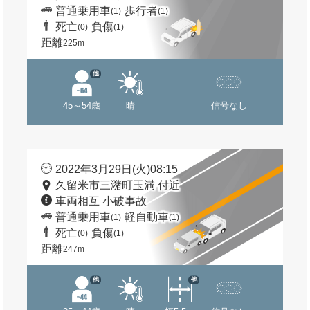
普通乗用車
歩行者
(1)
(1)
死亡
負傷
(0)
(1)
距離
225m
他
45～54歳
晴
信号なし
2022年3月29日(火)08:15
久留米市三潴町玉満 付近
車両相互 小破事故
普通乗用車
軽自動車
(1)
(1)
死亡
負傷
(0)
(1)
距離
247m
他
他