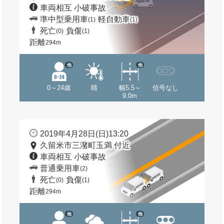
車両相互 小破事故
準中型乗用車
軽自動車
(1)
(1)
死亡
負傷
(0)
(1)
距離
294m
他
他
0～24歳
晴
幅5.5～
信号なし
9.0m
2019年4月28日(日)13:20
久留米市三潴町玉満 付近
車両相互 小破事故
普通乗用車
(2)
死亡
負傷
(0)
(1)
距離
294m
他
他