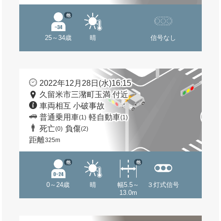
他
25～34歳
晴
信号なし
2022年12月28日(水)16:15
久留米市三潴町玉満 付近
車両相互 小破事故
普通乗用車
軽自動車
(1)
(1)
死亡
負傷
(0)
(2)
距離
325m
他
他
0～24歳
晴
幅5.5～
３灯式信号
13.0m