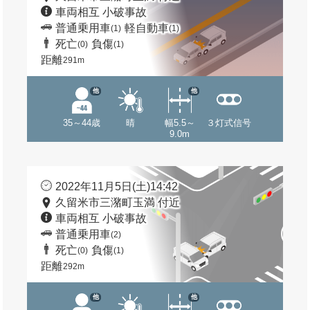
車両相互 小破事故
普通乗用車
軽自動車
(1)
(1)
死亡
負傷
(0)
(1)
距離
291m
他
他
35～44歳
晴
幅5.5～
３灯式信号
9.0m
2022年11月5日(土)14:42
久留米市三潴町玉満 付近
車両相互 小破事故
普通乗用車
(2)
死亡
負傷
(0)
(1)
距離
292m
他
他