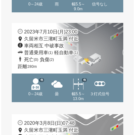
0～24歳
雨
幅5.5～
信号なし
9.0m
2023年7月10日(月)23:00
久留米市三潴町玉満 付近
車両相互 中破事故
普通乗用車
軽自動車
(1)
(1)
死亡
負傷
(0)
(2)
距離
280m
他
他
0～24歳
曇
幅5.5～
３灯式信号
13.0m
2020年3月8日(日)07:48
久留米市三潴町玉満 付近