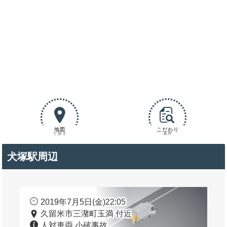
地図
こだわり
で探す
条件
犬塚駅周辺
2019年7月5日(金)22:05
久留米市三潴町玉満 付近
人対車両 小破事故