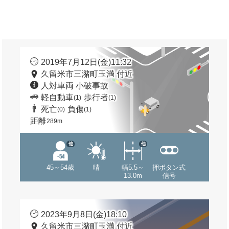
2019年7月12日(金)11:32
久留米市三潴町玉満 付近
人対車両 小破事故
軽自動車
歩行者
(1)
(1)
死亡
負傷
(0)
(1)
距離
289m
他
他
45～54歳
晴
幅5.5～
押ボタン式
13.0m
信号
2023年9月8日(金)18:10
久留米市三潴町玉満 付近