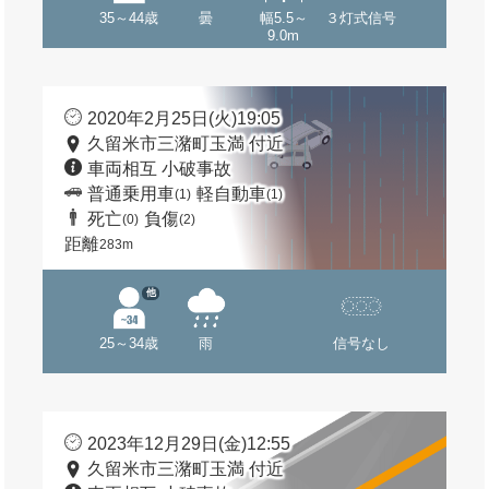
35～44歳
曇
幅5.5～
３灯式信号
9.0m
2020年2月25日(火)19:05
久留米市三潴町玉満 付近
車両相互 小破事故
普通乗用車
軽自動車
(1)
(1)
死亡
負傷
(0)
(2)
距離
283m
他
25～34歳
雨
信号なし
2023年12月29日(金)12:55
久留米市三潴町玉満 付近