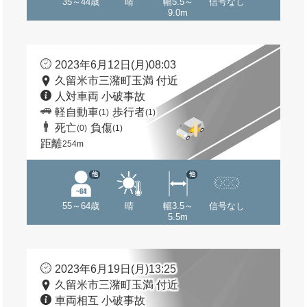
35～44歳
晴
幅5.5～
信号なし
9.0m
2023年6月12日(月)08:03
久留米市三潴町玉満 付近
人対車両 小破事故
軽自動車
歩行者
(1)
(1)
死亡
負傷
(0)
(1)
距離
254m
他
他
55～64歳
晴
幅3.5～
信号なし
5.5m
2023年6月19日(月)13:25
久留米市三潴町玉満 付近
車両相互 小破事故