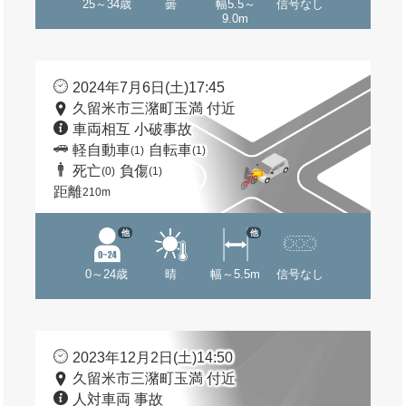
25～34歳
曇
幅5.5～
信号なし
9.0m
2024年7月6日(土)17:45
久留米市三潴町玉満 付近
車両相互 小破事故
軽自動車
自転車
(1)
(1)
死亡
負傷
(0)
(1)
距離
210m
他
他
0～24歳
晴
幅～5.5m
信号なし
2023年12月2日(土)14:50
久留米市三潴町玉満 付近
人対車両 事故