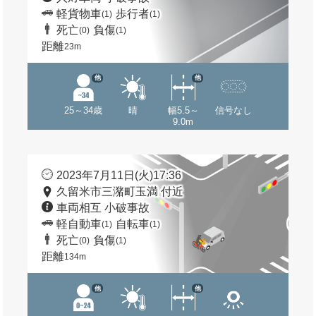
軽貨物車
歩行者
(1)
(1)
死亡
負傷
(0)
(1)
距離
23m
他
他
25～34歳
晴
幅5.5～
信号なし
9.0m
2023年7月11日(火)17:36
久留米市三潴町玉満 付近
車両相互 小破事故
軽自動車
自転車
(1)
(1)
死亡
負傷
(0)
(1)
距離
134m
他
他