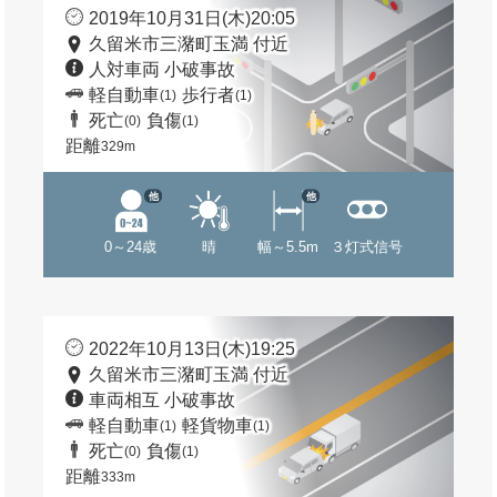
2019年10月31日(木)20:05
久留米市三潴町玉満 付近
人対車両 小破事故
軽自動車
歩行者
(1)
(1)
死亡
負傷
(0)
(1)
距離
329m
他
他
0～24歳
晴
幅～5.5m
３灯式信号
2022年10月13日(木)19:25
久留米市三潴町玉満 付近
車両相互 小破事故
軽自動車
軽貨物車
(1)
(1)
死亡
負傷
(0)
(1)
距離
333m