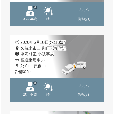
他
35～44歳
晴
信号なし
2020年6月10日(水)13:07
久留米市三潴町玉満 付近
車両相互 小破事故
普通乗用車
(2)
死亡
負傷
(0)
(1)
距離
329m
他
35～44歳
晴
信号なし