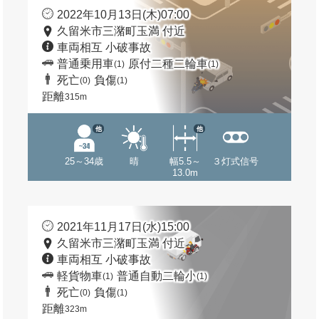
2022年10月13日(木)07:00
久留米市三潴町玉満 付近
車両相互 小破事故
普通乗用車
原付二種二輪車
(1)
(1)
死亡
負傷
(0)
(1)
距離
315m
他
他
25～34歳
晴
幅5.5～
３灯式信号
13.0m
2021年11月17日(水)15:00
久留米市三潴町玉満 付近
車両相互 小破事故
軽貨物車
普通自動二輪小
(1)
(1)
死亡
負傷
(0)
(1)
距離
323m