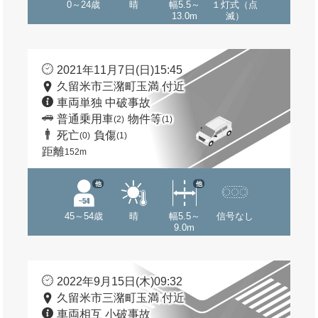
0～24歳
晴
幅5.5～
１灯式（点
13.0m
滅）
2021年11月7日(日)15:45
久留米市三潴町玉満 付近
車両単独 中破事故
普通乗用車
物件等
(2)
(1)
死亡
負傷
(0)
(1)
距離
152m
他
他
45～54歳
晴
幅5.5～
信号なし
9.0m
2022年9月15日(木)09:32
久留米市三潴町玉満 付近
車両相互 小破事故