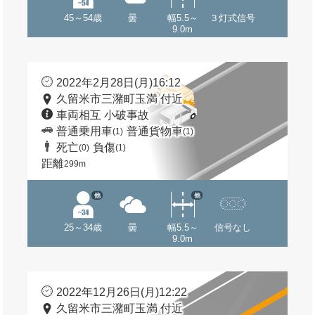
45～54歳
曇
幅5.5～
３灯式信号
9.0m
2022年2月28日(月)16:12
久留米市三潴町玉満 付近
車両相互 小破事故
普通乗用車
普通貨物車
(1)
(1)
死亡
負傷
(0)
(1)
距離
299m
他
他
25～34歳
曇
幅5.5～
信号なし
9.0m
2022年12月26日(月)12:22
久留米市三潴町玉満 付近