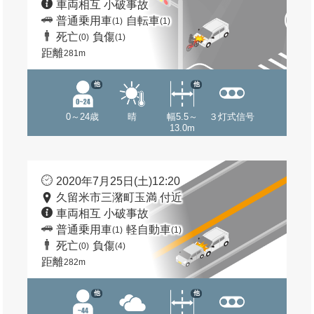
車両相互 小破事故
普通乗用車
自転車
(1)
(1)
死亡
負傷
(0)
(1)
距離
281m
他
他
0～24歳
晴
幅5.5～
３灯式信号
13.0m
2020年7月25日(土)12:20
久留米市三潴町玉満 付近
車両相互 小破事故
普通乗用車
軽自動車
(1)
(1)
死亡
負傷
(0)
(4)
距離
282m
他
他