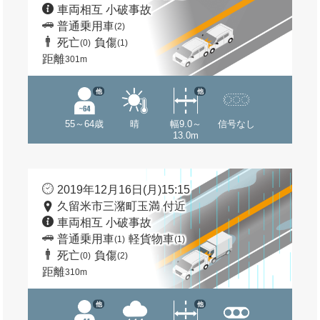
車両相互 小破事故
普通乗用車
(2)
死亡
負傷
(0)
(1)
距離
301m
他
他
55～64歳
晴
幅9.0～
信号なし
13.0m
2019年12月16日(月)15:15
久留米市三潴町玉満 付近
車両相互 小破事故
普通乗用車
軽貨物車
(1)
(1)
死亡
負傷
(0)
(2)
距離
310m
他
他