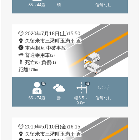
35～44歳
晴
信号なし
2020年7月18日(土)15:50
久留米市三潴町玉満 付近
車両相互 中破事故
普通乗用車
(2)
死亡
負傷
(0)
(1)
距離
276m
他
他
65～74歳
曇
幅5.5～
信号なし
9.0m
2019年5月10日(金)16:15
久留米市三潴町玉満 付近