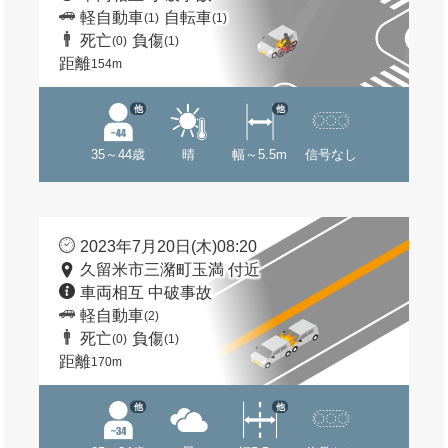
軽自動車
自転車
(1)
(1)
死亡
負傷
(0)
(1)
距離
154m
他
他
35～44歳
晴
幅～5.5m
信号なし
2023年7月20日(木)08:20
久留米市三潴町玉満 付近
車両相互 中破事故
軽自動車
(2)
死亡
負傷
(0)
(1)
距離
170m
他
他