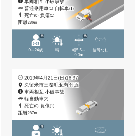
車両相互 小破事故
普通乗用車
自転車
(1)
(1)
死亡
負傷
(0)
(1)
距離
286m
他
他
0～24歳
晴
幅5.5～
信号なし
9.0m
2019年4月21日(日)16:37
久留米市三潴町玉満 付近
車両相互 小破事故
軽自動車
(2)
死亡
負傷
(0)
(1)
距離
287m
他