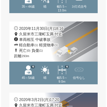
35～44歳
晴
幅5.5～
３灯式信号
13.0m
2020年11月30日(月)18:16
久留米市三潴町玉満 付近
車両相互 中破事故
軽自動車
軽貨物車
(1)
(1)
死亡
負傷
(0)
(1)
距離
293m
他
他
45～54歳
晴
幅5.5～
信号なし
9.0m
2020年3月2日(月)17:20
久留米市三潴町玉満 付近