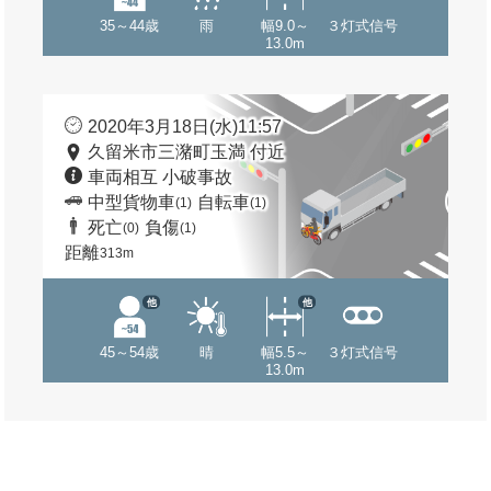
35～44歳
雨
幅9.0～
３灯式信号
13.0m
2020年3月18日(水)11:57
久留米市三潴町玉満 付近
車両相互 小破事故
中型貨物車
自転車
(1)
(1)
死亡
負傷
(0)
(1)
距離
313m
他
他
45～54歳
晴
幅5.5～
３灯式信号
13.0m