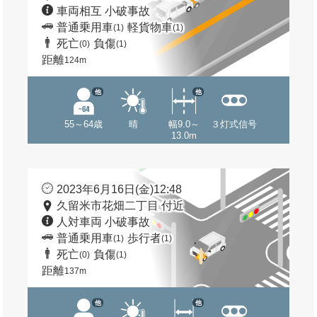
車両相互 小破事故
普通乗用車
軽貨物車
(1)
(1)
死亡
負傷
(0)
(1)
距離
124m
他
他
55～64歳
晴
幅9.0～
３灯式信号
13.0m
2023年6月16日(金)12:48
久留米市花畑二丁目 付近
人対車両 小破事故
普通乗用車
歩行者
(1)
(1)
死亡
負傷
(0)
(1)
距離
137m
他
他