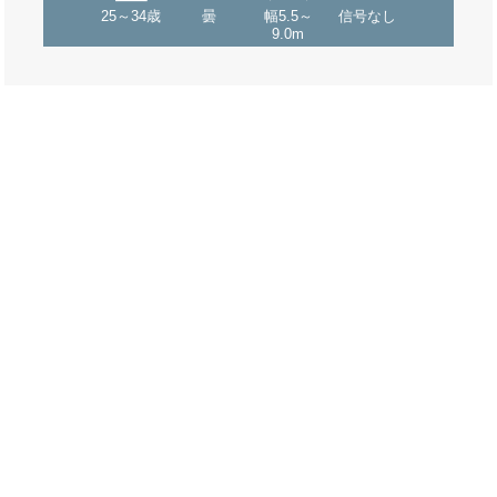
25～34歳
曇
幅5.5～
信号なし
9.0m