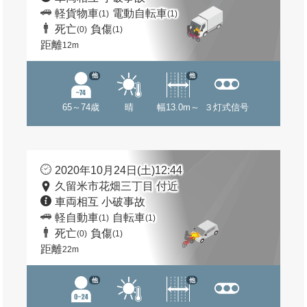
軽貨物車
電動自転車
(1)
(1)
死亡
負傷
(0)
(1)
距離
12m
他
他
65～74歳
晴
幅13.0m～
３灯式信号
2020年10月24日(土)12:44
久留米市花畑三丁目 付近
車両相互 小破事故
軽自動車
自転車
(1)
(1)
死亡
負傷
(0)
(1)
距離
22m
他
他