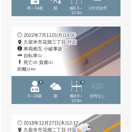
45～54歳
晴
幅5.5～
３灯式信号
13.0m
2022年7月11日(月)19:00
久留米市花畑三丁目 付近
車両相互 小破事故
自転車
(1)
死亡
負傷
(0)
(1)
距離
114m
他
他
0～24歳
曇
幅9.0～
信号なし
13.0m
2018年12月27日(木)12:12
久留米市花畑二丁目 付近