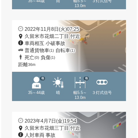
35～44歳
雨
幅5.5～
３灯式信号
13.0m
2022年11月8日(火)07:25
久留米市花畑二丁目 付近
車両相互 小破事故
普通貨物車
自転車
(1)
(1)
死亡
負傷
(0)
(1)
距離
36m
他
他
35～44歳
晴
幅5.5～
３灯式信号
13.0m
2023年4月7日(金)19:54
久留米市花畑三丁目 付近
人対車両 事故