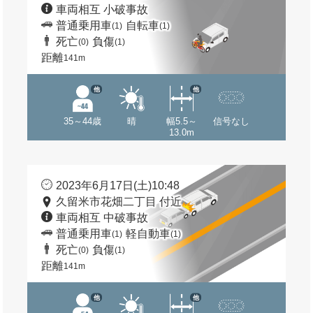
車両相互 小破事故
普通乗用車
自転車
(1)
(1)
死亡
負傷
(0)
(1)
距離
141m
他
他
35～44歳
晴
幅5.5～
信号なし
13.0m
2023年6月17日(土)10:48
久留米市花畑二丁目 付近
車両相互 中破事故
普通乗用車
軽自動車
(1)
(1)
死亡
負傷
(0)
(1)
距離
141m
他
他