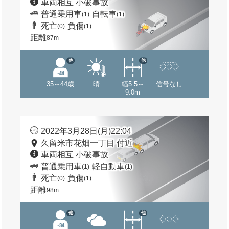
車両相互 小破事故
普通乗用車
自転車
(1)
(1)
死亡
負傷
(0)
(1)
距離
87m
他
他
35～44歳
晴
幅5.5～
信号なし
9.0m
2022年3月28日(月)22:04
久留米市花畑一丁目 付近
車両相互 小破事故
普通乗用車
軽自動車
(1)
(1)
死亡
負傷
(0)
(1)
距離
98m
他
他