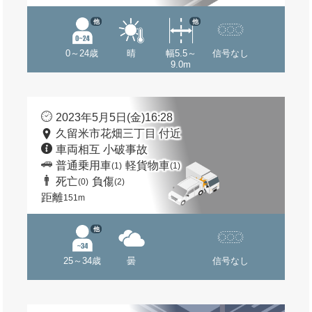
他
他
0～24歳
晴
幅5.5～
信号なし
9.0m
2023年5月5日(金)16:28
久留米市花畑三丁目 付近
車両相互 小破事故
普通乗用車
軽貨物車
(1)
(1)
死亡
負傷
(0)
(2)
距離
151m
他
25～34歳
曇
信号なし