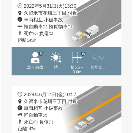
2022年5月31日(火)13:30
久留米市花畑三丁目 付近
車両相互 小破事故
軽自動車
軽貨物車
(1)
(1)
死亡
負傷
(0)
(1)
距離
145m
他
他
25～34歳
晴
幅5.5～
信号なし
9.0m
2024年6月14日(金)10:57
久留米市花畑三丁目 付近
車両相互 小破事故
軽自動車
(2)
死亡
負傷
(0)
(1)
距離
147m