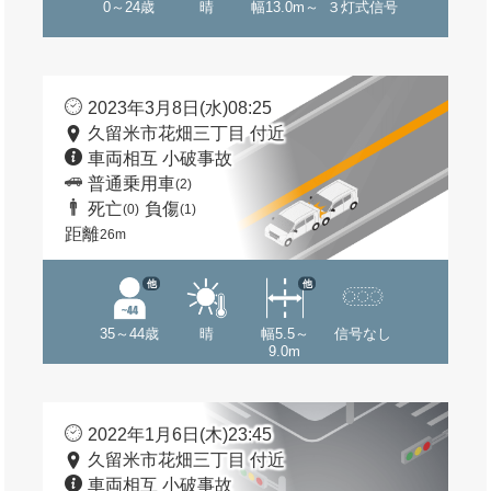
0～24歳
晴
幅13.0m～
３灯式信号
2023年3月8日(水)08:25
久留米市花畑三丁目 付近
車両相互 小破事故
普通乗用車
(2)
死亡
負傷
(0)
(1)
距離
26m
他
他
35～44歳
晴
幅5.5～
信号なし
9.0m
2022年1月6日(木)23:45
久留米市花畑三丁目 付近
車両相互 小破事故