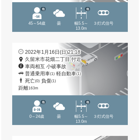
他
他
45～54歳
曇
幅5.5～
３灯式信号
13.0m
2022年1月16日(日)21:18
久留米市花畑二丁目 付近
車両相互 小破事故
普通乗用車
軽自動車
(1)
(1)
死亡
負傷
(0)
(1)
距離
163m
他
他
0～24歳
曇
幅5.5～
３灯式信号
13.0m