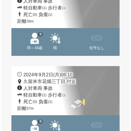
人対車両 事故
軽自動車
歩行者
(1)
(1)
死亡
負傷
(0)
(1)
距離
56m
他
35～44歳
晴
信号なし
2024年9月2日(月)08:10
久留米市花畑三丁目 付近
人対車両 事故
軽自動車
歩行者
(1)
(1)
死亡
負傷
(0)
(1)
距離
57m
他