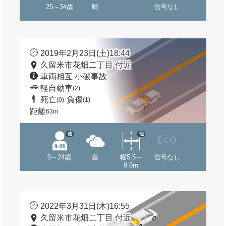
25～34歳
晴
信号なし
2019年2月23日(土)18:44
久留米市花畑二丁目 付近
車両相互 小破事故
軽自動車
(2)
死亡
負傷
(0)
(1)
距離
63m
他
他
0～24歳
曇
幅5.5～
信号なし
9.0m
2022年3月31日(木)16:55
久留米市花畑二丁目 付近