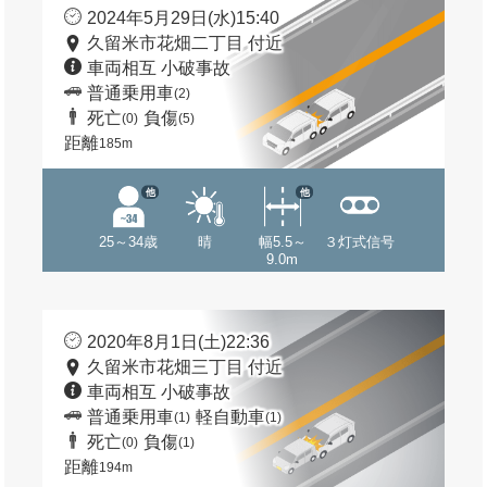
2024年5月29日(水)15:40
久留米市花畑二丁目 付近
車両相互 小破事故
普通乗用車
(2)
死亡
負傷
(0)
(5)
距離
185m
他
他
25～34歳
晴
幅5.5～
３灯式信号
9.0m
2020年8月1日(土)22:36
久留米市花畑三丁目 付近
車両相互 小破事故
普通乗用車
軽自動車
(1)
(1)
死亡
負傷
(0)
(1)
距離
194m