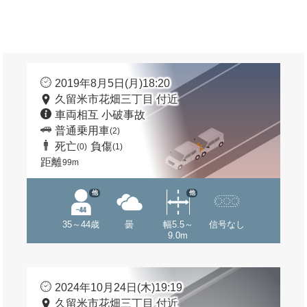
2019年8月5日(月)18:20
久留米市花畑三丁目 付近
車両相互 小破事故
普通乗用車
(2)
死亡
負傷
(0)
(1)
距離
99m
他
他
35～44歳
曇
幅5.5～
信号なし
9.0m
2024年10月24日(木)19:19
久留米市花畑三丁目 付近