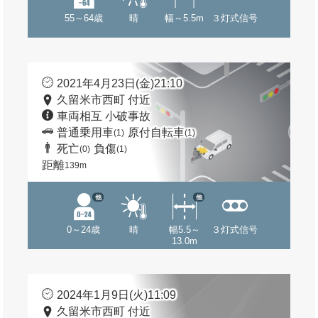
55～64歳
晴
幅～5.5m
３灯式信号
2021年4月23日(金)21:10
久留米市西町 付近
車両相互 小破事故
普通乗用車
原付自転車
(1)
(1)
死亡
負傷
(0)
(1)
距離
139m
他
他
0～24歳
晴
幅5.5～
３灯式信号
13.0m
2024年1月9日(火)11:09
久留米市西町 付近