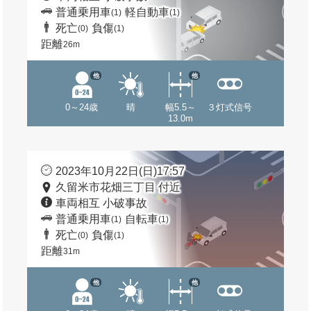
普通乗用車
軽自動車
(1)
(1)
死亡
負傷
(0)
(1)
距離
26m
他
他
0～24歳
晴
幅5.5～
３灯式信号
13.0m
2023年10月22日(日)17:57
久留米市花畑三丁目 付近
車両相互 小破事故
普通乗用車
自転車
(1)
(1)
死亡
負傷
(0)
(1)
距離
31m
他
他