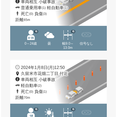
車両相互 小破事故
普通乗用車
軽自動車
(1)
(1)
死亡
負傷
(0)
(3)
距離
65m
他
他
0～24歳
曇
幅9.0～
信号なし
13.0m
2024年1月8日(月)12:50
久留米市花畑二丁目 付近
車両相互 小破事故
軽自動車
(2)
死亡
負傷
(0)
(1)
距離
70m
他
他