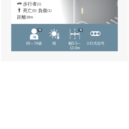
歩行者
(1)
死亡
負傷
(0)
(1)
距離
38m
他
他
65～74歳
晴
幅5.5～
３灯式信号
13.0m