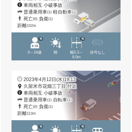
車両相互 小破事故
普通乗用車
軽自動車
(1)
(1)
死亡
負傷
(0)
(1)
距離
102m
他
他
0～24歳
晴
幅5.5～
信号なし
9.0m
2023年4月12日(水)19:13
久留米市花畑三丁目 付近
車両相互 小破事故
普通乗用車
自転車
(1)
(1)
死亡
負傷
(0)
(1)
距離
113m
他
他