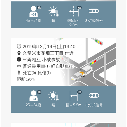
他
他
45～54歳
晴
幅5.5～
３灯式信号
9.0m
2019年12月14日(土)13:40
久留米市花畑三丁目 付近
車両相互 小破事故
普通乗用車
軽自動車
(1)
(1)
死亡
負傷
(0)
(1)
距離
196m
他
他
25～34歳
晴
幅～5.5m
３灯式信号