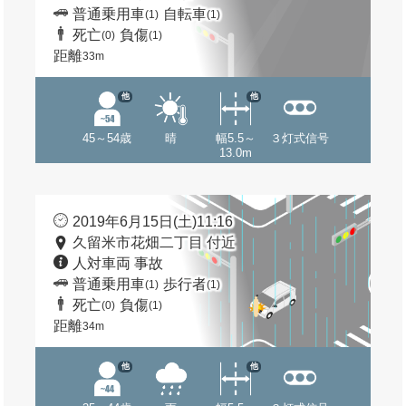
普通乗用車
自転車
(1)
(1)
死亡
負傷
(0)
(1)
距離
33m
他
他
45～54歳
晴
幅5.5～
３灯式信号
13.0m
2019年6月15日(土)11:16
久留米市花畑二丁目 付近
人対車両 事故
普通乗用車
歩行者
(1)
(1)
死亡
負傷
(0)
(1)
距離
34m
他
他