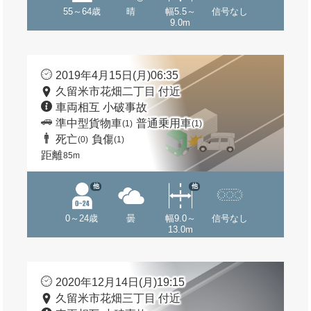
55～64歳
晴
幅5.5～
信号なし
9.0m
2019年4月15日(月)06:35
久留米市花畑二丁目 付近
車両相互 小破事故
準中型貨物車
普通乗用車
(1)
(1)
死亡
負傷
(0)
(1)
距離
85m
他
他
0～24歳
曇
幅9.0～
信号なし
13.0m
2020年12月14日(月)19:15
久留米市花畑三丁目 付近