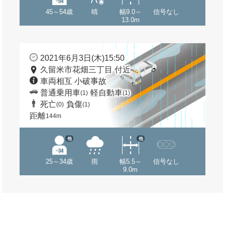
45～54歳
晴
幅9.0～
信号なし
13.0m
2021年6月3日(木)15:50
久留米市花畑三丁目 付近
車両相互 小破事故
普通乗用車
軽自動車
(1)
(1)
死亡
負傷
(0)
(1)
距離
144m
他
他
25～34歳
雨
幅5.5～
信号なし
9.0m