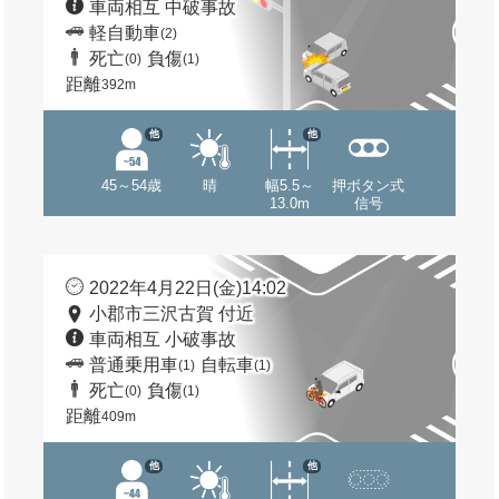
車両相互 中破事故
軽自動車
(2)
死亡
負傷
(0)
(1)
距離
392m
他
他
45～54歳
晴
幅5.5～
押ボタン式
13.0m
信号
2022年4月22日(金)14:02
小郡市三沢古賀 付近
車両相互 小破事故
普通乗用車
自転車
(1)
(1)
死亡
負傷
(0)
(1)
距離
409m
他
他