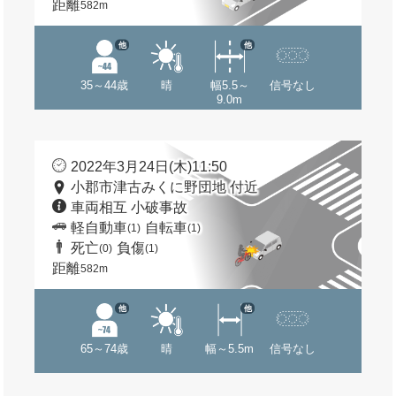
距離
582m
他
他
35～44歳
晴
幅5.5～
信号なし
9.0m
2022年3月24日(木)11:50
小郡市津古みくに野団地 付近
車両相互 小破事故
軽自動車
自転車
(1)
(1)
死亡
負傷
(0)
(1)
距離
582m
他
他
65～74歳
晴
幅～5.5m
信号なし