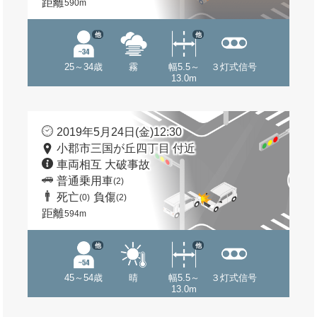
距離
590m
他
他
25～34歳
霧
幅5.5～
３灯式信号
13.0m
2019年5月24日(金)12:30
小郡市三国が丘四丁目 付近
車両相互 大破事故
普通乗用車
(2)
死亡
負傷
(0)
(2)
距離
594m
他
他
45～54歳
晴
幅5.5～
３灯式信号
13.0m