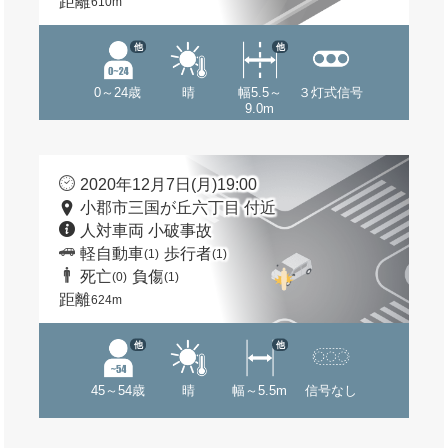
距離
610m
他
他
0～24歳
晴
幅5.5～
３灯式信号
9.0m
2020年12月7日(月)19:00
小郡市三国が丘六丁目 付近
人対車両 小破事故
軽自動車
歩行者
(1)
(1)
死亡
負傷
(0)
(1)
距離
624m
他
他
45～54歳
晴
幅～5.5m
信号なし