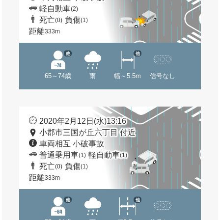
軽自動車
(2)
死亡
負傷
(0)
(1)
距離
333m
他
他
65～74歳
雨
幅～5.5m
信号なし
2020年2月12日(水)13:16
小郡市三国が丘六丁目 付近
車両相互 小破事故
普通乗用車
軽自動車
(1)
(1)
死亡
負傷
(0)
(1)
距離
333m
他
他