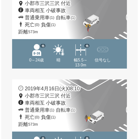
小郡市三沢三沢 付近
車両相互 小破事故
普通乗用車
自転車
(1)
(1)
死亡
負傷
(0)
(1)
距離
573m
他
他
0～24歳
晴
幅5.5～
信号なし
13.0m
2019年4月16日(火)08:10
小郡市三沢三沢 付近
車両相互 小破事故
普通乗用車
自転車
(1)
(1)
死亡
負傷
(0)
(1)
距離
573m
他
他