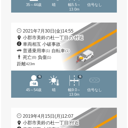
35～44歳
晴
幅5.5～
信号なし
13.0m
2021年7月30日(金)14:55
小郡市美鈴の杜一丁目の 付近
車両相互 小破事故
普通乗用車
自転車
(1)
(1)
死亡
負傷
(0)
(1)
距離
423m
他
他
45～54歳
晴
幅9.0～
信号なし
13.0m
2019年4月15日(月)12:07
小郡市美鈴の杜一丁目 付近