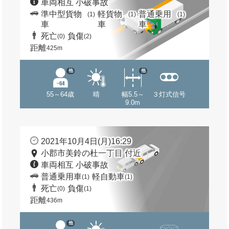
車両相互 小破事故
準中型貨物
軽貨物
普通乗用
(1)
(1)
(1)
車
車
車
死亡
負傷
(0)
(2)
距離
425m
他
他
55～64歳
晴
幅5.5～
３灯式信号
9.0m
2021年10月4日(月)16:29
小郡市美鈴の杜一丁目 付近
車両相互 小破事故
普通乗用車
軽自動車
(1)
(1)
死亡
負傷
(0)
(1)
距離
436m
他