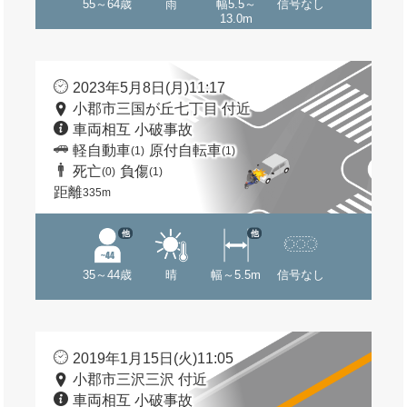
55～64歳
雨
幅5.5～
信号なし
13.0m
2023年5月8日(月)11:17
小郡市三国が丘七丁目 付近
車両相互 小破事故
軽自動車
原付自転車
(1)
(1)
死亡
負傷
(0)
(1)
距離
335m
他
他
35～44歳
晴
幅～5.5m
信号なし
2019年1月15日(火)11:05
小郡市三沢三沢 付近
車両相互 小破事故