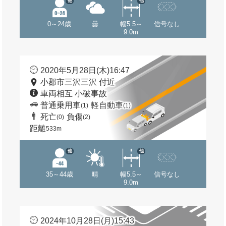
他
他
0～24歳
曇
幅5.5～
信号なし
9.0m
2020年5月28日(木)16:47
小郡市三沢三沢 付近
車両相互 小破事故
普通乗用車
軽自動車
(1)
(1)
死亡
負傷
(0)
(2)
距離
533m
他
他
35～44歳
晴
幅5.5～
信号なし
9.0m
2024年10月28日(月)15:43