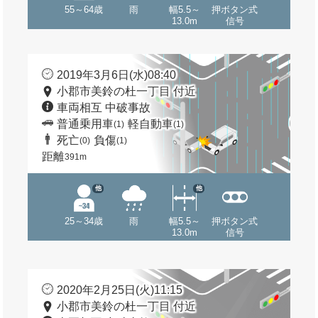
55～64歳
雨
幅5.5～
押ボタン式
13.0m
信号
2019年3月6日(水)08:40
小郡市美鈴の杜一丁目 付近
車両相互 中破事故
普通乗用車
軽自動車
(1)
(1)
死亡
負傷
(0)
(1)
距離
391m
他
他
25～34歳
雨
幅5.5～
押ボタン式
13.0m
信号
2020年2月25日(火)11:15
小郡市美鈴の杜一丁目 付近