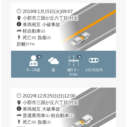
2019年1月15日(火)09:07
小郡市三国が丘六丁目 付近
車両相互 小破事故
軽自動車
(2)
死亡
負傷
(0)
(2)
距離
577m
他
他
0～24歳
曇
幅5.5～
３灯式信号
9.0m
2022年12月25日(日)12:00
小郡市三国が丘六丁目 付近
車両相互 大破事故
普通乗用車
軽自動車
(1)
(1)
死亡
負傷
(0)
(1)