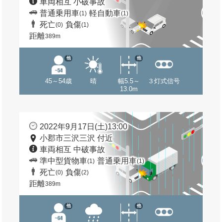
車両相互 小破事故
普通乗用車
軽自動車
(1)
(1)
死亡
負傷
(0)
(1)
距離
389m
他
他
45～54歳
晴
幅5.5～
３灯式信号
13.0m
2022年9月17日(土)13:00
小郡市三沢三沢 付近
車両相互 中破事故
準中型貨物車
普通乗用車
(1)
(1)
死亡
負傷
(0)
(2)
距離
389m
他
他