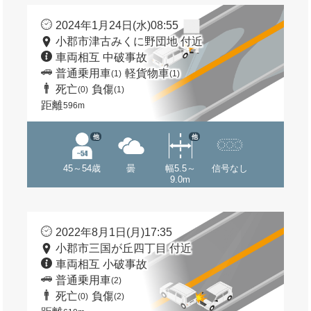
2024年1月24日(水)08:55
小郡市津古みくに野団地 付近
車両相互 中破事故
普通乗用車
軽貨物車
(1)
(1)
死亡
負傷
(0)
(1)
距離
596m
他
他
45～54歳
曇
幅5.5～
信号なし
9.0m
2022年8月1日(月)17:35
小郡市三国が丘四丁目 付近
車両相互 小破事故
普通乗用車
(2)
死亡
負傷
(0)
(2)