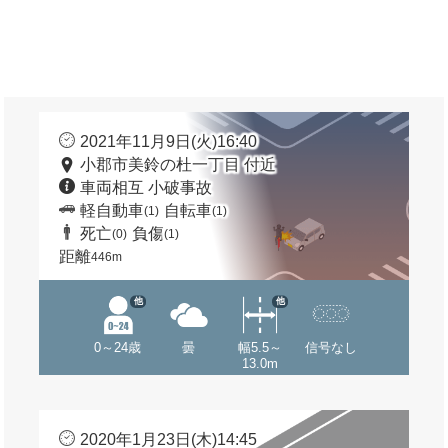
2021年11月9日(火)16:40
小郡市美鈴の杜一丁目 付近
車両相互 小破事故
軽自動車
自転車
(1)
(1)
死亡
負傷
(0)
(1)
距離
446m
他
他
0～24歳
曇
幅5.5～
信号なし
13.0m
2020年1月23日(木)14:45