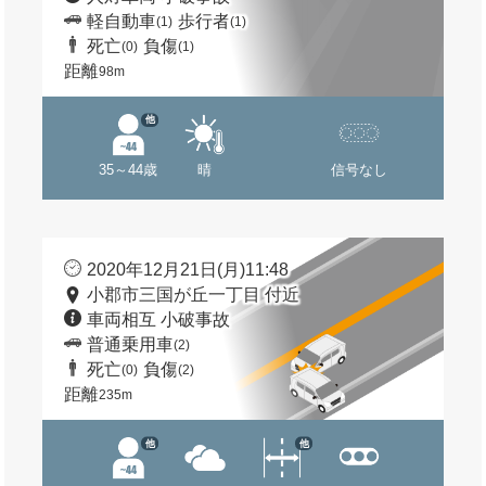
軽自動車
歩行者
(1)
(1)
死亡
負傷
(0)
(1)
距離
98m
他
35～44歳
晴
信号なし
2020年12月21日(月)11:48
小郡市三国が丘一丁目 付近
車両相互 小破事故
普通乗用車
(2)
死亡
負傷
(0)
(2)
距離
235m
他
他