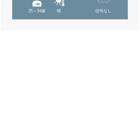
25～34歳
晴
信号なし