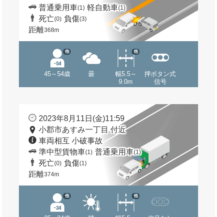
普通乗用車
軽自動車
(1)
(1)
死亡
負傷
(0)
(3)
距離
368m
他
他
45～54歳
曇
幅5.5～
押ボタン式
9.0m
信号
2023年8月11日(金)11:59
小郡市あすみ一丁目 付近
車両相互 小破事故
準中型貨物車
普通乗用車
(1)
(1)
死亡
負傷
(0)
(1)
距離
374m
他
他