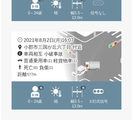
0～24歳
晴
幅5.5～
信号なし
13.0m
2021年8月2日(月)16:07
小郡市三国が丘六丁目 付近
車両相互 小破事故
普通乗用車
軽貨物車
(1)
(1)
死亡
負傷
(0)
(1)
距離
577m
他
他
0～24歳
晴
幅5.5～
３灯式信号
13.0m