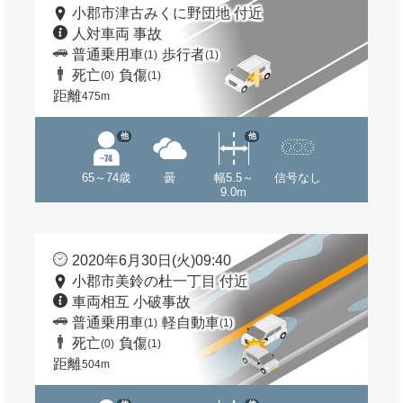
小郡市津古みくに野団地 付近
人対車両 事故
普通乗用車
歩行者
(1)
(1)
死亡
負傷
(0)
(1)
距離
475m
他
他
65～74歳
曇
幅5.5～
信号なし
9.0m
2020年6月30日(火)09:40
小郡市美鈴の杜一丁目 付近
車両相互 小破事故
普通乗用車
軽自動車
(1)
(1)
死亡
負傷
(0)
(1)
距離
504m