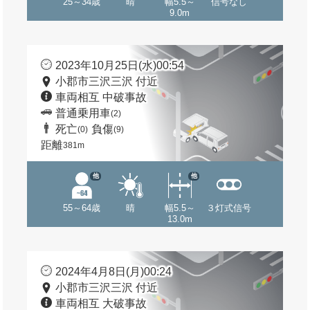
25～34歳
晴
幅5.5～
信号なし
9.0m
2023年10月25日(水)00:54
小郡市三沢三沢 付近
車両相互 中破事故
普通乗用車
(2)
死亡
負傷
(0)
(9)
距離
381m
他
他
55～64歳
晴
幅5.5～
３灯式信号
13.0m
2024年4月8日(月)00:24
小郡市三沢三沢 付近
車両相互 大破事故