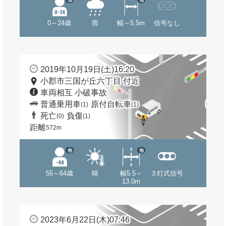
0～24歳
雨
幅～5.5m
信号なし
2019年10月19日(土)16:20
小郡市三国が丘六丁目 付近
車両相互 小破事故
普通乗用車
原付自転車
(1)
(1)
死亡
負傷
(0)
(1)
距離
572m
他
他
55～64歳
晴
幅5.5～
３灯式信号
13.0m
2023年6月22日(木)07:46