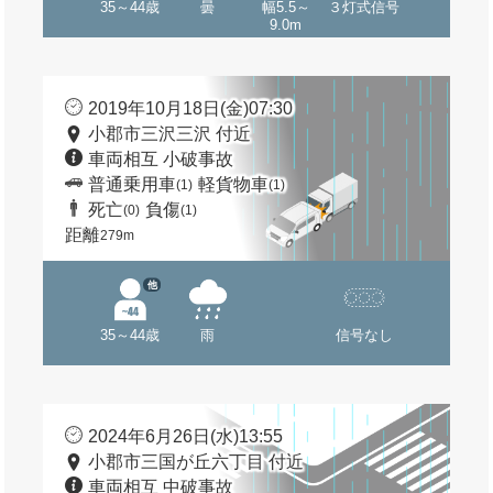
35～44歳
曇
幅5.5～
３灯式信号
9.0m
2019年10月18日(金)07:30
小郡市三沢三沢 付近
車両相互 小破事故
普通乗用車
軽貨物車
(1)
(1)
死亡
負傷
(0)
(1)
距離
279m
他
35～44歳
雨
信号なし
2024年6月26日(水)13:55
小郡市三国が丘六丁目 付近
車両相互 中破事故