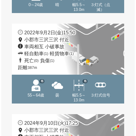
0～24歳
晴
幅5.5～
３灯式（点
13.0m
滅）
2022年9月2日(金)15:50
小郡市三沢三沢 付近
車両相互 小破事故
軽自動車
軽貨物車
(1)
(1)
死亡
負傷
(0)
(1)
距離
387m
他
他
55～64歳
曇
幅5.5～
３灯式信号
13.0m
2024年9月10日(火)17:25
小郡市三沢三沢 付近