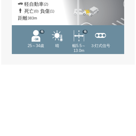
軽自動車
(2)
死亡
負傷
(0)
(1)
距離
383m
他
他
25～34歳
晴
幅5.5～
３灯式信号
13.0m