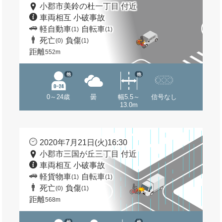
小郡市美鈴の杜一丁目 付近
車両相互 小破事故
軽自動車
自転車
(1)
(1)
死亡
負傷
(0)
(1)
距離
552m
他
他
0～24歳
曇
幅5.5～
信号なし
13.0m
2020年7月21日(火)16:30
小郡市三国が丘三丁目 付近
車両相互 小破事故
軽貨物車
自転車
(1)
(1)
死亡
負傷
(0)
(1)
距離
568m
他
他