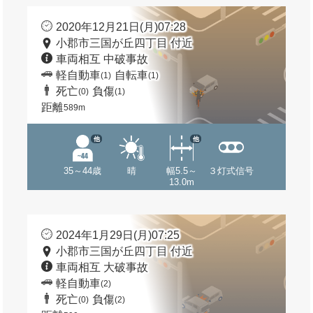
2020年12月21日(月)07:28
小郡市三国が丘四丁目 付近
車両相互 中破事故
軽自動車
自転車
(1)
(1)
死亡
負傷
(0)
(1)
距離
589m
他
他
35～44歳
晴
幅5.5～
３灯式信号
13.0m
2024年1月29日(月)07:25
小郡市三国が丘四丁目 付近
車両相互 大破事故
軽自動車
(2)
死亡
負傷
(0)
(2)