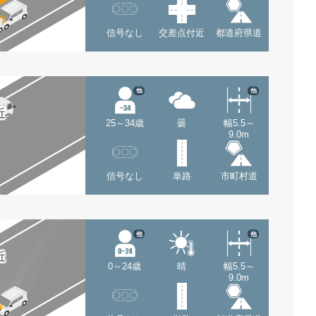
信号なし
交差点付近
都道府県道
他
他
近
25～34歳
曇
幅5.5～
9.0m
信号なし
単路
市町村道
他
他
近
0～24歳
晴
幅5.5～
9.0m