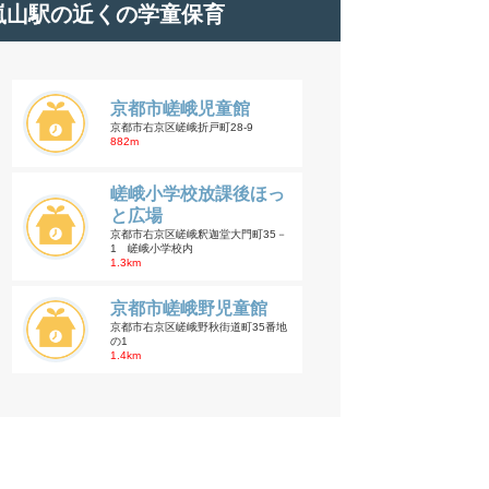
嵐山駅の近くの学童保育
京都市嵯峨児童館
京都市右京区嵯峨折戸町28-9
882m
嵯峨小学校放課後ほっ
と広場
京都市右京区嵯峨釈迦堂大門町35－
1 嵯峨小学校内
1.3km
京都市嵯峨野児童館
京都市右京区嵯峨野秋街道町35番地
の1
1.4km