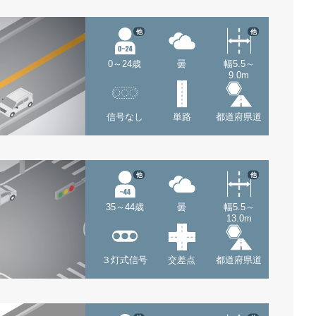
他
他
0～24歳
曇
幅5.5～
9.0m
信号なし
単路
都道府県道
他
他
35～44歳
曇
幅5.5～
13.0m
３灯式信号
交差点
都道府県道