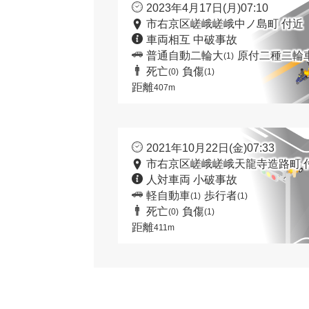
2023年4月17日(月)07:10
市右京区嵯峨嵯峨中ノ島町 付近
車両相互 中破事故
普通自動二輪大
原付二種二輪
(1)
死亡
負傷
(0)
(1)
距離
407m
2021年10月22日(金)07:33
市右京区嵯峨嵯峨天龍寺造路町 
人対車両 小破事故
軽自動車
歩行者
(1)
(1)
死亡
負傷
(0)
(1)
距離
411m