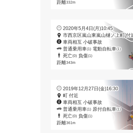
距離
332m
2020年5月4日(月)10:45
市西京区嵐山東嵐山樋ノ上町 付
車両相互 小破事故
普通乗用車
電動自転車
(1)
(1)
死亡
負傷
(0)
(1)
距離
343m
2019年12月27日(金)16:30
町 付近
車両相互 小破事故
普通乗用車
原付自転車
(1)
(1)
死亡
負傷
(0)
(1)
距離
361m