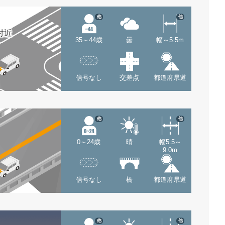
他
他
付近
35～44歳
曇
幅～5.5m
信号なし
交差点
都道府県道
他
他
0～24歳
晴
幅5.5～
9.0m
信号なし
橋
都道府県道
他
他