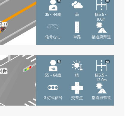
他
他
35～44歳
曇
幅5.5～
9.0m
車
(1)
信号なし
単路
都道府県道
他
他
付近
55～64歳
晴
幅5.5～
13.0m
３灯式信号
交差点
都道府県道