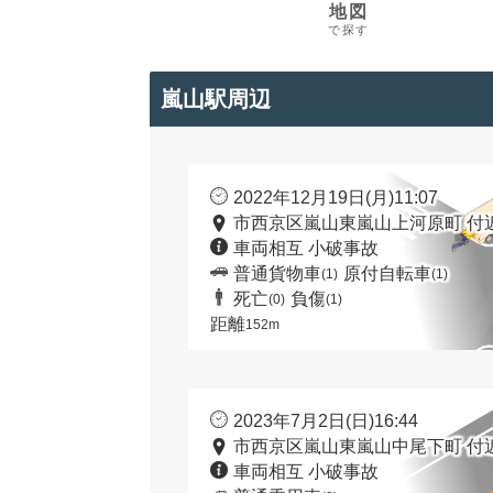
地図
で探す
嵐山駅周辺
2022年12月19日(月)11:07
市西京区嵐山東嵐山上河原町 付
車両相互 小破事故
普通貨物車
原付自転車
(1)
(1)
死亡
負傷
(0)
(1)
距離
152m
2023年7月2日(日)16:44
市西京区嵐山東嵐山中尾下町 付
車両相互 小破事故