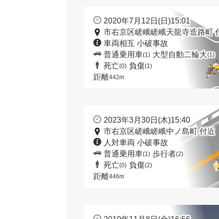
2020年7月12日(日)15:01
市右京区嵯峨嵯峨天龍寺造路町 
車両相互 小破事故
普通乗用車
大型自動二輪大
(1)
(1)
死亡
負傷
(0)
(1)
距離
442m
2023年3月30日(木)15:40
市右京区嵯峨嵯峨中ノ島町 付近
人対車両 小破事故
普通乗用車
歩行者
(1)
(2)
死亡
負傷
(0)
(2)
距離
446m