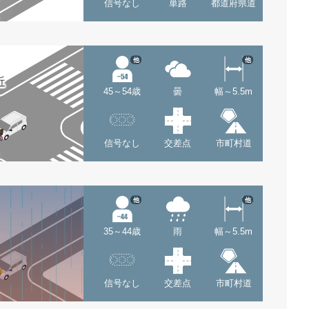
信号なし
単路
都道府県道
他
他
近
45～54歳
曇
幅～5.5m
信号なし
交差点
市町村道
他
他
35～44歳
雨
幅～5.5m
信号なし
交差点
市町村道