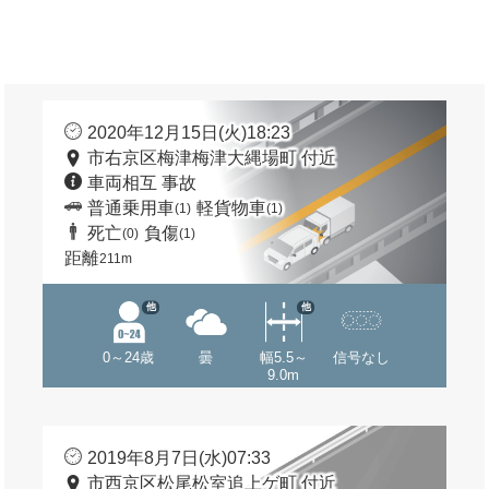
2020年12月15日(火)18:23
市右京区梅津梅津大縄場町 付近
車両相互 事故
普通乗用車
軽貨物車
(1)
(1)
死亡
負傷
(0)
(1)
距離
211m
他
他
0～24歳
曇
幅5.5～
信号なし
9.0m
2019年8月7日(水)07:33
市西京区松尾松室追上ゲ町 付近