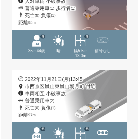
人対車両 小破事故
普通乗用車
歩行者
(1)
(1)
死亡
負傷
(0)
(1)
距離
95m
他
他
35～44歳
晴
幅5.5～
信号なし
13.0m
2022年11月21日(月)13:45
市西京区嵐山東嵐山朝月町 付近
車両相互 小破事故
普通乗用車
(2)
死亡
負傷
(0)
(1)
距離
97m
他
他