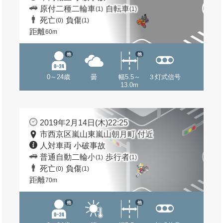
原付二種二輪車
自転車
(1)
(1)
死亡
負傷
(0)
(1)
距離
60m
他
他
0～24歳
曇
幅5.5～
３灯式信号
13.0m
2019年2月14日(木)22:25
市西京区嵐山東嵐山朝月町 付近
人対車両 小破事故
普通自動二輪小
歩行者
(1)
(1)
死亡
負傷
(0)
(1)
距離
70m
他
他