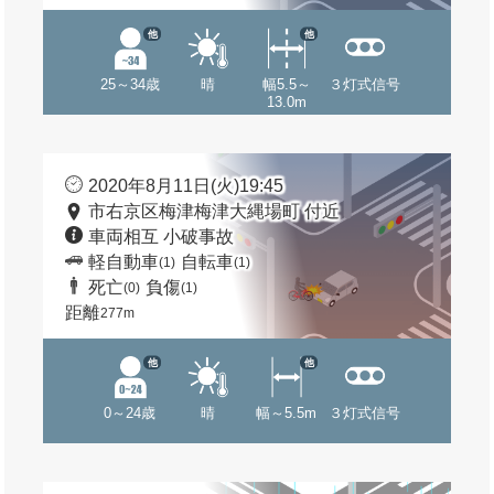
他
他
25～34歳
晴
幅5.5～
３灯式信号
13.0m
2020年8月11日(火)19:45
市右京区梅津梅津大縄場町 付近
車両相互 小破事故
軽自動車
自転車
(1)
(1)
死亡
負傷
(0)
(1)
距離
277m
他
他
0～24歳
晴
幅～5.5m
３灯式信号