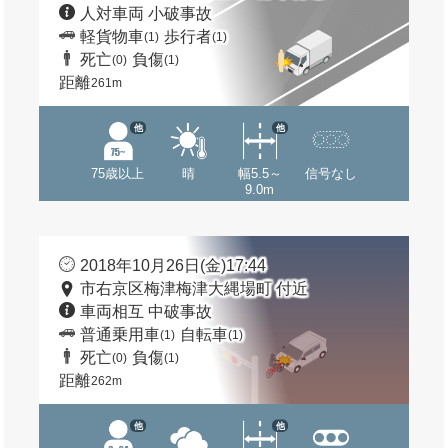
人対車両 小破事故
軽貨物車
歩行者
(1)
(1)
死亡
負傷
(0)
(1)
距離
261m
他
他
75歳以上
晴
幅5.5～
信号なし
9.0m
2018年10月26日(金)17:44
市右京区梅津梅津大縄場町 付近
車両相互 中破事故
普通乗用車
自転車
(1)
(1)
死亡
負傷
(0)
(1)
距離
262m
他
他