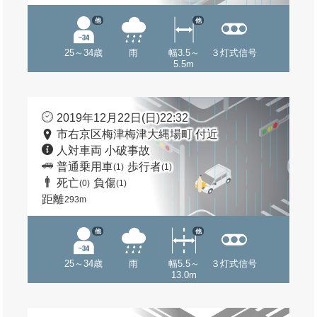
他
他
25～34歳
雨
幅3.5～
３灯式信号
5.5m
2019年12月22日(日)22:32
市右京区梅津梅津大縄場町 付近
人対車両 小破事故
普通乗用車
歩行者
(1)
(1)
死亡
負傷
(0)
(1)
距離
293m
他
他
25～34歳
雨
幅5.5～
３灯式信号
13.0m