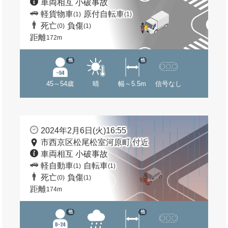
車両相互 小破事故
軽貨物車
原付自転車
(1)
(1)
死亡
負傷
(0)
(1)
距離
172m
他
他
45～54歳
晴
幅～5.5m
信号なし
2024年2月6日(火)16:55
市西京区松尾松室河原町 付近
車両相互 小破事故
軽自動車
自転車
(1)
(1)
死亡
負傷
(0)
(1)
距離
174m
他
他