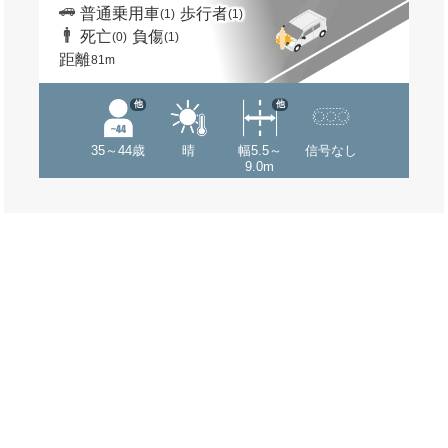
普通乗用車
歩行者
(1)
(1)
死亡
負傷
(0)
(1)
距離
81m
他
他
35～44歳
晴
幅5.5～
信号なし
9.0m