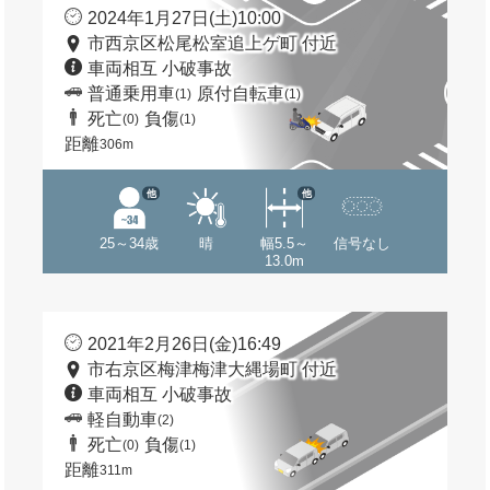
2024年1月27日(土)10:00
市西京区松尾松室追上ゲ町 付近
車両相互 小破事故
普通乗用車
原付自転車
(1)
(1)
死亡
負傷
(0)
(1)
距離
306m
他
他
25～34歳
晴
幅5.5～
信号なし
13.0m
2021年2月26日(金)16:49
市右京区梅津梅津大縄場町 付近
車両相互 小破事故
軽自動車
(2)
死亡
負傷
(0)
(1)
距離
311m