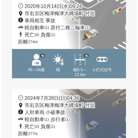
2020年10月14日(水)09:24
市右京区梅津梅津大縄場町 付近
車両相互 事故
軽自動車
原付二種二輪車
(1)
(1)
死亡
負傷
(0)
(1)
距離
274m
他
他
45～54歳
晴
幅5.5～
３灯式信号
13.0m
2024年7月28日(日)04:36
市右京区梅津梅津大縄場町 付近
人対車両 小破事故
軽自動車
歩行者
(1)
(1)
死亡
負傷
(0)
(1)
距離
277m