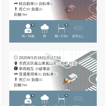
軽自動車
自転車
(1)
(1)
死亡
負傷
(0)
(1)
距離
78m
他
他
45～54歳
雨
幅～5.5m
信号なし
2020年5月18日(月)17:54
市西京区嵐山東嵐山宮ノ前町 付近
車両相互 小破事故
普通乗用車
自転車
(1)
(1)
死亡
負傷
(0)
(1)
距離
79m
他
他