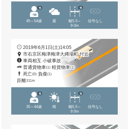
他
他
45～54歳
曇
幅5.5～
信号なし
9.0m
2019年6月1日(土)14:05
市右京区梅津梅津大縄場町 付近
車両相互 小破事故
普通貨物車
軽貨物車
(1)
(1)
死亡
負傷
(0)
(1)
距離
311m
他
他
35～44歳
晴
幅5.5～
信号なし
9.0m