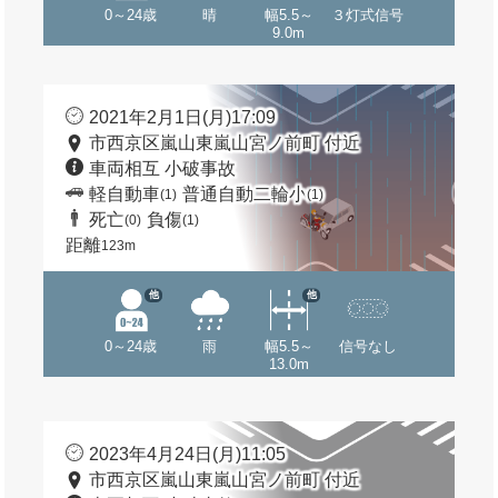
0～24歳
晴
幅5.5～
３灯式信号
9.0m
2021年2月1日(月)17:09
市西京区嵐山東嵐山宮ノ前町 付近
車両相互 小破事故
軽自動車
普通自動二輪小
(1)
(1)
死亡
負傷
(0)
(1)
距離
123m
他
他
0～24歳
雨
幅5.5～
信号なし
13.0m
2023年4月24日(月)11:05
市西京区嵐山東嵐山宮ノ前町 付近