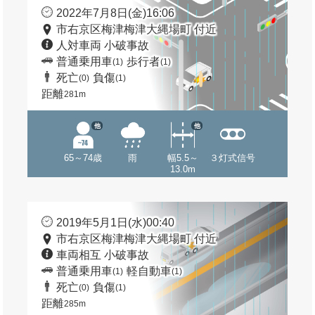
2022年7月8日(金)16:06
市右京区梅津梅津大縄場町 付近
人対車両 小破事故
普通乗用車
歩行者
(1)
(1)
死亡
負傷
(0)
(1)
距離
281m
他
他
65～74歳
雨
幅5.5～
３灯式信号
13.0m
2019年5月1日(水)00:40
市右京区梅津梅津大縄場町 付近
車両相互 小破事故
普通乗用車
軽自動車
(1)
(1)
死亡
負傷
(0)
(1)
距離
285m