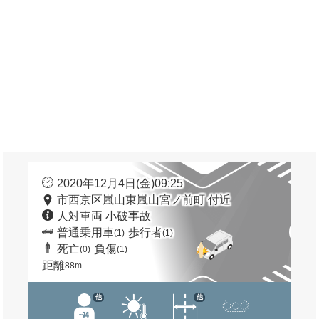
2020年12月4日(金)09:25
市西京区嵐山東嵐山宮ノ前町 付近
人対車両 小破事故
普通乗用車
歩行者
(1)
(1)
死亡
負傷
(0)
(1)
距離
88m
他
他