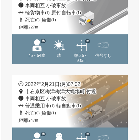
車両相互 小破事故
軽貨物車
原付自転車
(1)
(1)
死亡
負傷
(0)
(1)
距離
227m
他
他
45～54歳
晴
幅5.5～
信号なし
9.0m
2022年2月21日(月)07:02
市右京区梅津梅津大縄場町 付近
車両相互 小破事故
普通乗用車
軽自動車
(1)
(1)
死亡
負傷
(0)
(1)
距離
247m
他
他