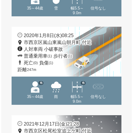
35～44歳
雪
幅5.5～
信号なし
9.0m
2020年1月8日(水)08:25
市西京区嵐山東嵐山朝月町 付近
人対車両 小破事故
普通乗用車
歩行者
(1)
(1)
死亡
負傷
(0)
(1)
距離
247m
他
他
35～44歳
雨
幅5.5～
信号なし
9.0m
2021年12月17日(金)21:28
市西京区松尾松室追上ゲ町 付近