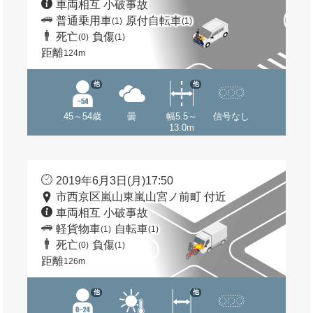
車両相互 小破事故
普通乗用車
原付自転車
(1)
(1)
死亡
負傷
(0)
(1)
距離
124m
他
他
45～54歳
曇
幅5.5～
信号なし
13.0m
2019年6月3日(月)17:50
市西京区嵐山東嵐山宮ノ前町 付近
車両相互 小破事故
軽貨物車
自転車
(1)
(1)
死亡
負傷
(0)
(1)
距離
126m
他
他