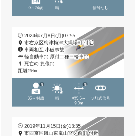
0～24歳
晴
信号なし
2024年7月8日(月)07:55
市右京区梅津梅津大縄場町 付近
車両相互 小破事故
軽自動車
原付二種二輪車
(1)
(1)
死亡
負傷
(0)
(1)
距離
254m
他
他
35～44歳
晴
幅5.5～
３灯式信号
9.0m
2019年11月15日(金)13:35
市西京区嵐山東嵐山宮ノ前町 付近