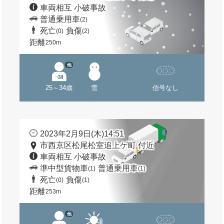
車両相互 小破事故
普通乗用車
(2)
死亡
負傷
(0)
(2)
距離
250m
他
25～34歳
雪
信号なし
2023年2月9日(木)14:51
市西京区松尾松室追上ゲ町 付近
車両相互 小破事故
準中型貨物車
普通乗用車
(1)
(1)
死亡
負傷
(0)
(1)
距離
253m
他