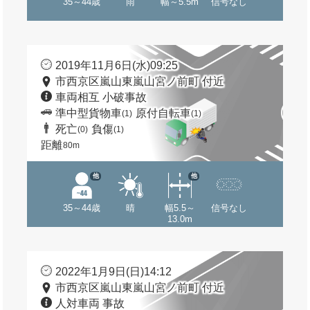
35～44歳
雨
幅～5.5m
信号なし
2019年11月6日(水)09:25
市西京区嵐山東嵐山宮ノ前町 付近
車両相互 小破事故
準中型貨物車
原付自転車
(1)
(1)
死亡
負傷
(0)
(1)
距離
80m
他
他
35～44歳
晴
幅5.5～
信号なし
13.0m
2022年1月9日(日)14:12
市西京区嵐山東嵐山宮ノ前町 付近
人対車両 事故