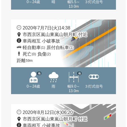
0～24歳
晴
幅5.5～
３灯式信号
13.0m
2020年7月7日(火)14:38
市西京区嵐山東嵐山朝月町 付近
車両相互 小破事故
軽自動車
原付自転車
(1)
(1)
死亡
負傷
(0)
(2)
距離
59m
他
他
0～24歳
雨
幅9.0～
３灯式信号
13.0m
2020年8月12日(水)06:20
市西京区嵐山東嵐山朝月町 付近
車両相互 小破事故