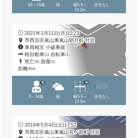
65～74歳
晴
幅5.5～
信号なし
13.0m
2021年1月11日(月)10:23
市西京区嵐山東嵐山朝月町 付近
車両相互 小破事故
軽自動車
自転車
(1)
(1)
死亡
負傷
(0)
(1)
距離
95m
他
他
0～24歳
曇
幅5.5～
信号なし
13.0m
2019年5月4日(土)17:52
市西京区嵐山東嵐山宮ノ前町 付近