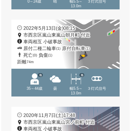
0～24歳
晴
幅5.5～
３灯式信号
13.0m
2022年5月13日(金)08:15
市西京区嵐山東嵐山朝月町 付近
車両相互 小破事故
原付二種二輪車
原付自転車
(1)
(1)
死亡
負傷
(0)
(1)
距離
74m
他
他
35～44歳
曇
幅5.5～
３灯式信号
13.0m
2020年11月7日(土)17:48
市西京区嵐山東嵐山宮ノ前町 付近
車両相互 小破事故