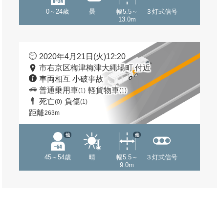
0～24歳
曇
幅5.5～
３灯式信号
13.0m
2020年4月21日(火)12:20
市右京区梅津梅津大縄場町 付近
車両相互 小破事故
普通乗用車
軽貨物車
(1)
(1)
死亡
負傷
(0)
(1)
距離
263m
他
他
45～54歳
晴
幅5.5～
３灯式信号
9.0m