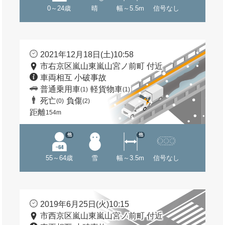
0～24歳
晴
幅～5.5m
信号なし
2021年12月18日(土)10:58
市右京区嵐山東嵐山宮ノ前町 付近
車両相互 小破事故
普通乗用車
軽貨物車
(1)
(1)
死亡
負傷
(0)
(2)
距離
154m
他
他
55～64歳
雪
幅～3.5m
信号なし
2019年6月25日(火)10:15
市西京区嵐山東嵐山宮ノ前町 付近