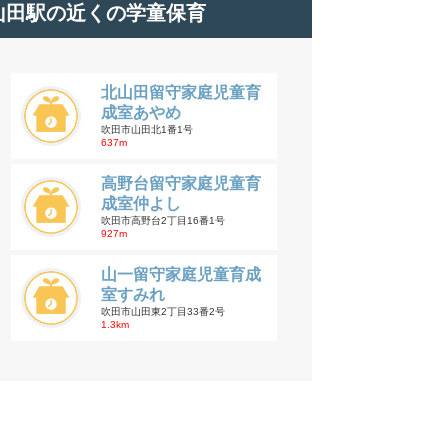
山田駅の近くの学童保育
北山田留守家庭児童育
成室あやめ
吹田市山田北1番1号
637m
高野台留守家庭児童育
成室仲よし
吹田市高野台2丁目16番1号
927m
山一留守家庭児童育成
室すみれ
吹田市山田東2丁目33番2号
1.3km