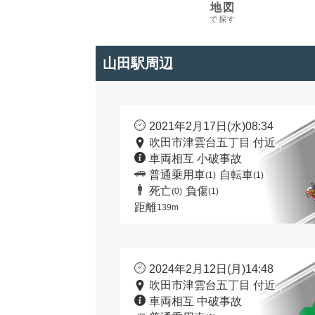
地図
で探す
山田駅周辺
2021年2月17日(水)08:34
吹田市津雲台五丁目 付近
車両相互 小破事故
普通乗用車
自転車
(1)
(1)
死亡
負傷
(0)
(1)
距離
139m
2024年2月12日(月)14:48
吹田市津雲台五丁目 付近
車両相互 中破事故