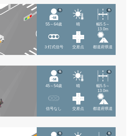
他
他
55～64歳
晴
幅5.5～
13.0m
３灯式信号
交差点
都道府県道
他
他
45～54歳
晴
幅5.5～
13.0m
信号なし
交差点
都道府県道
他
他