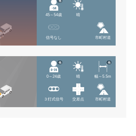
他
45～54歳
晴
信号なし
市町村道
他
他
0～24歳
晴
幅～5.5m
３灯式信号
交差点
市町村道