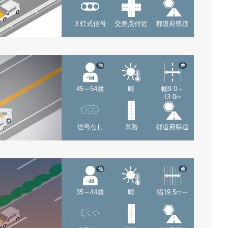
３灯式信号
交差点付近
都道府県道
他
他
45～54歳
晴
幅9.0～
13.0m
信号なし
単路
都道府県道
他
他
35～44歳
晴
幅19.5m～