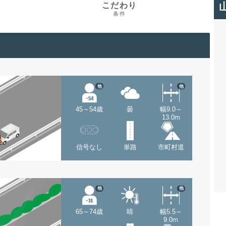
こだわり
条件
他
他
45～54歳
曇
幅9.0～
13.0m
信号なし
単路
市町村道
他
他
65～74歳
晴
幅5.5～
9.0m