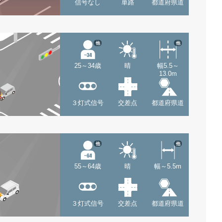
信号なし
単路
都道府県道
他
他
25～34歳
晴
幅5.5～
13.0m
３灯式信号
交差点
都道府県道
他
他
55～64歳
晴
幅～5.5m
３灯式信号
交差点
都道府県道