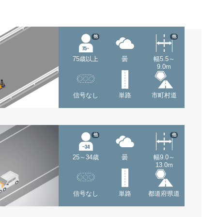
他
他
75歳以上
曇
幅5.5～
9.0m
信号なし
単路
市町村道
他
他
25～34歳
曇
幅9.0～
13.0m
信号なし
単路
都道府県道