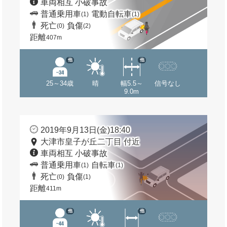
車両相互 小破事故
普通乗用車
電動自転車
(1)
(1)
死亡
負傷
(0)
(2)
距離
407m
他
他
25～34歳
晴
幅5.5～
信号なし
9.0m
2019年9月13日(金)18:40
大津市皇子が丘二丁目 付近
車両相互 小破事故
普通乗用車
自転車
(1)
(1)
死亡
負傷
(0)
(1)
距離
411m
他
他