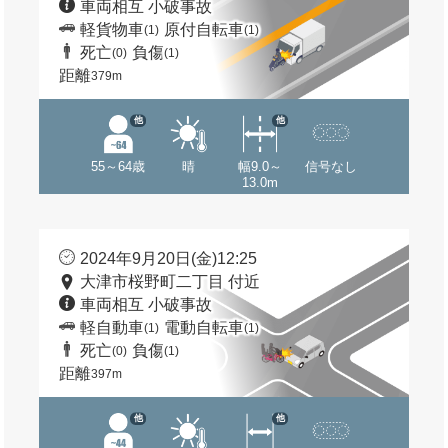
車両相互 小破事故
軽貨物車
原付自転車
(1)
(1)
死亡
負傷
(0)
(1)
距離
379m
他
他
55～64歳
晴
幅9.0～
信号なし
13.0m
2024年9月20日(金)12:25
大津市桜野町二丁目 付近
車両相互 小破事故
軽自動車
電動自転車
(1)
(1)
死亡
負傷
(0)
(1)
距離
397m
他
他