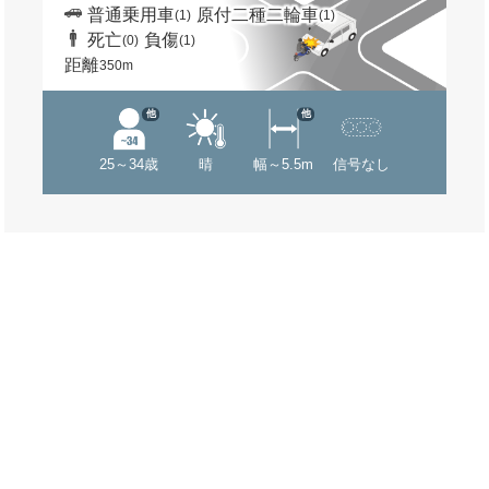
普通乗用車
原付二種二輪車
(1)
(1)
死亡
負傷
(0)
(1)
距離
350m
他
他
25～34歳
晴
幅～5.5m
信号なし