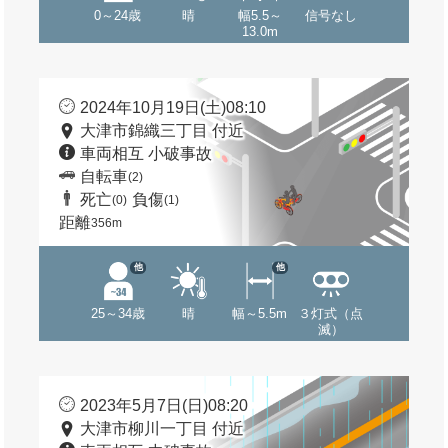
0～24歳
晴
幅5.5～
信号なし
13.0m
2024年10月19日(土)08:10
大津市錦織三丁目 付近
車両相互 小破事故
自転車
(2)
死亡
負傷
(0)
(1)
距離
356m
他
他
25～34歳
晴
幅～5.5m
３灯式（点
滅）
2023年5月7日(日)08:20
大津市柳川一丁目 付近