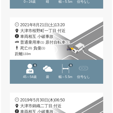
0～24歳
晴
幅～5.5m
信号なし
2021年8月21日(土)13:20
大津市桜野町一丁目 付近
車両相互 小破事故
普通乗用車
原付自転車
(1)
(1)
死亡
負傷
(0)
(1)
距離
133m
他
他
45～54歳
曇
幅～5.5m
信号なし
2019年5月30日(木)06:50
大津市錦織二丁目 付近
車両相互 小破事故