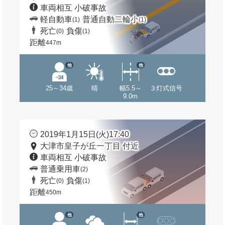
車両相互 小破事故
軽自動車
普通自動二輪小
(1)
(1)
死亡
負傷
(0)
(1)
距離
447m
他
他
25～34歳
晴
幅5.5～
３灯式信号
9.0m
2019年1月15日(火)17:40
大津市皇子が丘一丁目 付近
車両相互 小破事故
普通乗用車
(2)
死亡
負傷
(0)
(1)
距離
450m
他
他