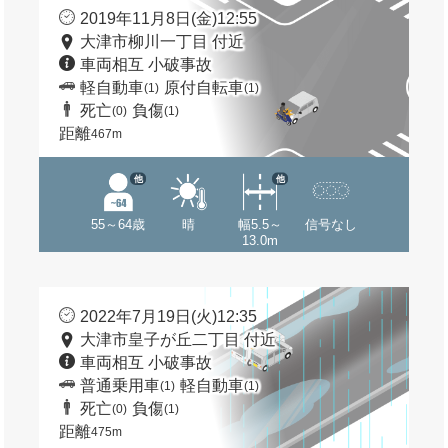
2019年11月8日(金)12:55
大津市柳川一丁目 付近
車両相互 小破事故
軽自動車
原付自転車
(1)
(1)
死亡
負傷
(0)
(1)
距離
467m
他
他
55～64歳
晴
幅5.5～
信号なし
13.0m
2022年7月19日(火)12:35
大津市皇子が丘二丁目 付近
車両相互 小破事故
普通乗用車
軽自動車
(1)
(1)
死亡
負傷
(0)
(1)
距離
475m