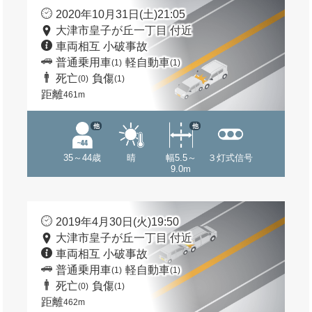
2020年10月31日(土)21:05
大津市皇子が丘一丁目 付近
車両相互 小破事故
普通乗用車
軽自動車
(1)
(1)
死亡
負傷
(0)
(1)
距離
461m
他
他
35～44歳
晴
幅5.5～
３灯式信号
9.0m
2019年4月30日(火)19:50
大津市皇子が丘一丁目 付近
車両相互 小破事故
普通乗用車
軽自動車
(1)
(1)
死亡
負傷
(0)
(1)
距離
462m