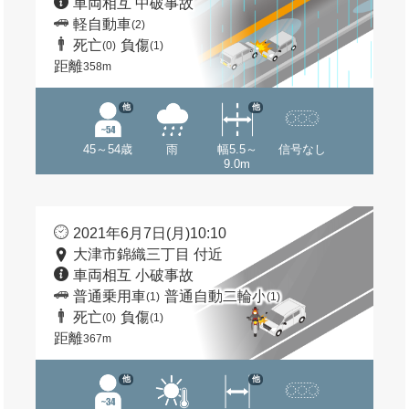
車両相互 中破事故
軽自動車
(2)
死亡
負傷
(0)
(1)
距離
358m
他
他
45～54歳
雨
幅5.5～
信号なし
9.0m
2021年6月7日(月)10:10
大津市錦織三丁目 付近
車両相互 小破事故
普通乗用車
普通自動二輪小
(1)
(1)
死亡
負傷
(0)
(1)
距離
367m
他
他