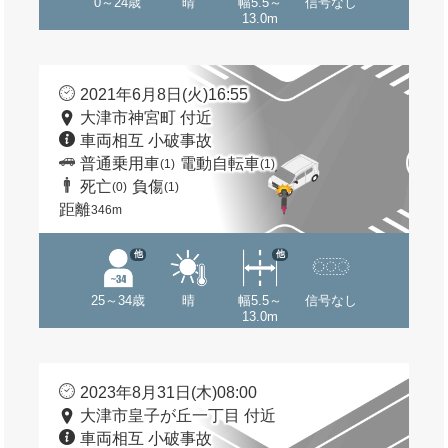
0～24歳
晴
幅5.5～
信号なし
13.0m
2021年6月8日(火)16:55
大津市神宮町 付近
車両相互 小破事故
普通乗用車
電動自転車
(1)
(1)
死亡
負傷
(0)
(1)
距離
346m
他
他
25～34歳
晴
幅5.5～
信号なし
13.0m
2023年8月31日(木)08:00
大津市皇子が丘一丁目 付近
車両相互 小破事故