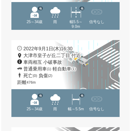
他
他
25～34歳
雨
幅5.5～
信号なし
9.0m
2022年9月1日(木)16:30
大津市皇子が丘二丁目 付近
車両相互 小破事故
普通乗用車
軽自動車
(1)
(1)
死亡
負傷
(0)
(2)
距離
476m
他
他
25～34歳
雨
幅～5.5m
信号なし