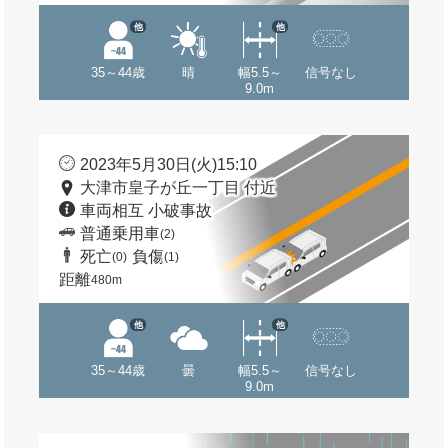
他
他
35～44歳
晴
幅5.5～
信号なし
9.0m
2023年5月30日(火)15:10
大津市皇子が丘一丁目 付近
車両相互 小破事故
普通乗用車
(2)
死亡
負傷
(0)
(1)
距離
480m
他
他
35～44歳
曇
幅5.5～
信号なし
9.0m