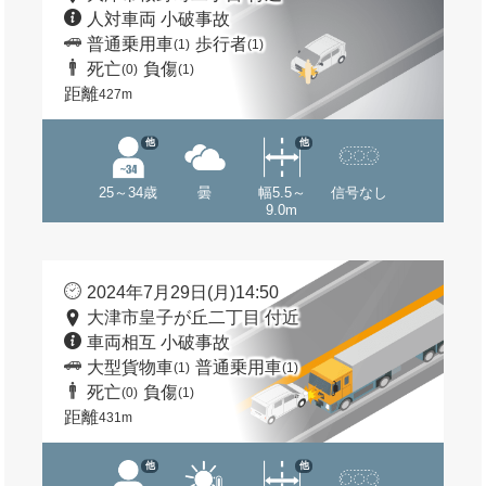
人対車両 小破事故
普通乗用車
歩行者
(1)
(1)
死亡
負傷
(0)
(1)
距離
427m
他
他
25～34歳
曇
幅5.5～
信号なし
9.0m
2024年7月29日(月)14:50
大津市皇子が丘二丁目 付近
車両相互 小破事故
大型貨物車
普通乗用車
(1)
(1)
死亡
負傷
(0)
(1)
距離
431m
他
他