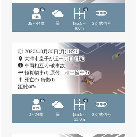
他
他
35～44歳
曇
幅5.5～
３灯式信号
9.0m
2020年3月30日(月)18:40
大津市皇子が丘一丁目 付近
車両相互 小破事故
軽貨物車
原付二種二輪車
(1)
(1)
死亡
負傷
(0)
(1)
距離
467m
他
他
0～24歳
曇
幅5.5～
３灯式信号
13.0m