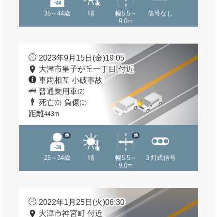
35～44歳
晴
幅5.5～
信号なし
9.0m
2023年9月15日(金)19:05
大津市皇子が丘一丁目 付近
車両相互 小破事故
普通乗用車
(2)
死亡
負傷
(0)
(1)
距離
443m
他
他
25～34歳
晴
幅5.5～
３灯式信号
9.0m
2022年1月25日(火)06:30
大津市神宮町 付近