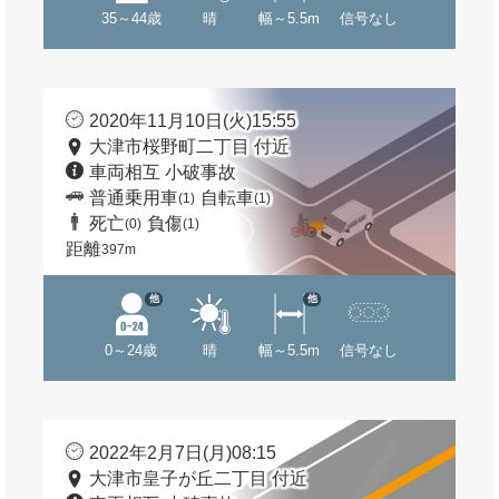
35～44歳
晴
幅～5.5m
信号なし
2020年11月10日(火)15:55
大津市桜野町二丁目 付近
車両相互 小破事故
普通乗用車
自転車
(1)
(1)
死亡
負傷
(0)
(1)
距離
397m
他
他
0～24歳
晴
幅～5.5m
信号なし
2022年2月7日(月)08:15
大津市皇子が丘二丁目 付近