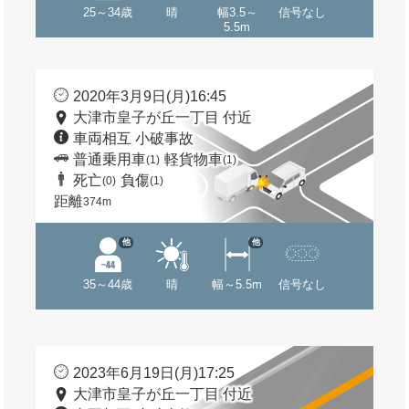
25～34歳
晴
幅3.5～
信号なし
5.5m
2020年3月9日(月)16:45
大津市皇子が丘一丁目 付近
車両相互 小破事故
普通乗用車
軽貨物車
(1)
(1)
死亡
負傷
(0)
(1)
距離
374m
他
他
35～44歳
晴
幅～5.5m
信号なし
2023年6月19日(月)17:25
大津市皇子が丘一丁目 付近