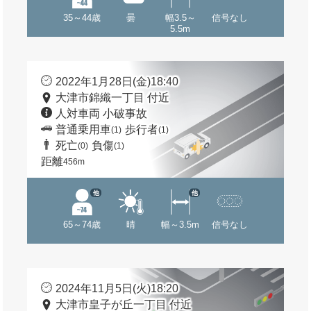
35～44歳
曇
幅3.5～
信号なし
5.5m
2022年1月28日(金)18:40
大津市錦織一丁目 付近
人対車両 小破事故
普通乗用車
歩行者
(1)
(1)
死亡
負傷
(0)
(1)
距離
456m
他
他
65～74歳
晴
幅～3.5m
信号なし
2024年11月5日(火)18:20
大津市皇子が丘一丁目 付近