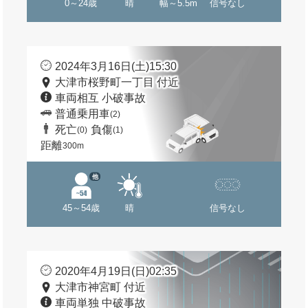
0～24歳
晴
幅～5.5m
信号なし
2024年3月16日(土)15:30
大津市桜野町一丁目 付近
車両相互 小破事故
普通乗用車
(2)
死亡
負傷
(0)
(1)
距離
300m
他
45～54歳
晴
信号なし
2020年4月19日(日)02:35
大津市神宮町 付近
車両単独 中破事故