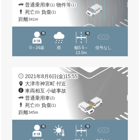
普通乗用車
物件等
(1)
(1)
死亡
負傷
(0)
(1)
距離
341m
他
他
0～24歳
雨
幅5.5～
信号なし
13.0m
2021年8月6日(金)15:55
大津市神宮町 付近
車両相互 小破事故
普通乗用車
(2)
死亡
負傷
(0)
(1)
距離
345m
他
他