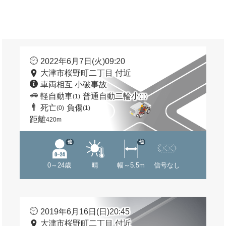
2022年6月7日(火)09:20
大津市桜野町二丁目 付近
車両相互 小破事故
軽自動車
普通自動二輪小
(1)
(1)
死亡
負傷
(0)
(1)
距離
420m
他
他
0～24歳
晴
幅～5.5m
信号なし
2019年6月16日(日)20:45
大津市桜野町二丁目 付近