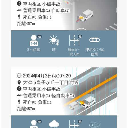
車両相互 小破事故
普通乗用車
自転車
(1)
(1)
死亡
負傷
(0)
(1)
距離
457m
他
他
0～24歳
晴
幅5.5～
押ボタン式
13.0m
信号
2024年4月3日(水)07:20
大津市皇子が丘一丁目 付近
車両相互 小破事故
普通乗用車
軽自動車
(1)
(1)
死亡
負傷
(0)
(1)
距離
457m
他
他