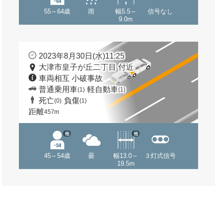
55～64歳
雨
幅5.5～
信号なし
9.0m
2023年8月30日(水)11:25
大津市皇子が丘二丁目 付近
車両相互 小破事故
普通乗用車
軽自動車
(1)
(1)
死亡
負傷
(0)
(1)
距離
457m
他
他
45～54歳
曇
幅13.0～
３灯式信号
19.5m