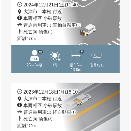
2024年12月21日(土)11:40
大津市二本松 付近
車両相互 小破事故
普通乗用車
電動自転車
(1)
(1)
死亡
負傷
(0)
(1)
距離
478m
他
他
25～34歳
晴
幅5.5～
信号なし
13.0m
2023年12月18日(月)18:10
大津市二本松 付近
車両相互 小破事故
普通乗用車
軽自動車
(1)
(1)
死亡
負傷
(0)
(3)
距離
479m