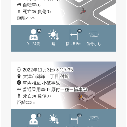
自転車
(1)
死亡
負傷
(0)
(1)
距離
215m
他
他
0～24歳
晴
幅～5.5m
信号なし
2022年11月3日(木)17:35
大津市錦織二丁目 付近
車両相互 小破事故
普通乗用車
原付二種二輪車
(1)
(1)
死亡
負傷
(0)
(1)
距離
225m
他
他