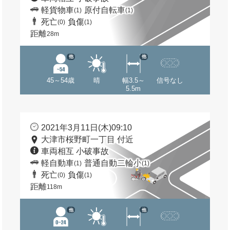
軽貨物車
原付自転車
(1)
(1)
死亡
負傷
(0)
(1)
距離
28m
他
他
45～54歳
晴
幅3.5～
信号なし
5.5m
2021年3月11日(木)09:10
大津市桜野町一丁目 付近
車両相互 小破事故
軽自動車
普通自動二輪小
(1)
(1)
死亡
負傷
(0)
(1)
距離
118m
他
他