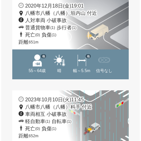
2020年12月18日(金)19:01
八幡市八幡（八幡）垣内山 付近
人対車両 小破事故
普通貨物車
歩行者
(1)
(1)
死亡
負傷
(0)
(1)
距離
651m
他
他
55～64歳
晴
幅～5.5m
信号なし
2023年10月10日(火)11:45
八幡市八幡（八幡）科手 付近
車両相互 小破事故
軽自動車
自転車
(1)
(1)
死亡
負傷
(0)
(1)
距離
652m