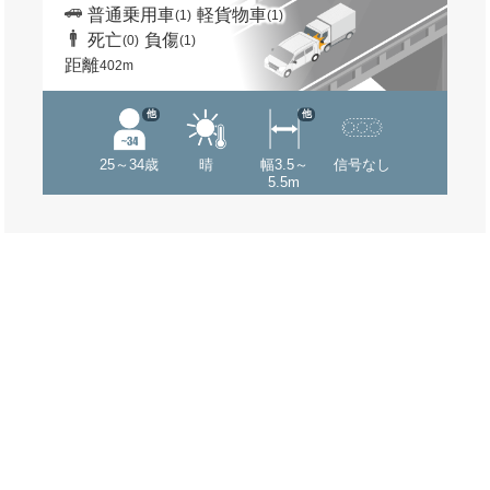
普通乗用車
軽貨物車
(1)
(1)
死亡
負傷
(0)
(1)
距離
402m
他
他
25～34歳
晴
幅3.5～
信号なし
5.5m