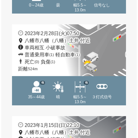
0～24歳
曇
幅5.5～
信号なし
13.0m
2023年2月28日(火)07:50
八幡市八幡（八幡）土井 付近
車両相互 小破事故
普通乗用車
軽自動車
(1)
(1)
死亡
負傷
(0)
(1)
距離
524m
他
他
35～44歳
晴
幅5.5～
３灯式信号
13.0m
2023年1月15日(日)22:10
八幡市八幡（八幡）土井 付近