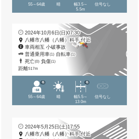
55～64歳
晴
幅3.5～
信号なし
5.5m
2024年10月6日(日)07:30
八幡市八幡（八幡）科手 付近
車両相互 小破事故
普通乗用車
自転車
(1)
(1)
死亡
負傷
(0)
(1)
距離
517m
他
他
55～64歳
晴
幅5.5～
信号なし
13.0m
2024年5月25日(土)17:55
八幡市八幡（八幡）科手 付近