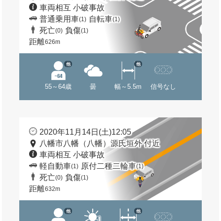
車両相互 小破事故
普通乗用車
自転車
(1)
(1)
死亡
負傷
(0)
(1)
距離
626m
他
他
55～64歳
曇
幅～5.5m
信号なし
2020年11月14日(土)12:05
八幡市八幡（八幡）源氏垣外 付近
車両相互 小破事故
軽自動車
原付二種二輪車
(1)
(1)
死亡
負傷
(0)
(1)
距離
632m
他
他