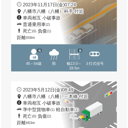
2023年11月17日(金)07:24
八幡市八幡（八幡）科手 付近
車両相互 小破事故
普通乗用車
(2)
死亡
負傷
(0)
(1)
距離
658m
他
他
45～54歳
雨
幅13.0～
３灯式信号
19.5m
2023年5月12日(金)08:49
八幡市八幡（八幡）三本橋 付近
車両相互 小破事故
準中型貨物車
軽自動車
(1)
(1)
死亡
負傷
(0)
(2)
距離
663m