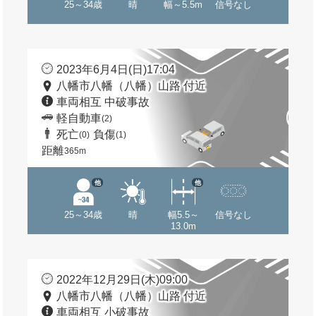
25～34歳
晴
幅～5.5m
信号なし
2023年6月4日(日)17:04
八幡市八幡（八幡）山路 付近
車両相互 中破事故
軽自動車
(2)
死亡
負傷
(0)
(1)
距離
365m
他
他
25～34歳
晴
幅5.5～
信号なし
13.0m
2022年12月29日(木)09:00
八幡市八幡（八幡）山路 付近
車両相互 小破事故