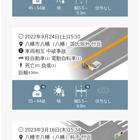
45～54歳
晴
幅5.5～
信号なし
9.0m
2022年9月24日(土)15:10
八幡市八幡（八幡）源氏垣外 付近
車両相互 中破事故
軽自動車
電動自転車
(1)
(1)
死亡
負傷
(0)
(1)
距離
636m
他
他
55～64歳
晴
幅5.5～
信号なし
9.0m
2023年3月16日(木)15:34
八幡市八幡（八幡）科手 付近