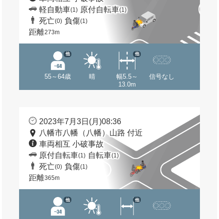
軽自動車
原付自転車
(1)
(1)
死亡
負傷
(0)
(1)
距離
273m
他
他
55～64歳
晴
幅5.5～
信号なし
13.0m
2023年7月3日(月)08:36
八幡市八幡（八幡）山路 付近
車両相互 小破事故
原付自転車
自転車
(1)
(1)
死亡
負傷
(0)
(1)
距離
365m
他
他