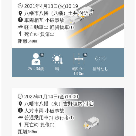
2021年4月13日(火)10:19
八幡市八幡（八幡）土井 付近
車両相互 小破事故
軽自動車
軽貨物車
(1)
(1)
死亡
負傷
(0)
(1)
距離
648m
他
他
25～34歳
晴
幅9.0～
信号なし
13.0m
2022年1月14日(金)19:00
八幡市八幡（東）吉野垣内 付近
人対車両 小破事故
普通乗用車
歩行者
(1)
(1)
死亡
負傷
(0)
(1)
距離
649m