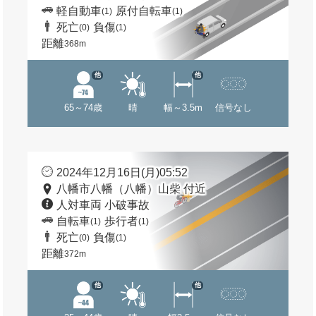
軽自動車
原付自転車
(1)
(1)
死亡
負傷
(0)
(1)
距離
368m
他
他
65～74歳
晴
幅～3.5m
信号なし
2024年12月16日(月)05:52
八幡市八幡（八幡）山柴 付近
人対車両 小破事故
自転車
歩行者
(1)
(1)
死亡
負傷
(0)
(1)
距離
372m
他
他