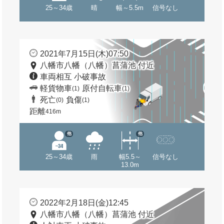
25～34歳
晴
幅～5.5m
信号なし
2021年7月15日(木)07:50
八幡市八幡（八幡）菖蒲池 付近
車両相互 小破事故
軽貨物車
原付自転車
(1)
(1)
死亡
負傷
(0)
(1)
距離
416m
他
他
25～34歳
雨
幅5.5～
信号なし
13.0m
2022年2月18日(金)12:45
八幡市八幡（八幡）菖蒲池 付近