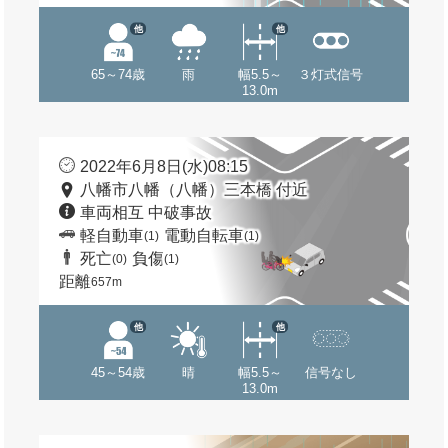
他
他
65～74歳
雨
幅5.5～
３灯式信号
13.0m
2022年6月8日(水)08:15
八幡市八幡（八幡）三本橋 付近
車両相互 中破事故
軽自動車
電動自転車
(1)
(1)
死亡
負傷
(0)
(1)
距離
657m
他
他
45～54歳
晴
幅5.5～
信号なし
13.0m