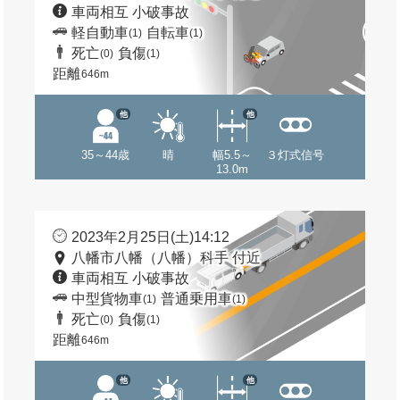
車両相互 小破事故
軽自動車
自転車
(1)
(1)
死亡
負傷
(0)
(1)
距離
646m
他
他
35～44歳
晴
幅5.5～
３灯式信号
13.0m
2023年2月25日(土)14:12
八幡市八幡（八幡）科手 付近
車両相互 小破事故
中型貨物車
普通乗用車
(1)
(1)
死亡
負傷
(0)
(1)
距離
646m
他
他