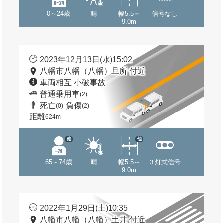
0～24歳
晴
幅5.5～
信号なし
9.0m
2023年12月13日(水)15:02
八幡市八幡（八幡）旦所 付近
車両相互 小破事故
普通乗用車
(2)
死亡
負傷
(0)
(2)
距離
624m
他
他
65～74歳
晴
幅5.5～
３灯式信号
9.0m
2022年1月29日(土)10:35
八幡市八幡（八幡）土井 付近