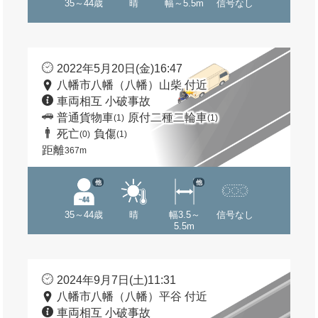
35～44歳
晴
幅～5.5m
信号なし
2022年5月20日(金)16:47
八幡市八幡（八幡）山柴 付近
車両相互 小破事故
普通貨物車
原付二種二輪車
(1)
(1)
死亡
負傷
(0)
(1)
距離
367m
他
他
35～44歳
晴
幅3.5～
信号なし
5.5m
2024年9月7日(土)11:31
八幡市八幡（八幡）平谷 付近
車両相互 小破事故