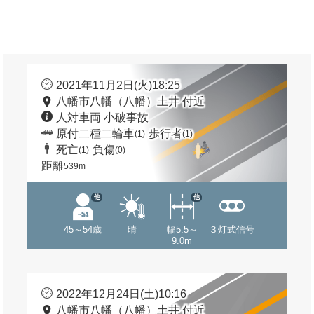
2021年11月2日(火)18:25
八幡市八幡（八幡）土井 付近
人対車両 小破事故
原付二種二輪車
歩行者
(1)
(1)
死亡
負傷
(1)
(0)
距離
539m
他
他
45～54歳
晴
幅5.5～
３灯式信号
9.0m
2022年12月24日(土)10:16
八幡市八幡（八幡）土井 付近