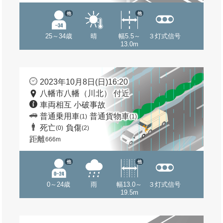
他
他
25～34歳
晴
幅5.5～
３灯式信号
13.0m
2023年10月8日(日)16:20
八幡市八幡（川北） 付近
車両相互 小破事故
普通乗用車
普通貨物車
(1)
(1)
死亡
負傷
(0)
(2)
距離
666m
他
他
0～24歳
雨
幅13.0～
３灯式信号
19.5m