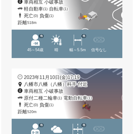
車両相互 小破事故
軽自動車
自転車
(1)
(1)
死亡
負傷
(0)
(1)
距離
518m
他
他
45～54歳
晴
幅～5.5m
信号なし
2023年11月10日(金)17:19
八幡市八幡（八幡）科手 付近
車両相互 小破事故
原付二種二輪車
電動自転車
(1)
(1)
死亡
負傷
(0)
(1)
距離
520m
他
他