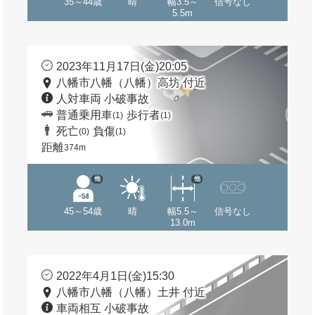
35～44歳
晴
幅3.5～
信号なし
5.5m
2023年11月17日(金)20:05
八幡市八幡（八幡）高坊 付近
人対車両 小破事故
普通乗用車
歩行者
(1)
(1)
死亡
負傷
(0)
(1)
距離
374m
他
他
45～54歳
晴
幅5.5～
信号なし
13.0m
2022年4月1日(金)15:30
八幡市八幡（八幡）土井 付近
車両相互 小破事故