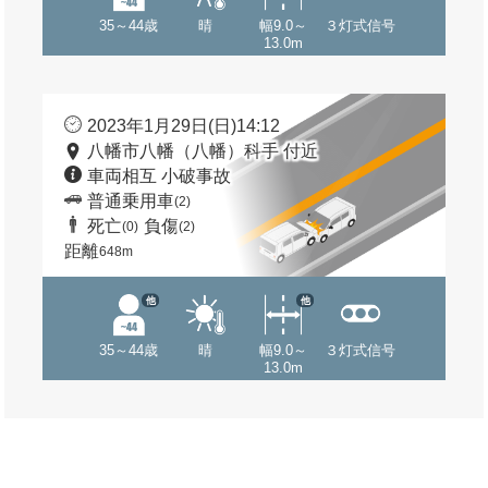
35～44歳
晴
幅9.0～
３灯式信号
13.0m
2023年1月29日(日)14:12
八幡市八幡（八幡）科手 付近
車両相互 小破事故
普通乗用車
(2)
死亡
負傷
(0)
(2)
距離
648m
他
他
35～44歳
晴
幅9.0～
３灯式信号
13.0m