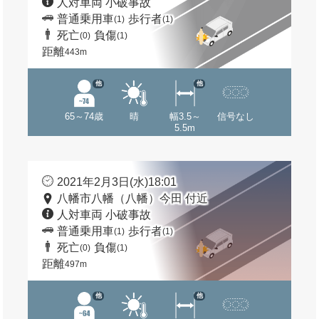
人対車両 小破事故
普通乗用車
歩行者
(1)
(1)
死亡
負傷
(0)
(1)
距離
443m
他
他
65～74歳
晴
幅3.5～
信号なし
5.5m
2021年2月3日(水)18:01
八幡市八幡（八幡）今田 付近
人対車両 小破事故
普通乗用車
歩行者
(1)
(1)
死亡
負傷
(0)
(1)
距離
497m
他
他