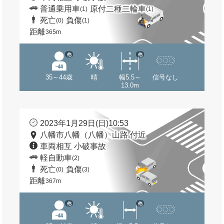
普通乗用車
原付二種二輪車
(1)
(1)
死亡
負傷
(0)
(1)
距離
365m
他
他
35～44歳
晴
幅5.5～
信号なし
13.0m
2023年1月29日(日)10:53
八幡市八幡（八幡）山路 付近
車両相互 小破事故
軽自動車
(2)
死亡
負傷
(0)
(3)
距離
367m
他
他