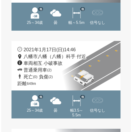
他
他
25～34歳
曇
幅～5.5m
信号なし
2021年1月17日(日)14:46
八幡市八幡（八幡）科手 付近
車両相互 小破事故
普通乗用車
(2)
死亡
負傷
(0)
(2)
距離
649m
他
他
25～34歳
曇
幅3.5～
信号なし
5.5m