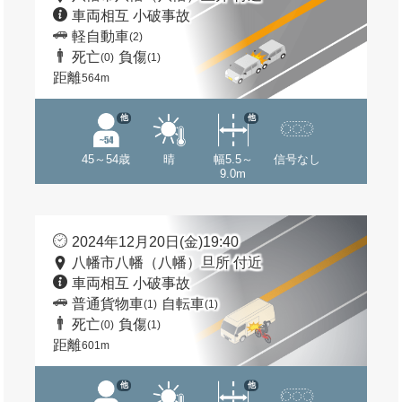
車両相互 小破事故
軽自動車
(2)
死亡
負傷
(0)
(1)
距離
564m
他
他
45～54歳
晴
幅5.5～
信号なし
9.0m
2024年12月20日(金)19:40
八幡市八幡（八幡）旦所 付近
車両相互 小破事故
普通貨物車
自転車
(1)
(1)
死亡
負傷
(0)
(1)
距離
601m
他
他