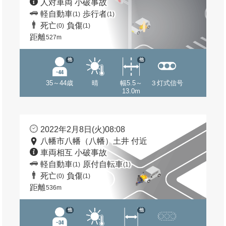
人対車両 小破事故
軽自動車
歩行者
(1)
(1)
死亡
負傷
(0)
(1)
距離
527m
他
他
35～44歳
晴
幅5.5～
３灯式信号
13.0m
2022年2月8日(火)08:08
八幡市八幡（八幡）土井 付近
車両相互 小破事故
軽自動車
原付自転車
(1)
(1)
死亡
負傷
(0)
(1)
距離
536m
他
他