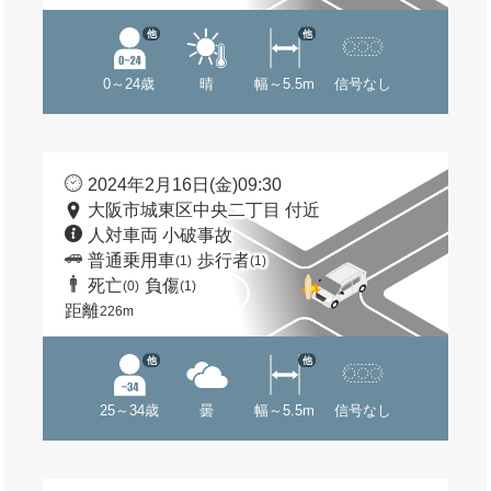
他
他
0～24歳
晴
幅～5.5m
信号なし
2024年2月16日(金)09:30
大阪市城東区中央二丁目 付近
人対車両 小破事故
普通乗用車
歩行者
(1)
(1)
死亡
負傷
(0)
(1)
距離
226m
他
他
25～34歳
曇
幅～5.5m
信号なし