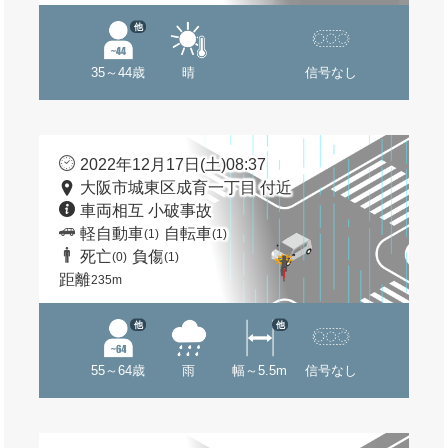
他
35～44歳
晴
信号なし
2022年12月17日(土)08:37
大阪市城東区成育一丁目 付近
車両相互 小破事故
軽自動車
自転車
(1)
(1)
死亡
負傷
(0)
(1)
距離
235m
他
他
55～64歳
雨
幅～5.5m
信号なし