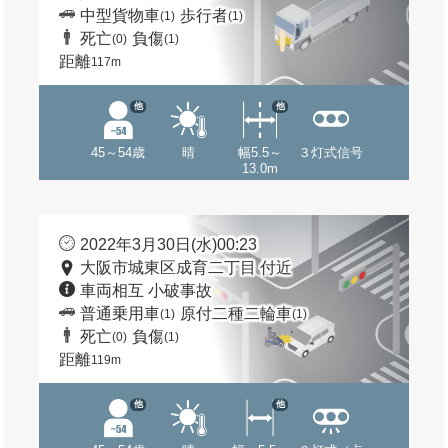
中型貨物車
歩行者
(1)
(1)
死亡
負傷
(0)
(1)
距離
117m
他
他
45～54歳
晴
幅5.5～
３灯式信号
13.0m
2022年3月30日(水)00:23
大阪市城東区成育二丁目 付近
車両相互 小破事故
普通乗用車
原付二種二輪車
(1)
(1)
死亡
負傷
(0)
(1)
距離
119m
他
他