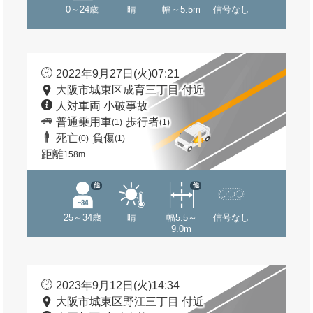
0～24歳
晴
幅～5.5m
信号なし
2022年9月27日(火)07:21
大阪市城東区成育三丁目 付近
人対車両 小破事故
普通乗用車
歩行者
(1)
(1)
死亡
負傷
(0)
(1)
距離
158m
他
他
25～34歳
晴
幅5.5～
信号なし
9.0m
2023年9月12日(火)14:34
大阪市城東区野江三丁目 付近