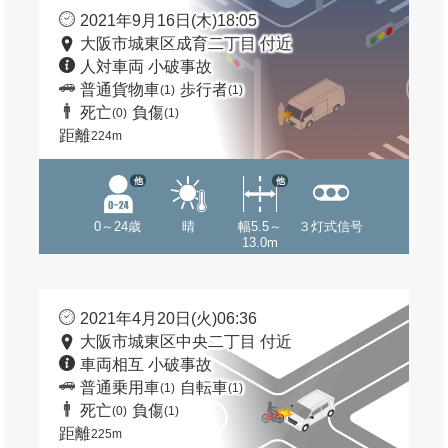
2021年9月16日(木)18:05
大阪市城東区成育二丁目 付近
人対車両 小破事故
普通貨物車
歩行者
(1)
(1)
死亡
負傷
(0)
(1)
距離
224m
他
他
0～24歳
晴
幅5.5～
３灯式信号
13.0m
2021年4月20日(火)06:36
大阪市城東区中央二丁目 付近
車両相互 小破事故
普通乗用車
自転車
(1)
(1)
死亡
負傷
(0)
(1)
距離
225m