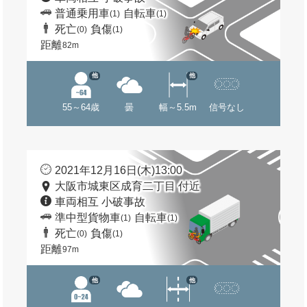
普通乗用車
自転車
(1)
(1)
死亡
負傷
(0)
(1)
距離
82m
他
他
55～64歳
曇
幅～5.5m
信号なし
2021年12月16日(木)13:00
大阪市城東区成育二丁目 付近
車両相互 小破事故
準中型貨物車
自転車
(1)
(1)
死亡
負傷
(0)
(1)
距離
97m
他
他