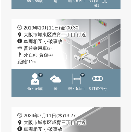
45～54歳
晴
幅～5.5m
３灯式（点
滅）
2019年10月11日(金)00:30
大阪市城東区成育二丁目 付近
車両相互 小破事故
普通乗用車
(2)
死亡
負傷
(0)
(4)
距離
119m
他
他
45～54歳
曇
幅～5.5m
３灯式信号
2024年7月11日(木)13:27
大阪市城東区成育三丁目 付近
車両相互 小破事故