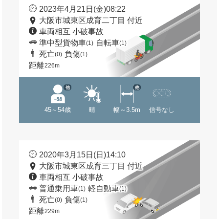
2023年4月21日(金)08:22
大阪市城東区成育二丁目 付近
車両相互 小破事故
準中型貨物車
自転車
(1)
(1)
死亡
負傷
(0)
(1)
距離
226m
他
他
45～54歳
晴
幅～3.5m
信号なし
2020年3月15日(日)14:10
大阪市城東区成育三丁目 付近
車両相互 小破事故
普通乗用車
軽自動車
(1)
(1)
死亡
負傷
(0)
(1)
距離
229m