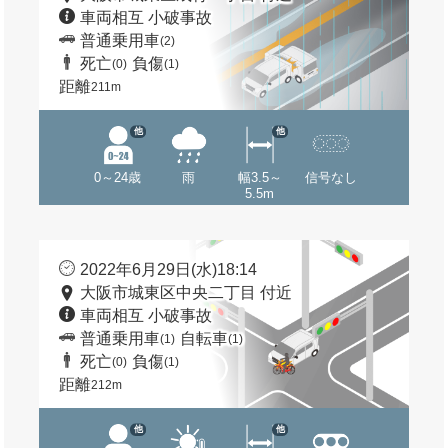
車両相互 小破事故
普通乗用車
(2)
死亡
負傷
(0)
(1)
距離
211m
他
他
0～24歳
雨
幅3.5～
信号なし
5.5m
2022年6月29日(水)18:14
大阪市城東区中央二丁目 付近
車両相互 小破事故
普通乗用車
自転車
(1)
(1)
死亡
負傷
(0)
(1)
距離
212m
他
他