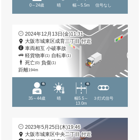
0～24歳
晴
幅～5.5m
信号なし
2024年12月13日(金)11:31
大阪市城東区成育三丁目 付近
車両相互 小破事故
軽貨物車
自転車
(1)
(1)
死亡
負傷
(0)
(1)
距離
194m
他
他
35～44歳
晴
幅5.5～
３灯式信号
13.0m
2023年5月25日(木)19:46
大阪市城東区中央二丁目 付近