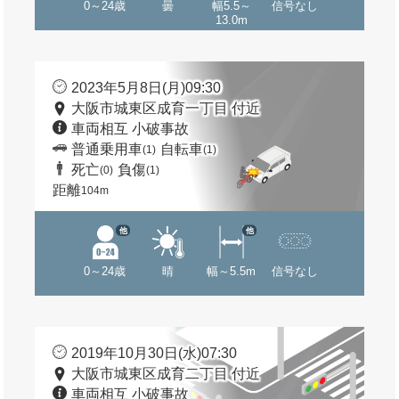
0～24歳
曇
幅5.5～
信号なし
13.0m
2023年5月8日(月)09:30
大阪市城東区成育一丁目 付近
車両相互 小破事故
普通乗用車
自転車
(1)
(1)
死亡
負傷
(0)
(1)
距離
104m
他
他
0～24歳
晴
幅～5.5m
信号なし
2019年10月30日(水)07:30
大阪市城東区成育二丁目 付近
車両相互 小破事故