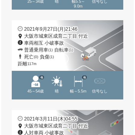
25～34歳
晴
幅5.5～
信号なし
9.0m
2021年9月27日(月)21:46
大阪市城東区成育二丁目 付近
車両相互 小破事故
普通乗用車
自転車
(1)
(1)
死亡
負傷
(0)
(1)
距離
117m
他
他
45～54歳
晴
幅～5.5m
信号なし
2021年3月11日(木)04:55
大阪市城東区成育二丁目 付近
人対車両 小破事故