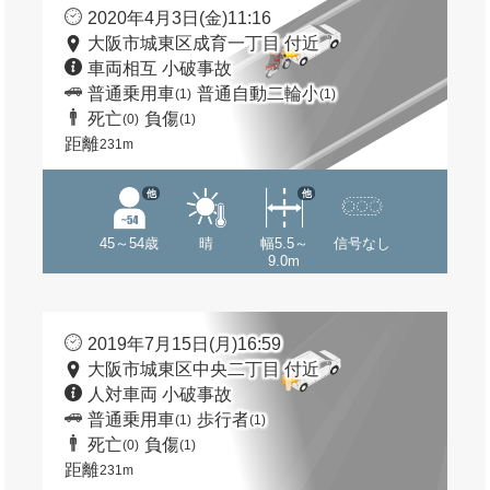
2020年4月3日(金)11:16
大阪市城東区成育一丁目 付近
車両相互 小破事故
普通乗用車
普通自動二輪小
(1)
(1)
死亡
負傷
(0)
(1)
距離
231m
他
他
45～54歳
晴
幅5.5～
信号なし
9.0m
2019年7月15日(月)16:59
大阪市城東区中央二丁目 付近
人対車両 小破事故
普通乗用車
歩行者
(1)
(1)
死亡
負傷
(0)
(1)
距離
231m