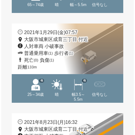
65～74歳
晴
幅～5.5m
信号なし
2021年1月29日(金)07:57
大阪市城東区成育三丁目 付近
人対車両 小破事故
普通乗用車
歩行者
(1)
(1)
死亡
負傷
(0)
(1)
距離
133m
他
他
25～34歳
晴
幅3.5～
信号なし
5.5m
2021年8月23日(月)16:32
大阪市城東区成育二丁目 付近