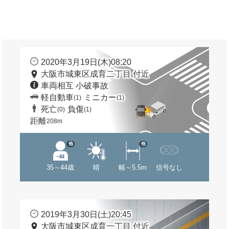
2020年3月19日(木)08:20
大阪市城東区成育二丁目 付近
車両相互 小破事故
軽自動車
ミニカー
(1)
(1)
死亡
負傷
(0)
(1)
距離
208m
他
他
35～44歳
晴
幅～5.5m
信号なし
2019年3月30日(土)20:45
大阪市城東区成育一丁目 付近