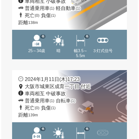
車両相互 小破事故
普通乗用車
軽自動車
(1)
(1)
死亡
負傷
(0)
(1)
距離
138m
他
他
25～34歳
晴
幅3.5～
３灯式信号
5.5m
2024年1月11日(木)17:23
大阪市城東区成育一丁目 付近
車両相互 中破事故
普通乗用車
自転車
(1)
(1)
死亡
負傷
(0)
(1)
距離
139m
他
他