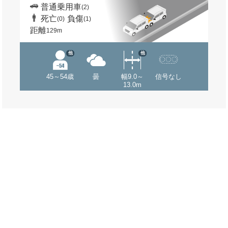
普通乗用車
(2)
死亡
負傷
(0)
(1)
距離
129m
他
他
45～54歳
曇
幅9.0～
信号なし
13.0m