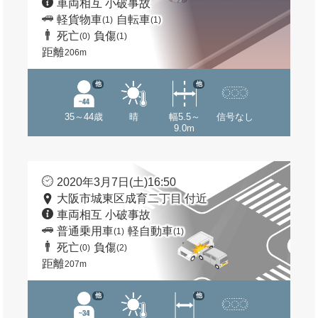
車両相互 小破事故
軽貨物車
自転車
(1)
(1)
死亡
負傷
(0)
(1)
距離
206m
他
他
35～44歳
晴
幅5.5～
信号なし
9.0m
2020年3月7日(土)16:50
大阪市城東区成育二丁目 付近
車両相互 小破事故
普通乗用車
軽自動車
(1)
(1)
死亡
負傷
(0)
(2)
距離
207m
他
他