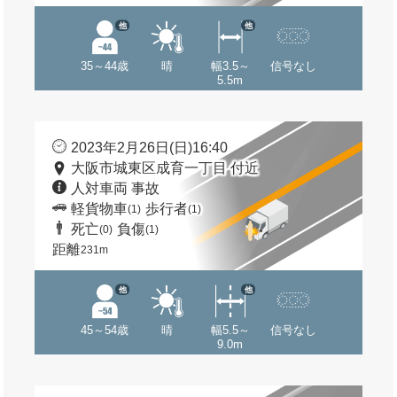
他
他
35～44歳
晴
幅3.5～
信号なし
5.5m
2023年2月26日(日)16:40
大阪市城東区成育一丁目 付近
人対車両 事故
軽貨物車
歩行者
(1)
(1)
死亡
負傷
(0)
(1)
距離
231m
他
他
45～54歳
晴
幅5.5～
信号なし
9.0m