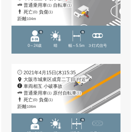
普通乗用車
自転車
(1)
(1)
死亡
負傷
(0)
(1)
距離
104m
他
他
0～24歳
晴
幅～5.5m
３灯式信号
2021年4月15日(木)15:35
大阪市城東区成育二丁目 付近
車両相互 小破事故
普通乗用車
原付自転車
(1)
(1)
死亡
負傷
(0)
(1)
距離
106m
他
他