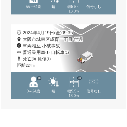
55～64歳
晴
幅5.5～
信号なし
13.0m
2024年4月19日(金)09:35
大阪市城東区成育一丁目 付近
車両相互 小破事故
普通乗用車
自転車
(1)
(1)
死亡
負傷
(0)
(1)
距離
224m
他
他
0～24歳
晴
幅5.5～
信号なし
13.0m