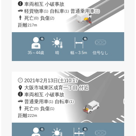
車両相互 小破事故
軽貨物車
自転車
普通乗用車
(1)
(1)
(1)
死亡
負傷
(0)
(2)
距離
217m
他
他
35～44歳
晴
幅～3.5m
信号なし
2021年2月13日(土)10:17
大阪市城東区成育一丁目 付近
車両相互 小破事故
普通乗用車
自転車
(1)
(1)
死亡
負傷
(0)
(1)
距離
222m
他
他