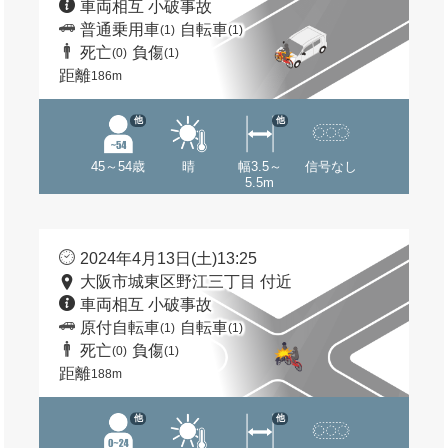
車両相互 小破事故
普通乗用車
自転車
(1)
(1)
死亡
負傷
(0)
(1)
距離
186m
他
他
45～54歳
晴
幅3.5～
信号なし
5.5m
2024年4月13日(土)13:25
大阪市城東区野江三丁目 付近
車両相互 小破事故
原付自転車
自転車
(1)
(1)
死亡
負傷
(0)
(1)
距離
188m
他
他