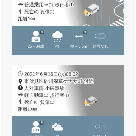
普通乗用車
歩行者
(1)
(1)
死亡
負傷
(0)
(1)
距離
94m
他
他
25～34歳
雨
幅～5.5m
信号なし
2021年6月16日(水)08:02
市伏見区砂川深草ケナサ町 付近
人対車両 小破事故
軽自動車
歩行者
(1)
(1)
死亡
負傷
(0)
(1)
距離
100m
他