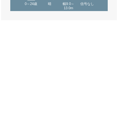
0～24歳
晴
幅9.0～
信号なし
13.0m