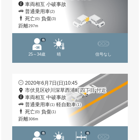
車両相互 小破事故
普通乗用車
(2)
死亡
負傷
(0)
(3)
距離
297m
他
25～34歳
晴
信号なし
2020年6月7日(日)10:45
市伏見区砂川深草西浦町四丁目 付近
車両相互 中破事故
普通乗用車
軽自動車
(1)
(1)
死亡
負傷
(0)
(1)
距離
306m
他
他