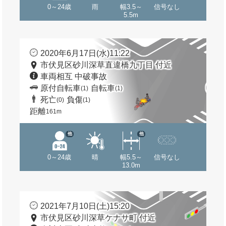
0～24歳
雨
幅3.5～
信号なし
5.5m
2020年6月17日(水)11:22
市伏見区砂川深草直違橋九丁目 付近
車両相互 中破事故
原付自転車
自転車
(1)
(1)
死亡
負傷
(0)
(1)
距離
161m
他
他
0～24歳
晴
幅5.5～
信号なし
13.0m
2021年7月10日(土)15:20
市伏見区砂川深草ケナサ町 付近