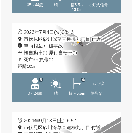
35～44歳
晴
幅5.5～
３灯式信号
13.0m
2023年7月4日(火)08:43
市伏見区砂川深草直違橋九丁目 付近
車両相互 中破事故
軽自動車
原付自転車
(1)
(1)
死亡
負傷
(0)
(1)
距離
165m
他
他
0～24歳
晴
幅～5.5m
信号なし
2021年9月18日(土)16:57
市伏見区砂川深草直違橋九丁目 付近