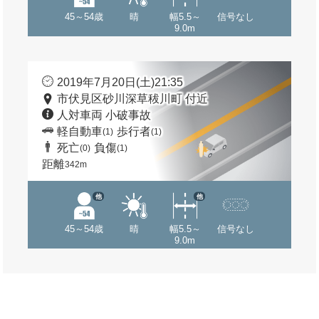
45～54歳
晴
幅5.5～
信号なし
9.0m
2019年7月20日(土)21:35
市伏見区砂川深草秡川町 付近
人対車両 小破事故
軽自動車
歩行者
(1)
(1)
死亡
負傷
(0)
(1)
距離
342m
他
他
45～54歳
晴
幅5.5～
信号なし
9.0m