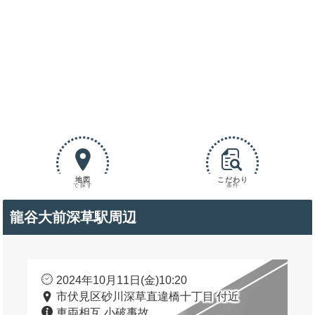
地図
こだわり
で探す
条件
龍谷大前深草駅周辺
2024年10月11日(金)10:20
市伏見区砂川深草直違橋十丁目 付近
車両相互 小破事故