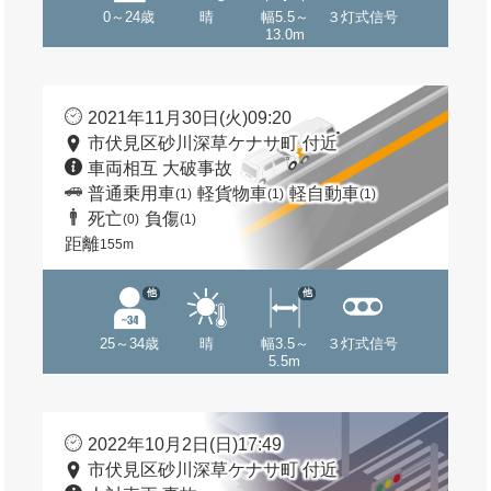
0～24歳
晴
幅5.5～
３灯式信号
13.0m
2021年11月30日(火)09:20
市伏見区砂川深草ケナサ町 付近
車両相互 大破事故
普通乗用車
軽貨物車
軽自動車
(1)
(1)
(1)
死亡
負傷
(0)
(1)
距離
155m
他
他
25～34歳
晴
幅3.5～
３灯式信号
5.5m
2022年10月2日(日)17:49
市伏見区砂川深草ケナサ町 付近