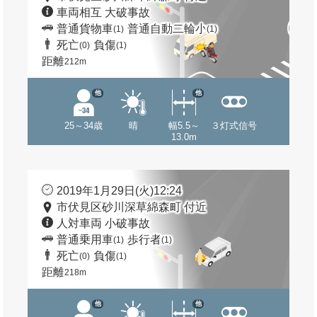
車両相互 大破事故
普通貨物車
普通自動二輪小
(1)
(1)
死亡
負傷
(0)
(1)
距離
212m
他
他
25～34歳
晴
幅5.5～
３灯式信号
13.0m
2019年1月29日(火)12:24
市伏見区砂川深草綿森町 付近
人対車両 小破事故
普通乗用車
歩行者
(1)
(1)
死亡
負傷
(0)
(1)
距離
218m
他
他