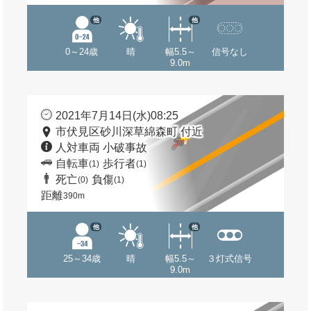
他
他
0～24歳
晴
幅5.5～
信号なし
9.0m
2021年7月14日(水)08:25
市伏見区砂川深草綿森町 付近
人対車両 小破事故
自転車
歩行者
(1)
(1)
死亡
負傷
(0)
(1)
距離
390m
他
他
25～34歳
晴
幅5.5～
３灯式信号
9.0m