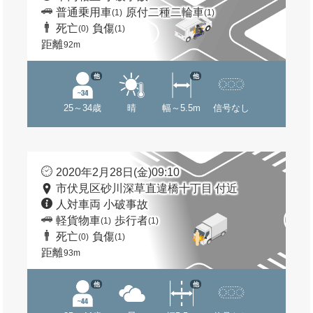
普通乗用車
原付二種二輪車
(1)
(1)
死亡
負傷
(0)
(1)
距離
92m
他
他
25～34歳
晴
幅～5.5m
信号なし
2020年2月28日(金)09:10
市伏見区砂川深草直違橋十丁目 付近
人対車両 小破事故
軽貨物車
歩行者
(1)
(1)
死亡
負傷
(0)
(1)
距離
93m
他
他