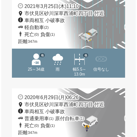
2021年3月25日(木)11:10
市伏見区砂川深草西浦町四丁目 付近
車両相互 小破事故
軽自動車
(2)
死亡
負傷
(0)
(1)
距離
347m
他
他
25～34歳
雨
幅5.5～
信号なし
13.0m
2020年6月29日(月)06:26
市伏見区砂川深草西浦町四丁目 付近
車両相互 小破事故
普通乗用車
原付自転車
(1)
(1)
死亡
負傷
(0)
(1)
距離
347m