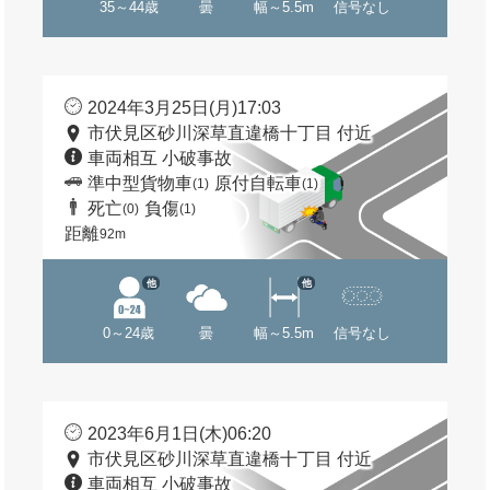
35～44歳
曇
幅～5.5m
信号なし
2024年3月25日(月)17:03
市伏見区砂川深草直違橋十丁目 付近
車両相互 小破事故
準中型貨物車
原付自転車
(1)
(1)
死亡
負傷
(0)
(1)
距離
92m
他
他
0～24歳
曇
幅～5.5m
信号なし
2023年6月1日(木)06:20
市伏見区砂川深草直違橋十丁目 付近
車両相互 小破事故