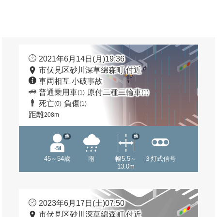
2021年6月14日(月)19:36
市伏見区砂川深草綿森町 付近
車両相互 小破事故
普通乗用車
原付二種二輪車
(1)
(1)
死亡
負傷
(0)
(1)
距離
208m
他
他
45～54歳
雨
幅5.5～
３灯式信号
13.0m
2023年6月17日(土)07:50
市伏見区砂川深草綿森町 付近