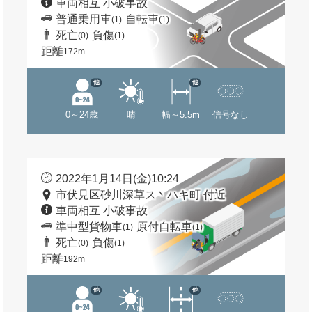
車両相互 小破事故
普通乗用車
自転車
(1)
(1)
死亡
負傷
(0)
(1)
距離
172m
他
他
0～24歳
晴
幅～5.5m
信号なし
2022年1月14日(金)10:24
市伏見区砂川深草ス丶ハキ町 付近
車両相互 小破事故
準中型貨物車
原付自転車
(1)
(1)
死亡
負傷
(0)
(1)
距離
192m
他
他