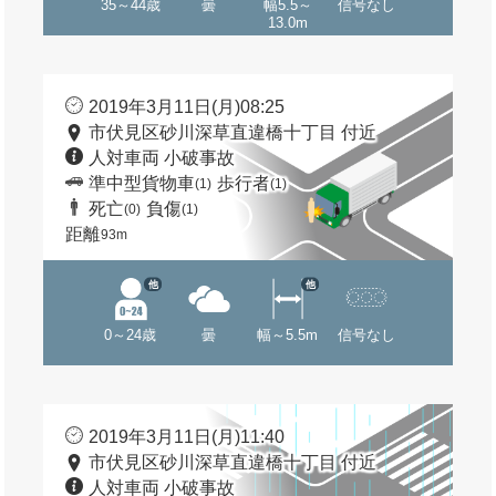
35～44歳
曇
幅5.5～
信号なし
13.0m
2019年3月11日(月)08:25
市伏見区砂川深草直違橋十丁目 付近
人対車両 小破事故
準中型貨物車
歩行者
(1)
(1)
死亡
負傷
(0)
(1)
距離
93m
他
他
0～24歳
曇
幅～5.5m
信号なし
2019年3月11日(月)11:40
市伏見区砂川深草直違橋十丁目 付近
人対車両 小破事故