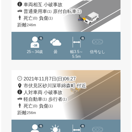
車両相互 小破事故
普通乗用車
原付自転車
(1)
(1)
死亡
負傷
(0)
(1)
距離
246m
他
他
25～34歳
曇
幅3.5～
信号なし
5.5m
2021年11月7日(日)06:27
市伏見区砂川深草綿森町 付近
人対車両 小破事故
軽自動車
歩行者
(1)
(1)
死亡
負傷
(0)
(1)
距離
256m
他
他