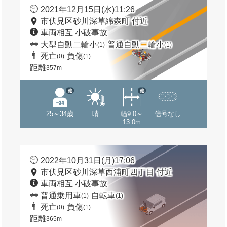
2021年12月15日(水)11:26
市伏見区砂川深草綿森町 付近
車両相互 小破事故
大型自動二輪小
普通自動二輪小
(1)
(1)
死亡
負傷
(0)
(1)
距離
357m
他
他
25～34歳
晴
幅9.0～
信号なし
13.0m
2022年10月31日(月)17:06
市伏見区砂川深草西浦町四丁目 付近
車両相互 小破事故
普通乗用車
自転車
(1)
(1)
死亡
負傷
(0)
(1)
距離
365m