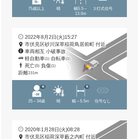
75歳以上
晴
幅5.5～
３灯式信号
13.0m
2022年8月2日(火)15:27
市伏見区砂川深草稲荷鳥居前町 付近
車両相互 小破事故
軽自動車
自転車
(1)
(1)
死亡
負傷
(0)
(1)
距離
231m
他
他
25～34歳
晴
幅～5.5m
信号なし
2020年1月28日(火)08:28
市伏見区稲荷深草藪之内町 付近