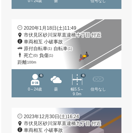
0～24歳
曇
信号なし
2020年1月18日(土)11:49
市伏見区砂川深草直違橋十丁目 付近
車両相互 小破事故
原付自転車
自転車
(1)
(1)
死亡
負傷
(0)
(1)
距離
100m
他
他
0～24歳
曇
幅5.5～
信号なし
9.0m
2023年12月30日(土)16:24
市伏見区砂川深草直違橋九丁目 付近
車両相互 小破事故