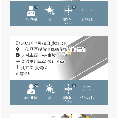
他
他
0～24歳
晴
幅5.5～
信号なし
9.0m
2021年7月29日(木)11:40
市伏見区稲荷深草稲荷御前町 付近
人対車両 小破事故
普通乗用車
歩行者
(1)
(1)
死亡
負傷
(0)
(1)
距離
407m
他
他
55～64歳
晴
幅5.5～
信号なし
9.0m