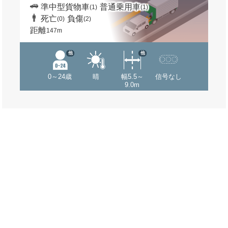
準中型貨物車
普通乗用車
(1)
(1)
死亡
負傷
(0)
(2)
距離
147m
他
他
0～24歳
晴
幅5.5～
信号なし
9.0m