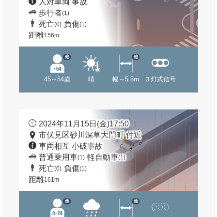
人対車両 事故
歩行者
(1)
死亡
負傷
(0)
(1)
距離
156m
他
他
45～54歳
晴
幅～5.5m
３灯式信号
2024年11月15日(金)17:50
市伏見区砂川深草大門町 付近
車両相互 小破事故
普通乗用車
軽自動車
(1)
(1)
死亡
負傷
(0)
(1)
距離
161m
他
他