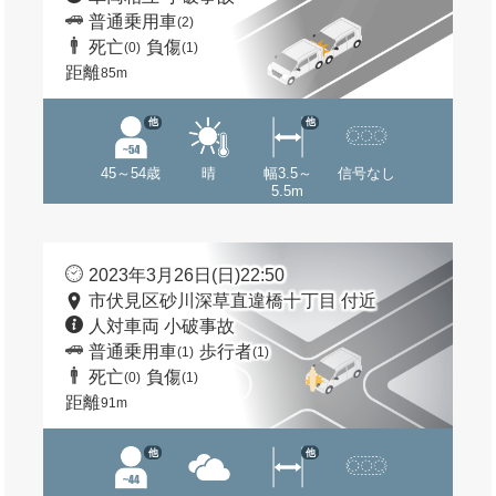
普通乗用車
(2)
死亡
負傷
(0)
(1)
距離
85m
他
他
45～54歳
晴
幅3.5～
信号なし
5.5m
2023年3月26日(日)22:50
市伏見区砂川深草直違橋十丁目 付近
人対車両 小破事故
普通乗用車
歩行者
(1)
(1)
死亡
負傷
(0)
(1)
距離
91m
他
他