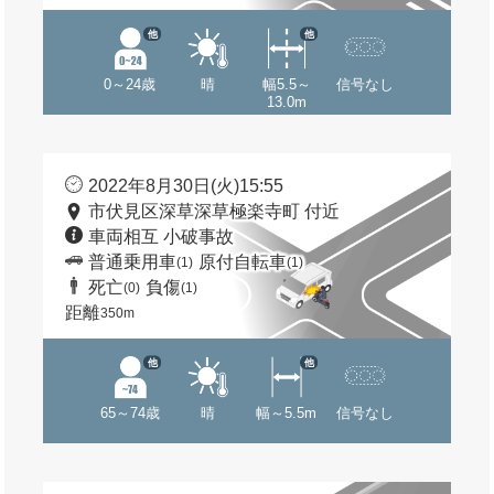
他
他
0～24歳
晴
幅5.5～
信号なし
13.0m
2022年8月30日(火)15:55
市伏見区深草深草極楽寺町 付近
車両相互 小破事故
普通乗用車
原付自転車
(1)
(1)
死亡
負傷
(0)
(1)
距離
350m
他
他
65～74歳
晴
幅～5.5m
信号なし