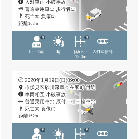
人対車両 小破事故
普通乗用車
歩行者
(1)
(1)
死亡
負傷
(0)
(1)
距離
162m
他
他
0～24歳
晴
幅5.5～
３灯式信号
13.0m
2020年1月19日(日)09:00
市伏見区砂川深草今在家町 付近
車両相互 小破事故
普通乗用車
原付二種二輪車
(1)
(1)
死亡
負傷
(0)
(1)
距離
162m
他
他