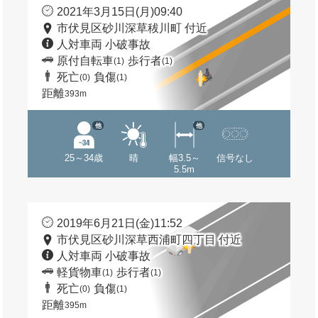
2021年3月15日(月)09:40
市伏見区砂川深草秡川町 付近
人対車両 小破事故
原付自転車
歩行者
(1)
(1)
死亡
負傷
(0)
(1)
距離
393m
他
他
25～34歳
晴
幅3.5～
信号なし
5.5m
2019年6月21日(金)11:52
市伏見区砂川深草西浦町四丁目 付近
人対車両 小破事故
軽貨物車
歩行者
(1)
(1)
死亡
負傷
(0)
(1)
距離
395m