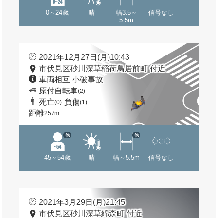
0～24歳
晴
幅3.5～
信号なし
5.5m
2021年12月27日(月)10:43
市伏見区砂川深草稲荷鳥居前町 付近
車両相互 小破事故
原付自転車
(2)
死亡
負傷
(0)
(1)
距離
257m
他
他
45～54歳
晴
幅～5.5m
信号なし
2021年3月29日(月)21:45
市伏見区砂川深草綿森町 付近