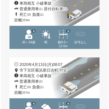
車両相互 小破事故
普通乗用車
原付自転車
(1)
(1)
死亡
負傷
(0)
(1)
距離
253m
他
他
45～54歳
晴
幅9.0～
信号なし
13.0m
2020年4月13日(月)08:07
市下京区菊浜新日吉町 付近
車両相互 小破事故
普通乗用車
(2)
死亡
負傷
(0)
(1)
距離
257m
他
他