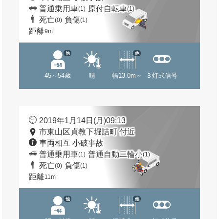
普通乗用車
原付自転車
(1)
(1)
死亡
負傷
(0)
(1)
距離
9m
他
他
45～54歳
晴
幅13.0m～
３灯式信号
2019年1月14日(月)09:13
市東山区貞教下堀詰町 付近
車両相互 小破事故
普通乗用車
普通自動二輪小
(1)
(1)
死亡
負傷
(0)
(1)
距離
11m
他
他