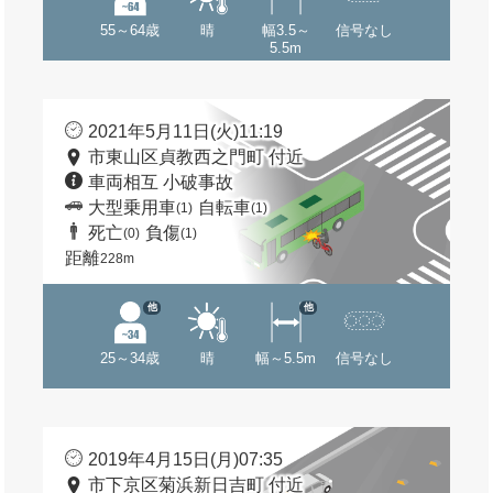
55～64歳
晴
幅3.5～
信号なし
5.5m
2021年5月11日(火)11:19
市東山区貞教西之門町 付近
車両相互 小破事故
大型乗用車
自転車
(1)
(1)
死亡
負傷
(0)
(1)
距離
228m
他
他
25～34歳
晴
幅～5.5m
信号なし
2019年4月15日(月)07:35
市下京区菊浜新日吉町 付近