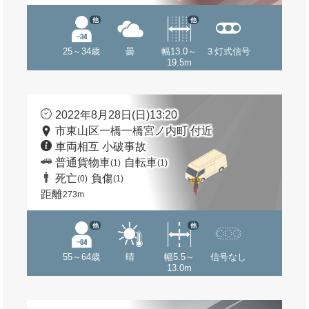
他
他
25～34歳
曇
幅13.0～
３灯式信号
19.5m
2022年8月28日(日)13:20
市東山区一橋一橋宮ノ内町 付近
車両相互 小破事故
普通貨物車
自転車
(1)
(1)
死亡
負傷
(0)
(1)
距離
273m
他
他
55～64歳
晴
幅5.5～
信号なし
13.0m