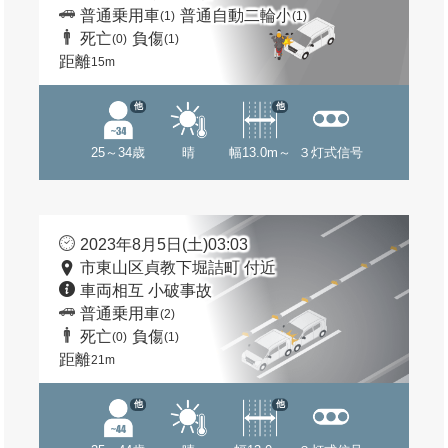
普通乗用車
普通自動二輪小
(1)
(1)
死亡
負傷
(0)
(1)
距離
15m
他
他
25～34歳
晴
幅13.0m～
３灯式信号
2023年8月5日(土)03:03
市東山区貞教下堀詰町 付近
車両相互 小破事故
普通乗用車
(2)
死亡
負傷
(0)
(1)
距離
21m
他
他