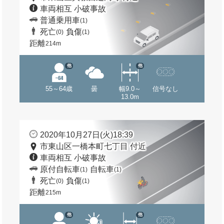
車両相互 小破事故
普通乗用車
(1)
死亡
負傷
(0)
(1)
距離
214m
他
他
55～64歳
曇
幅9.0～
信号なし
13.0m
2020年10月27日(火)18:39
市東山区一橋本町七丁目 付近
車両相互 小破事故
原付自転車
自転車
(1)
(1)
死亡
負傷
(0)
(1)
距離
215m
他
他