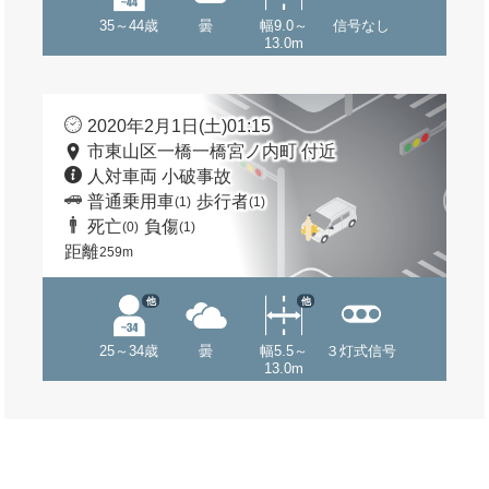
35～44歳
曇
幅9.0～
信号なし
13.0m
2020年2月1日(土)01:15
市東山区一橋一橋宮ノ内町 付近
人対車両 小破事故
普通乗用車
歩行者
(1)
(1)
死亡
負傷
(0)
(1)
距離
259m
他
他
25～34歳
曇
幅5.5～
３灯式信号
13.0m