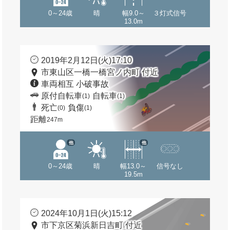
0～24歳
晴
幅9.0～
３灯式信号
13.0m
2019年2月12日(火)17:10
市東山区一橋一橋宮ノ内町 付近
車両相互 小破事故
原付自転車
自転車
(1)
(1)
死亡
負傷
(0)
(1)
距離
247m
他
他
0～24歳
晴
幅13.0～
信号なし
19.5m
2024年10月1日(火)15:12
市下京区菊浜新日吉町 付近