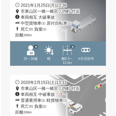
2021年1月25日(月)23:38
市東山区一橋一橋宮ノ内町 付近
車両相互 大破事故
中型貨物車
原付自転車
(1)
(1)
死亡
負傷
(0)
(1)
距離
266m
他
他
25～34歳
晴
幅5.5～
３灯式信号
13.0m
2020年2月15日(土)13:33
市東山区一橋一橋宮ノ内町 付近
車両相互 中破事故
普通乗用車
軽貨物車
(1)
(1)
死亡
負傷
(0)
(2)
距離
268m