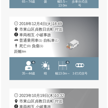
65～74歳
曇
幅5.5～
歩車分式信
13.0m
号
2018年12月4日(火)18:49
市東山区貞教日吉町 付近
車両相互 小破事故
普通乗用車
自転車
(1)
(1)
死亡
負傷
(0)
(1)
距離
8m
他
他
35～44歳
晴
幅13.0m～
３灯式信号
2023年10月19日(木)10:32
市東山区貞教日吉町 付近
車両相互 小破事故