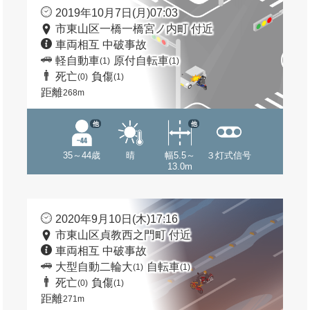
2019年10月7日(月)07:03
市東山区一橋一橋宮ノ内町 付近
車両相互 中破事故
軽自動車
原付自転車
(1)
(1)
死亡
負傷
(0)
(1)
距離
268m
他
他
35～44歳
晴
幅5.5～
３灯式信号
13.0m
2020年9月10日(木)17:16
市東山区貞教西之門町 付近
車両相互 中破事故
大型自動二輪大
自転車
(1)
(1)
死亡
負傷
(0)
(1)
距離
271m