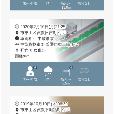
35～44歳
晴
幅5.5～
信号なし
13.0m
2020年2月10日(月)21:25
市東山区貞教日吉町 付近
車両相互 中破事故
中型貨物車
普通自動二輪小
(1)
(1)
死亡
負傷
(1)
(0)
距離
96m
他
他
35～44歳
雨
幅3.5～
信号なし
5.5m
2019年10月10日(木)06:39
市東山区貞教下堀詰町 付近