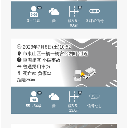
他
他
0～24歳
曇
幅5.5～
３灯式信号
9.0m
2023年7月8日(土)10:52
市東山区一橋一橋宮ノ内町 付近
車両相互 小破事故
普通乗用車
(2)
死亡
負傷
(0)
(1)
距離
293m
他
他
55～64歳
曇
幅5.5～
信号なし
13.0m