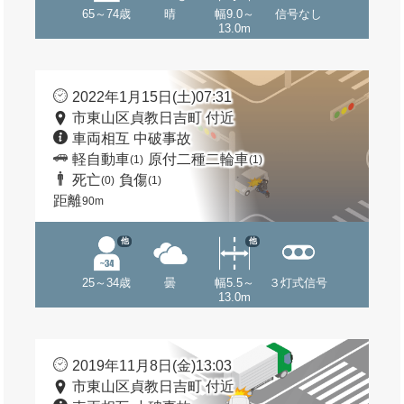
65～74歳
晴
幅9.0～
信号なし
13.0m
2022年1月15日(土)07:31
市東山区貞教日吉町 付近
車両相互 中破事故
軽自動車
原付二種二輪車
(1)
(1)
死亡
負傷
(0)
(1)
距離
90m
他
他
25～34歳
曇
幅5.5～
３灯式信号
13.0m
2019年11月8日(金)13:03
市東山区貞教日吉町 付近