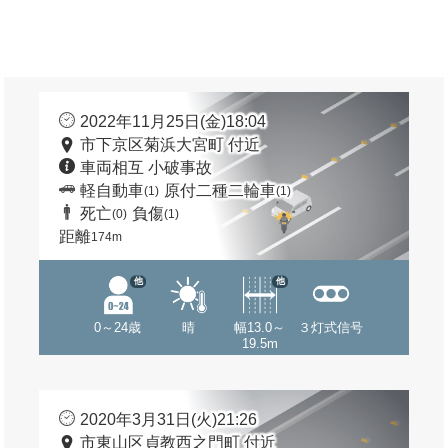
2022年11月25日(金)18:04
市下京区菊浜大宮町 付近
車両相互 小破事故
軽自動車
原付二種二輪車
(1)
(1)
死亡
負傷
(0)
(1)
距離
174m
他
他
0～24歳
晴
幅13.0～
３灯式信号
19.5m
2020年3月31日(火)21:26
市東山区貞教西之門町 付近