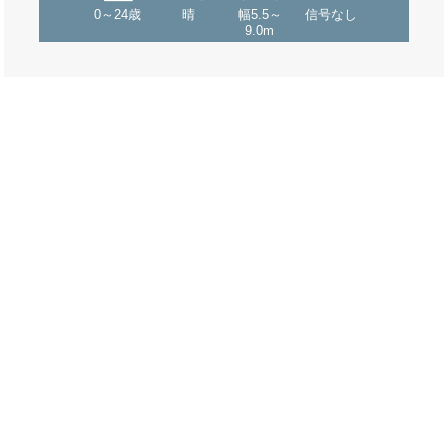
0～24歳
晴
幅5.5～
信号なし
9.0m