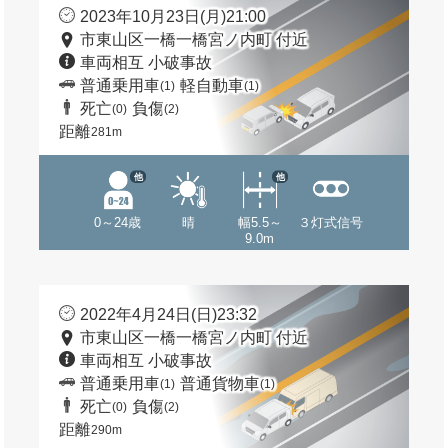
2023年10月23日(月)21:00
市東山区一橋一橋宮ノ内町 付近
車両相互 小破事故
普通乗用車
軽自動車
(1)
(1)
死亡
負傷
(0)
(2)
距離
281m
他
他
0～24歳
晴
幅5.5～
３灯式信号
9.0m
2022年4月24日(日)23:32
市東山区一橋一橋宮ノ内町 付近
車両相互 小破事故
普通乗用車
普通貨物車
(1)
(1)
死亡
負傷
(0)
(2)
距離
290m