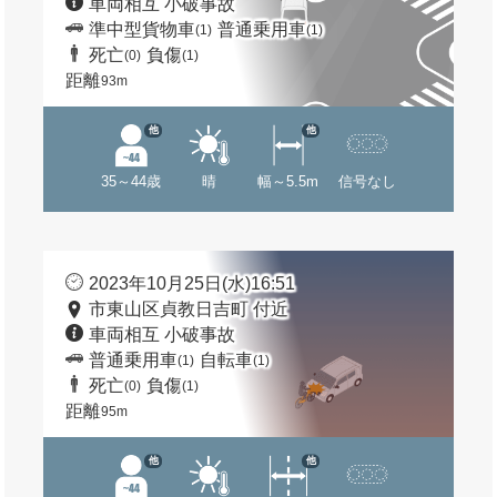
車両相互 小破事故
準中型貨物車
普通乗用車
(1)
(1)
死亡
負傷
(0)
(1)
距離
93m
他
他
35～44歳
晴
幅～5.5m
信号なし
2023年10月25日(水)16:51
市東山区貞教日吉町 付近
車両相互 小破事故
普通乗用車
自転車
(1)
(1)
死亡
負傷
(0)
(1)
距離
95m
他
他