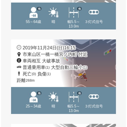
他
他
55～64歳
晴
幅5.5～
３灯式信号
13.0m
2019年11月24日(日)16:15
市東山区一橋一橋宮ノ内町 付近
車両相互 大破事故
普通乗用車
大型自動二輪小
(1)
(1)
死亡
負傷
(0)
(1)
距離
268m
他
他
25～34歳
晴
幅5.5～
３灯式信号
13.0m