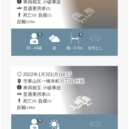
車両相互 小破事故
普通乗用車
(2)
死亡
負傷
(0)
(1)
距離
110m
他
他
35～44歳
曇
幅～5.5m
信号なし
2022年1月3日(月)18:57
市東山区一橋本町六丁目 付近
車両相互 小破事故
普通乗用車
(2)
死亡
負傷
(0)
(1)
距離
148m
他