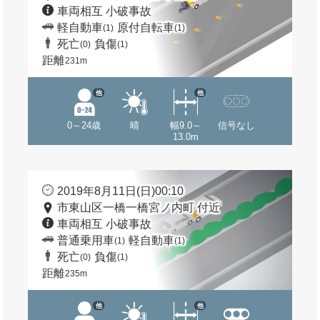
車両相互 小破事故
軽自動車
原付自転車
(1)
(1)
死亡
負傷
(0)
(1)
距離
231m
他
他
0～24歳
晴
幅9.0～
信号なし
13.0m
2019年8月11日(日)00:10
市東山区一橋一橋宮ノ内町 付近
車両相互 小破事故
普通乗用車
軽自動車
(1)
(1)
死亡
負傷
(0)
(1)
距離
235m
他
他