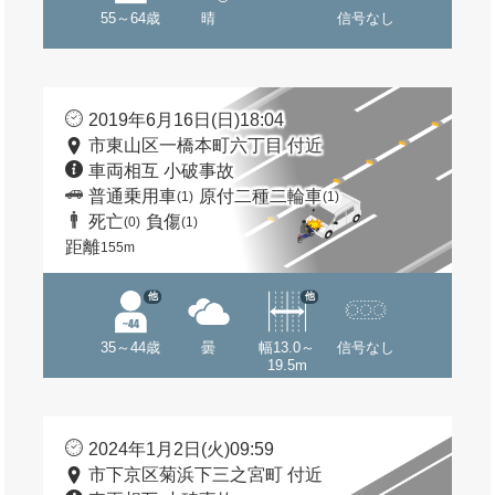
55～64歳
晴
信号なし
2019年6月16日(日)18:04
市東山区一橋本町六丁目 付近
車両相互 小破事故
普通乗用車
原付二種二輪車
(1)
(1)
死亡
負傷
(0)
(1)
距離
155m
他
他
35～44歳
曇
幅13.0～
信号なし
19.5m
2024年1月2日(火)09:59
市下京区菊浜下三之宮町 付近