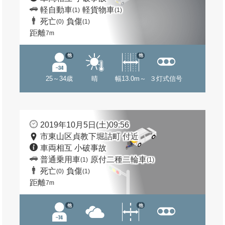
軽自動車
軽貨物車
(1)
(1)
死亡
負傷
(0)
(1)
距離
7m
他
他
25～34歳
晴
幅13.0m～
３灯式信号
2019年10月5日(土)09:56
市東山区貞教下堀詰町 付近
車両相互 小破事故
普通乗用車
原付二種二輪車
(1)
(1)
死亡
負傷
(0)
(1)
距離
7m
他
他