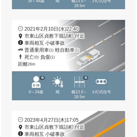
35～44歳
晴
幅13.0～
３灯式信号
19.5m
2021年2月10日(水)22:40
市東山区貞教下堀詰町 付近
車両相互 小破事故
普通乗用車
軽自動車
(1)
(1)
死亡
負傷
(0)
(1)
距離
26m
他
他
0～24歳
晴
幅13.0～
３灯式信号
19.5m
2023年4月27日(木)17:05
市東山区貞教下堀詰町 付近
車両相互 小破事故