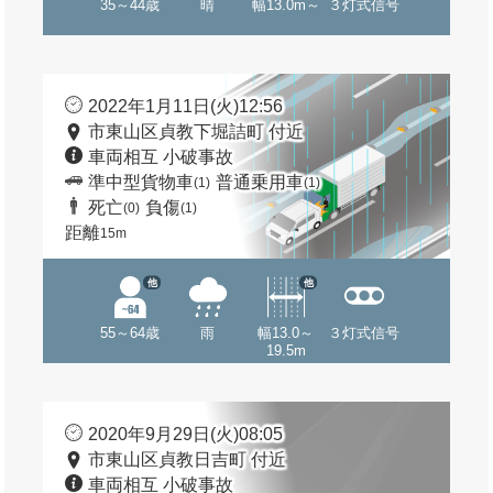
35～44歳
晴
幅13.0m～
３灯式信号
2022年1月11日(火)12:56
市東山区貞教下堀詰町 付近
車両相互 小破事故
準中型貨物車
普通乗用車
(1)
(1)
死亡
負傷
(0)
(1)
距離
15m
他
他
55～64歳
雨
幅13.0～
３灯式信号
19.5m
2020年9月29日(火)08:05
市東山区貞教日吉町 付近
車両相互 小破事故