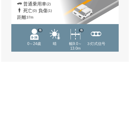
普通乗用車
(2)
死亡
負傷
(0)
(1)
距離
37m
他
他
0～24歳
晴
幅9.0～
３灯式信号
13.0m