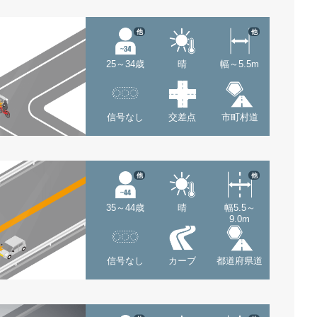
他
他
25～34歳
晴
幅～5.5m
信号なし
交差点
市町村道
他
他
35～44歳
晴
幅5.5～
9.0m
信号なし
カーブ
都道府県道