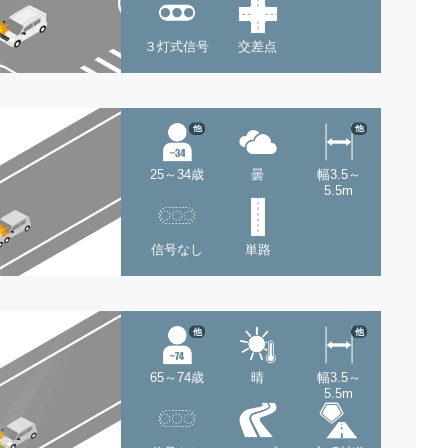
３灯式信号
交差点
他
他
25～34歳
曇
幅3.5～
5.5m
信号なし
単路
他
他
65～74歳
晴
幅3.5～
5.5m