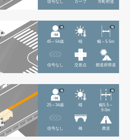
信号なし
カーブ
市町村道
他
他
45～54歳
晴
幅～5.5m
信号なし
交差点
都道府県道
他
他
25～34歳
晴
幅5.5～
9.0m
信号なし
橋
農道