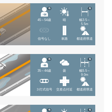
他
他
45～54歳
晴
幅3.5～
5.5m
信号なし
単路
都道府県道
他
他
35～44歳
曇
幅5.5～
9.0m
３灯式信号
交差点付近
都道府県道
他
他