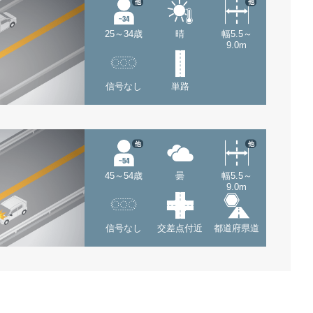
他
他
25～34歳
晴
幅5.5～
9.0m
信号なし
単路
他
他
45～54歳
曇
幅5.5～
9.0m
信号なし
交差点付近
都道府県道