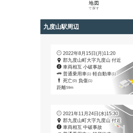
地図
で探す
九度山駅周辺
2022年8月15日(月)11:20
郡九度山町大字九度山 付近
車両相互 小破事故
普通乗用車
軽自動車
(1)
(1)
死亡
負傷
(0)
(1)
距離
59m
2021年11月24日(水)15:30
郡九度山町大字九度山 付近
車両相互 中破事故