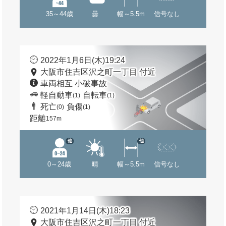
35～44歳
曇
幅～5.5m
信号なし
2022年1月6日(木)19:24
大阪市住吉区沢之町一丁目 付近
車両相互 小破事故
軽自動車
自転車
(1)
(1)
死亡
負傷
(0)
(1)
距離
157m
他
他
0～24歳
晴
幅～5.5m
信号なし
2021年1月14日(木)18:23
大阪市住吉区沢之町一丁目 付近