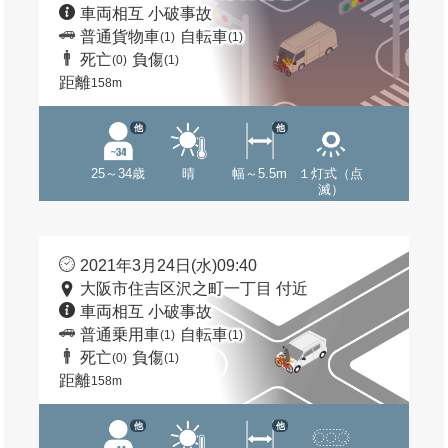
車両相互 小破事故
普通貨物車
自転車
(1)
(1)
死亡
負傷
(0)
(1)
距離
158m
他
他
25～34歳
晴
幅～5.5m
１灯式（点
滅）
2021年3月24日(水)09:40
大阪市住吉区沢之町一丁目 付近
車両相互 小破事故
普通乗用車
自転車
(1)
(1)
死亡
負傷
(0)
(1)
距離
158m
他
他