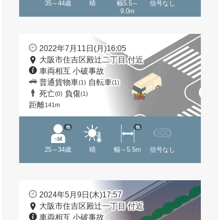
35～44歳
晴
幅5.5～
信号なし
9.0m
2022年7月11日(月)16:05
大阪市住吉区殿辻二丁目 付近
車両相互 小破事故
普通貨物車
自転車
(1)
(1)
死亡
負傷
(0)
(1)
距離
141m
他
他
25～34歳
晴
幅～5.5m
信号なし
2024年5月9日(木)17:57
大阪市住吉区殿辻一丁目 付近
車両相互 小破事故