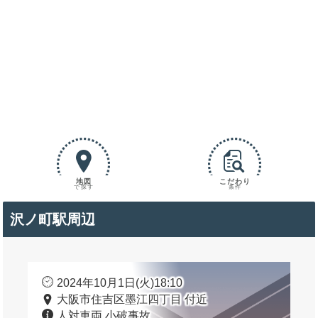
地図
こだわり
で探す
条件
沢ノ町駅周辺
2024年10月1日(火)18:10
大阪市住吉区墨江四丁目 付近
人対車両 小破事故