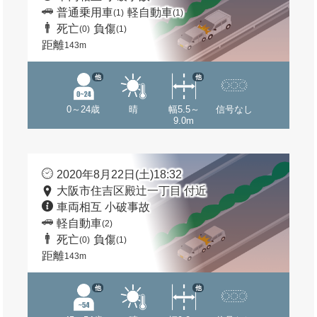
普通乗用車
軽自動車
(1)
(1)
死亡
負傷
(0)
(1)
距離
143m
他
他
0～24歳
晴
幅5.5～
信号なし
9.0m
2020年8月22日(土)18:32
大阪市住吉区殿辻一丁目 付近
車両相互 小破事故
軽自動車
(2)
死亡
負傷
(0)
(1)
距離
143m
他
他