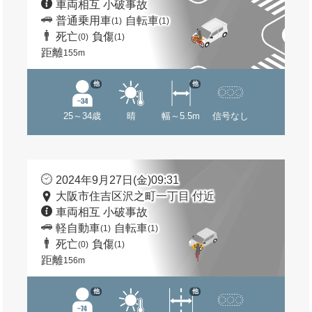
車両相互 小破事故
普通乗用車
自転車
(1)
(1)
死亡
負傷
(0)
(1)
距離
155m
他
他
25～34歳
晴
幅～5.5m
信号なし
2024年9月27日(金)09:31
大阪市住吉区沢之町一丁目 付近
車両相互 小破事故
軽自動車
自転車
(1)
(1)
死亡
負傷
(0)
(1)
距離
156m
他
他