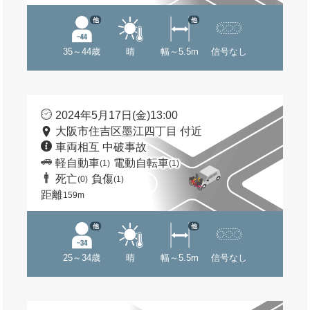
他
他
35～44歳
晴
幅～5.5m
信号なし
2024年5月17日(金)13:00
大阪市住吉区墨江四丁目 付近
車両相互 中破事故
軽自動車
電動自転車
(1)
(1)
死亡
負傷
(0)
(1)
距離
159m
他
他
25～34歳
晴
幅～5.5m
信号なし