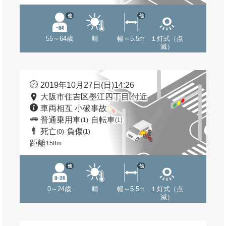
他
他
55～64歳
晴
幅～5.5m
１灯式（点
滅）
2019年10月27日(日)14:26
大阪市住吉区墨江四丁目 付近
車両相互 小破事故
普通乗用車
自転車
(1)
(1)
死亡
負傷
(0)
(1)
距離
158m
他
他
0～24歳
晴
幅～5.5m
１灯式（点
滅）