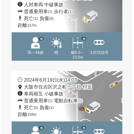
人対車両 中破事故
普通乗用車
歩行者
(1)
(1)
死亡
負傷
(1)
(0)
距離
157m
他
他
35～44歳
晴
幅5.5～
３灯式信号
13.0m
2024年6月19日(水)14:03
大阪市住吉区沢之町一丁目 付近
車両相互 小破事故
普通乗用車
電動自転車
(1)
(1)
死亡
負傷
(0)
(1)
距離
158m
他
他