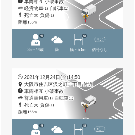
車両相互 小破事故
軽貨物車
自転車
(1)
(1)
死亡
負傷
(0)
(1)
距離
156m
他
他
35～44歳
曇
幅～5.5m
信号なし
2021年12月24日(金)14:50
大阪市住吉区沢之町一丁目 付近
車両相互 小破事故
普通乗用車
自転車
(1)
(1)
死亡
負傷
(0)
(1)
距離
156m
他
他