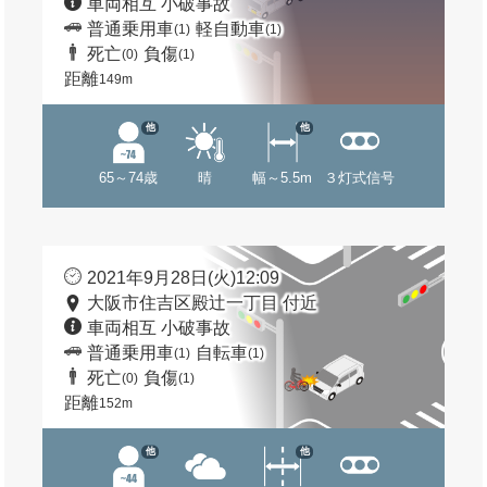
車両相互 小破事故
普通乗用車
軽自動車
(1)
(1)
死亡
負傷
(0)
(1)
距離
149m
他
他
65～74歳
晴
幅～5.5m
３灯式信号
2021年9月28日(火)12:09
大阪市住吉区殿辻一丁目 付近
車両相互 小破事故
普通乗用車
自転車
(1)
(1)
死亡
負傷
(0)
(1)
距離
152m
他
他