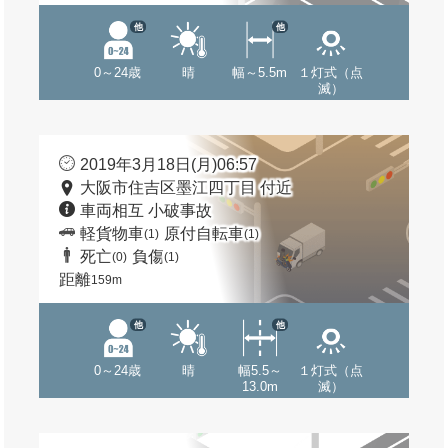
他
他
0～24歳
晴
幅～5.5m
１灯式（点
滅）
2019年3月18日(月)06:57
大阪市住吉区墨江四丁目 付近
車両相互 小破事故
軽貨物車
原付自転車
(1)
(1)
死亡
負傷
(0)
(1)
距離
159m
他
他
0～24歳
晴
幅5.5～
１灯式（点
13.0m
滅）