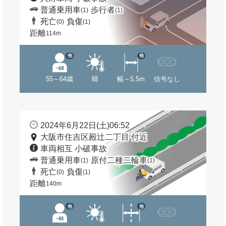
普通乗用車
歩行者
(1)
(1)
死亡
負傷
(0)
(1)
距離
114m
他
他
55～64歳
晴
幅～5.5m
信号なし
2024年6月22日(土)06:52
大阪市住吉区殿辻二丁目 付近
車両相互 小破事故
普通乗用車
原付二種二輪車
(1)
(1)
死亡
負傷
(0)
(1)
距離
140m
他
他