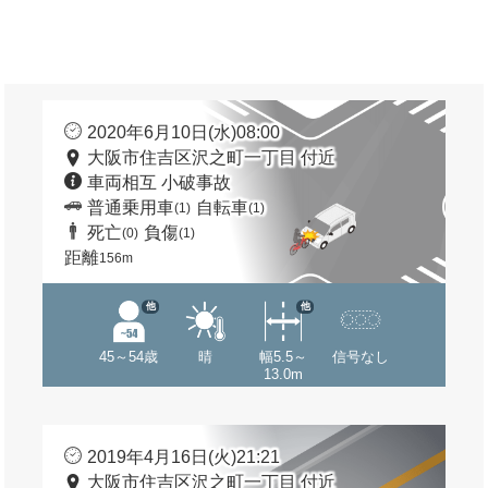
2020年6月10日(水)08:00
大阪市住吉区沢之町一丁目 付近
車両相互 小破事故
普通乗用車
自転車
(1)
(1)
死亡
負傷
(0)
(1)
距離
156m
他
他
45～54歳
晴
幅5.5～
信号なし
13.0m
2019年4月16日(火)21:21
大阪市住吉区沢之町一丁目 付近