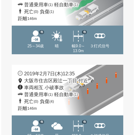
普通乗用車
軽自動車
(1)
(1)
死亡
負傷
(0)
(1)
距離
146m
他
他
25～34歳
晴
幅9.0～
３灯式信号
13.0m
2019年2月7日(木)12:35
大阪市住吉区殿辻一丁目 付近
車両相互 小破事故
普通乗用車
軽自動車
(1)
(1)
死亡
負傷
(0)
(4)
距離
146m
他
他