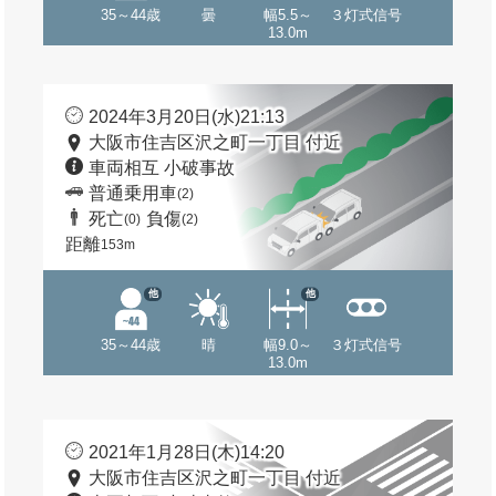
35～44歳
曇
幅5.5～
３灯式信号
13.0m
2024年3月20日(水)21:13
大阪市住吉区沢之町一丁目 付近
車両相互 小破事故
普通乗用車
(2)
死亡
負傷
(0)
(2)
距離
153m
他
他
35～44歳
晴
幅9.0～
３灯式信号
13.0m
2021年1月28日(木)14:20
大阪市住吉区沢之町一丁目 付近