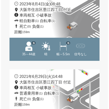
2023年8月4日(金)08:48
大阪市住吉区墨江四丁目 付近
車両相互 小破事故
軽自動車
自転車
(1)
(1)
死亡
負傷
(0)
(1)
距離
159m
他
他
35～44歳
晴
幅～5.5m
信号なし
2021年6月29日(火)14:48
大阪市住吉区墨江四丁目 付近
車両相互 小破事故
普通乗用車
自転車
(1)
(1)
死亡
負傷
(0)
(1)
距離
159m