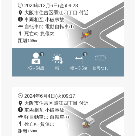
2024年12月6日(金)09:28
大阪市住吉区墨江四丁目 付近
車両相互 小破事故
自転車
電動自転車
(1)
(1)
死亡
負傷
(0)
(2)
距離
159m
他
他
45～54歳
晴
幅～5.5m
信号なし
2024年6月4日(火)09:17
大阪市住吉区墨江四丁目 付近
車両相互 小破事故
軽自動車
自転車
(1)
(1)
死亡
負傷
(0)
(1)
距離
159m