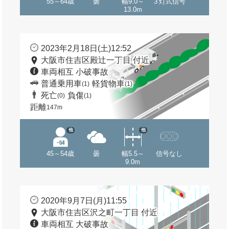
55～64歳
曇
幅9.0～
３灯式信号
13.0m
2023年2月18日(土)12:52
大阪市住吉区殿辻一丁目 付近
車両相互 小破事故
普通乗用車
軽貨物車
(1)
(1)
死亡
負傷
(0)
(1)
距離
147m
他
他
45～54歳
曇
幅5.5～
信号なし
9.0m
2020年9月7日(月)11:55
大阪市住吉区沢之町一丁目 付近
車両相互 大破事故