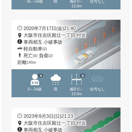
45～54歳
晴
幅9.0～
信号なし
13.0m
2020年7月17日(金)21:40
大阪市住吉区殿辻一丁目 付近
車両相互 小破事故
軽自動車
(2)
死亡
負傷
(0)
(2)
距離
145m
他
他
0～24歳
雨
幅9.0～
信号なし
13.0m
2023年9月3日(日)21:23
大阪市住吉区殿辻一丁目 付近
車両相互 小破事故