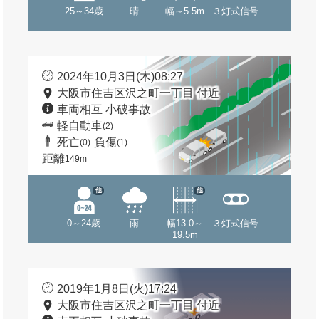
25～34歳
晴
幅～5.5m
３灯式信号
2024年10月3日(木)08:27
大阪市住吉区沢之町一丁目 付近
車両相互 小破事故
軽自動車
(2)
死亡
負傷
(0)
(1)
距離
149m
他
他
0～24歳
雨
幅13.0～
３灯式信号
19.5m
2019年1月8日(火)17:24
大阪市住吉区沢之町一丁目 付近