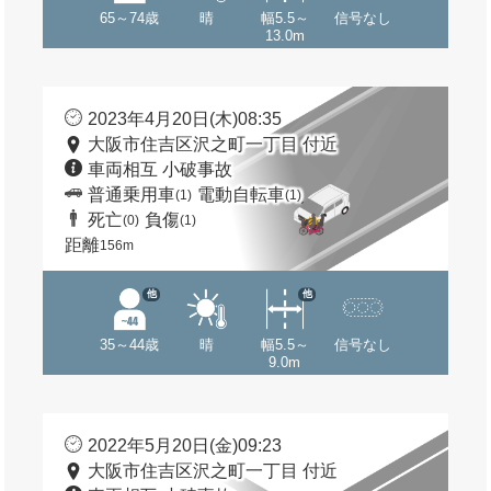
65～74歳
晴
幅5.5～
信号なし
13.0m
2023年4月20日(木)08:35
大阪市住吉区沢之町一丁目 付近
車両相互 小破事故
普通乗用車
電動自転車
(1)
(1)
死亡
負傷
(0)
(1)
距離
156m
他
他
35～44歳
晴
幅5.5～
信号なし
9.0m
2022年5月20日(金)09:23
大阪市住吉区沢之町一丁目 付近