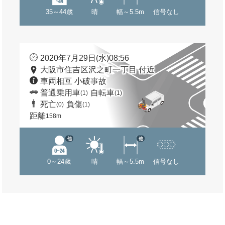
35～44歳
晴
幅～5.5m
信号なし
2020年7月29日(水)08:56
大阪市住吉区沢之町一丁目 付近
車両相互 小破事故
普通乗用車
自転車
(1)
(1)
死亡
負傷
(0)
(1)
距離
158m
他
他
0～24歳
晴
幅～5.5m
信号なし