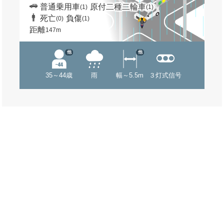
普通乗用車
原付二種二輪車
(1)
(1)
死亡
負傷
(0)
(1)
距離
147m
他
他
35～44歳
雨
幅～5.5m
３灯式信号