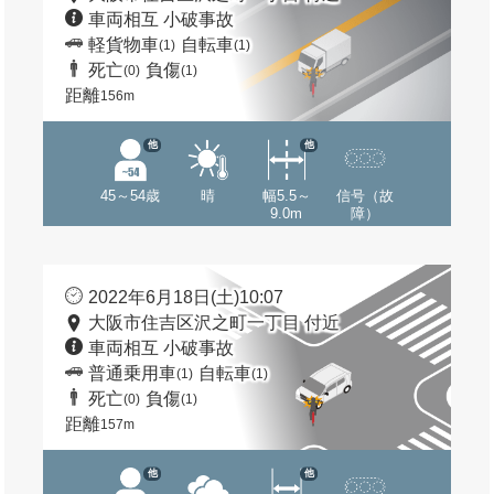
車両相互 小破事故
軽貨物車
自転車
(1)
(1)
死亡
負傷
(0)
(1)
距離
156m
他
他
45～54歳
晴
幅5.5～
信号（故
9.0m
障）
2022年6月18日(土)10:07
大阪市住吉区沢之町一丁目 付近
車両相互 小破事故
普通乗用車
自転車
(1)
(1)
死亡
負傷
(0)
(1)
距離
157m
他
他