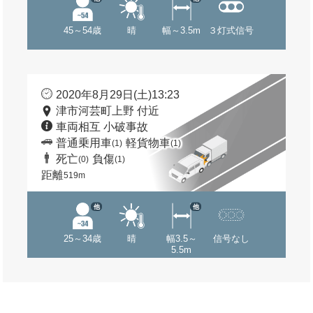
45～54歳
晴
幅～3.5m
３灯式信号
2020年8月29日(土)13:23
津市河芸町上野 付近
車両相互 小破事故
普通乗用車
軽貨物車
(1)
(1)
死亡
負傷
(0)
(1)
距離
519m
他
他
25～34歳
晴
幅3.5～
信号なし
5.5m