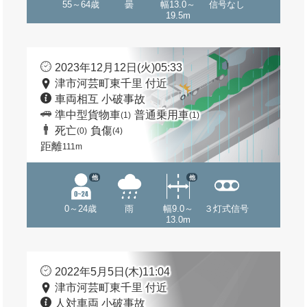
55～64歳
曇
幅13.0～
信号なし
19.5m
2023年12月12日(火)05:33
津市河芸町東千里 付近
車両相互 小破事故
準中型貨物車
普通乗用車
(1)
(1)
死亡
負傷
(0)
(4)
距離
111m
他
他
0～24歳
雨
幅9.0～
３灯式信号
13.0m
2022年5月5日(木)11:04
津市河芸町東千里 付近
人対車両 小破事故