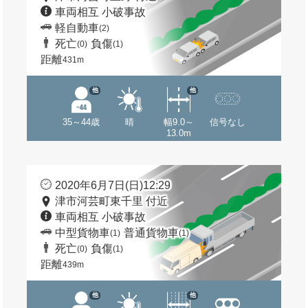
車両相互 小破事故
軽自動車
(2)
死亡
負傷
(0)
(1)
距離
431m
他
他
35～44歳
晴
幅9.0～
信号なし
13.0m
2020年6月7日(日)12:29
津市河芸町東千里 付近
車両相互 小破事故
中型貨物車
普通貨物車
(1)
(1)
死亡
負傷
(0)
(1)
距離
439m
他
他