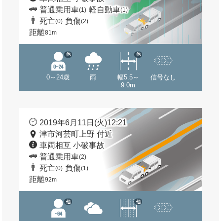
普通乗用車
軽自動車
(1)
(1)
死亡
負傷
(0)
(2)
距離
81m
他
他
0～24歳
雨
幅5.5～
信号なし
9.0m
2019年6月11日(火)12:21
津市河芸町上野 付近
車両相互 小破事故
普通乗用車
(2)
死亡
負傷
(0)
(1)
距離
92m
他
他