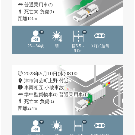
普通乗用車
(2)
死亡
負傷
(0)
(1)
距離
191m
他
他
25～34歳
晴
幅5.5～
３灯式信号
9.0m
2023年5月10日(水)08:00
津市河芸町上野 付近
車両相互 小破事故
準中型貨物車
普通乗用車
(1)
(1)
死亡
負傷
(0)
(1)
距離
224m
他
他