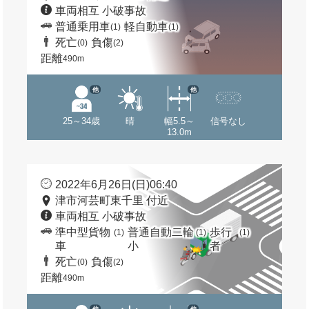
車両相互 小破事故
普通乗用車
軽自動車
(1)
(1)
死亡
負傷
(0)
(2)
距離
490m
他
他
25～34歳
晴
幅5.5～
信号なし
13.0m
2022年6月26日(日)06:40
津市河芸町東千里 付近
車両相互 小破事故
準中型貨物
普通自動二輪
歩行
(1)
(1)
(1)
車
小
者
死亡
負傷
(0)
(2)
距離
490m
他
他