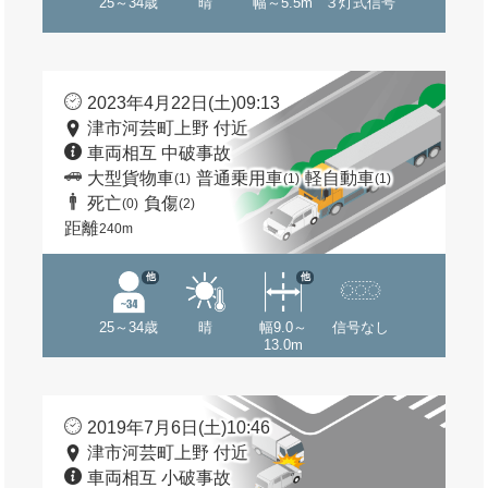
25～34歳
晴
幅～5.5m
３灯式信号
2023年4月22日(土)09:13
津市河芸町上野 付近
車両相互 中破事故
大型貨物車
普通乗用車
軽自動車
(1)
(1)
(1)
死亡
負傷
(0)
(2)
距離
240m
他
他
25～34歳
晴
幅9.0～
信号なし
13.0m
2019年7月6日(土)10:46
津市河芸町上野 付近
車両相互 小破事故