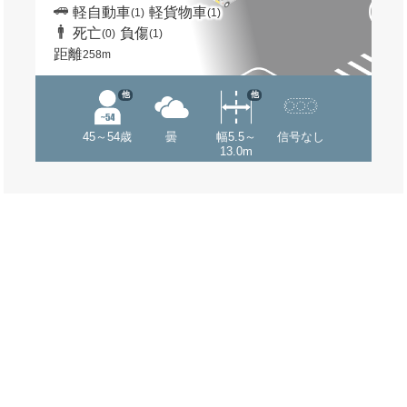
軽自動車
軽貨物車
(1)
(1)
死亡
負傷
(0)
(1)
距離
258m
他
他
45～54歳
曇
幅5.5～
信号なし
13.0m