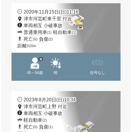
2020年11月15日(日)11:16
津市河芸町東千里 付近
車両相互 小破事故
普通乗用車
軽自動車
(1)
(1)
死亡
負傷
(0)
(2)
距離
520m
他
45～54歳
晴
信号なし
2023年8月20日(日)10:34
津市河芸町上野 付近
車両相互 小破事故
軽自動車
(2)
死亡
負傷
(0)
(1)