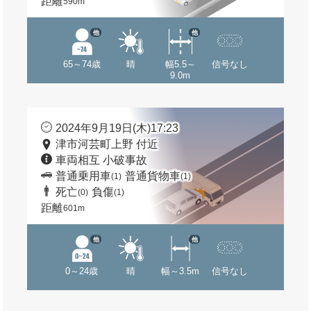
距離
590m
他
他
65～74歳
晴
幅5.5～
信号なし
9.0m
2024年9月19日(木)17:23
津市河芸町上野 付近
車両相互 小破事故
普通乗用車
普通貨物車
(1)
(1)
死亡
負傷
(0)
(1)
距離
601m
他
他
0～24歳
晴
幅～3.5m
信号なし