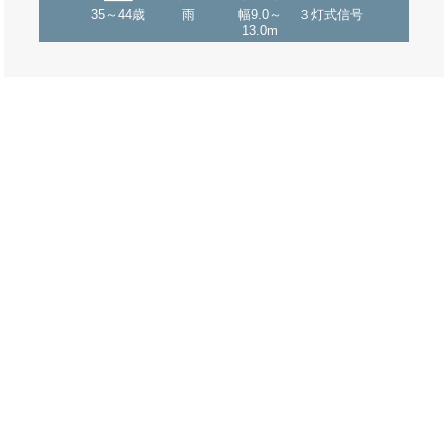
35～44歳
雨
幅9.0～
３灯式信号
13.0m