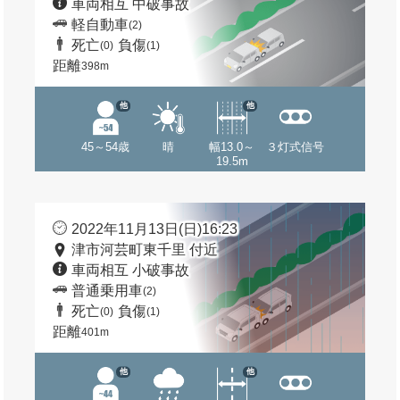
車両相互 中破事故
軽自動車
(2)
死亡
負傷
(0)
(1)
距離
398m
他
他
45～54歳
晴
幅13.0～
３灯式信号
19.5m
2022年11月13日(日)16:23
津市河芸町東千里 付近
車両相互 小破事故
普通乗用車
(2)
死亡
負傷
(0)
(1)
距離
401m
他
他