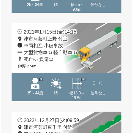
25～34歳
晴
幅5.5～
信号なし
9.0m
2021年1月15日(金)14:15
津市河芸町上野 付近
車両相互 小破事故
大型貨物車
軽自動車
(1)
(1)
死亡
負傷
(0)
(1)
距離
274m
他
他
35～44歳
晴
幅13.0～
信号なし
19.5m
2022年12月27日(火)09:59
津市河芸町東千里 付近