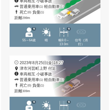
車両相互 小破事故
普通乗用車
軽自動車
(1)
(1)
死亡
負傷
(0)
(1)
距離
299m
他
他
55～64歳
晴
幅9.0～
信号（消
13.0m
灯）
2023年8月25日(金)18:27
津市河芸町上野 付近
車両相互 小破事故
普通乗用車
軽自動車
(1)
(1)
死亡
負傷
(0)
(1)
距離
309m
他
他