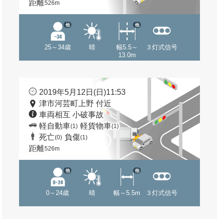
距離
526m
他
他
25～34歳
晴
幅5.5～
３灯式信号
13.0m
2019年5月12日(日)11:53
津市河芸町上野 付近
車両相互 小破事故
軽自動車
軽貨物車
(1)
(1)
死亡
負傷
(0)
(1)
距離
526m
他
他
0～24歳
晴
幅～5.5m
３灯式信号