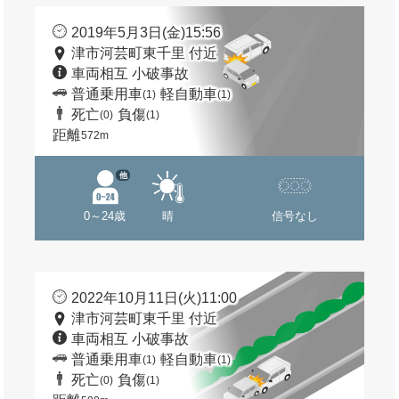
2019年5月3日(金)15:56
津市河芸町東千里 付近
車両相互 小破事故
普通乗用車
軽自動車
(1)
(1)
死亡
負傷
(0)
(1)
距離
572m
他
0～24歳
晴
信号なし
2022年10月11日(火)11:00
津市河芸町東千里 付近
車両相互 小破事故
普通乗用車
軽自動車
(1)
(1)
死亡
負傷
(0)
(1)