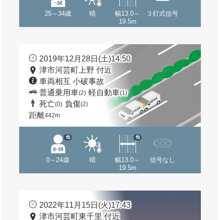
25～34歳
晴
幅13.0～
３灯式信号
19.5m
2019年12月28日(土)14:50
津市河芸町上野 付近
車両相互 小破事故
普通乗用車
軽自動車
(2)
(1)
死亡
負傷
(0)
(2)
距離
442m
他
他
0～24歳
晴
幅13.0～
信号なし
19.5m
2022年11月15日(火)17:43
津市河芸町東千里 付近