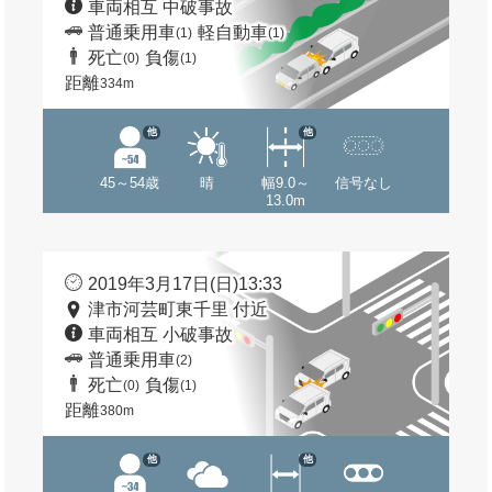
車両相互 中破事故
普通乗用車
軽自動車
(1)
(1)
死亡
負傷
(0)
(1)
距離
334m
他
他
45～54歳
晴
幅9.0～
信号なし
13.0m
2019年3月17日(日)13:33
津市河芸町東千里 付近
車両相互 小破事故
普通乗用車
(2)
死亡
負傷
(0)
(1)
距離
380m
他
他