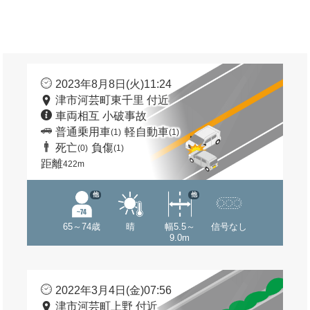
2023年8月8日(火)11:24
津市河芸町東千里 付近
車両相互 小破事故
普通乗用車
軽自動車
(1)
(1)
死亡
負傷
(0)
(1)
距離
422m
他
他
65～74歳
晴
幅5.5～
信号なし
9.0m
2022年3月4日(金)07:56
津市河芸町上野 付近