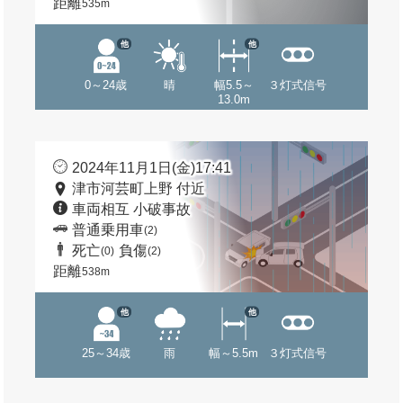
距離
535m
他
他
0～24歳
晴
幅5.5～
３灯式信号
13.0m
2024年11月1日(金)17:41
津市河芸町上野 付近
車両相互 小破事故
普通乗用車
(2)
死亡
負傷
(0)
(2)
距離
538m
他
他
25～34歳
雨
幅～5.5m
３灯式信号