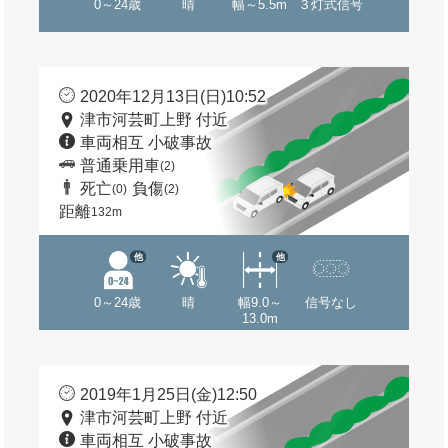
0～24歳
晴
幅～5.5m
３灯式信号
2020年12月13日(日)10:52
津市河芸町上野 付近
車両相互 小破事故
普通乗用車
(2)
死亡
負傷
(0)
(2)
距離
132m
他
他
0～24歳
晴
幅9.0～
信号なし
13.0m
2019年1月25日(金)12:50
津市河芸町上野 付近
車両相互 小破事故