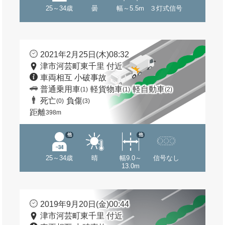
25～34歳
曇
幅～5.5m
３灯式信号
2021年2月25日(木)08:32
津市河芸町東千里 付近
車両相互 小破事故
普通乗用車
軽貨物車
軽自動車
(1)
(1)
(2)
死亡
負傷
(0)
(3)
距離
398m
他
他
25～34歳
晴
幅9.0～
信号なし
13.0m
2019年9月20日(金)00:44
津市河芸町東千里 付近