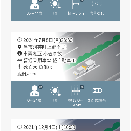
35～44歳
晴
幅～5.5m
信号なし
2024年7月8日(月)23:30
津市河芸町上野 付近
車両相互 小破事故
普通乗用車
軽自動車
(1)
(1)
死亡
負傷
(0)
(1)
距離
499m
他
他
0～24歳
晴
幅13.0～
３灯式信号
19.5m
2021年12月4日(土)16:08