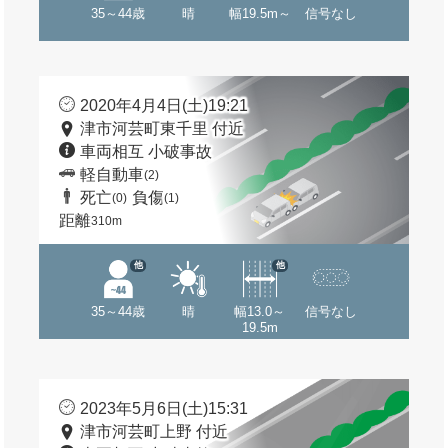
35～44歳
晴
幅19.5m～
信号なし
2020年4月4日(土)19:21
津市河芸町東千里 付近
車両相互 小破事故
軽自動車
(2)
死亡
負傷
(0)
(1)
距離
310m
他
他
35～44歳
晴
幅13.0～
信号なし
19.5m
2023年5月6日(土)15:31
津市河芸町上野 付近