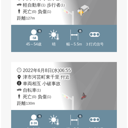
軽自動車
歩行者
(1)
(1)
死亡
負傷
(0)
(1)
距離
127m
他
他
45～54歳
晴
幅～5.5m
３灯式信号
2022年6月8日(水)06:55
津市河芸町東千里 付近
車両相互 小破事故
自転車
(1)
死亡
負傷
(0)
(1)
距離
130m
他
他