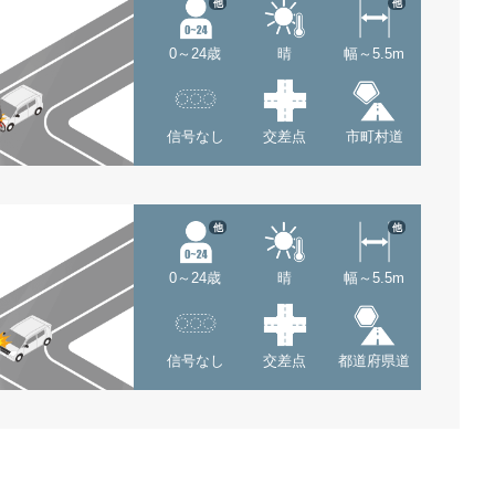
他
他
0～24歳
晴
幅～5.5m
信号なし
交差点
市町村道
他
他
0～24歳
晴
幅～5.5m
信号なし
交差点
都道府県道