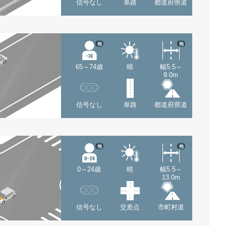
信号なし
単路
都道府県道
他
他
65～74歳
晴
幅5.5～
9.0m
信号なし
単路
都道府県道
他
他
0～24歳
晴
幅5.5～
13.0m
信号なし
交差点
市町村道