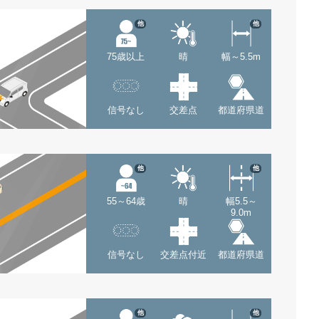
他
他
75歳以上
晴
幅～5.5m
信号なし
交差点
都道府県道
他
他
55～64歳
晴
幅5.5～
9.0m
信号なし
交差点付近
都道府県道
他
他