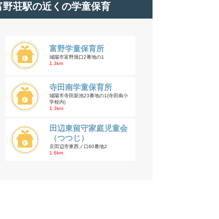
富野荘駅の近くの学童保育
富野学童保育所
城陽市富野堀口2番地の1
1.3km
寺田南学童保育所
城陽市寺田新池23番地の1(寺田南小
学校内)
1.3km
田辺東留守家庭児童会
（つつじ）
京田辺市東西ノ口60番地2
1.6km