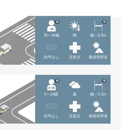
他
他
35～44歳
晴
幅～5.5m
信号なし
交差点
都道府県道
他
他
0～24歳
曇
幅～5.5m
信号なし
交差点
都道府県道