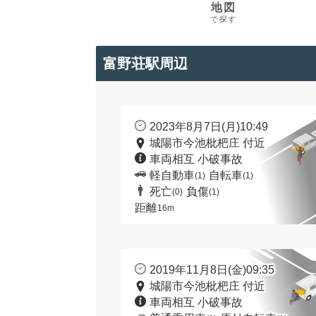
地図
で探す
富野荘駅周辺
2023年8月7日(月)10:49
城陽市今池枇杷庄 付近
車両相互 小破事故
軽自動車
自転車
(1)
(1)
死亡
負傷
(0)
(1)
距離
16m
2019年11月8日(金)09:35
城陽市今池枇杷庄 付近
車両相互 小破事故