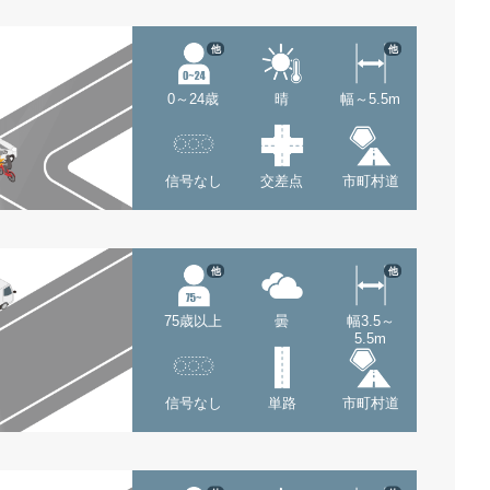
他
他
0～24歳
晴
幅～5.5m
信号なし
交差点
市町村道
他
他
75歳以上
曇
幅3.5～
5.5m
信号なし
単路
市町村道