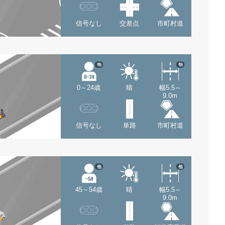
信号なし
交差点
市町村道
他
他
0～24歳
晴
幅5.5～
9.0m
信号なし
単路
市町村道
他
他
45～54歳
晴
幅5.5～
9.0m