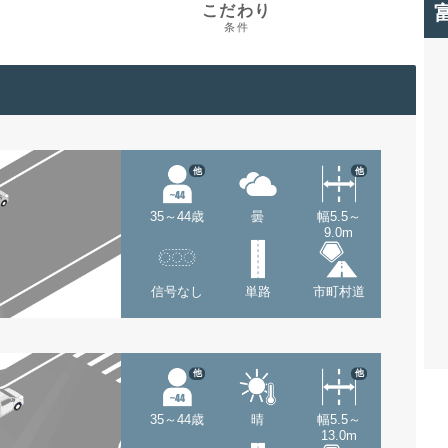
こだわり
条件
他
他
35～44歳
曇
幅5.5～
9.0m
信号なし
単路
市町村道
他
他
35～44歳
晴
幅5.5～
13.0m