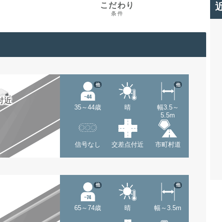
こだわり
条件
他
他
付近
35～44歳
晴
幅3.5～
5.5m
信号なし
交差点付近
市町村道
他
他
65～74歳
晴
幅～3.5m