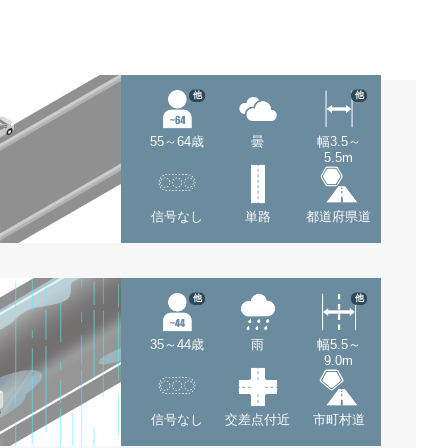
他
他
55～64歳
曇
幅3.5～
5.5m
信号なし
単路
都道府県道
他
他
35～44歳
雨
幅5.5～
9.0m
信号なし
交差点付近
市町村道