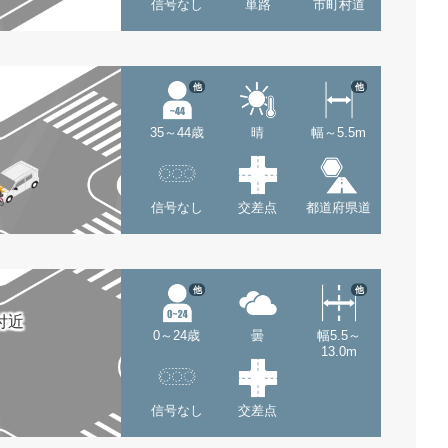
信号なし
単路
市町村道
他
他
35～44歳
晴
幅～5.5m
信号なし
交差点
都道府県道
他
他
付近
0～24歳
曇
幅5.5～
13.0m
信号なし
交差点