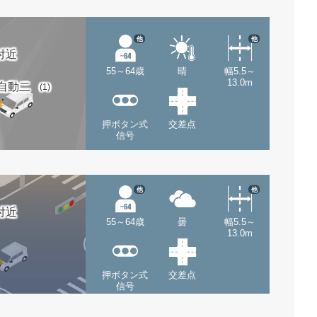
他
他
付近
55～64歳
晴
幅5.5～
13.0m
自動二
(1)
押ボタン式
交差点
信号
他
他
付近
55～64歳
曇
幅5.5～
13.0m
押ボタン式
交差点
信号