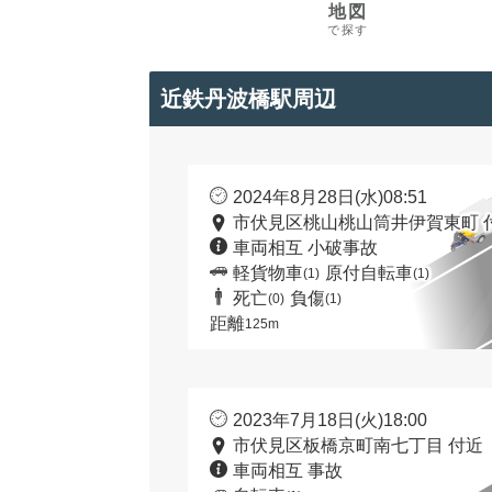
地図
で探す
近鉄丹波橋駅周辺
2024年8月28日(水)08:51
市伏見区桃山桃山筒井伊賀東町 
車両相互 小破事故
軽貨物車
原付自転車
(1)
(1)
死亡
負傷
(0)
(1)
距離
125m
2023年7月18日(火)18:00
市伏見区板橋京町南七丁目 付近
車両相互 事故