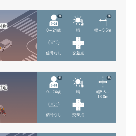
他
他
付近
0～24歳
晴
幅～5.5m
信号なし
交差点
他
他
付近
0～24歳
晴
幅5.5～
13.0m
信号なし
交差点