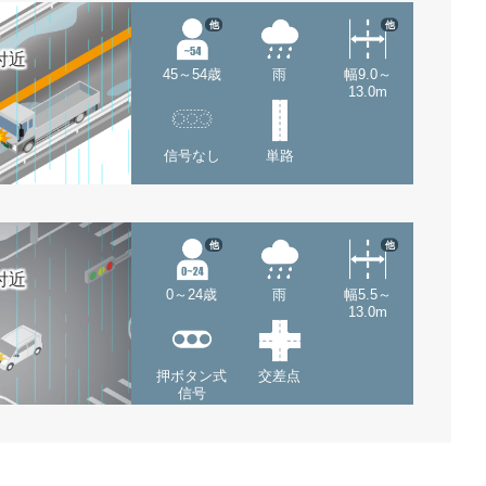
他
他
付近
45～54歳
雨
幅9.0～
13.0m
信号なし
単路
他
他
付近
0～24歳
雨
幅5.5～
13.0m
押ボタン式
交差点
信号