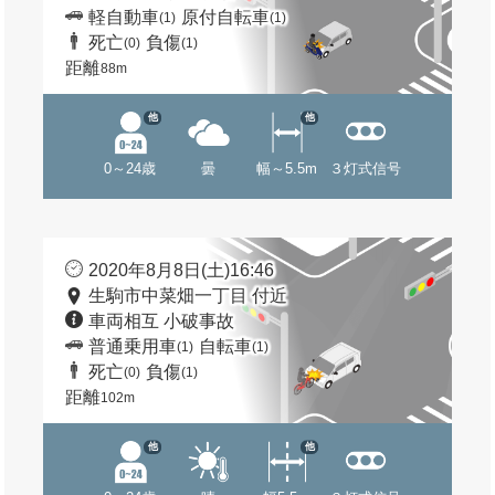
軽自動車
原付自転車
(1)
(1)
死亡
負傷
(0)
(1)
距離
88m
他
他
0～24歳
曇
幅～5.5m
３灯式信号
2020年8月8日(土)16:46
生駒市中菜畑一丁目 付近
車両相互 小破事故
普通乗用車
自転車
(1)
(1)
死亡
負傷
(0)
(1)
距離
102m
他
他