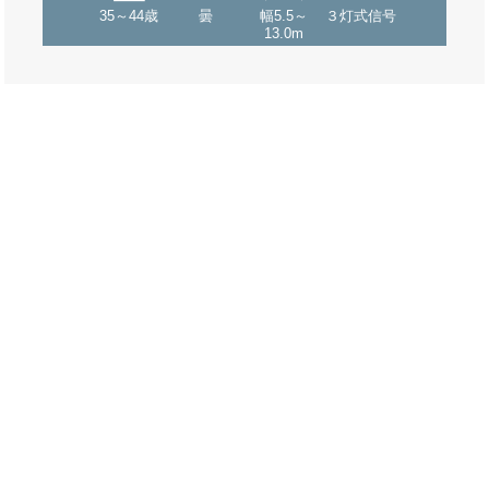
35～44歳
曇
幅5.5～
３灯式信号
13.0m