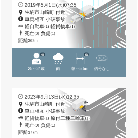
2019年5月1日(水)07:35
生駒市山崎町 付近
車両相互 小破事故
軽自動車
軽貨物車
(1)
(1)
死亡
負傷
(0)
(1)
距離
362m
他
他
25～34歳
雨
幅～5.5m
信号なし
2023年9月13日(水)12:35
生駒市山崎町 付近
車両相互 小破事故
軽貨物車
原付二種二輪車
(1)
(1)
死亡
負傷
(0)
(1)
距離
377m