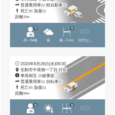
普通乗用車
軽自動車
(1)
(1)
死亡
負傷
(0)
(1)
距離
33m
他
他
45～54歳
曇
幅～5.5m
信号なし
2020年8月26日(水)09:30
生駒市中菜畑一丁目 付近
車両相互 小破事故
普通乗用車
自転車
(1)
(1)
死亡
負傷
(0)
(1)
距離
68m
他
他