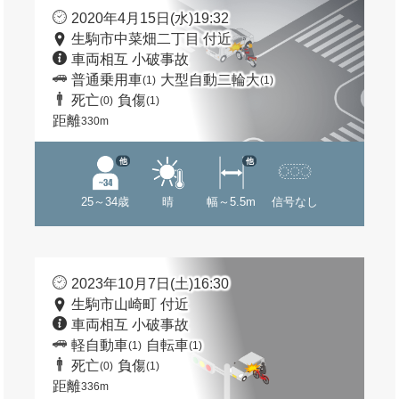
2020年4月15日(水)19:32
生駒市中菜畑二丁目 付近
車両相互 小破事故
普通乗用車
大型自動二輪大
(1)
(1)
死亡
負傷
(0)
(1)
距離
330m
他
他
25～34歳
晴
幅～5.5m
信号なし
2023年10月7日(土)16:30
生駒市山崎町 付近
車両相互 小破事故
軽自動車
自転車
(1)
(1)
死亡
負傷
(0)
(1)
距離
336m