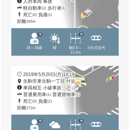
人対車両 事故
軽自動車
歩行者
(1)
(1)
死亡
負傷
(0)
(1)
距離
265m
他
他
25～34歳
晴
幅5.5～
３灯式信号
13.0m
2019年5月20日(月)14:19
生駒市東生駒一丁目 付近
車両相互 小破事故
普通乗用車
普通貨物車
(1)
(1)
死亡
負傷
(0)
(1)
距離
272m
他
他