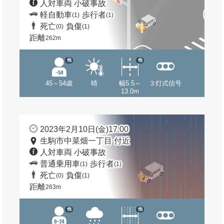
人対車両 小破事故
軽自動車
歩行者
(1)
(1)
死亡
負傷
(0)
(1)
距離
262m
他
他
45～54歳
晴
幅5.5～
３灯式信号
13.0m
2023年2月10日(金)17:00
生駒市中菜畑一丁目 付近
人対車両 小破事故
普通乗用車
歩行者
(1)
(1)
死亡
負傷
(0)
(1)
距離
263m
他
他