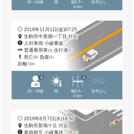
45～54歳
晴
幅5.5～
信号なし
9.0m
2019年11月1日(金)07:25
生駒市中菜畑一丁目 付近
人対車両 小破事故
普通乗用車
歩行者
(1)
(1)
死亡
負傷
(0)
(1)
距離
72m
他
他
25～34歳
晴
幅5.5～
信号なし
9.0m
2019年8月7日(水)16:50
生駒市新旭ケ丘 付近
車両相互 小破事故