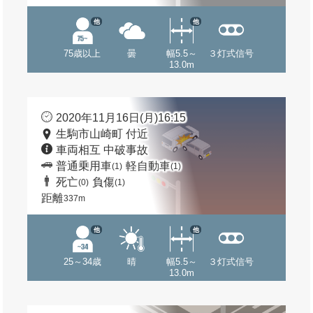
他
他
75歳以上
曇
幅5.5～
３灯式信号
13.0m
2020年11月16日(月)16:15
生駒市山崎町 付近
車両相互 中破事故
普通乗用車
軽自動車
(1)
(1)
死亡
負傷
(0)
(1)
距離
337m
他
他
25～34歳
晴
幅5.5～
３灯式信号
13.0m