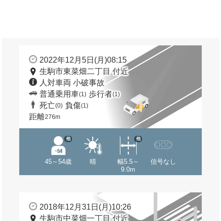
2022年12月5日(月)08:15
生駒市東菜畑二丁目 付近
人対車両 小破事故
普通乗用車
歩行者
(1)
(1)
死亡
負傷
(0)
(1)
距離
276m
他
他
45～54歳
晴
幅5.5～
信号なし
9.0m
2018年12月31日(月)10:26
生駒市中菜畑一丁目 付近