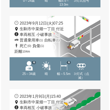
0～24歳
晴
幅5.5～
３灯式信号
13.0m
2023年9月12日(火)07:25
生駒市中菜畑一丁目 付近
車両相互 小破事故
普通乗用車
自転車
(1)
(1)
死亡
負傷
(0)
(1)
距離
104m
他
他
25～34歳
晴
幅～5.5m
３灯式（点
滅）
2023年1月9日(月)15:40
生駒市中菜畑一丁目 付近
車両相互 小破事故