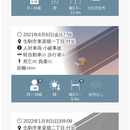
0～24歳
雨
幅5.5～
３灯式信号
13.0m
2021年8月6日(金)17:56
生駒市東菜畑一丁目 付近
人対車両 小破事故
軽自動車
歩行者
(1)
(1)
死亡
負傷
(0)
(1)
距離
280m
他
他
25～34歳
晴
幅3.5～
信号なし
5.5m
2022年1月9日(日)09:09
生駒市東菜畑二丁目 付近