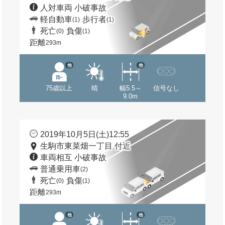
人対車両 小破事故
軽自動車
歩行者
(1)
(1)
死亡
負傷
(0)
(1)
距離
293m
他
他
75歳以上
晴
幅5.5～
信号なし
9.0m
2019年10月5日(土)12:55
生駒市東菜畑一丁目 付近
車両相互 小破事故
普通乗用車
(2)
死亡
負傷
(0)
(1)
距離
293m
他
他