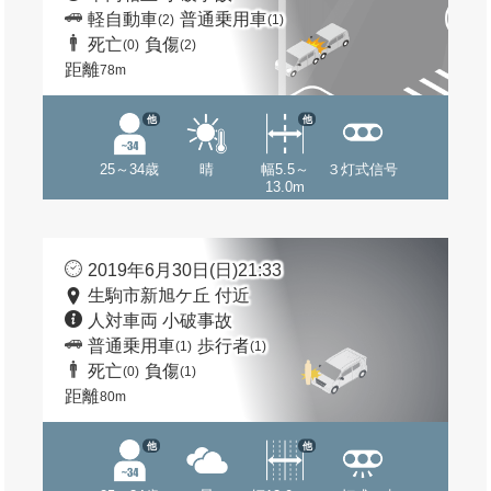
軽自動車
普通乗用車
(2)
(1)
死亡
負傷
(0)
(2)
距離
78m
他
他
25～34歳
晴
幅5.5～
３灯式信号
13.0m
2019年6月30日(日)21:33
生駒市新旭ケ丘 付近
人対車両 小破事故
普通乗用車
歩行者
(1)
(1)
死亡
負傷
(0)
(1)
距離
80m
他
他