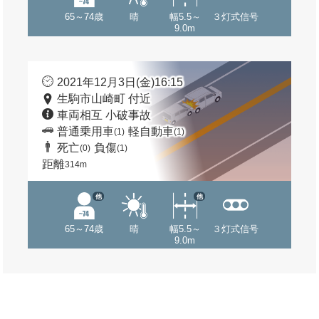
65～74歳
晴
幅5.5～
３灯式信号
9.0m
2021年12月3日(金)16:15
生駒市山崎町 付近
車両相互 小破事故
普通乗用車
軽自動車
(1)
(1)
死亡
負傷
(0)
(1)
距離
314m
他
他
65～74歳
晴
幅5.5～
３灯式信号
9.0m