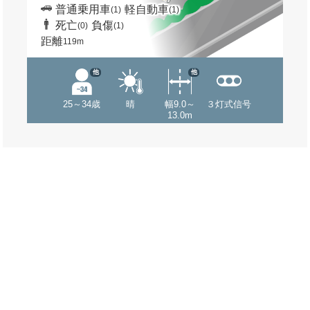
普通乗用車
軽自動車
(1)
(1)
死亡
負傷
(0)
(1)
距離
119m
他
他
25～34歳
晴
幅9.0～
３灯式信号
13.0m