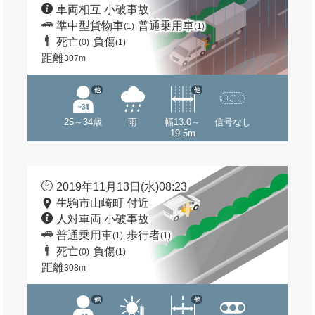
車両相互 小破事故
準中型貨物車
普通乗用車
(1)
(1)
死亡
負傷
(0)
(1)
距離
307m
他
他
25～34歳
雨
幅13.0～
信号なし
19.5m
2019年11月13日(水)08:23
生駒市山崎町 付近
人対車両 小破事故
普通乗用車
歩行者
(1)
(1)
死亡
負傷
(0)
(1)
距離
308m
他
他