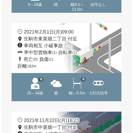
0～24歳
晴
幅9.0～
信号なし
13.0m
2021年2月1日(月)09:00
生駒市東菜畑二丁目 付近
車両相互 小破事故
準中型貨物車
自転車
(1)
(1)
死亡
負傷
(0)
(1)
距離
182m
他
他
25～34歳
曇
幅～5.5m
３灯式信号
2021年11月22日(月)16:23
生駒市中菜畑一丁目 付近