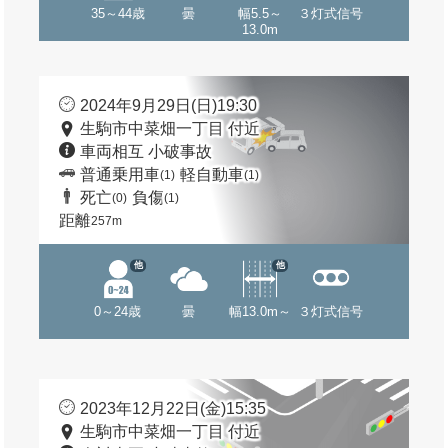
35～44歳
曇
幅5.5～
３灯式信号
13.0m
2024年9月29日(日)19:30
生駒市中菜畑一丁目 付近
車両相互 小破事故
普通乗用車
軽自動車
(1)
(1)
死亡
負傷
(0)
(1)
距離
257m
他
他
0～24歳
曇
幅13.0m～
３灯式信号
2023年12月22日(金)15:35
生駒市中菜畑一丁目 付近