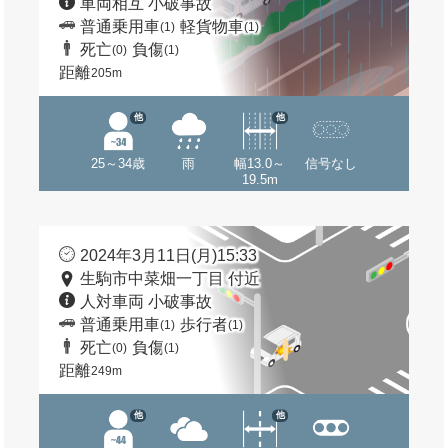
車両相互 小破事故
普通乗用車
軽貨物車
(1)
(1)
死亡
負傷
(0)
(1)
距離
205m
他
他
25～34歳
雨
幅13.0～
信号なし
19.5m
2024年3月11日(月)15:33
生駒市中菜畑一丁目 付近
人対車両 小破事故
普通乗用車
歩行者
(1)
(1)
死亡
負傷
(0)
(1)
距離
249m
他
他