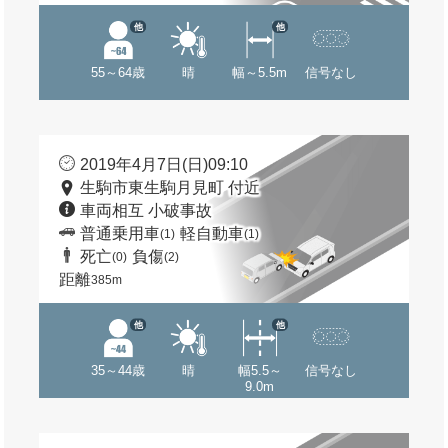
他
他
55～64歳
晴
幅～5.5m
信号なし
2019年4月7日(日)09:10
生駒市東生駒月見町 付近
車両相互 小破事故
普通乗用車
軽自動車
(1)
(1)
死亡
負傷
(0)
(2)
距離
385m
他
他
35～44歳
晴
幅5.5～
信号なし
9.0m