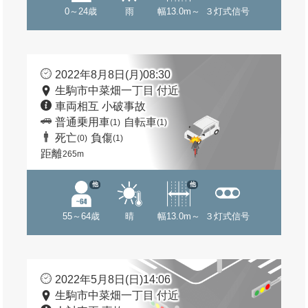
0～24歳
雨
幅13.0m～
３灯式信号
2022年8月8日(月)08:30
生駒市中菜畑一丁目 付近
車両相互 小破事故
普通乗用車
自転車
(1)
(1)
死亡
負傷
(0)
(1)
距離
265m
他
他
55～64歳
晴
幅13.0m～
３灯式信号
2022年5月8日(日)14:06
生駒市中菜畑一丁目 付近