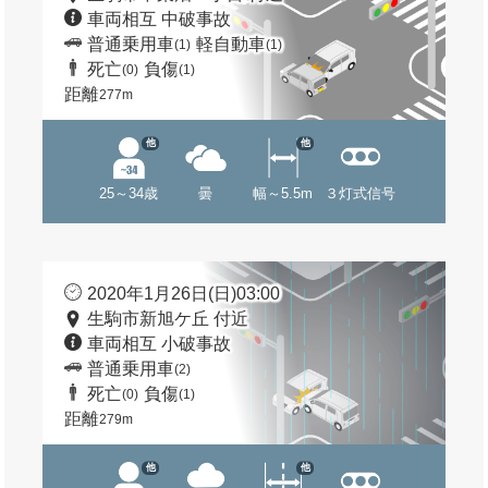
車両相互 中破事故
普通乗用車
軽自動車
(1)
(1)
死亡
負傷
(0)
(1)
距離
277m
他
他
25～34歳
曇
幅～5.5m
３灯式信号
2020年1月26日(日)03:00
生駒市新旭ケ丘 付近
車両相互 小破事故
普通乗用車
(2)
死亡
負傷
(0)
(1)
距離
279m
他
他