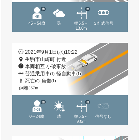
他
他
45～54歳
曇
幅5.5～
３灯式信号
13.0m
2021年9月1日(水)10:22
生駒市山崎町 付近
車両相互 小破事故
普通乗用車
軽自動車
(1)
(1)
死亡
負傷
(0)
(1)
距離
357m
他
他
0～24歳
晴
幅5.5～
信号なし
9.0m