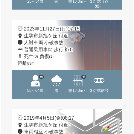
25～34歳
曇
幅13.0m～
３灯式（点
滅）
2023年11月27日(月)17:15
生駒市新旭ケ丘 付近
人対車両 小破事故
普通乗用車
歩行者
(1)
(1)
死亡
負傷
(0)
(1)
距離
83m
他
他
55～64歳
雨
幅13.0m～
３灯式信号
2019年4月5日(金)08:17
生駒市新旭ケ丘 付近
車両相互 小破事故