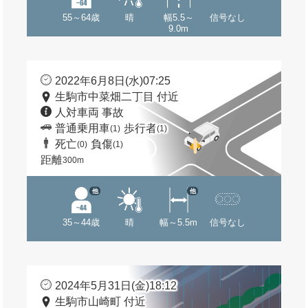
55～64歳
晴
幅5.5～
信号なし
9.0m
2022年6月8日(水)07:25
生駒市中菜畑二丁目 付近
人対車両 事故
普通乗用車
歩行者
(1)
(1)
死亡
負傷
(0)
(1)
距離
300m
他
他
35～44歳
晴
幅～5.5m
信号なし
2024年5月31日(金)18:12
生駒市山崎町 付近