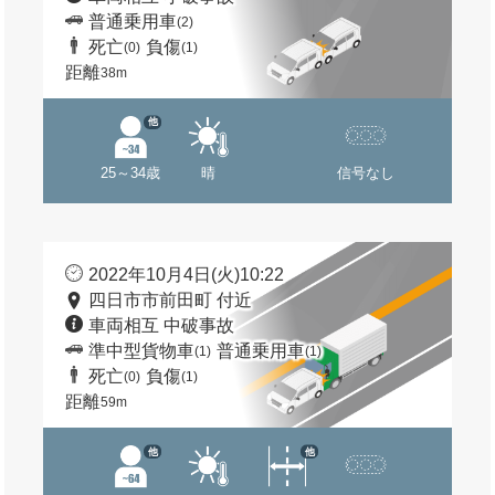
普通乗用車
(2)
死亡
負傷
(0)
(1)
距離
38m
他
25～34歳
晴
信号なし
2022年10月4日(火)10:22
四日市市前田町 付近
車両相互 中破事故
準中型貨物車
普通乗用車
(1)
(1)
死亡
負傷
(0)
(1)
距離
59m
他
他