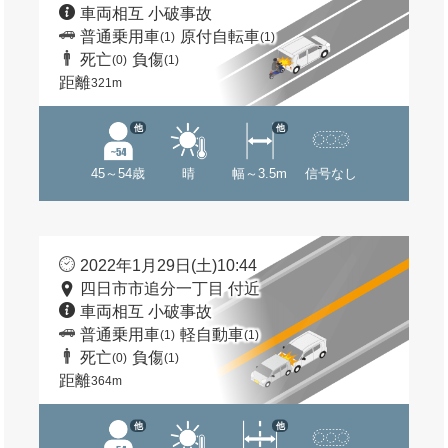
車両相互 小破事故
普通乗用車
原付自転車
(1)
(1)
死亡
負傷
(0)
(1)
距離
321m
他
他
45～54歳
晴
幅～3.5m
信号なし
2022年1月29日(土)10:44
四日市市追分一丁目 付近
車両相互 小破事故
普通乗用車
軽自動車
(1)
(1)
死亡
負傷
(0)
(1)
距離
364m
他
他