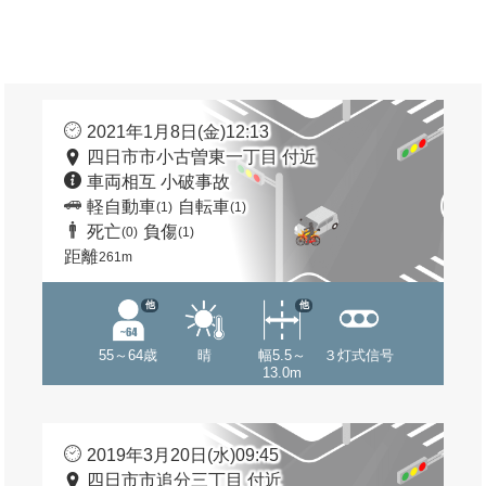
2021年1月8日(金)12:13
四日市市小古曽東一丁目 付近
車両相互 小破事故
軽自動車
自転車
(1)
(1)
死亡
負傷
(0)
(1)
距離
261m
他
他
55～64歳
晴
幅5.5～
３灯式信号
13.0m
2019年3月20日(水)09:45
四日市市追分三丁目 付近