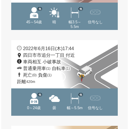
他
他
45～54歳
晴
幅3.5～
信号なし
5.5m
2022年6月16日(木)17:44
四日市市追分一丁目 付近
車両相互 小破事故
普通乗用車
自転車
(1)
(1)
死亡
負傷
(0)
(1)
距離
420m
他
他
0～24歳
曇
幅～5.5m
信号なし