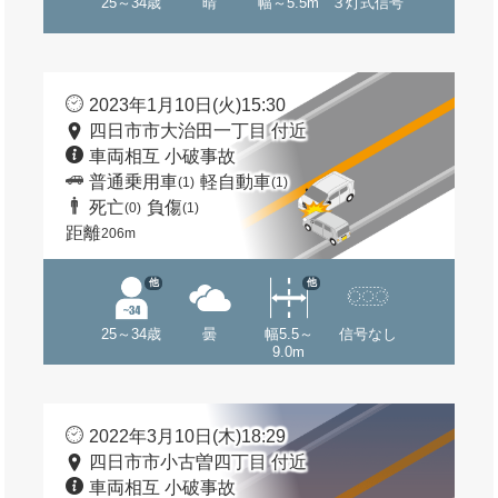
25～34歳
晴
幅～5.5m
３灯式信号
2023年1月10日(火)15:30
四日市市大治田一丁目 付近
車両相互 小破事故
普通乗用車
軽自動車
(1)
(1)
死亡
負傷
(0)
(1)
距離
206m
他
他
25～34歳
曇
幅5.5～
信号なし
9.0m
2022年3月10日(木)18:29
四日市市小古曽四丁目 付近
車両相互 小破事故