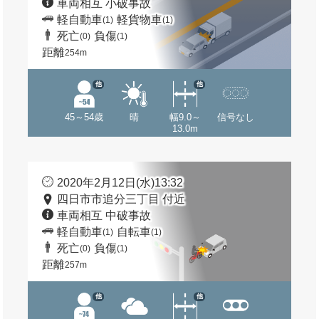
車両相互 小破事故
軽自動車
軽貨物車
(1)
(1)
死亡
負傷
(0)
(1)
距離
254m
他
他
45～54歳
晴
幅9.0～
信号なし
13.0m
2020年2月12日(水)13:32
四日市市追分三丁目 付近
車両相互 中破事故
軽自動車
自転車
(1)
(1)
死亡
負傷
(0)
(1)
距離
257m
他
他