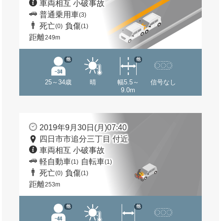
車両相互 小破事故
普通乗用車
(3)
死亡
負傷
(0)
(1)
距離
249m
他
他
25～34歳
晴
幅5.5～
信号なし
9.0m
2019年9月30日(月)07:40
四日市市追分三丁目 付近
車両相互 小破事故
軽自動車
自転車
(1)
(1)
死亡
負傷
(0)
(1)
距離
253m
他
他