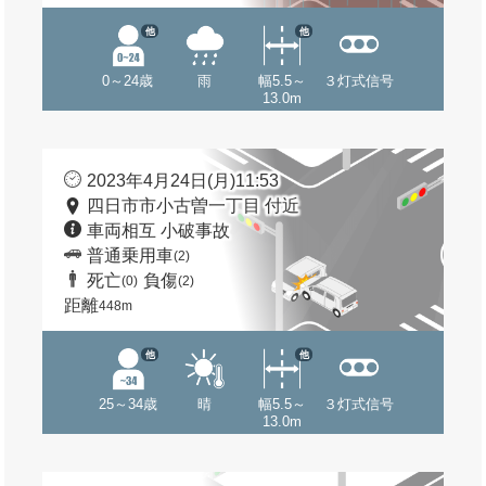
他
他
0～24歳
雨
幅5.5～
３灯式信号
13.0m
2023年4月24日(月)11:53
四日市市小古曽一丁目 付近
車両相互 小破事故
普通乗用車
(2)
死亡
負傷
(0)
(2)
距離
448m
他
他
25～34歳
晴
幅5.5～
３灯式信号
13.0m