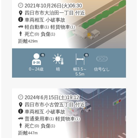
2021年10月26日(火)06:30
四日市市大治田一丁目 付近
車両相互 小破事故
軽自動車
軽貨物車
(1)
(1)
死亡
負傷
(0)
(1)
距離
429m
他
他
0～24歳
晴
幅3.5～
信号なし
5.5m
2024年6月15日(土)19:12
四日市市小古曽五丁目 付近
車両相互 小破事故
普通乗用車
軽貨物車
(1)
(1)
死亡
負傷
(0)
(1)
距離
447m