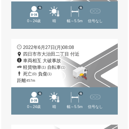
他
他
0～24歳
晴
幅～5.5m
信号なし
2022年6月27日(月)08:08
四日市市大治田二丁目 付近
車両相互 大破事故
軽貨物車
自転車
(1)
(1)
死亡
負傷
(0)
(1)
距離
457m
他
他
0～24歳
晴
幅～5.5m
信号なし