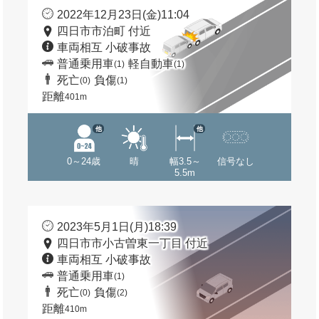
2022年12月23日(金)11:04
四日市市泊町 付近
車両相互 小破事故
普通乗用車
軽自動車
(1)
(1)
死亡
負傷
(0)
(1)
距離
401m
他
他
0～24歳
晴
幅3.5～
信号なし
5.5m
2023年5月1日(月)18:39
四日市市小古曽東一丁目 付近
車両相互 小破事故
普通乗用車
(1)
死亡
負傷
(0)
(2)
距離
410m