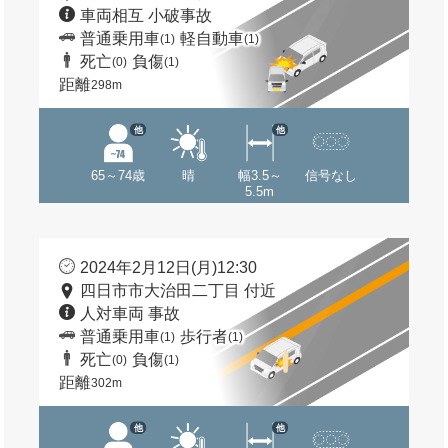
車両相互 小破事故
普通乗用車
軽自動車
(1)
(1)
死亡
負傷
(0)
(1)
距離
298m
他
他
65～74歳
晴
幅3.5～
信号なし
5.5m
2024年2月12日(月)12:30
四日市市大治田二丁目 付近
人対車両 事故
普通乗用車
歩行者
(1)
(1)
死亡
負傷
(0)
(1)
距離
302m
他
他