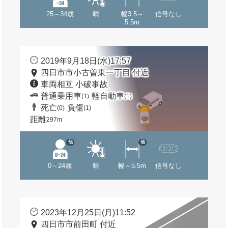
25～34歳
晴
幅3.5～
信号なし
5.5m
2019年9月18日(水)17:57
四日市市小古曽東一丁目 付近
車両相互 小破事故
普通乗用車
軽自動車
(1)
(1)
死亡
負傷
(0)
(1)
距離
297m
他
他
0～24歳
晴
幅～5.5m
信号なし
2023年12月25日(月)11:52
四日市市前田町 付近