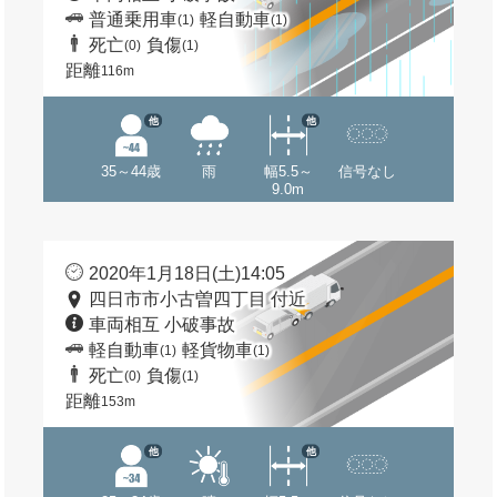
普通乗用車
軽自動車
(1)
(1)
死亡
負傷
(0)
(1)
距離
116m
他
他
35～44歳
雨
幅5.5～
信号なし
9.0m
2020年1月18日(土)14:05
四日市市小古曽四丁目 付近
車両相互 小破事故
軽自動車
軽貨物車
(1)
(1)
死亡
負傷
(0)
(1)
距離
153m
他
他