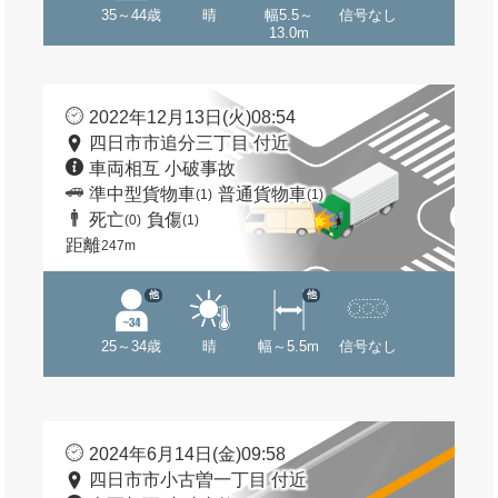
35～44歳
晴
幅5.5～
信号なし
13.0m
2022年12月13日(火)08:54
四日市市追分三丁目 付近
車両相互 小破事故
準中型貨物車
普通貨物車
(1)
(1)
死亡
負傷
(0)
(1)
距離
247m
他
他
25～34歳
晴
幅～5.5m
信号なし
2024年6月14日(金)09:58
四日市市小古曽一丁目 付近