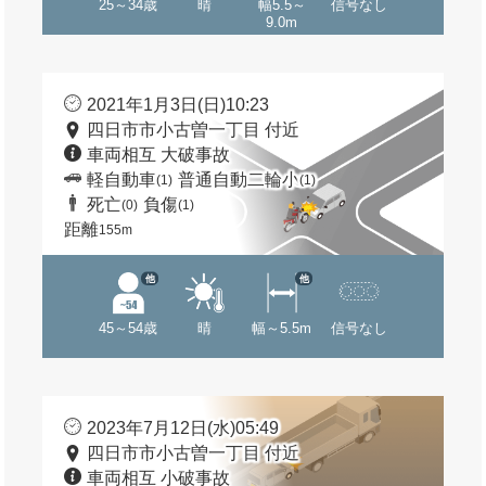
25～34歳
晴
幅5.5～
信号なし
9.0m
2021年1月3日(日)10:23
四日市市小古曽一丁目 付近
車両相互 大破事故
軽自動車
普通自動二輪小
(1)
(1)
死亡
負傷
(0)
(1)
距離
155m
他
他
45～54歳
晴
幅～5.5m
信号なし
2023年7月12日(水)05:49
四日市市小古曽一丁目 付近
車両相互 小破事故