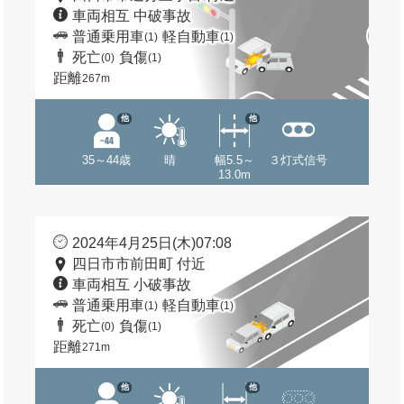
車両相互 中破事故
普通乗用車
軽自動車
(1)
(1)
死亡
負傷
(0)
(1)
距離
267m
他
他
35～44歳
晴
幅5.5～
３灯式信号
13.0m
2024年4月25日(木)07:08
四日市市前田町 付近
車両相互 小破事故
普通乗用車
軽自動車
(1)
(1)
死亡
負傷
(0)
(1)
距離
271m
他
他