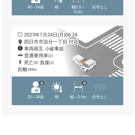
45～54歳
晴
幅5.5～
信号なし
9.0m
2023年7月24日(月)06:24
四日市市追分一丁目 付近
車両相互 小破事故
普通乗用車
(2)
死亡
負傷
(0)
(2)
距離
398m
他
他
25～34歳
晴
幅～5.5m
信号なし