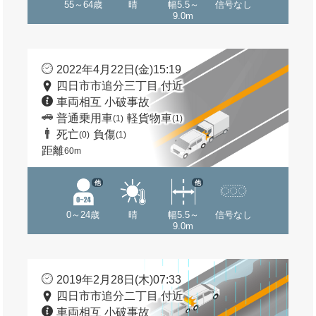
55～64歳
晴
幅5.5～
信号なし
9.0m
2022年4月22日(金)15:19
四日市市追分三丁目 付近
車両相互 小破事故
普通乗用車
軽貨物車
(1)
(1)
死亡
負傷
(0)
(1)
距離
60m
他
他
0～24歳
晴
幅5.5～
信号なし
9.0m
2019年2月28日(木)07:33
四日市市追分二丁目 付近
車両相互 小破事故