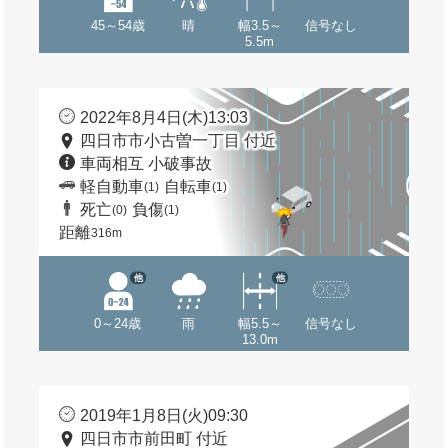
45～54歳
晴
幅3.5～
信号なし
5.5m
2022年8月4日(木)13:03
四日市市小古曽一丁目 付近
車両相互 小破事故
軽自動車
自転車
(1)
(1)
死亡
負傷
(0)
(1)
距離
316m
他
他
0～24歳
雨
幅5.5～
信号なし
13.0m
2019年1月8日(火)09:30
四日市市前田町 付近