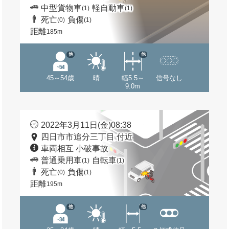
中型貨物車
軽自動車
(1)
(1)
死亡
負傷
(0)
(1)
距離
185m
他
他
45～54歳
晴
幅5.5～
信号なし
9.0m
2022年3月11日(金)08:38
四日市市追分三丁目 付近
車両相互 小破事故
普通乗用車
自転車
(1)
(1)
死亡
負傷
(0)
(1)
距離
195m
他
他