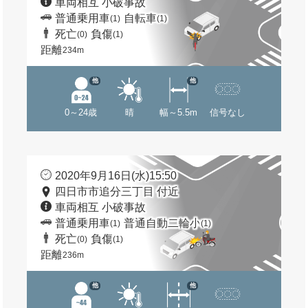
車両相互 小破事故
普通乗用車
自転車
(1)
(1)
死亡
負傷
(0)
(1)
距離
234m
他
他
0～24歳
晴
幅～5.5m
信号なし
2020年9月16日(水)15:50
四日市市追分三丁目 付近
車両相互 小破事故
普通乗用車
普通自動二輪小
(1)
(1)
死亡
負傷
(0)
(1)
距離
236m
他
他