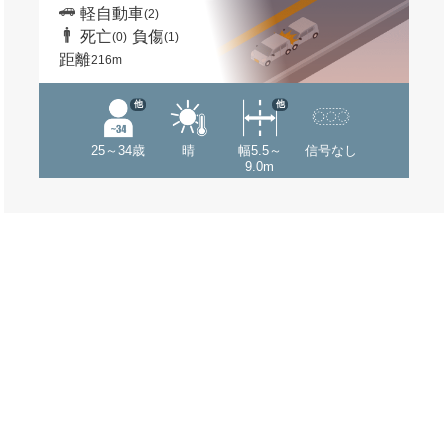
軽自動車
(2)
死亡
負傷
(0)
(1)
距離
216m
他
他
25～34歳
晴
幅5.5～
信号なし
9.0m