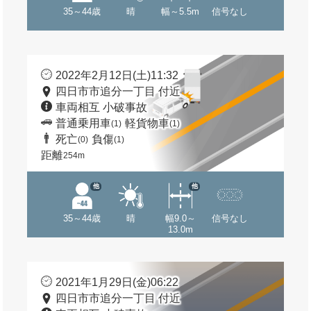
35～44歳
晴
幅～5.5m
信号なし
2022年2月12日(土)11:32
四日市市追分一丁目 付近
車両相互 小破事故
普通乗用車
軽貨物車
(1)
(1)
死亡
負傷
(0)
(1)
距離
254m
他
他
35～44歳
晴
幅9.0～
信号なし
13.0m
2021年1月29日(金)06:22
四日市市追分一丁目 付近