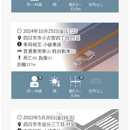
35～44歳
晴
幅9.0～
信号なし
13.0m
2024年10月25日(金)17:22
四日市市小古曽四丁目 付近
車両相互 小破事故
普通乗用車
軽自動車
(1)
(1)
死亡
負傷
(0)
(1)
距離
227m
他
他
25～34歳
晴
幅5.5～
信号なし
9.0m
2022年5月20日(金)16:32
四日市市追分三丁目 付近