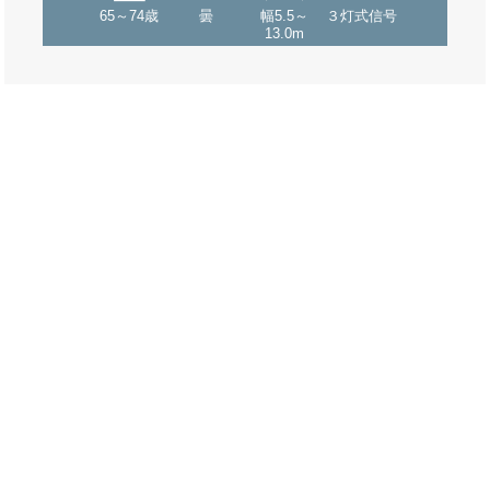
65～74歳
曇
幅5.5～
３灯式信号
13.0m