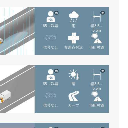
他
他
65～74歳
雨
幅3.5～
5.5m
信号なし
交差点付近
市町村道
他
他
65～74歳
晴
幅3.5～
5.5m
信号なし
カーブ
市町村道