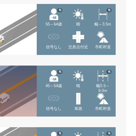
他
他
55～64歳
晴
幅～3.5m
信号なし
交差点付近
市町村道
他
他
45～54歳
晴
幅5.5～
9.0m
信号なし
単路
市町村道
他
他