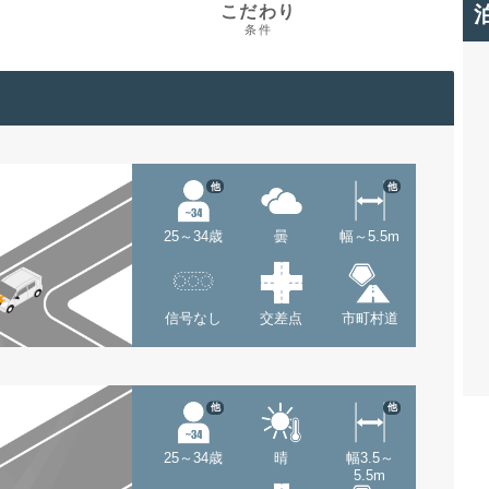
こだわり
条件
他
他
25～34歳
曇
幅～5.5m
信号なし
交差点
市町村道
他
他
25～34歳
晴
幅3.5～
5.5m