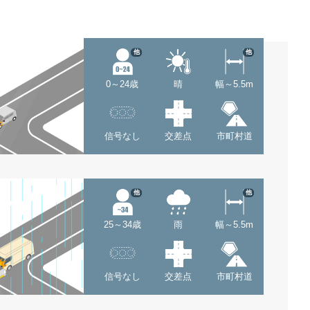
他
他
0～24歳
晴
幅～5.5m
信号なし
交差点
市町村道
他
他
25～34歳
雨
幅～5.5m
信号なし
交差点
市町村道