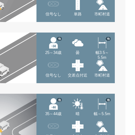
信号なし
単路
市町村道
他
他
25～34歳
曇
幅3.5～
5.5m
信号なし
交差点付近
市町村道
他
他
35～44歳
晴
幅～5.5m