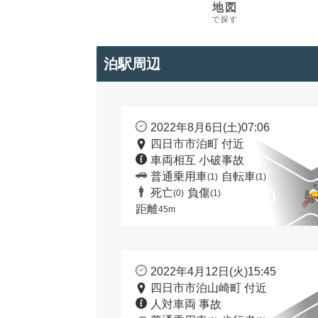
地図
で探す
泊駅周辺
2022年8月6日(土)07:06
四日市市泊町 付近
車両相互 小破事故
普通乗用車
自転車
(1)
(1)
死亡
負傷
(0)
(1)
距離
45m
2022年4月12日(火)15:45
四日市市泊山崎町 付近
人対車両 事故