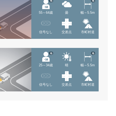
他
他
55～64歳
曇
幅～5.5m
信号なし
交差点
市町村道
他
他
25～34歳
晴
幅～5.5m
信号なし
交差点
市町村道