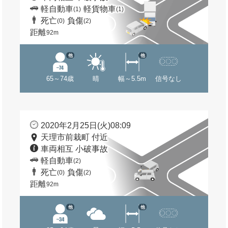
軽自動車
軽貨物車
(1)
(1)
死亡
負傷
(0)
(2)
距離
92m
他
他
65～74歳
晴
幅～5.5m
信号なし
2020年2月25日(火)08:09
天理市前栽町 付近
車両相互 小破事故
軽自動車
(2)
死亡
負傷
(0)
(2)
距離
92m
他
他