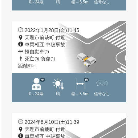
0～24歳
晴
幅～5.5m
信号なし
2022年1月28日(金)11:45
天理市前栽町 付近
車両相互 中破事故
軽自動車
(2)
死亡
負傷
(0)
(1)
距離
91m
他
他
0～24歳
晴
幅～5.5m
信号なし
2024年8月10日(土)11:39
天理市前栽町 付近
車両相互 中破事故