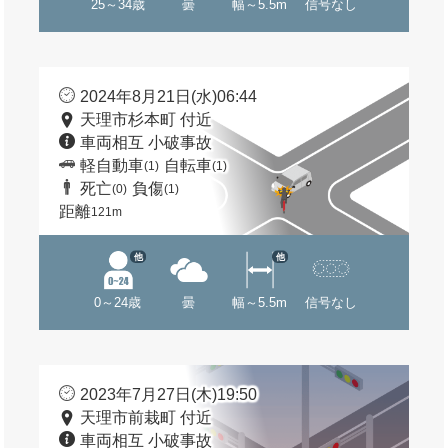
25～34歳
曇
幅～5.5m
信号なし
2024年8月21日(水)06:44
天理市杉本町 付近
車両相互 小破事故
軽自動車
自転車
(1)
(1)
死亡
負傷
(0)
(1)
距離
121m
他
他
0～24歳
曇
幅～5.5m
信号なし
2023年7月27日(木)19:50
天理市前栽町 付近
車両相互 小破事故