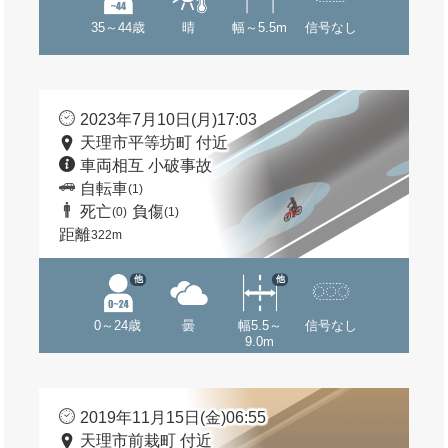
35～44歳
晴
幅～5.5m
信号なし
2023年7月10日(月)17:03
天理市平等坊町 付近
車両相互 小破事故
自転車
(1)
死亡
負傷
(0)
(1)
距離
322m
他
他
0～24歳
曇
幅5.5～
信号なし
9.0m
2019年11月15日(金)06:55
天理市前栽町 付近