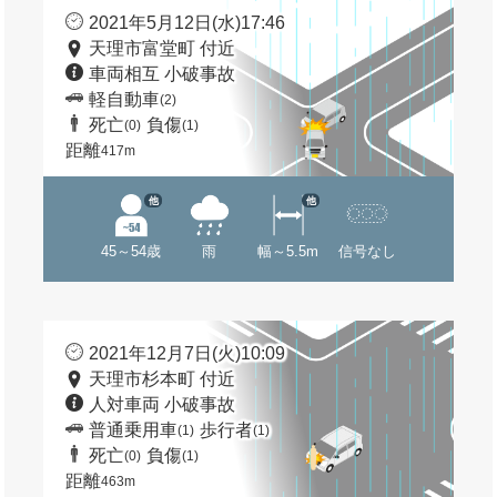
2021年5月12日(水)17:46
天理市富堂町 付近
車両相互 小破事故
軽自動車
(2)
死亡
負傷
(0)
(1)
距離
417m
他
他
45～54歳
雨
幅～5.5m
信号なし
2021年12月7日(火)10:09
天理市杉本町 付近
人対車両 小破事故
普通乗用車
歩行者
(1)
(1)
死亡
負傷
(0)
(1)
距離
463m