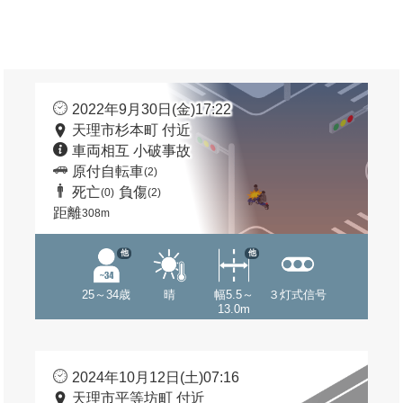
2022年9月30日(金)17:22
天理市杉本町 付近
車両相互 小破事故
原付自転車
(2)
死亡
負傷
(0)
(2)
距離
308m
他
他
25～34歳
晴
幅5.5～
３灯式信号
13.0m
2024年10月12日(土)07:16
天理市平等坊町 付近