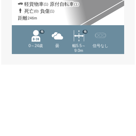
軽貨物車
原付自転車
(1)
(1)
死亡
負傷
(0)
(1)
距離
246m
他
他
0～24歳
曇
幅5.5～
信号なし
9.0m