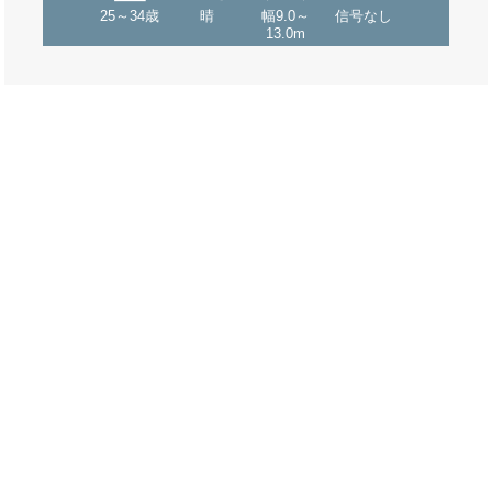
25～34歳
晴
幅9.0～
信号なし
13.0m