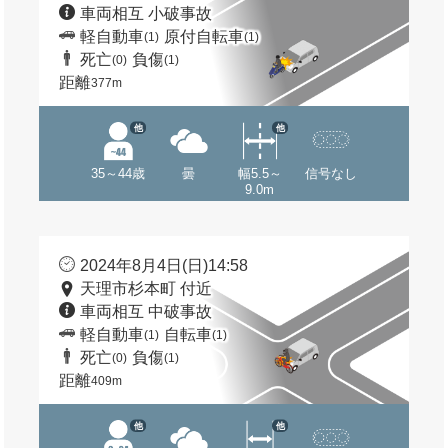
車両相互 小破事故
軽自動車
原付自転車
(1)
(1)
死亡
負傷
(0)
(1)
距離
377m
他
他
35～44歳
曇
幅5.5～
信号なし
9.0m
2024年8月4日(日)14:58
天理市杉本町 付近
車両相互 中破事故
軽自動車
自転車
(1)
(1)
死亡
負傷
(0)
(1)
距離
409m
他
他