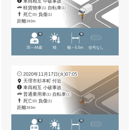
車両相互 中破事故
軽貨物車
自転車
(1)
(1)
死亡
負傷
(0)
(1)
距離
263m
他
他
35～44歳
晴
幅～5.5m
信号なし
2020年11月17日(火)07:05
天理市杉本町 付近
車両相互 小破事故
普通乗用車
自転車
(1)
(1)
死亡
負傷
(0)
(1)
距離
263m
他
他