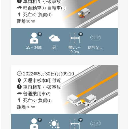
車両相互 小破事故
軽自動車
自転車
(1)
(1)
死亡
負傷
(0)
(1)
距離
307m
他
他
25～34歳
曇
幅5.5～
信号なし
9.0m
2022年5月30日(月)09:10
天理市杉本町 付近
車両相互 小破事故
普通乗用車
(2)
死亡
負傷
(0)
(1)
距離
307m
他
他