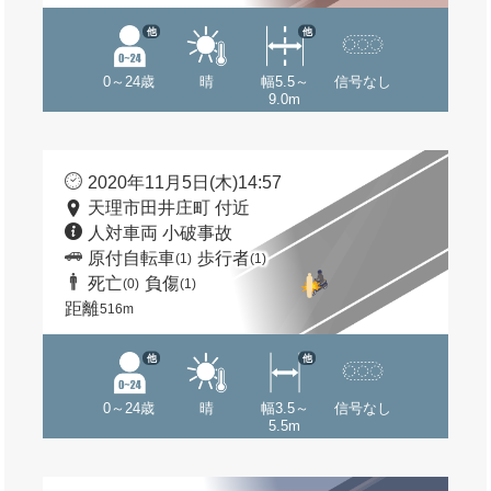
他
他
0～24歳
晴
幅5.5～
信号なし
9.0m
2020年11月5日(木)14:57
天理市田井庄町 付近
人対車両 小破事故
原付自転車
歩行者
(1)
(1)
死亡
負傷
(0)
(1)
距離
516m
他
他
0～24歳
晴
幅3.5～
信号なし
5.5m