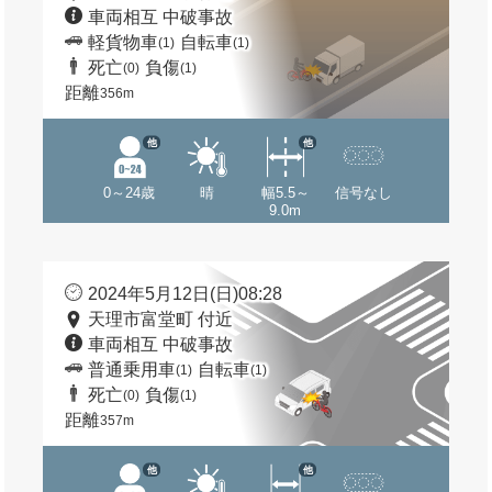
車両相互 中破事故
軽貨物車
自転車
(1)
(1)
死亡
負傷
(0)
(1)
距離
356m
他
他
0～24歳
晴
幅5.5～
信号なし
9.0m
2024年5月12日(日)08:28
天理市富堂町 付近
車両相互 中破事故
普通乗用車
自転車
(1)
(1)
死亡
負傷
(0)
(1)
距離
357m
他
他