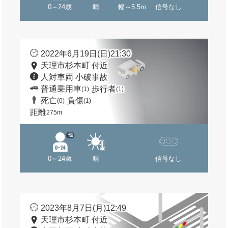
0～24歳
晴
幅～5.5m
信号なし
2022年6月19日(日)21:30
天理市杉本町 付近
人対車両 小破事故
普通乗用車
歩行者
(1)
(1)
死亡
負傷
(0)
(1)
距離
275m
他
0～24歳
晴
信号なし
2023年8月7日(月)12:49
天理市杉本町 付近