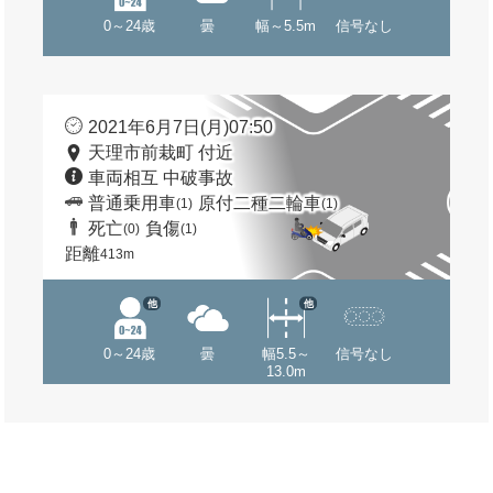
0～24歳
曇
幅～5.5m
信号なし
2021年6月7日(月)07:50
天理市前栽町 付近
車両相互 中破事故
普通乗用車
原付二種二輪車
(1)
(1)
死亡
負傷
(0)
(1)
距離
413m
他
他
0～24歳
曇
幅5.5～
信号なし
13.0m