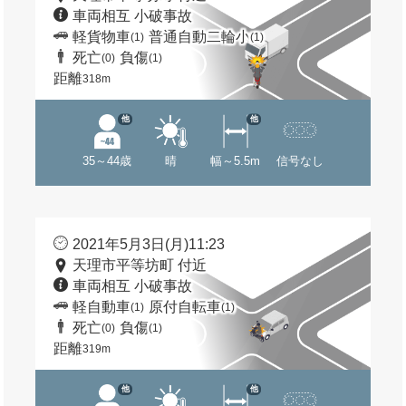
車両相互 小破事故
軽貨物車
普通自動二輪小
(1)
(1)
死亡
負傷
(0)
(1)
距離
318m
他
他
35～44歳
晴
幅～5.5m
信号なし
2021年5月3日(月)11:23
天理市平等坊町 付近
車両相互 小破事故
軽自動車
原付自転車
(1)
(1)
死亡
負傷
(0)
(1)
距離
319m
他
他