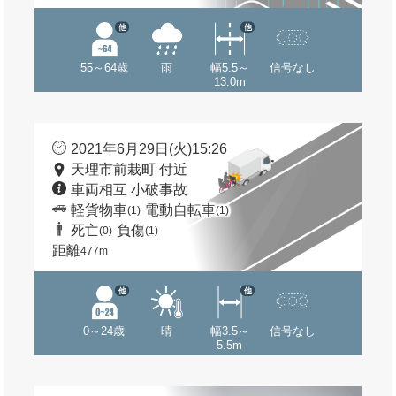
他
他
55～64歳
雨
幅5.5～
信号なし
13.0m
2021年6月29日(火)15:26
天理市前栽町 付近
車両相互 小破事故
軽貨物車
電動自転車
(1)
(1)
死亡
負傷
(0)
(1)
距離
477m
他
他
0～24歳
晴
幅3.5～
信号なし
5.5m