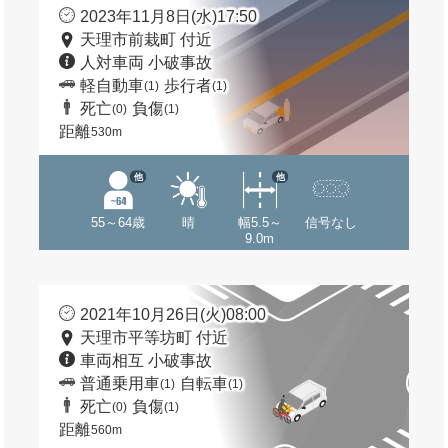
2023年11月8日(水)17:50
天理市前栽町 付近
人対車両 小破事故
軽自動車
歩行者
(1)
(1)
死亡
負傷
(0)
(1)
距離
530m
他
他
55～64歳
晴
幅5.5～
信号なし
9.0m
2021年10月26日(火)08:00
天理市平等坊町 付近
車両相互 小破事故
普通乗用車
自転車
(1)
(1)
死亡
負傷
(0)
(1)
距離
560m