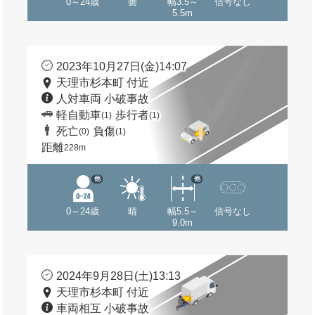
0～24歳
曇
幅3.5～
信号なし
5.5m
2023年10月27日(金)14:07
天理市杉本町 付近
人対車両 小破事故
軽自動車
歩行者
(1)
(1)
死亡
負傷
(0)
(1)
距離
228m
他
他
0～24歳
晴
幅5.5～
信号なし
9.0m
2024年9月28日(土)13:13
天理市杉本町 付近
車両相互 小破事故