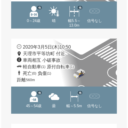
他
他
0～24歳
晴
幅5.5～
信号なし
13.0m
2020年3月5日(木)10:50
天理市平等坊町 付近
車両相互 小破事故
軽自動車
原付自転車
(1)
(1)
死亡
負傷
(0)
(1)
距離
560m
他
他
45～54歳
曇
幅～5.5m
信号なし