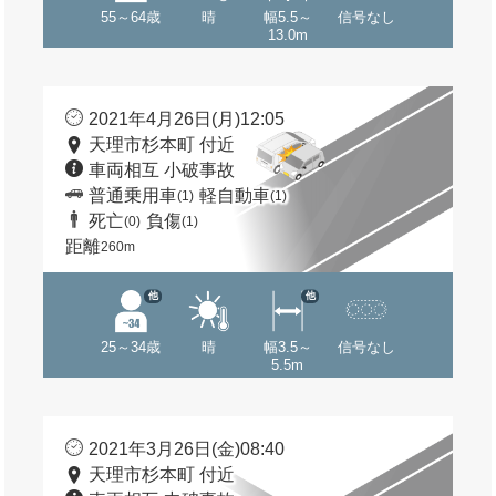
55～64歳
晴
幅5.5～
信号なし
13.0m
2021年4月26日(月)12:05
天理市杉本町 付近
車両相互 小破事故
普通乗用車
軽自動車
(1)
(1)
死亡
負傷
(0)
(1)
距離
260m
他
他
25～34歳
晴
幅3.5～
信号なし
5.5m
2021年3月26日(金)08:40
天理市杉本町 付近