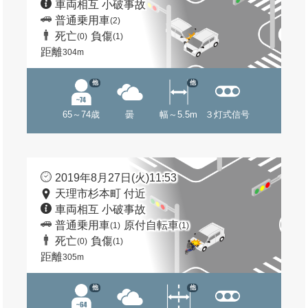
車両相互 小破事故
普通乗用車
(2)
死亡
負傷
(0)
(1)
距離
304m
他
他
65～74歳
曇
幅～5.5m
３灯式信号
2019年8月27日(火)11:53
天理市杉本町 付近
車両相互 小破事故
普通乗用車
原付自転車
(1)
(1)
死亡
負傷
(0)
(1)
距離
305m
他
他