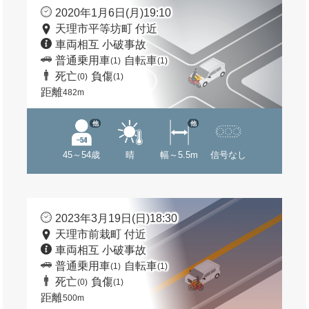
2020年1月6日(月)19:10
天理市平等坊町 付近
車両相互 小破事故
普通乗用車
自転車
(1)
(1)
死亡
負傷
(0)
(1)
距離
482m
他
他
45～54歳
晴
幅～5.5m
信号なし
2023年3月19日(日)18:30
天理市前栽町 付近
車両相互 小破事故
普通乗用車
自転車
(1)
(1)
死亡
負傷
(0)
(1)
距離
500m