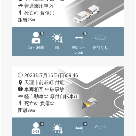
普通乗用車
(2)
死亡
負傷
(0)
(1)
距離
75m
他
他
25～34歳
晴
幅3.5～
信号なし
5.5m
2023年7月16日(日)09:46
天理市前栽町 付近
車両相互 中破事故
軽自動車
原付自転車
(1)
(1)
死亡
負傷
(0)
(1)
距離
89m
他
他