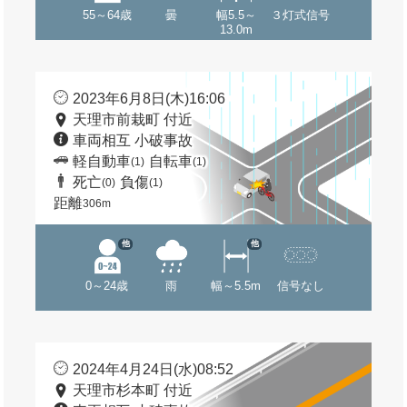
55～64歳
曇
幅5.5～
３灯式信号
13.0m
2023年6月8日(木)16:06
天理市前栽町 付近
車両相互 小破事故
軽自動車
自転車
(1)
(1)
死亡
負傷
(0)
(1)
距離
306m
他
他
0～24歳
雨
幅～5.5m
信号なし
2024年4月24日(水)08:52
天理市杉本町 付近