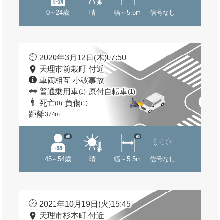
0～24歳
晴
幅～5.5m
信号なし
2020年3月12日(木)07:50
天理市前栽町 付近
車両相互 小破事故
普通乗用車
原付自転車
(1)
(1)
死亡
負傷
(0)
(1)
距離
374m
他
他
45～54歳
晴
幅～5.5m
信号なし
2021年10月19日(火)15:45
天理市杉本町 付近