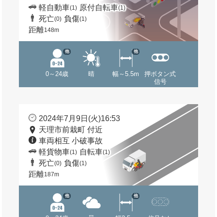
軽自動車
原付自転車
(1)
(1)
死亡
負傷
(0)
(1)
距離
148m
他
他
0～24歳
晴
幅～5.5m
押ボタン式
信号
2024年7月9日(火)16:53
天理市前栽町 付近
車両相互 小破事故
軽貨物車
自転車
(1)
(1)
死亡
負傷
(0)
(1)
距離
187m
他
他