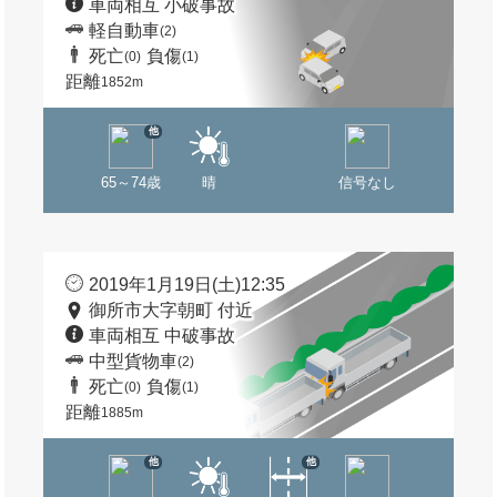
車両相互 小破事故
軽自動車
(2)
死亡
負傷
(0)
(1)
距離
1852m
他
65～74歳
晴
信号なし
2019年1月19日(土)12:35
御所市大字朝町 付近
車両相互 中破事故
中型貨物車
(2)
死亡
負傷
(0)
(1)
距離
1885m
他
他