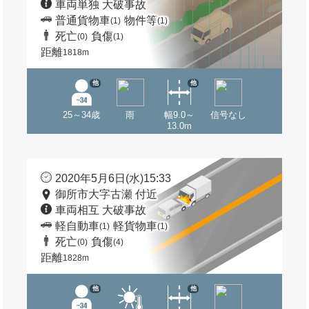
車両単独 大破事故
普通貨物車
物件等
(1)
(1)
死亡
負傷
(0)
(1)
距離
1818m
他
他
25～34歳
雨
幅9.0～
信号なし
13.0m
2020年5月6日(水)15:33
御所市大字古瀬 付近
車両相互 大破事故
軽自動車
軽貨物車
(1)
(1)
死亡
負傷
(0)
(4)
距離
1828m
他
他