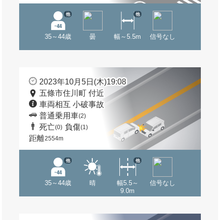
他
他
35～44歳
曇
幅～5.5m
信号なし
2023年10月5日(木)19:08
五條市住川町 付近
車両相互 小破事故
普通乗用車
(2)
死亡
負傷
(0)
(1)
距離
2554m
他
他
35～44歳
晴
幅5.5～
信号なし
9.0m