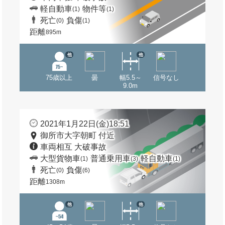
軽自動車
物件等
(1)
(1)
死亡
負傷
(0)
(1)
距離
895m
他
他
75歳以上
曇
幅5.5～
信号なし
9.0m
2021年1月22日(金)18:51
御所市大字朝町 付近
車両相互 大破事故
大型貨物車
普通乗用車
軽自動車
(1)
(3)
(1)
死亡
負傷
(0)
(6)
距離
1308m
他
他