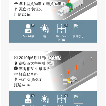
準中型貨物車
軽貨物車
(1)
(2)
死亡
負傷
(0)
(2)
距離
1393m
他
他
35～44歳
晴
幅5.5～
信号なし
9.0m
2019年6月11日(火)07:45
御所市大字朝町 付近
車両相互 中破事故
軽自動車
(2)
死亡
負傷
(0)
(1)
距離
1401m
他
他