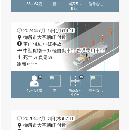
55～64歳
曇
幅5.5～
信号なし
9.0m
2024年7月15日(月)14:40
御所市大字朝町 付近
車両相互 中破事故
中型貨物車
軽自動車
普通乗用車
(1)
(1)
(1)
死亡
負傷
(0)
(3)
距離
1665m
他
他
45～54歳
雨
幅5.5～
信号なし
9.0m
2020年2月13日(木)07:10
御所市大字朝町 付近