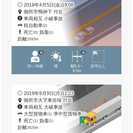
2019年4月5日(金)19:08
御所市鴨神下 付近
車両相互 小破事故
軽自動車
(2)
死亡
負傷
(0)
(1)
距離
2593m
他
他
25～34歳
晴
幅5.5～
信号なし
9.0m
2019年9月9日(月)11:23
御所市大字東佐味 付近
車両相互 大破事故
大型貨物車
準中型貨物車
(1)
(1)
死亡
負傷
(1)
(1)
距離
2625m