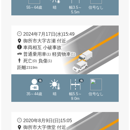
55～64歳
晴
幅3.5～
信号なし
5.5m
2024年7月17日(水)15:49
御所市大字古瀬 付近
車両相互 小破事故
普通乗用車
軽貨物車
(1)
(1)
死亡
負傷
(0)
(1)
距離
2319m
他
他
35～44歳
晴
幅5.5～
信号なし
9.0m
2020年8月9日(日)15:05
御所市大字僧堂 付近