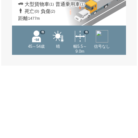
大型貨物車
普通乗用車
(1)
(1)
死亡
負傷
(0)
(2)
距離
1477m
他
他
45～54歳
晴
幅5.5～
信号なし
9.0m