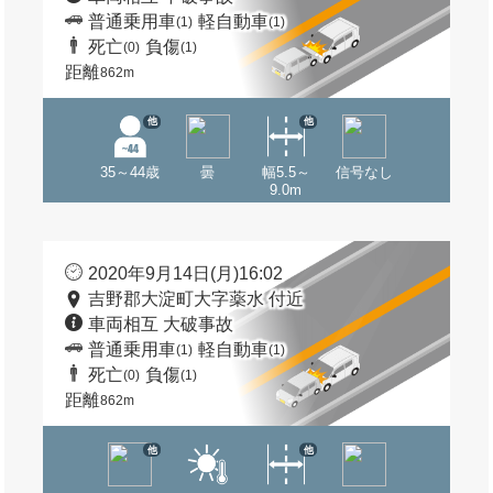
普通乗用車
軽自動車
(1)
(1)
死亡
負傷
(0)
(1)
距離
862m
他
他
35～44歳
曇
幅5.5～
信号なし
9.0m
2020年9月14日(月)16:02
吉野郡大淀町大字薬水 付近
車両相互 大破事故
普通乗用車
軽自動車
(1)
(1)
死亡
負傷
(0)
(1)
距離
862m
他
他