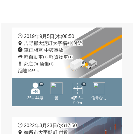
2019年9月5日(木)08:50
吉野郡大淀町大字福神 付近
車両相互 中破事故
軽自動車
軽貨物車
(1)
(1)
死亡
負傷
(0)
(1)
距離
1956m
他
他
35～44歳
曇
幅5.5～
信号なし
9.0m
2022年3月23日(水)17:50
御所市大字朝町 付近