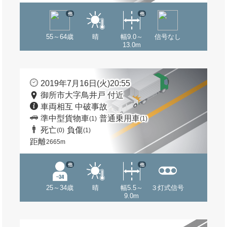
他
他
55～64歳
晴
幅9.0～
信号なし
13.0m
2019年7月16日(火)20:55
御所市大字鳥井戸 付近
車両相互 中破事故
準中型貨物車
普通乗用車
(1)
(1)
死亡
負傷
(0)
(1)
距離
2665m
他
他
25～34歳
晴
幅5.5～
３灯式信号
9.0m