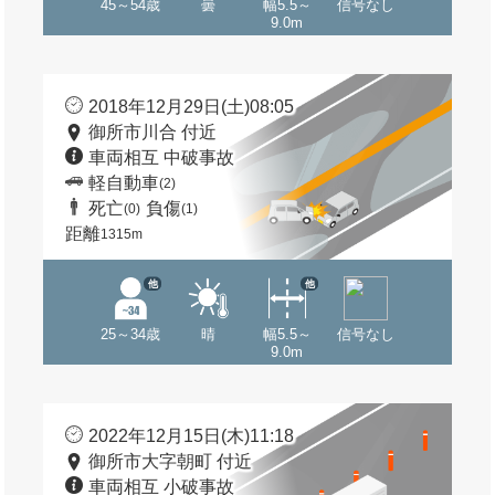
45～54歳
曇
幅5.5～
信号なし
9.0m
2018年12月29日(土)08:05
御所市川合 付近
車両相互 中破事故
軽自動車
(2)
死亡
負傷
(0)
(1)
距離
1315m
他
他
25～34歳
晴
幅5.5～
信号なし
9.0m
2022年12月15日(木)11:18
御所市大字朝町 付近
車両相互 小破事故