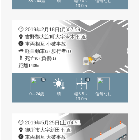
35～44歳
晴
幅9.0～
信号なし
13.0m
2019年2月18日(月)07:59
吉野郡大淀町大字今木 付近
車両相互 小破事故
軽自動車
歩行者
(2)
(1)
死亡
負傷
(0)
(1)
距離
1439m
他
他
0～24歳
晴
幅5.5～
信号なし
13.0m
2019年5月25日(土)14:51
御所市大字新田 付近
車両相互 大破事故