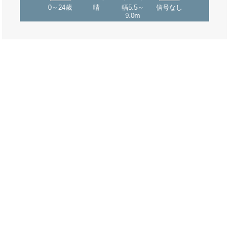
0～24歳
晴
幅5.5～
信号なし
9.0m