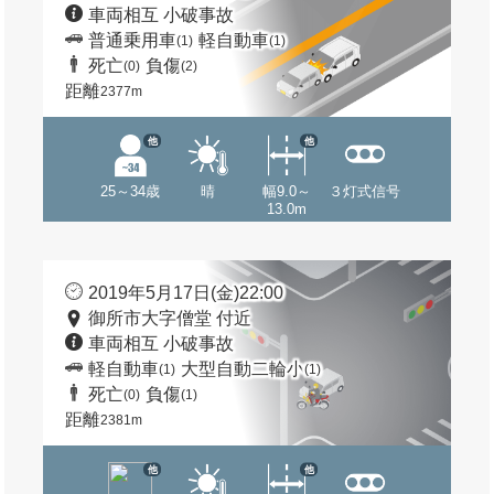
車両相互 小破事故
普通乗用車
軽自動車
(1)
(1)
死亡
負傷
(0)
(2)
距離
2377m
他
他
25～34歳
晴
幅9.0～
３灯式信号
13.0m
2019年5月17日(金)22:00
御所市大字僧堂 付近
車両相互 小破事故
軽自動車
大型自動二輪小
(1)
(1)
死亡
負傷
(0)
(1)
距離
2381m
他
他