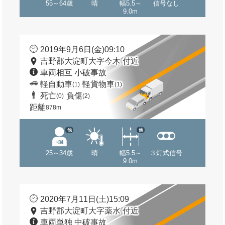
55～64歳
晴
幅5.5～
信号なし
9.0m
2019年9月6日(金)09:10
吉野郡大淀町大字今木 付近
車両相互 小破事故
軽自動車
軽貨物車
(1)
(1)
死亡
負傷
(0)
(2)
距離
878m
他
他
25～34歳
晴
幅5.5～
３灯式信号
9.0m
2020年7月11日(土)15:09
吉野郡大淀町大字薬水 付近
車両単独 中破事故