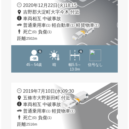
2020年12月22日(火)18:15
吉野郡大淀町大字今木 付近
車両相互 中破事故
普通乗用車
軽自動車
軽貨物車
(1)
(1)
(1)
死亡
負傷
(0)
(1)
距離
2502m
他
他
45～54歳
晴
幅5.5～
信号なし
13.0m
2019年7月10日(水)09:30
五條市大野新田町 付近
車両相互 中破事故
普通乗用車
軽貨物車
(1)
(1)
死亡
負傷
(0)
(1)
距離
2516m