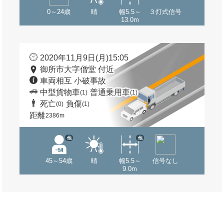
0～24歳
晴
幅5.5～
３灯式信号
13.0m
2020年11月9日(月)15:05
御所市大字僧堂 付近
車両相互 小破事故
中型貨物車
普通乗用車
(1)
(1)
死亡
負傷
(0)
(1)
距離
2386m
他
他
45～54歳
晴
幅5.5～
信号なし
9.0m