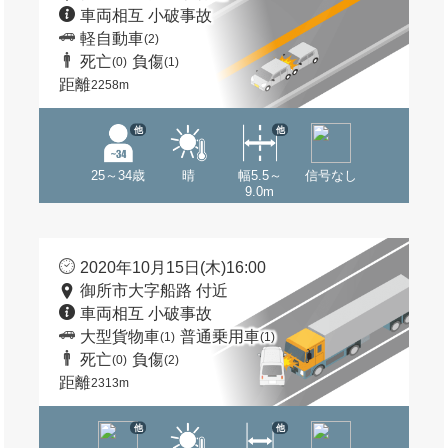
車両相互 小破事故
軽自動車
(2)
死亡
負傷
(0)
(1)
距離
2258m
他
他
25～34歳
晴
幅5.5～
信号なし
9.0m
2020年10月15日(木)16:00
御所市大字船路 付近
車両相互 小破事故
大型貨物車
普通乗用車
(1)
(1)
死亡
負傷
(0)
(2)
距離
2313m
他
他