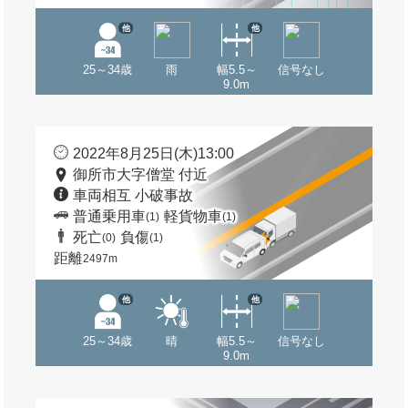
他
他
25～34歳
雨
幅5.5～
信号なし
9.0m
2022年8月25日(木)13:00
御所市大字僧堂 付近
車両相互 小破事故
普通乗用車
軽貨物車
(1)
(1)
死亡
負傷
(0)
(1)
距離
2497m
他
他
25～34歳
晴
幅5.5～
信号なし
9.0m