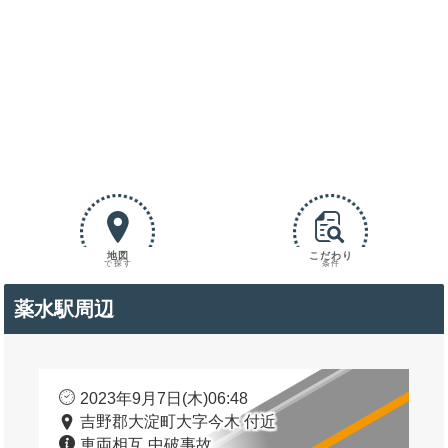
地図
こだわり
で探す
条件
薬水駅周辺
2023年9月7日(木)06:48
吉野郡大淀町大字今木 付近
車両相互 中破事故