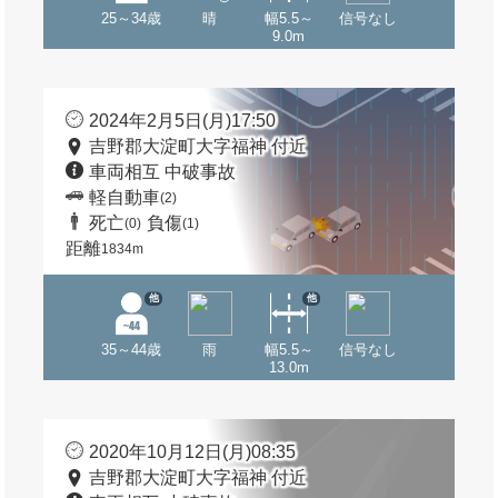
25～34歳
晴
幅5.5～
信号なし
9.0m
2024年2月5日(月)17:50
吉野郡大淀町大字福神 付近
車両相互 中破事故
軽自動車
(2)
死亡
負傷
(0)
(1)
距離
1834m
他
他
35～44歳
雨
幅5.5～
信号なし
13.0m
2020年10月12日(月)08:35
吉野郡大淀町大字福神 付近