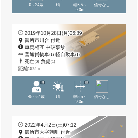
0～24歳
晴
幅5.5～
信号なし
9.0m
2019年10月28日(月)06:39
御所市川合 付近
車両相互 中破事故
普通貨物車
軽自動車
(1)
(1)
死亡
負傷
(0)
(1)
距離
1525m
他
他
45～54歳
晴
幅5.5～
信号なし
9.0m
2022年4月2日(土)07:12
御所市大字朝町 付近