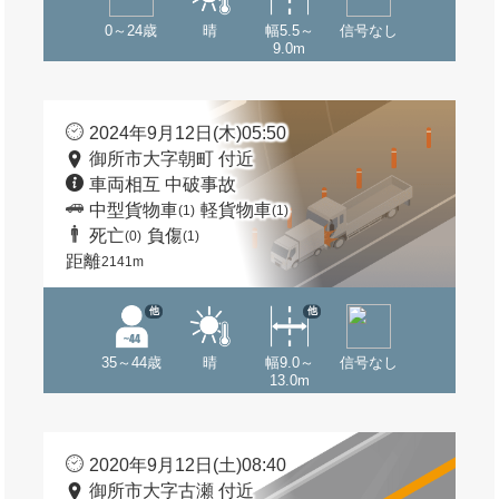
0～24歳
晴
幅5.5～
信号なし
9.0m
2024年9月12日(木)05:50
御所市大字朝町 付近
車両相互 中破事故
中型貨物車
軽貨物車
(1)
(1)
死亡
負傷
(0)
(1)
距離
2141m
他
他
35～44歳
晴
幅9.0～
信号なし
13.0m
2020年9月12日(土)08:40
御所市大字古瀬 付近