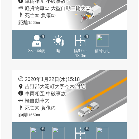
車両相互 小破事故
軽貨物車
大型自動二輪大
(1)
(1)
死亡
負傷
(0)
(1)
距離
1565m
他
他
35～44歳
晴
幅9.0～
信号なし
13.0m
2020年1月22日(水)15:18
吉野郡大淀町大字今木 付近
車両相互 中破事故
軽自動車
(2)
死亡
負傷
(0)
(2)
距離
1659m
他
他