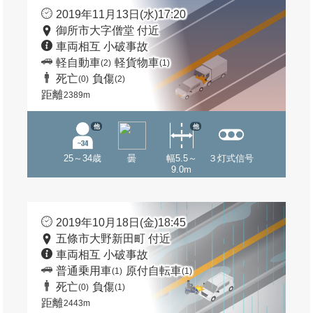
2019年11月13日(水)17:20
御所市大字僧堂 付近
車両相互 小破事故
軽自動車
軽貨物車
(2)
(1)
死亡
負傷
(0)
(2)
距離
2389m
他
他
25～34歳
曇
幅5.5～
３灯式信号
9.0m
2019年10月18日(金)18:45
五條市大野新田町 付近
車両相互 小破事故
普通乗用車
原付自転車
(1)
(1)
死亡
負傷
(0)
(1)
距離
2443m