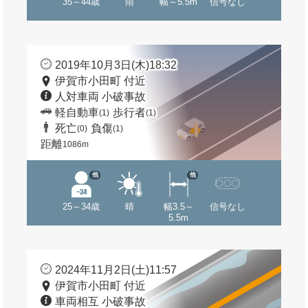
35～44歳
雨
幅～5.5m
信号なし
2019年10月3日(木)18:32
伊賀市小田町 付近
人対車両 小破事故
軽自動車
歩行者
(1)
(1)
死亡
負傷
(0)
(1)
距離
1086m
他
他
25～34歳
晴
幅3.5～
信号なし
5.5m
2024年11月2日(土)11:57
伊賀市小田町 付近
車両相互 小破事故