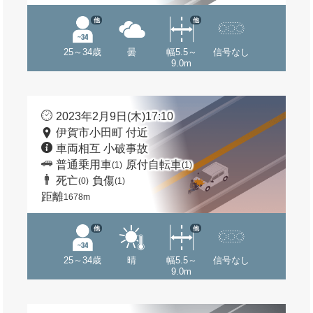
他
他
25～34歳
曇
幅5.5～
信号なし
9.0m
2023年2月9日(木)17:10
伊賀市小田町 付近
車両相互 小破事故
普通乗用車
原付自転車
(1)
(1)
死亡
負傷
(0)
(1)
距離
1678m
他
他
25～34歳
晴
幅5.5～
信号なし
9.0m