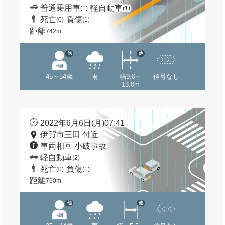
普通乗用車
軽自動車
(1)
(1)
死亡
負傷
(0)
(1)
距離
742m
他
他
45～54歳
雨
幅9.0～
信号なし
13.0m
2022年6月6日(月)07:41
伊賀市三田 付近
車両相互 小破事故
軽自動車
(2)
死亡
負傷
(0)
(1)
距離
760m
他
他