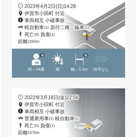
2023年4月2日(日)14:28
伊賀市小田町 付近
車両相互 小破事故
軽自動車
原付二種二輪車
(1)
(1)
死亡
負傷
(0)
(1)
距離
1566m
他
他
45～54歳
晴
幅～5.5m
信号なし
2022年3月18日(金)22:58
伊賀市小田町 付近
車両相互 小破事故
普通乗用車
軽自動車
(1)
(1)
死亡
負傷
(0)
(1)
距離
1570m