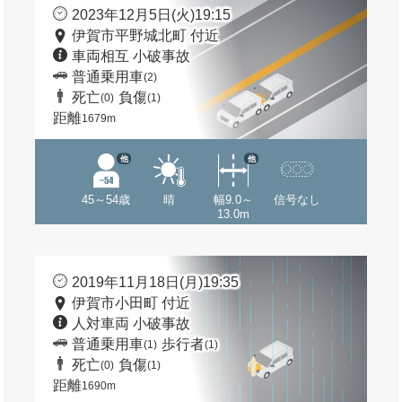
2023年12月5日(火)19:15
伊賀市平野城北町 付近
車両相互 小破事故
普通乗用車
(2)
死亡
負傷
(0)
(1)
距離
1679m
他
他
45～54歳
晴
幅9.0～
信号なし
13.0m
2019年11月18日(月)19:35
伊賀市小田町 付近
人対車両 小破事故
普通乗用車
歩行者
(1)
(1)
死亡
負傷
(0)
(1)
距離
1690m