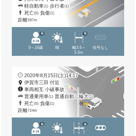
軽自動車
歩行者
(1)
(1)
死亡
負傷
(0)
(1)
距離
597m
他
他
0～24歳
晴
幅3.5～
信号なし
5.5m
2020年8月15日(土)14:17
伊賀市三田 付近
車両相互 小破事故
普通乗用車
普通自動二輪大
(1)
(1)
死亡
負傷
(0)
(1)
距離
724m
他
他