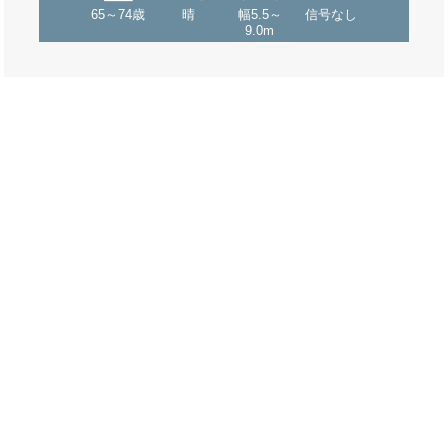
65～74歳
晴
幅5.5～
信号なし
9.0m