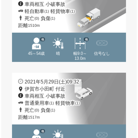
車両相互 小破事故
軽自動車
軽貨物車
(1)
(1)
死亡
負傷
(0)
(1)
距離
1510m
他
他
45～54歳
晴
幅9.0～
信号なし
13.0m
2021年5月29日(土)09:32
伊賀市小田町 付近
車両相互 小破事故
普通乗用車
軽貨物車
(1)
(1)
死亡
負傷
(0)
(1)
距離
1517m
他