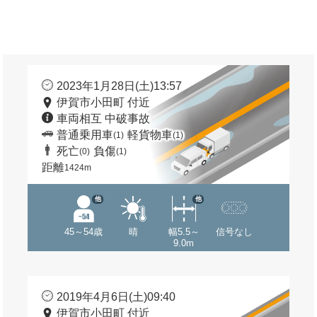
2023年1月28日(土)13:57
伊賀市小田町 付近
車両相互 中破事故
普通乗用車
軽貨物車
(1)
(1)
死亡
負傷
(0)
(1)
距離
1424m
他
他
45～54歳
晴
幅5.5～
信号なし
9.0m
2019年4月6日(土)09:40
伊賀市小田町 付近