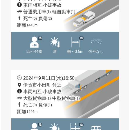
車両相互 小破事故
普通乗用車
軽自動車
(1)
(1)
死亡
負傷
(0)
(2)
距離
1445m
他
他
35～44歳
晴
幅～3.5m
信号なし
2024年9月11日(水)16:50
伊賀市小田町 付近
車両相互 小破事故
大型貨物車
中型貨物車
(1)
(1)
死亡
負傷
(0)
(1)
距離
1446m
他
他