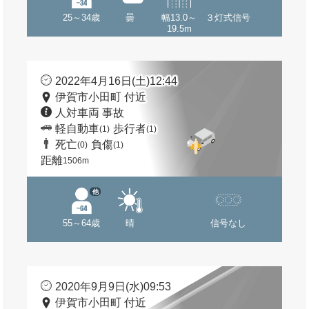
25～34歳
曇
幅13.0～
３灯式信号
19.5m
2022年4月16日(土)12:44
伊賀市小田町 付近
人対車両 事故
軽自動車
歩行者
(1)
(1)
死亡
負傷
(0)
(1)
距離
1506m
他
55～64歳
晴
信号なし
2020年9月9日(水)09:53
伊賀市小田町 付近