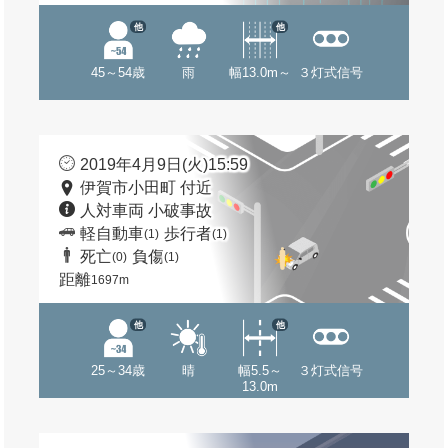
他
他
45～54歳
雨
幅13.0m～
３灯式信号
2019年4月9日(火)15:59
伊賀市小田町 付近
人対車両 小破事故
軽自動車
歩行者
(1)
(1)
死亡
負傷
(0)
(1)
距離
1697m
他
他
25～34歳
晴
幅5.5～
３灯式信号
13.0m