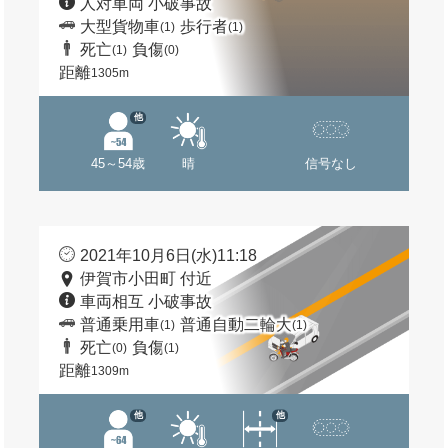
人対車両 小破事故
大型貨物車
歩行者
(1)
(1)
死亡
負傷
(1)
(0)
距離
1305m
他
45～54歳
晴
信号なし
2021年10月6日(水)11:18
伊賀市小田町 付近
車両相互 小破事故
普通乗用車
普通自動二輪大
(1)
(1)
死亡
負傷
(0)
(1)
距離
1309m
他
他