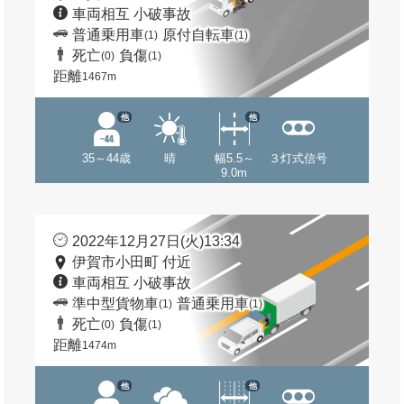
車両相互 小破事故
普通乗用車
原付自転車
(1)
(1)
死亡
負傷
(0)
(1)
距離
1467m
他
他
35～44歳
晴
幅5.5～
３灯式信号
9.0m
2022年12月27日(火)13:34
伊賀市小田町 付近
車両相互 小破事故
準中型貨物車
普通乗用車
(1)
(1)
死亡
負傷
(0)
(1)
距離
1474m
他
他