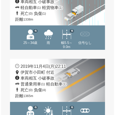
車両相互 小破事故
軽自動車
軽貨物車
(1)
(1)
死亡
負傷
(0)
(1)
距離
1338m
他
他
25～34歳
雨
幅5.5～
信号なし
9.0m
2019年11月4日(月)22:11
伊賀市小田町 付近
車両相互 小破事故
普通乗用車
軽自動車
(1)
(1)
死亡
負傷
(0)
(4)
距離
1365m
他
他