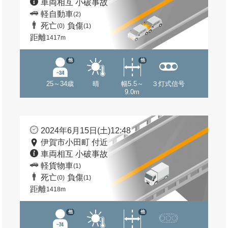
車両相互 小破事故
軽自動車
(2)
死亡
負傷
(0)
(1)
距離
1417m
他
他
25～34歳
晴
幅5.5～
３灯式信号
9.0m
2024年6月15日(土)12:48
伊賀市小田町 付近
車両相互 小破事故
軽貨物車
(1)
死亡
負傷
(0)
(1)
距離
1418m
他
他