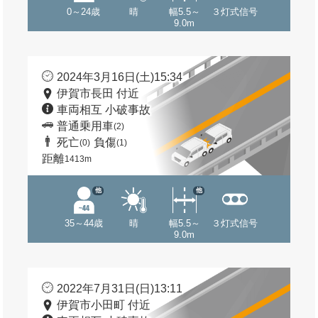
0～24歳
晴
幅5.5～
３灯式信号
9.0m
2024年3月16日(土)15:34
伊賀市長田 付近
車両相互 小破事故
普通乗用車
(2)
死亡
負傷
(0)
(1)
距離
1413m
他
他
35～44歳
晴
幅5.5～
３灯式信号
9.0m
2022年7月31日(日)13:11
伊賀市小田町 付近