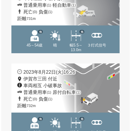
普通乗用車
軽自動車
(1)
(1)
死亡
負傷
(0)
(1)
距離
731m
他
他
45～54歳
晴
幅5.5～
３灯式信号
13.0m
2023年8月22日(火)16:26
伊賀市三田 付近
車両相互 小破事故
普通乗用車
原付自転車
(1)
(1)
死亡
負傷
(0)
(1)
距離
732m
他
他