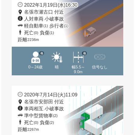
2022年1月19日(水)16:30
名張市瀬古口 付近
人対車両 小破事故
軽自動車
歩行者
(1)
(1)
死亡
負傷
(0)
(1)
距離
2236m
他
他
0～24歳
晴
幅5.5～
信号なし
9.0m
2020年7月14日(火)11:09
名張市安部田 付近
車両相互 小破事故
準中型貨物車
(2)
死亡
負傷
(0)
(2)
距離
2267m