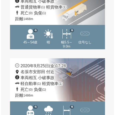
車両相互 小破事故
普通貨物車
軽貨物車
(1)
(1)
死亡
負傷
(0)
(1)
距離
1468m
他
他
45～54歳
晴
幅5.5～
信号なし
9.0m
2020年9月25日(金)17:28
名張市安部田 付近
車両相互 小破事故
軽自動車
軽貨物車
(1)
(1)
死亡
負傷
(0)
(1)
距離
1486m
他
他