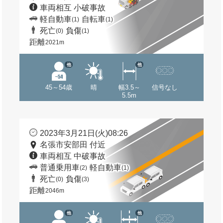
車両相互 小破事故
軽自動車
自転車
(1)
(1)
死亡
負傷
(0)
(1)
距離
2021m
他
他
45～54歳
晴
幅3.5～
信号なし
5.5m
2023年3月21日(火)08:26
名張市安部田 付近
車両相互 中破事故
普通乗用車
軽自動車
(2)
(1)
死亡
負傷
(0)
(3)
距離
2046m
他
他