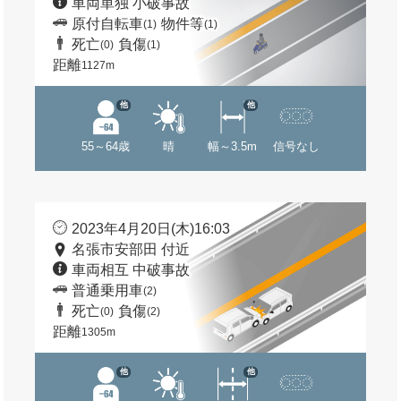
車両単独 小破事故
原付自転車
物件等
(1)
(1)
死亡
負傷
(0)
(1)
距離
1127m
他
他
55～64歳
晴
幅～3.5m
信号なし
2023年4月20日(木)16:03
名張市安部田 付近
車両相互 中破事故
普通乗用車
(2)
死亡
負傷
(0)
(2)
距離
1305m
他
他