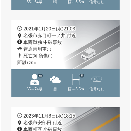
55～64歳
晴
幅～5.5m
信号なし
2021年1月20日(水)21:03
名張市赤目町一ノ井 付近
車両単独 中破事故
普通乗用車
(1)
死亡
負傷
(0)
(1)
距離
868m
他
他
65～74歳
曇
幅～3.5m
信号なし
2023年11月8日(水)18:15
名張市安部田 付近
車両相互 小破事故