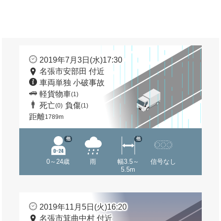
2019年7月3日(水)17:30
名張市安部田 付近
車両単独 小破事故
軽貨物車
(1)
死亡
負傷
(0)
(1)
距離
1789m
他
他
0～24歳
雨
幅3.5～
信号なし
5.5m
2019年11月5日(火)16:20
名張市箕曲中村 付近