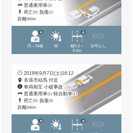
普通乗用車
(2)
死亡
負傷
(0)
(1)
距離
888m
他
他
25～34歳
晴
幅5.5～
信号なし
9.0m
2019年9月7日(土)16:12
名張市結馬 付近
車両相互 小破事故
普通乗用車
軽自動車
(1)
(1)
死亡
負傷
(0)
(4)
距離
890m
他
他