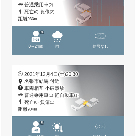
普通乗用車
(2)
死亡
負傷
(0)
(2)
距離
933m
他
0～24歳
雨
信号なし
2021年12月4日(土)20:30
名張市結馬 付近
車両相互 小破事故
普通乗用車
軽自動車
(1)
(1)
死亡
負傷
(0)
(1)
距離
934m
他