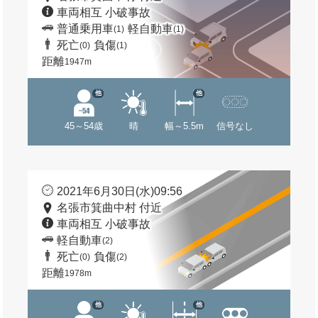
車両相互 小破事故
普通乗用車
軽自動車
(1)
(1)
死亡
負傷
(0)
(1)
距離
1947m
他
他
45～54歳
晴
幅～5.5m
信号なし
2021年6月30日(水)09:56
名張市箕曲中村 付近
車両相互 小破事故
軽自動車
(2)
死亡
負傷
(0)
(2)
距離
1978m
他
他