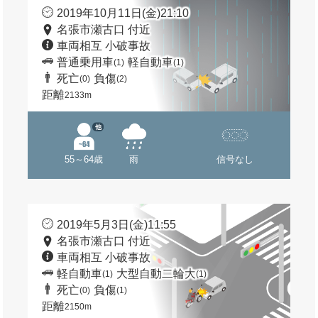
2019年10月11日(金)21:10
名張市瀬古口 付近
車両相互 小破事故
普通乗用車
軽自動車
(1)
(1)
死亡
負傷
(0)
(2)
距離
2133m
他
55～64歳
雨
信号なし
2019年5月3日(金)11:55
名張市瀬古口 付近
車両相互 小破事故
軽自動車
大型自動二輪大
(1)
(1)
死亡
負傷
(0)
(1)
距離
2150m