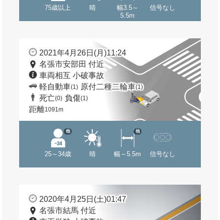
75歳以上
晴
幅3.5～
信号なし
5.5m
2021年4月26日(月)11:24
名張市安部田 付近
車両相互 小破事故
軽自動車
原付二種二輪車
(1)
(1)
死亡
負傷
(0)
(1)
距離
1091m
他
他
25～34歳
晴
幅～5.5m
信号なし
2020年4月25日(土)01:47
名張市結馬 付近