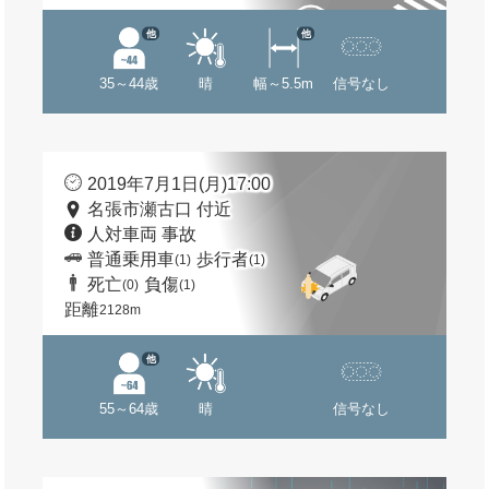
他
他
35～44歳
晴
幅～5.5m
信号なし
2019年7月1日(月)17:00
名張市瀬古口 付近
人対車両 事故
普通乗用車
歩行者
(1)
(1)
死亡
負傷
(0)
(1)
距離
2128m
他
55～64歳
晴
信号なし