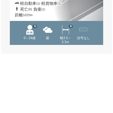
軽自動車
軽貨物車
(1)
(1)
死亡
負傷
(0)
(1)
距離
1025m
他
他
0～24歳
曇
幅3.5～
信号なし
5.5m