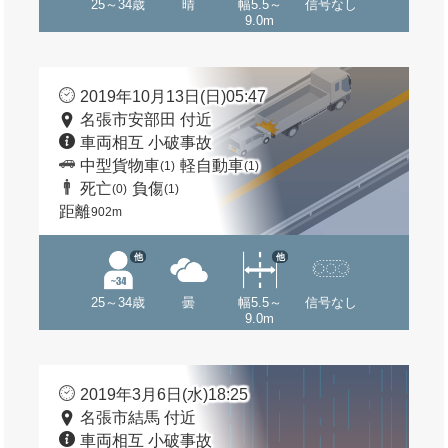
25～34歳
晴
幅5.5～
信号なし
9.0m
2019年10月13日(日)05:47
名張市安部田 付近
車両相互 小破事故
中型貨物車
軽自動車
(1)
(1)
死亡
負傷
(0)
(1)
距離
902m
他
他
25～34歳
曇
幅5.5～
信号なし
9.0m
2019年3月6日(水)18:25
名張市結馬 付近
車両相互 小破事故