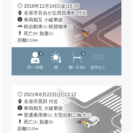
2018年12月14日(金)16:39
名張市百合が丘西四番町 付近
車両相互 小破事故
軽自動車
軽貨物車
(1)
(1)
死亡
負傷
(0)
(1)
距離
2119m
他
他
25～34歳
晴
幅～5.5m
信号なし
2021年8月22日(日)13:12
名張市黒田 付近
車両相互 大破事故
普通乗用車
大型自動二輪大
(1)
(1)
死亡
負傷
(1)
(0)
距離
2125m