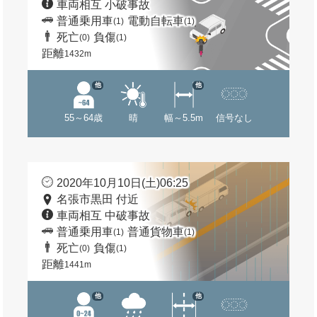
車両相互 小破事故
普通乗用車
電動自転車
(1)
(1)
死亡
負傷
(0)
(1)
距離
1432m
他
他
55～64歳
晴
幅～5.5m
信号なし
2020年10月10日(土)06:25
名張市黒田 付近
車両相互 中破事故
普通乗用車
普通貨物車
(1)
(1)
死亡
負傷
(0)
(1)
距離
1441m
他
他