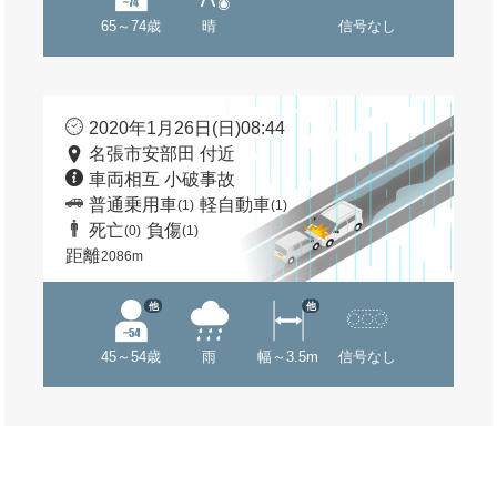
65～74歳
晴
信号なし
2020年1月26日(日)08:44
名張市安部田 付近
車両相互 小破事故
普通乗用車
軽自動車
(1)
(1)
死亡
負傷
(0)
(1)
距離
2086m
他
他
45～54歳
雨
幅～3.5m
信号なし