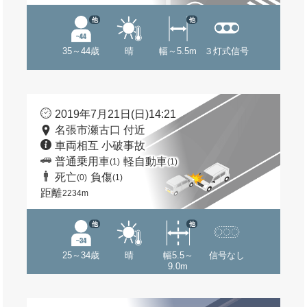
他
他
35～44歳
晴
幅～5.5m
３灯式信号
2019年7月21日(日)14:21
名張市瀬古口 付近
車両相互 小破事故
普通乗用車
軽自動車
(1)
(1)
死亡
負傷
(0)
(1)
距離
2234m
他
他
25～34歳
晴
幅5.5～
信号なし
9.0m