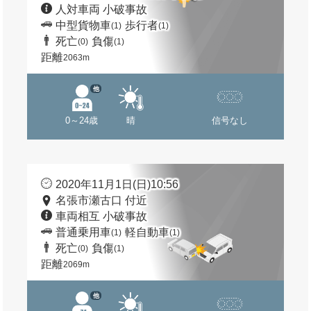
人対車両 小破事故
中型貨物車
歩行者
(1)
(1)
死亡
負傷
(0)
(1)
距離
2063m
他
0～24歳
晴
信号なし
2020年11月1日(日)10:56
名張市瀬古口 付近
車両相互 小破事故
普通乗用車
軽自動車
(1)
(1)
死亡
負傷
(0)
(1)
距離
2069m
他