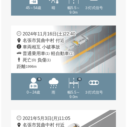
45～54歳
晴
幅5.5～
３灯式信号
9.0m
2024年11月16日(土)22:40
名張市箕曲中村 付近
車両相互 小破事故
普通乗用車
軽自動車
(1)
(1)
死亡
負傷
(0)
(1)
距離
1996m
他
他
0～24歳
雨
幅5.5～
３灯式信号
9.0m
2021年5月3日(月)11:05
名張市箕曲中村 付近