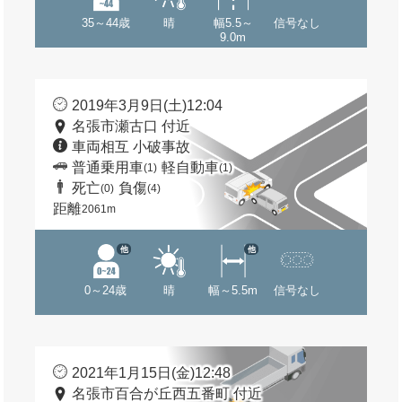
35～44歳
晴
幅5.5～
信号なし
9.0m
2019年3月9日(土)12:04
名張市瀬古口 付近
車両相互 小破事故
普通乗用車
軽自動車
(1)
(1)
死亡
負傷
(0)
(4)
距離
2061m
他
他
0～24歳
晴
幅～5.5m
信号なし
2021年1月15日(金)12:48
名張市百合が丘西五番町 付近