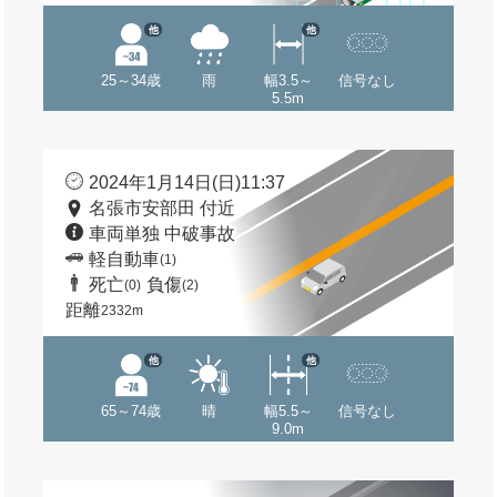
他
他
25～34歳
雨
幅3.5～
信号なし
5.5m
2024年1月14日(日)11:37
名張市安部田 付近
車両単独 中破事故
軽自動車
(1)
死亡
負傷
(0)
(2)
距離
2332m
他
他
65～74歳
晴
幅5.5～
信号なし
9.0m