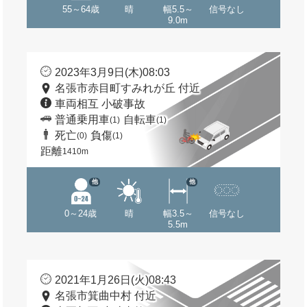
55～64歳
晴
幅5.5～
信号なし
9.0m
2023年3月9日(木)08:03
名張市赤目町すみれが丘 付近
車両相互 小破事故
普通乗用車
自転車
(1)
(1)
死亡
負傷
(0)
(1)
距離
1410m
他
他
0～24歳
晴
幅3.5～
信号なし
5.5m
2021年1月26日(火)08:43
名張市箕曲中村 付近