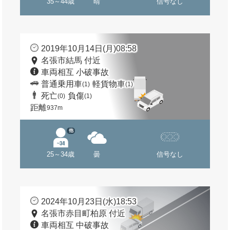
35～44歳
晴
信号なし
2019年10月14日(月)08:58
名張市結馬 付近
車両相互 小破事故
普通乗用車
軽貨物車
(1)
(1)
死亡
負傷
(0)
(1)
距離
937m
他
25～34歳
曇
信号なし
2024年10月23日(水)18:53
名張市赤目町柏原 付近
車両相互 中破事故