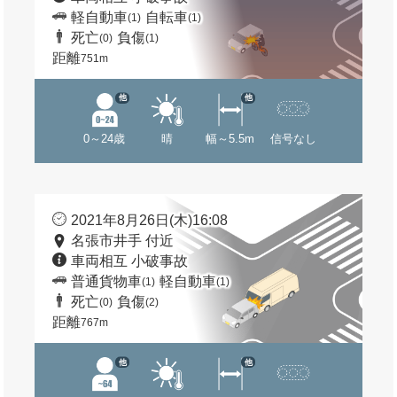
軽自動車
自転車
(1)
(1)
死亡
負傷
(0)
(1)
距離
751m
他
他
0～24歳
晴
幅～5.5m
信号なし
2021年8月26日(木)16:08
名張市井手 付近
車両相互 小破事故
普通貨物車
軽自動車
(1)
(1)
死亡
負傷
(0)
(2)
距離
767m
他
他