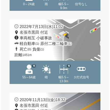
0～24歳
雨
幅5.5～
信号なし
9.0m
2022年7月13日(水)11:02
名張市黒田 付近
車両相互 小破事故
軽自動車
原付二種二輪車
(1)
(1)
死亡
負傷
(0)
(1)
距離
1451m
他
他
55～64歳
晴
幅5.5～
３灯式信号
13.0m
2020年11月13日(金)18:32
名張市黒田 付近