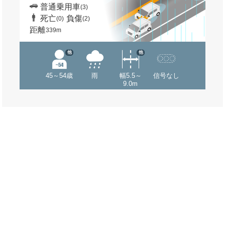
普通乗用車
(3)
死亡
負傷
(0)
(2)
距離
339m
他
他
45～54歳
雨
幅5.5～
信号なし
9.0m