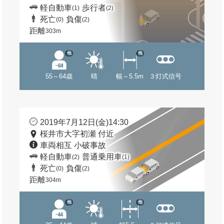
軽自動車
歩行者
(1)
(2)
死亡
負傷
(0)
(2)
距離
303m
他
他
55～64歳
晴
幅～5.5m
３灯式信号
2019年7月12日(金)14:30
桜井市大字初瀬 付近
車両相互 小破事故
軽自動車
普通乗用車
(2)
(1)
死亡
負傷
(0)
(2)
距離
304m
他
他