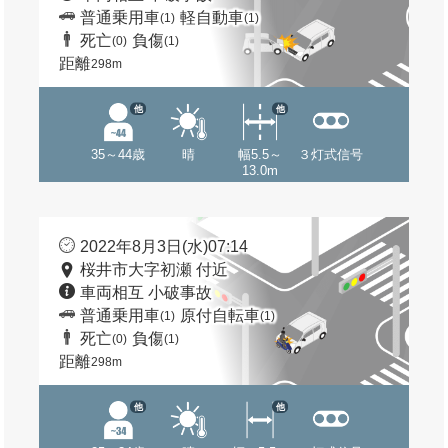
普通乗用車
軽自動車
(1)
(1)
死亡
負傷
(0)
(1)
距離
298m
他
他
35～44歳
晴
幅5.5～
３灯式信号
13.0m
2022年8月3日(水)07:14
桜井市大字初瀬 付近
車両相互 小破事故
普通乗用車
原付自転車
(1)
(1)
死亡
負傷
(0)
(1)
距離
298m
他
他