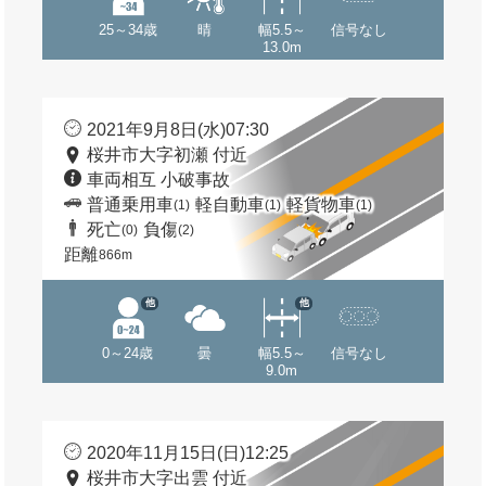
25～34歳
晴
幅5.5～
信号なし
13.0m
2021年9月8日(水)07:30
桜井市大字初瀬 付近
車両相互 小破事故
普通乗用車
軽自動車
軽貨物車
(1)
(1)
(1)
死亡
負傷
(0)
(2)
距離
866m
他
他
0～24歳
曇
幅5.5～
信号なし
9.0m
2020年11月15日(日)12:25
桜井市大字出雲 付近