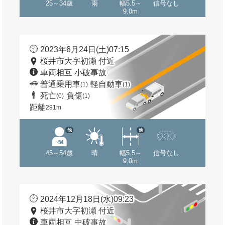
25～34歳
雨
幅5.5～
信号なし
9.0m
2023年6月24日(土)07:15
桜井市大字初瀬 付近
車両相互 小破事故
普通乗用車
軽自動車
(1)
(1)
死亡
負傷
(0)
(1)
距離
291m
他
他
45～54歳
晴
幅5.5～
信号なし
9.0m
2024年12月18日(水)09:23
桜井市大字初瀬 付近
車両相互 中破事故