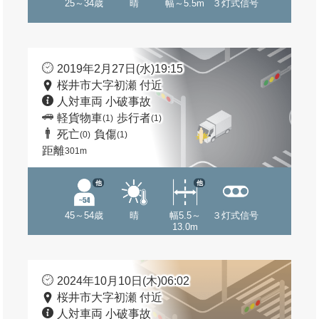
25～34歳
晴
幅～5.5m
３灯式信号
2019年2月27日(水)19:15
桜井市大字初瀬 付近
人対車両 小破事故
軽貨物車
歩行者
(1)
(1)
死亡
負傷
(0)
(1)
距離
301m
他
他
45～54歳
晴
幅5.5～
３灯式信号
13.0m
2024年10月10日(木)06:02
桜井市大字初瀬 付近
人対車両 小破事故