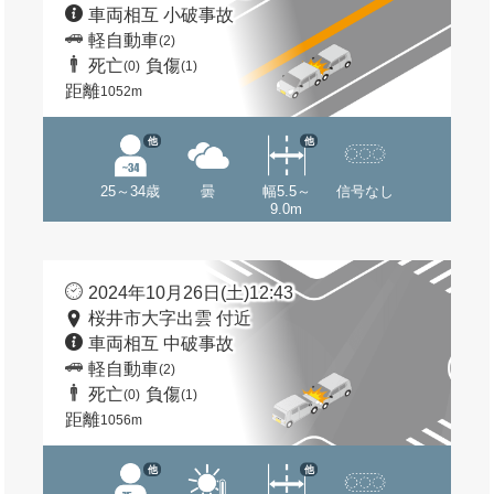
車両相互 小破事故
軽自動車
(2)
死亡
負傷
(0)
(1)
距離
1052m
他
他
25～34歳
曇
幅5.5～
信号なし
9.0m
2024年10月26日(土)12:43
桜井市大字出雲 付近
車両相互 中破事故
軽自動車
(2)
死亡
負傷
(0)
(1)
距離
1056m
他
他