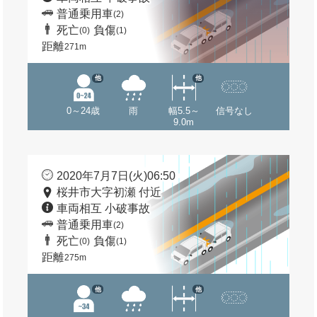
普通乗用車
(2)
死亡
負傷
(0)
(1)
距離
271m
他
他
0～24歳
雨
幅5.5～
信号なし
9.0m
2020年7月7日(火)06:50
桜井市大字初瀬 付近
車両相互 小破事故
普通乗用車
(2)
死亡
負傷
(0)
(1)
距離
275m
他
他