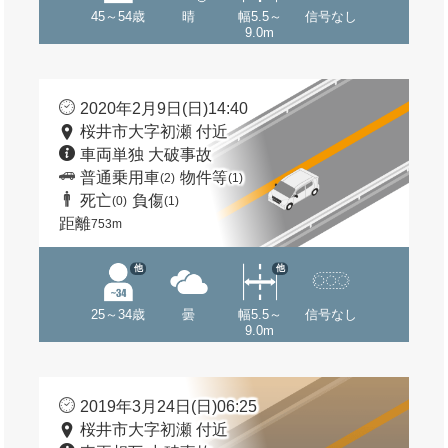
45～54歳
晴
幅5.5～
信号なし
9.0m
2020年2月9日(日)14:40
桜井市大字初瀬 付近
車両単独 大破事故
普通乗用車
物件等
(2)
(1)
死亡
負傷
(0)
(1)
距離
753m
他
他
25～34歳
曇
幅5.5～
信号なし
9.0m
2019年3月24日(日)06:25
桜井市大字初瀬 付近