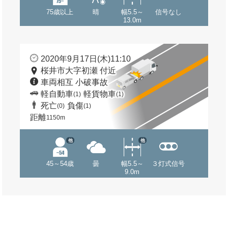
75歳以上
晴
幅5.5～
信号なし
13.0m
2020年9月17日(木)11:10
桜井市大字初瀬 付近
車両相互 小破事故
軽自動車
軽貨物車
(1)
(1)
死亡
負傷
(0)
(1)
距離
1150m
他
他
45～54歳
曇
幅5.5～
３灯式信号
9.0m