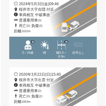
2024年5月3日(金)09:46
桜井市大字吉隠 付近
車両相互 中破事故
普通乗用車
(3)
死亡
負傷
(0)
(3)
距離
1632m
他
他
0～24歳
晴
幅5.5～
信号なし
9.0m
2020年3月22日(日)15:40
桜井市大字出雲 付近
車両相互 中破事故
普通乗用車
(2)
死亡
負傷
(0)
(2)
距離
1853m