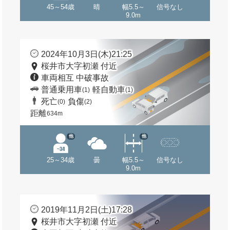
45～54歳
晴
幅5.5～
信号なし
9.0m
2024年10月3日(木)21:25
桜井市大字初瀬 付近
車両相互 中破事故
普通乗用車
軽自動車
(1)
(1)
死亡
負傷
(0)
(2)
距離
634m
他
他
25～34歳
曇
幅5.5～
信号なし
9.0m
2019年11月2日(土)17:28
桜井市大字初瀬 付近