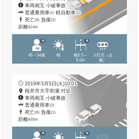
車両相互 小破事故
普通乗用車
軽自動車
(1)
(1)
死亡
負傷
(0)
(2)
距離
824m
他
他
45～54歳
晴
幅5.5～
３灯式（点
9.0m
滅）
2019年3月5日(火)10:01
桜井市大字初瀬 付近
車両相互 小破事故
普通乗用車
(2)
死亡
負傷
(0)
(1)
距離
835m
他
他