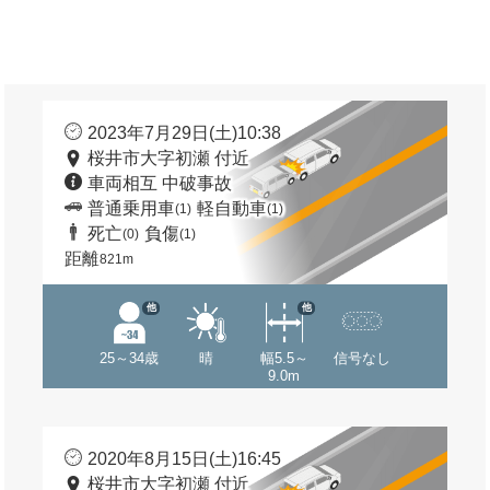
2023年7月29日(土)10:38
桜井市大字初瀬 付近
車両相互 中破事故
普通乗用車
軽自動車
(1)
(1)
死亡
負傷
(0)
(1)
距離
821m
他
他
25～34歳
晴
幅5.5～
信号なし
9.0m
2020年8月15日(土)16:45
桜井市大字初瀬 付近