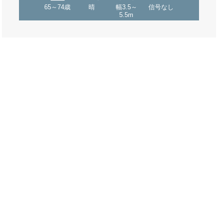
65～74歳
晴
幅3.5～
信号なし
5.5m