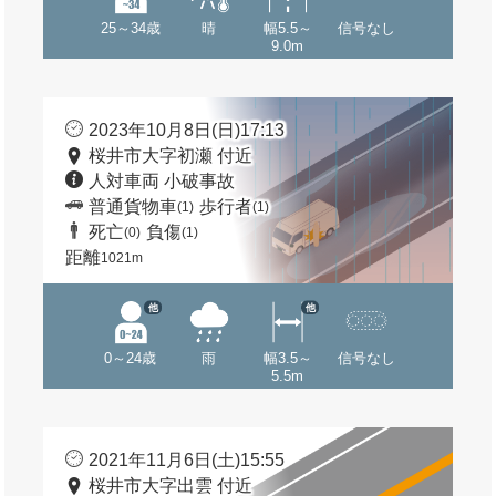
25～34歳
晴
幅5.5～
信号なし
9.0m
2023年10月8日(日)17:13
桜井市大字初瀬 付近
人対車両 小破事故
普通貨物車
歩行者
(1)
(1)
死亡
負傷
(0)
(1)
距離
1021m
他
他
0～24歳
雨
幅3.5～
信号なし
5.5m
2021年11月6日(土)15:55
桜井市大字出雲 付近