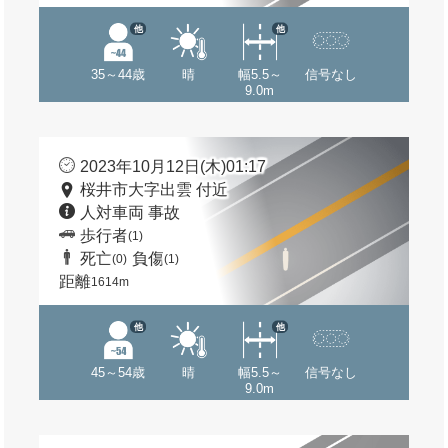
他
他
35～44歳
晴
幅5.5～
信号なし
9.0m
2023年10月12日(木)01:17
桜井市大字出雲 付近
人対車両 事故
歩行者
(1)
死亡
負傷
(0)
(1)
距離
1614m
他
他
45～54歳
晴
幅5.5～
信号なし
9.0m