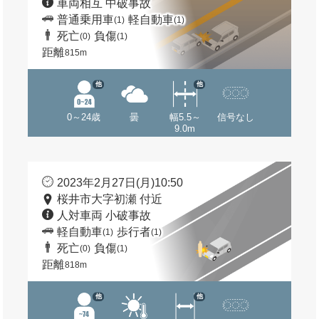
車両相互 中破事故
普通乗用車
軽自動車
(1)
(1)
死亡
負傷
(0)
(1)
距離
815m
他
他
0～24歳
曇
幅5.5～
信号なし
9.0m
2023年2月27日(月)10:50
桜井市大字初瀬 付近
人対車両 小破事故
軽自動車
歩行者
(1)
(1)
死亡
負傷
(0)
(1)
距離
818m
他
他