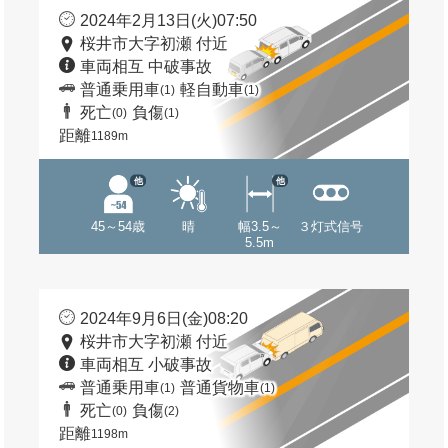
2024年2月13日(火)07:50
桜井市大字初瀬 付近
車両相互 中破事故
普通乗用車
軽自動車
(1)
(1)
死亡
負傷
(0)
(1)
距離
1189m
他
他
45～54歳
晴
幅3.5～
３灯式信号
5.5m
2024年9月6日(金)08:20
桜井市大字初瀬 付近
車両相互 小破事故
普通乗用車
普通貨物車
(1)
(1)
死亡
負傷
(0)
(2)
距離
1198m