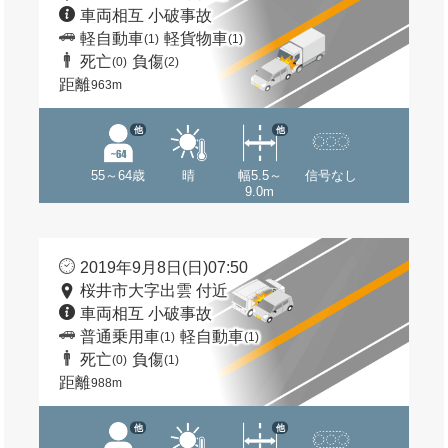
車両相互 小破事故
軽自動車
軽貨物車
(1)
(1)
死亡
負傷
(0)
(2)
距離
963m
他
他
55～64歳
晴
幅5.5～
信号なし
9.0m
2019年9月8日(日)07:50
桜井市大字出雲 付近
車両相互 小破事故
普通乗用車
軽自動車
(1)
(1)
死亡
負傷
(0)
(1)
距離
988m
他
他