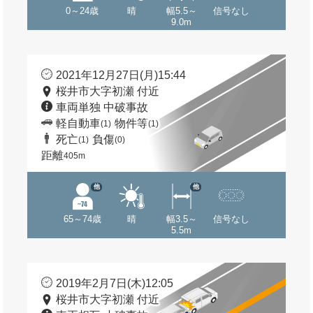
0～24歳
晴
幅5.5～
信号なし
9.0m
2021年12月27日(月)15:44
桜井市大字初瀬 付近
車両単独 中破事故
軽自動車
物件等
(1)
(1)
死亡
負傷
(1)
(0)
距離
405m
他
他
65～74歳
晴
幅3.5～
信号なし
5.5m
2019年2月7日(木)12:05
桜井市大字初瀬 付近