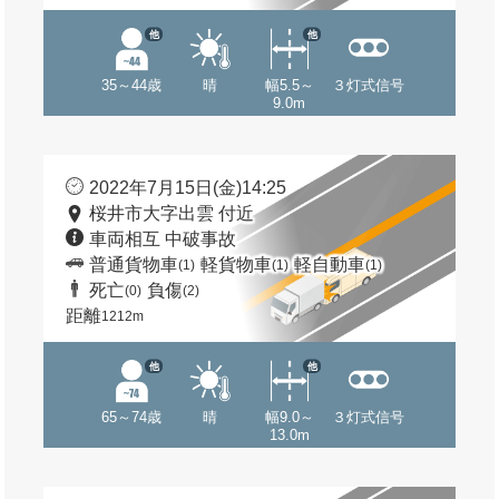
他
他
35～44歳
晴
幅5.5～
３灯式信号
9.0m
2022年7月15日(金)14:25
桜井市大字出雲 付近
車両相互 中破事故
普通貨物車
軽貨物車
軽自動車
(1)
(1)
(1)
死亡
負傷
(0)
(2)
距離
1212m
他
他
65～74歳
晴
幅9.0～
３灯式信号
13.0m