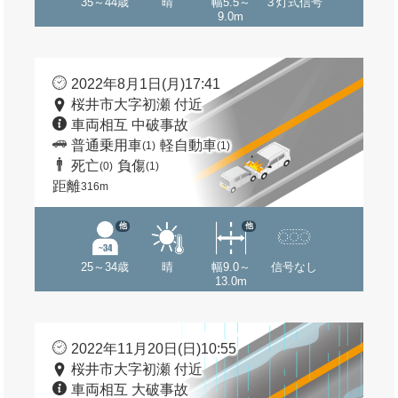
35～44歳
晴
幅5.5～
３灯式信号
9.0m
2022年8月1日(月)17:41
桜井市大字初瀬 付近
車両相互 中破事故
普通乗用車
軽自動車
(1)
(1)
死亡
負傷
(0)
(1)
距離
316m
他
他
25～34歳
晴
幅9.0～
信号なし
13.0m
2022年11月20日(日)10:55
桜井市大字初瀬 付近
車両相互 大破事故