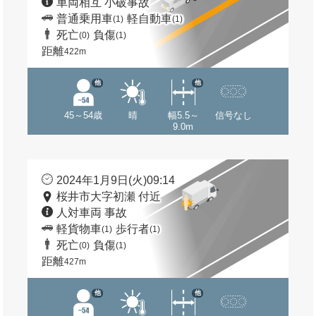
車両相互 小破事故
普通乗用車
軽自動車
(1)
(1)
死亡
負傷
(0)
(1)
距離
422m
他
他
45～54歳
晴
幅5.5～
信号なし
9.0m
2024年1月9日(火)09:14
桜井市大字初瀬 付近
人対車両 事故
軽貨物車
歩行者
(1)
(1)
死亡
負傷
(0)
(1)
距離
427m
他
他