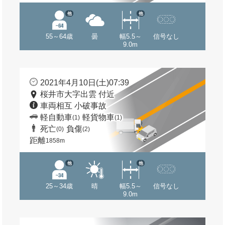
他
他
55～64歳
曇
幅5.5～
信号なし
9.0m
2021年4月10日(土)07:39
桜井市大字出雲 付近
車両相互 小破事故
軽自動車
軽貨物車
(1)
(1)
死亡
負傷
(0)
(2)
距離
1858m
他
他
25～34歳
晴
幅5.5～
信号なし
9.0m