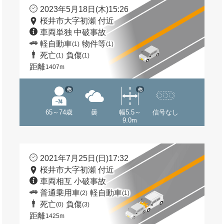
2023年5月18日(木)15:26
桜井市大字初瀬 付近
車両単独 中破事故
軽自動車
物件等
(1)
(1)
死亡
負傷
(1)
(1)
距離
1407m
他
他
65～74歳
曇
幅5.5～
信号なし
9.0m
2021年7月25日(日)17:32
桜井市大字初瀬 付近
車両相互 小破事故
普通乗用車
軽自動車
(2)
(1)
死亡
負傷
(0)
(3)
距離
1425m