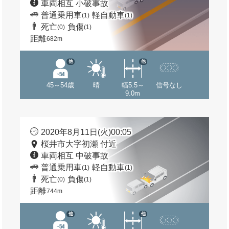
車両相互 小破事故
普通乗用車
軽自動車
(1)
(1)
死亡
負傷
(0)
(1)
距離
682m
他
他
45～54歳
晴
幅5.5～
信号なし
9.0m
2020年8月11日(火)00:05
桜井市大字初瀬 付近
車両相互 中破事故
普通乗用車
軽自動車
(1)
(1)
死亡
負傷
(0)
(1)
距離
744m
他
他