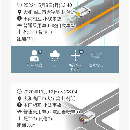
2022年5月9日(月)13:40
大和高田市大字築山 付近
車両相互 小破事故
普通乗用車
軽自動車
(1)
(1)
死亡
負傷
(0)
(1)
距離
374m
他
他
25～34歳
雨
幅5.5～
信号なし
9.0m
2020年11月12日(木)08:04
大和高田市大字築山 付近
車両相互 小破事故
普通乗用車
電動自転車
(1)
(1)
死亡
負傷
(0)
(1)
距離
380m