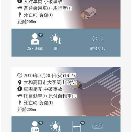
人対車両 小破事故
普通乗用車
歩行者
(1)
(1)
死亡
負傷
(0)
(1)
距離
205m
他
25～34歳
晴
信号なし
2019年7月30日(火)19:27
大和高田市大字築山 付近
車両相互 中破事故
軽自動車
原付自転車
(1)
(1)
死亡
負傷
(0)
(1)
距離
205m
他
他