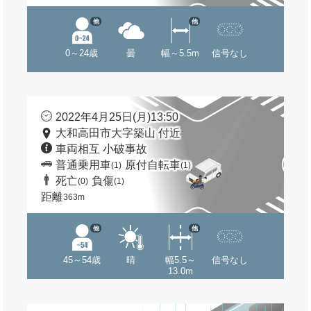
他
他
0～24歳
曇
幅～5.5m
信号なし
2022年4月25日(月)13:50
大和高田市大字築山 付近
車両相互 小破事故
普通乗用車
原付自転車
(1)
(1)
死亡
負傷
(0)
(1)
距離
363m
他
他
45～54歳
晴
幅5.5～
信号なし
13.0m