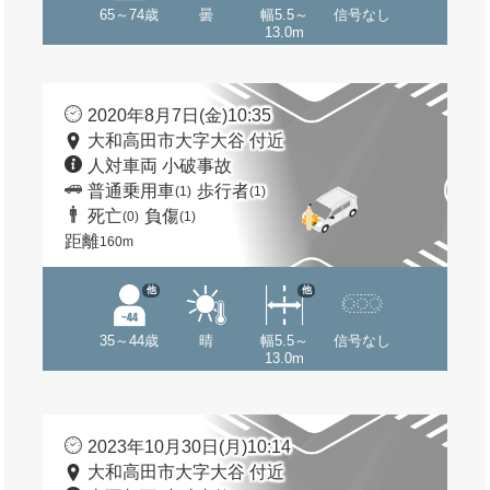
65～74歳
曇
幅5.5～
信号なし
13.0m
2020年8月7日(金)10:35
大和高田市大字大谷 付近
人対車両 小破事故
普通乗用車
歩行者
(1)
(1)
死亡
負傷
(0)
(1)
距離
160m
他
他
35～44歳
晴
幅5.5～
信号なし
13.0m
2023年10月30日(月)10:14
大和高田市大字大谷 付近