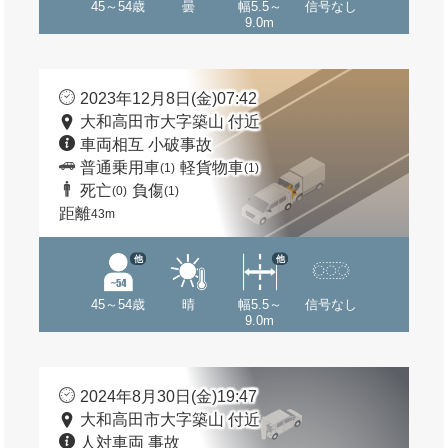
45～54歳
曇
幅5.5～
信号なし
9.0m
2023年12月8日(金)07:42
大和高田市大字築山 付近
車両相互 小破事故
普通乗用車
軽貨物車
(1)
(1)
死亡
負傷
(0)
(1)
距離
43m
他
他
45～54歳
晴
幅5.5～
信号なし
9.0m
2024年8月30日(金)19:47
大和高田市大字築山 付近
人対車両 事故