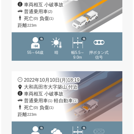
車両相互 小破事故
普通乗用車
(2)
死亡
負傷
(0)
(1)
距離
223m
他
他
55～64歳
晴
幅5.5～
押ボタン式
9.0m
信号
2022年10月10日(月)18:19
大和高田市大字築山 付近
車両相互 小破事故
普通乗用車
軽自動車
(1)
(1)
死亡
負傷
(0)
(1)
距離
223m
他
他