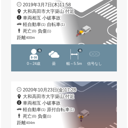
2019年3月7日(木)11:58
大和高田市大字築山 付近
車両相互 小破事故
軽自動車
自転車
(1)
(1)
死亡
負傷
(0)
(1)
距離
400m
他
他
0～24歳
曇
幅～5.5m
信号なし
2020年10月23日(金)17:28
大和高田市大字築山 付近
車両相互 小破事故
軽自動車
原付自転車
(1)
(1)
死亡
負傷
(0)
(1)
距離
404m