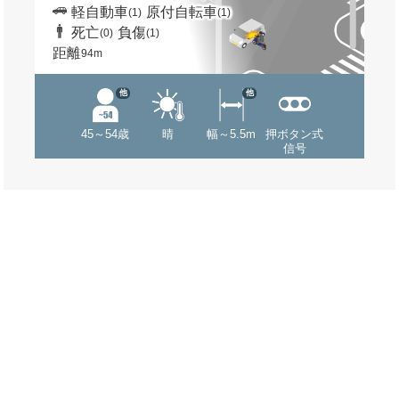
軽自動車
原付自転車
(1)
(1)
死亡
負傷
(0)
(1)
距離
94m
他
他
45～54歳
晴
幅～5.5m
押ボタン式
信号