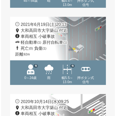
45～54歳
晴
幅5.5～
押ボタン式
13.0m
信号
2021年6月19日(土)20:13
大和高田市大字築山 付近
車両相互 小破事故
軽自動車
原付自転車
(1)
(1)
死亡
負傷
(0)
(1)
距離
92m
他
他
0～24歳
雨
幅5.5～
押ボタン式
13.0m
信号
2020年10月14日(水)09:25
大和高田市大字築山 付近
車両相互 小破事故