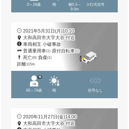
0～24歳
晴
幅5.5～
３灯式信号
9.0m
2021年5月31日(月)10:10
大和高田市大字大谷 付近
車両相互 小破事故
普通乗用車
原付自転車
(1)
(1)
死亡
負傷
(0)
(1)
距離
115m
他
65～74歳
晴
信号なし
2020年11月27日(金)14:00
大和高田市大字大谷 付近