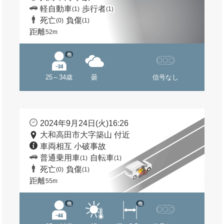
軽自動車
歩行者
(1)
(1)
死亡
負傷
(0)
(1)
距離
52m
他
25～34歳
曇
信号なし
2024年9月24日(火)16:26
大和高田市大字築山 付近
車両相互 小破事故
普通乗用車
自転車
(1)
(1)
死亡
負傷
(0)
(1)
距離
55m
他
他