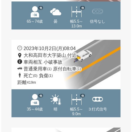
他
他
65～74歳
曇
幅5.5～
信号なし
13.0m
2023年10月2日(月)08:04
大和高田市大字築山 付近
車両相互 小破事故
普通乗用車
原付自転車
(1)
(1)
死亡
負傷
(0)
(1)
距離
419m
他
他
35～44歳
晴
幅5.5～
３灯式信号
9.0m