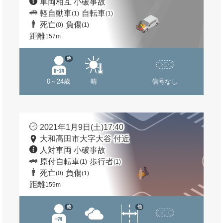
車両相互 小破事故
軽自動車
自転車
(1)
(1)
死亡
負傷
(0)
(1)
距離
157m
他
0～24歳
晴
信号なし
2021年1月9日(土)17:40
大和高田市大字大谷 付近
人対車両 小破事故
原付自転車
歩行者
(1)
(1)
死亡
負傷
(0)
(1)
距離
159m
他
他