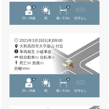
他
他
25～34歳
晴
幅～5.5m
信号なし
2021年3月18日(木)09:00
大和高田市大字築山 付近
車両相互 小破事故
軽自動車
自転車
(1)
(1)
死亡
負傷
(0)
(1)
距離
400m
他
他
25～34歳
晴
幅～5.5m
信号なし