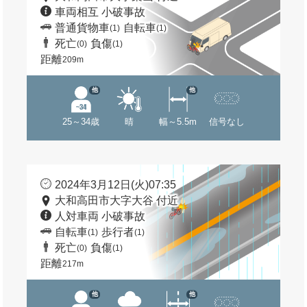
車両相互 小破事故
普通貨物車
自転車
(1)
(1)
死亡
負傷
(0)
(1)
距離
209m
他
他
25～34歳
晴
幅～5.5m
信号なし
2024年3月12日(火)07:35
大和高田市大字大谷 付近
人対車両 小破事故
自転車
歩行者
(1)
(1)
死亡
負傷
(0)
(1)
距離
217m
他
他