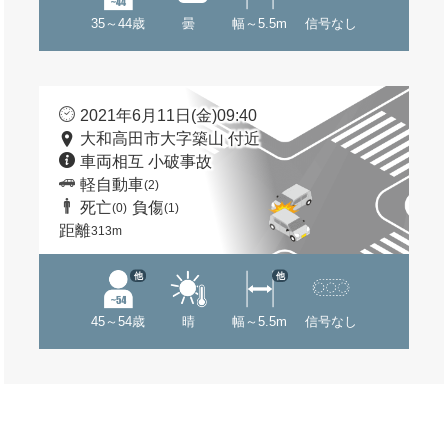
35～44歳
曇
幅～5.5m
信号なし
2021年6月11日(金)09:40
大和高田市大字築山 付近
車両相互 小破事故
軽自動車
(2)
死亡
負傷
(0)
(1)
距離
313m
他
他
45～54歳
晴
幅～5.5m
信号なし