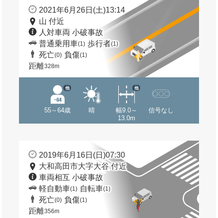
2021年6月26日(土)13:14
山 付近
人対車両 小破事故
普通乗用車
歩行者
(1)
(1)
死亡
負傷
(0)
(1)
距離
328m
他
他
55～64歳
晴
幅9.0～
信号なし
13.0m
2019年6月16日(日)07:30
大和高田市大字大谷 付近
車両相互 小破事故
軽自動車
自転車
(1)
(1)
死亡
負傷
(0)
(1)
距離
356m