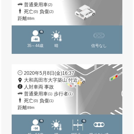
普通乗用車
(2)
死亡
負傷
(0)
(2)
距離
88m
他
35～44歳
晴
信号なし
2020年5月8日(金)16:37
大和高田市大字築山 付近
人対車両 事故
普通乗用車
歩行者
(1)
(1)
死亡
負傷
(0)
(1)
距離
89m
他
他