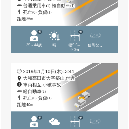
普通乗用車
軽自動車
(1)
(1)
死亡
負傷
(0)
(1)
距離
35m
他
他
35～44歳
晴
幅5.5～
信号なし
9.0m
2019年1月10日(木)13:44
大和高田市大字築山 付近
車両相互 小破事故
軽自動車
(2)
死亡
負傷
(0)
(1)
距離
40m
他
他