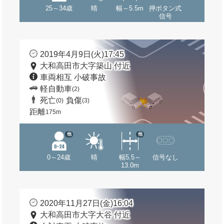
25～34歳
晴
幅～5.5m
押ボタン式
信号
2019年4月9日(火)17:45
大和高田市大字築山 付近
車両相互 小破事故
軽自動車
(2)
死亡
負傷
(0)
(3)
距離
175m
他
他
0～24歳
晴
幅5.5～
信号なし
13.0m
2020年11月27日(金)16:04
大和高田市大字大谷 付近