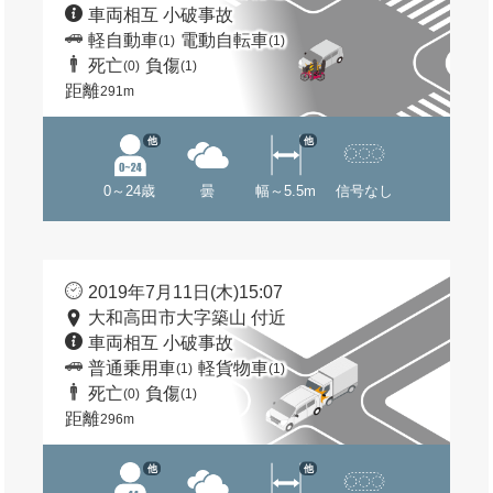
車両相互 小破事故
軽自動車
電動自転車
(1)
(1)
死亡
負傷
(0)
(1)
距離
291m
他
他
0～24歳
曇
幅～5.5m
信号なし
2019年7月11日(木)15:07
大和高田市大字築山 付近
車両相互 小破事故
普通乗用車
軽貨物車
(1)
(1)
死亡
負傷
(0)
(1)
距離
296m
他
他