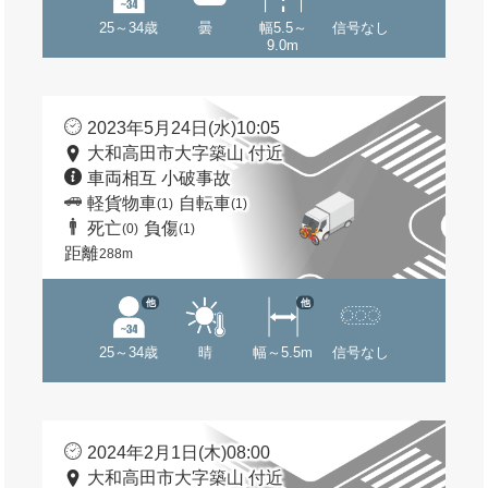
25～34歳
曇
幅5.5～
信号なし
9.0m
2023年5月24日(水)10:05
大和高田市大字築山 付近
車両相互 小破事故
軽貨物車
自転車
(1)
(1)
死亡
負傷
(0)
(1)
距離
288m
他
他
25～34歳
晴
幅～5.5m
信号なし
2024年2月1日(木)08:00
大和高田市大字築山 付近