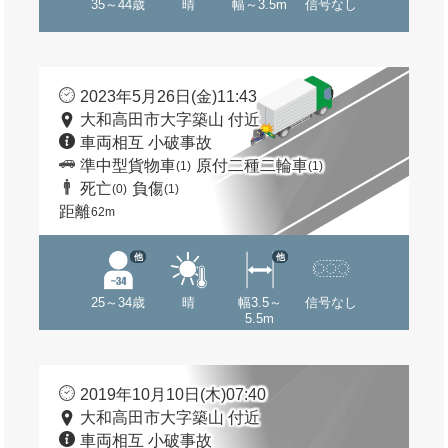
35～44歳
晴
幅～3.5m
信号なし
2023年5月26日(金)11:43
大和高田市大字築山 付近
車両相互 小破事故
準中型貨物車
原付二種二輪車
(1)
(1)
死亡
負傷
(0)
(1)
距離
62m
他
他
25～34歳
晴
幅3.5～
信号なし
5.5m
2019年10月10日(木)07:40
大和高田市大字築山 付近
車両相互 小破事故