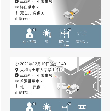
車両相互 小破事故
軽自動車
(2)
死亡
負傷
(0)
(1)
距離
164m
他
他
25～34歳
晴
幅5.5～
信号なし
13.0m
2021年12月10日(金)12:40
大和高田市大字築山 付近
車両相互 小破事故
普通乗用車
(2)
死亡
負傷
(0)
(2)
距離
173m
他
他