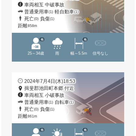
車両相互 中破事故
普通乗用車
軽自動車
(1)
(1)
死亡
負傷
(0)
(1)
距離
858m
他
他
25～34歳
雨
幅～5.5m
信号なし
2024年7月4日(木)18:53
揖斐郡池田町本郷 付近
車両相互 小破事故
普通乗用車
自転車
(1)
(1)
死亡
負傷
(0)
(1)
距離
861m
他
他