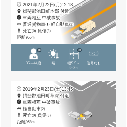
2021年2月22日(月)12:18
揖斐郡池田町本郷 付近
車両相互 中破事故
普通貨物車
軽自動車
(1)
(2)
死亡
負傷
(0)
(3)
距離
955m
他
他
35～44歳
晴
幅5.5～
信号なし
9.0m
2019年2月23日(土)13:45
揖斐郡池田町草深 付近
車両相互 中破事故
軽自動車
(2)
死亡
負傷
(0)
(3)
距離
958m