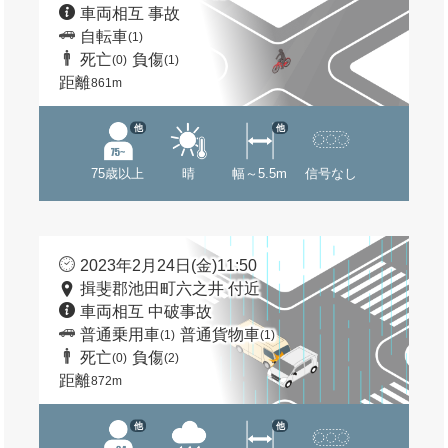
車両相互 事故
自転車
(1)
死亡
負傷
(0)
(1)
距離
861m
他
他
75歳以上
晴
幅～5.5m
信号なし
2023年2月24日(金)11:50
揖斐郡池田町六之井 付近
車両相互 中破事故
普通乗用車
普通貨物車
(1)
(1)
死亡
負傷
(0)
(2)
距離
872m
他
他