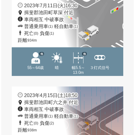
2023年7月11日(火)16:30
揖斐郡池田町草深 付近
車両相互 中破事故
普通乗用車
軽自動車
(1)
(1)
死亡
負傷
(0)
(1)
距離
934m
他
他
55～64歳
晴
幅5.5～
３灯式信号
13.0m
2023年4月15日(土)18:50
揖斐郡池田町六之井 付近
車両相互 中破事故
普通乗用車
軽自動車
(1)
(1)
死亡
負傷
(0)
(2)
距離
938m