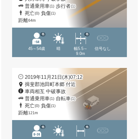
普通乗用車
歩行者
(1)
(1)
死亡
負傷
(0)
(1)
距離
64m
他
他
45～54歳
晴
幅5.5～
信号なし
9.0m
2019年11月21日(木)07:12
揖斐郡池田町本郷 付近
車両相互 中破事故
普通乗用車
自転車
(1)
(1)
死亡
負傷
(0)
(1)
距離
121m
他
他