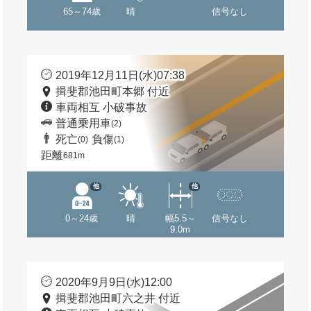
65～74歳
晴
信号なし
2019年12月11日(水)07:38
揖斐郡池田町本郷 付近
車両相互 小破事故
普通乗用車
(2)
死亡
負傷
(0)
(1)
距離
681m
他
他
0～24歳
晴
幅5.5～
信号なし
9.0m
2020年9月9日(水)12:00
揖斐郡池田町六之井 付近