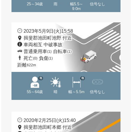
25～34歳
雨
幅5.5～
信号なし
9.0m
2023年5月9日(火)15:58
揖斐郡池田町池野 付近
車両相互 中破事故
普通乗用車
自転車
(1)
(1)
死亡
負傷
(0)
(1)
距離
622m
他
他
55～64歳
晴
幅～5.5m
信号なし
2020年2月25日(火)15:40
揖斐郡池田町本郷 付近