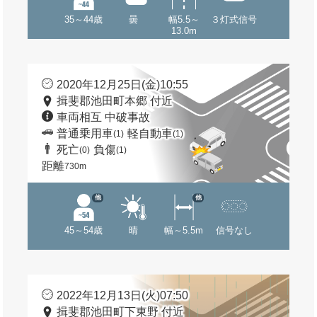
35～44歳
曇
幅5.5～
３灯式信号
13.0m
2020年12月25日(金)10:55
揖斐郡池田町本郷 付近
車両相互 中破事故
普通乗用車
軽自動車
(1)
(1)
死亡
負傷
(0)
(1)
距離
730m
他
他
45～54歳
晴
幅～5.5m
信号なし
2022年12月13日(火)07:50
揖斐郡池田町下東野 付近