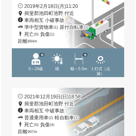
2019年2月18日(月)11:20
揖斐郡池田町池野 付近
車両相互 小破事故
準中型貨物車
原付自転車
(1)
(1)
死亡
負傷
(0)
(1)
距離
894m
他
他
0～24歳
晴
幅～5.5m
１灯式（点
滅）
2021年12月19日(日)18:58
揖斐郡池田町池野 付近
車両相互 中破事故
普通乗用車
軽自動車
(2)
(1)
死亡
負傷
(0)
(4)
距離
907m