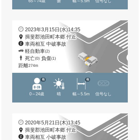
65～74歳
曇
幅～5.5m
信号なし
2023年3月15日(水)14:35
揖斐郡池田町本郷 付近
車両相互 中破事故
軽自動車
(2)
死亡
負傷
(0)
(1)
距離
274m
他
他
0～24歳
晴
幅～5.5m
信号なし
2020年5月21日(木)13:45
揖斐郡池田町本郷 付近
車両相互 小破事故