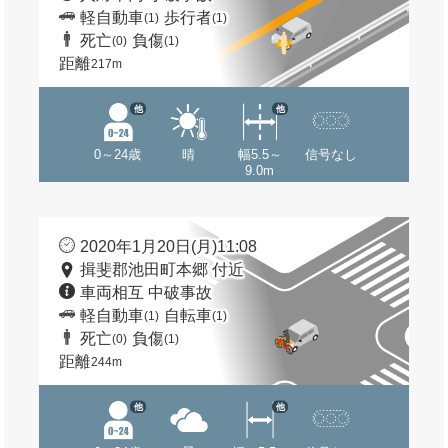
軽自動車
歩行者
(1)
(1)
死亡
負傷
(0)
(1)
距離
217m
他
他
0～24歳
晴
幅5.5～
信号なし
9.0m
2020年1月20日(月)11:08
揖斐郡池田町本郷 付近
車両相互 中破事故
軽自動車
自転車
(1)
(1)
死亡
負傷
(0)
(1)
距離
244m
他
他