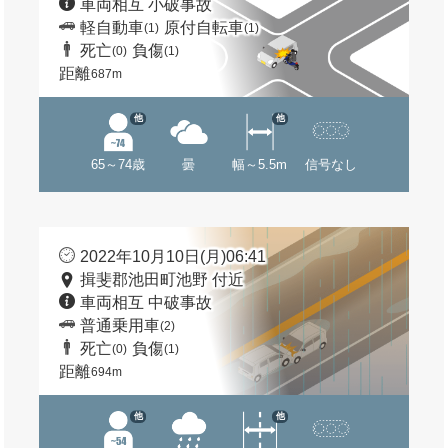
車両相互 小破事故
軽自動車
原付自転車
(1)
(1)
死亡
負傷
(0)
(1)
距離
687m
他
他
65～74歳
曇
幅～5.5m
信号なし
2022年10月10日(月)06:41
揖斐郡池田町池野 付近
車両相互 中破事故
普通乗用車
(2)
死亡
負傷
(0)
(1)
距離
694m
他
他