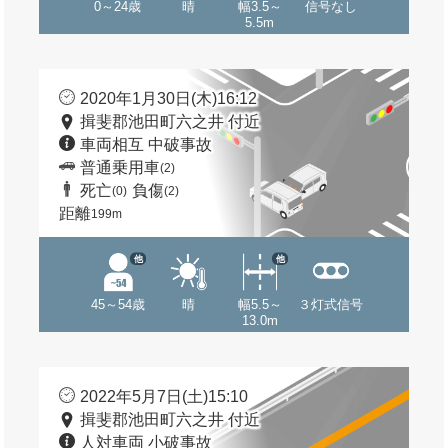
0～24歳
晴
幅3.5～
信号なし
5.5m
2020年1月30日(木)16:12
揖斐郡池田町六之井 付近
車両相互 中破事故
普通乗用車
(2)
死亡
負傷
(0)
(2)
距離
199m
他
他
45～54歳
晴
幅5.5～
３灯式信号
13.0m
2022年5月7日(土)15:10
揖斐郡池田町六之井 付近
人対車両 小破事故