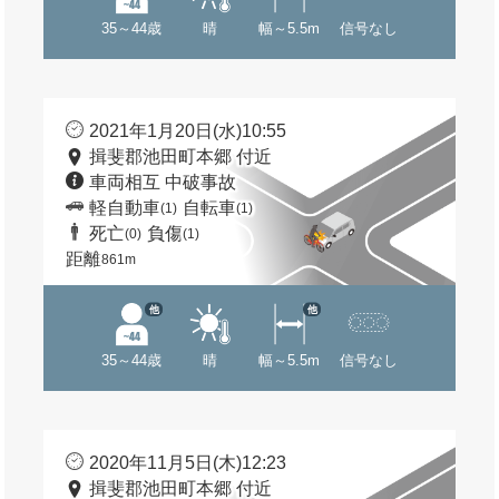
35～44歳
晴
幅～5.5m
信号なし
2021年1月20日(水)10:55
揖斐郡池田町本郷 付近
車両相互 中破事故
軽自動車
自転車
(1)
(1)
死亡
負傷
(0)
(1)
距離
861m
他
他
35～44歳
晴
幅～5.5m
信号なし
2020年11月5日(木)12:23
揖斐郡池田町本郷 付近