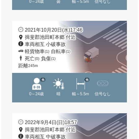
0～24歳
曇
幅～5.5m
信号なし
2021年10月20日(水)17:46
揖斐郡池田町本郷 付近
車両相互 小破事故
軽貨物車
自転車
(1)
(1)
死亡
負傷
(0)
(1)
距離
245m
他
他
0～24歳
晴
幅～5.5m
信号なし
2022年9月4日(日)18:57
揖斐郡池田町本郷 付近
車両相互 中破事故