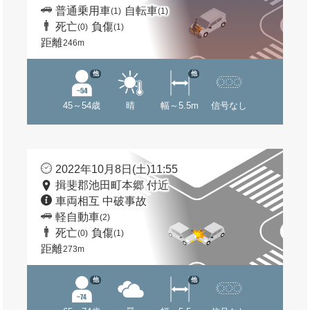
普通乗用車
自転車
(1)
(1)
死亡
負傷
(0)
(1)
距離
246m
他
他
45～54歳
晴
幅～5.5m
信号なし
2022年10月8日(土)11:55
揖斐郡池田町本郷 付近
車両相互 中破事故
軽自動車
(2)
死亡
負傷
(0)
(1)
距離
273m
他
他