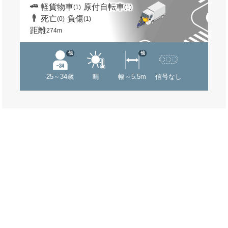
軽貨物車
原付自転車
(1)
(1)
死亡
負傷
(0)
(1)
距離
274m
他
他
25～34歳
晴
幅～5.5m
信号なし