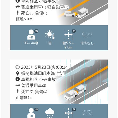
車両相互 小破事故
普通乗用車
軽自動車
(1)
(1)
死亡
負傷
(0)
(1)
距離
581m
他
他
35～44歳
晴
幅5.5～
信号なし
9.0m
2023年5月23日(火)08:14
揖斐郡池田町本郷 付近
車両相互 小破事故
普通乗用車
(2)
死亡
負傷
(0)
(1)
距離
585m
他
他