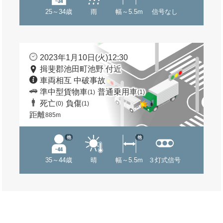
25～34歳
雨
幅～5.5m
信号なし
2023年1月10日(火)12:30
揖斐郡池田町池野 付近
車両相互 中破事故
準中型貨物車
普通乗用車
(1)
(1)
死亡
負傷
(0)
(1)
距離
885m
他
他
35～44歳
晴
幅～5.5m
３灯式信号