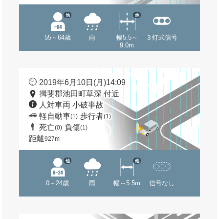
他
他
55～64歳
雨
幅5.5～
３灯式信号
9.0m
2019年6月10日(月)14:09
揖斐郡池田町草深 付近
人対車両 小破事故
軽自動車
歩行者
(1)
(1)
死亡
負傷
(0)
(1)
距離
927m
他
他
0～24歳
雨
幅～5.5m
信号なし