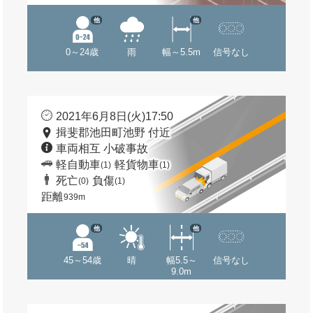
他
他
0～24歳
雨
幅～5.5m
信号なし
2021年6月8日(火)17:50
揖斐郡池田町池野 付近
車両相互 小破事故
軽自動車
軽貨物車
(1)
(1)
死亡
負傷
(0)
(1)
距離
939m
他
他
45～54歳
晴
幅5.5～
信号なし
9.0m