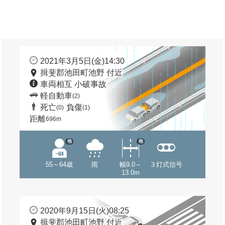
2021年3月5日(金)14:30
揖斐郡池田町池野 付近
車両相互 小破事故
軽自動車
(2)
死亡
負傷
(0)
(1)
距離
696m
他
他
55～64歳
雨
幅9.0～
３灯式信号
13.0m
2020年9月15日(火)08:25
揖斐郡池田町池野 付近