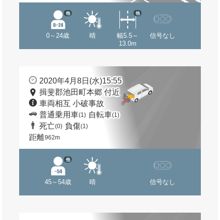
他
他
0～24歳
晴
幅5.5～
信号なし
13.0m
2020年4月8日(水)15:55
揖斐郡池田町本郷 付近
車両相互 小破事故
普通乗用車
自転車
(1)
(1)
死亡
負傷
(0)
(1)
距離
962m
他
45～54歳
晴
信号なし