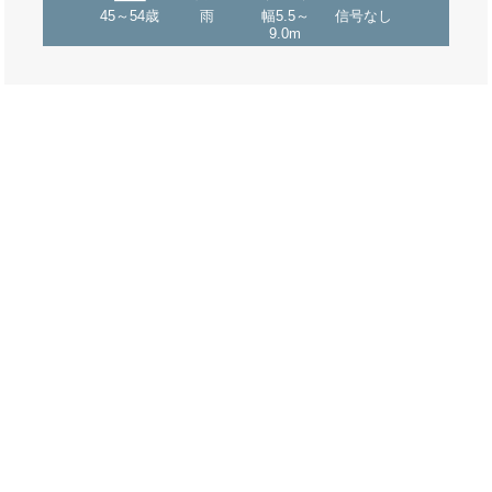
45～54歳
雨
幅5.5～
信号なし
9.0m