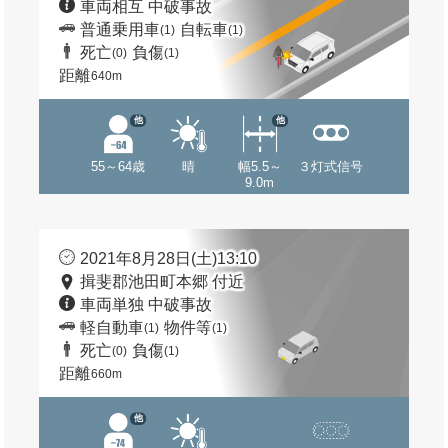
車両相互 中破事故
普通乗用車
自転車
(1)
(1)
死亡
負傷
(0)
(1)
距離
640m
他
他
55～64歳
晴
幅5.5～
３灯式信号
9.0m
2021年8月28日(土)13:10
揖斐郡池田町本郷 付近
車両単独 中破事故
軽自動車
物件等
(1)
(1)
死亡
負傷
(0)
(1)
距離
660m
他