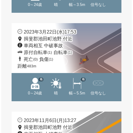
0～24歳
晴
幅～3.5m
信号なし
2023年3月22日(水)17:53
揖斐郡池田町池野 付近
車両相互 中破事故
原付自転車
自転車
(1)
(1)
死亡
負傷
(0)
(1)
距離
483m
他
他
0～24歳
晴
幅～5.5m
信号なし
2023年11月6日(月)13:27
揖斐郡池田町池野 付近