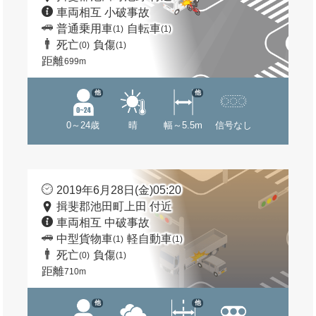
車両相互 小破事故
普通乗用車
自転車
(1)
(1)
死亡
負傷
(0)
(1)
距離
699m
他
他
0～24歳
晴
幅～5.5m
信号なし
2019年6月28日(金)05:20
揖斐郡池田町上田 付近
車両相互 中破事故
中型貨物車
軽自動車
(1)
(1)
死亡
負傷
(0)
(1)
距離
710m
他
他