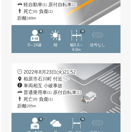
軽自動車
原付自転車
(1)
(1)
死亡
負傷
(0)
(1)
距離
189m
他
他
0～24歳
晴
幅5.5～
信号なし
9.0m
2022年8月23日(火)21:52
柏原市石川町 付近
車両相互 小破事故
普通乗用車
原付自転車
(1)
(1)
死亡
負傷
(0)
(1)
距離
205m
他
他