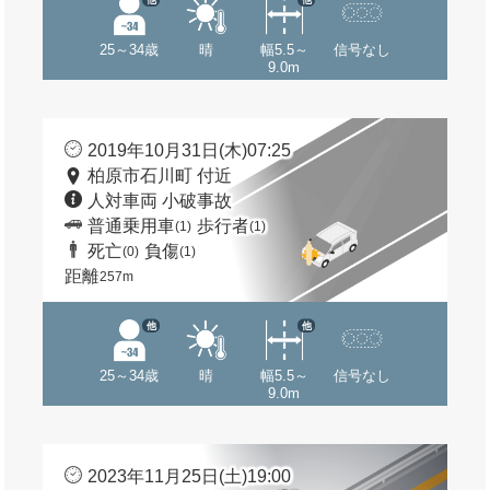
25～34歳
晴
幅5.5～
信号なし
9.0m
2019年10月31日(木)07:25
柏原市石川町 付近
人対車両 小破事故
普通乗用車
歩行者
(1)
(1)
死亡
負傷
(0)
(1)
距離
257m
他
他
25～34歳
晴
幅5.5～
信号なし
9.0m
2023年11月25日(土)19:00