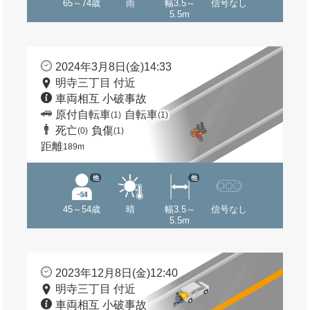
65～74歳
雨
幅3.5～
信号なし
5.5m
2024年3月8日(金)14:33
明寺三丁目 付近
車両相互 小破事故
原付自転車
自転車
(1)
(1)
死亡
負傷
(0)
(1)
距離
189m
他
他
45～54歳
晴
幅3.5～
信号なし
5.5m
2023年12月8日(金)12:40
明寺三丁目 付近
車両相互 小破事故