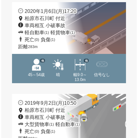
2020年1月6日(月)17:20
柏原市石川町 付近
車両相互 小破事故
軽自動車
軽貨物車
(1)
(1)
死亡
負傷
(0)
(1)
距離
283m
他
他
45～54歳
晴
幅9.0～
信号なし
13.0m
2019年9月2日(月)10:50
柏原市石川町 付近
車両相互 小破事故
大型貨物車
軽自動車
(1)
(1)
死亡
負傷
(0)
(1)