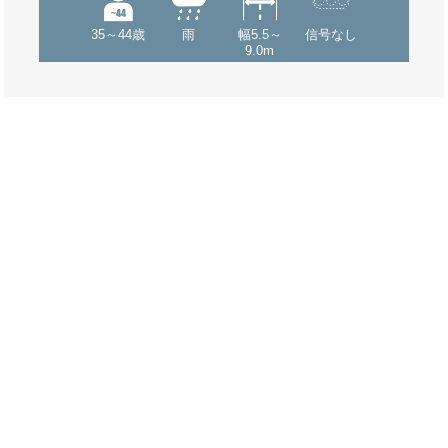
35～44歳
雨
幅5.5～
信号なし
9.0m