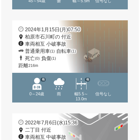
45～54歳
曇
幅～5.5m
信号なし
2024年1月15日(月)07:50
柏原市石川町の 付近
車両相互 小破事故
普通乗用車
自転車
(1)
(1)
死亡
負傷
(0)
(1)
距離
216m
他
他
0～24歳
雨
幅5.5～
信号なし
13.0m
2022年7月6日(水)15:36
二丁目 付近
車両相互 中破事故