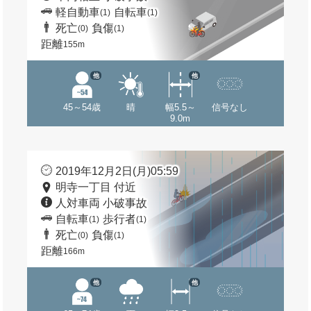
軽自動車
自転車
(1)
(1)
死亡
負傷
(0)
(1)
距離
155m
他
他
45～54歳
晴
幅5.5～
信号なし
9.0m
2019年12月2日(月)05:59
明寺一丁目 付近
人対車両 小破事故
自転車
歩行者
(1)
(1)
死亡
負傷
(0)
(1)
距離
166m
他
他