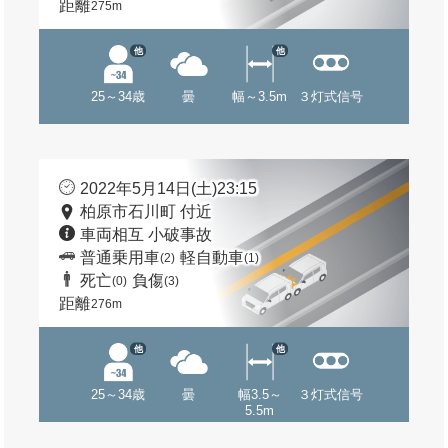
距離
275m
他
他
25～34歳
曇
幅～3.5m
３灯式信号
2022年5月14日(土)23:15
柏原市石川町 付近
車両相互 小破事故
普通乗用車
軽自動車
(2)
(1)
死亡
負傷
(0)
(3)
距離
276m
他
他
25～34歳
曇
幅3.5～
３灯式信号
5.5m