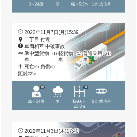
0～24歳
晴
幅～5.5m
３灯式信号
2022年11月7日(月)15:39
二丁目 付近
車両相互 中破事故
準中型貨物
軽貨物
普通乗用
(1)
(1)
(1)
車
車
車
死亡
負傷
(0)
(5)
距離
221m
他
他
25～34歳
雨
幅9.0～
３灯式信号
13.0m
2022年11月3日(木)17:40