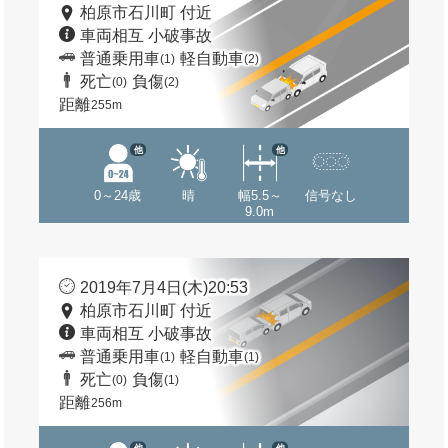
柏原市石川町 付近
車両相互 小破事故
普通乗用車
軽自動車
(1)
(2)
死亡
負傷
(0)
(2)
距離
255m
他
他
0～24歳
晴
幅5.5～
信号なし
9.0m
2019年7月4日(木)20:53
柏原市石川町 付近
車両相互 小破事故
普通乗用車
軽自動車
(1)
(1)
死亡
負傷
(0)
(1)
距離
256m
他
他