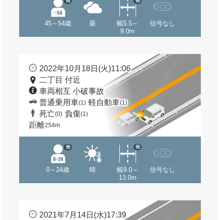
他
他
45～54歳
曇
幅5.5～
信号なし
9.0m
2022年10月18日(火)11:06
二丁目 付近
車両相互 小破事故
普通乗用車
軽自動車
(1)
(1)
死亡
負傷
(0)
(1)
距離
254m
他
他
0～24歳
晴
幅9.0～
信号なし
13.0m
2021年7月14日(水)17:39