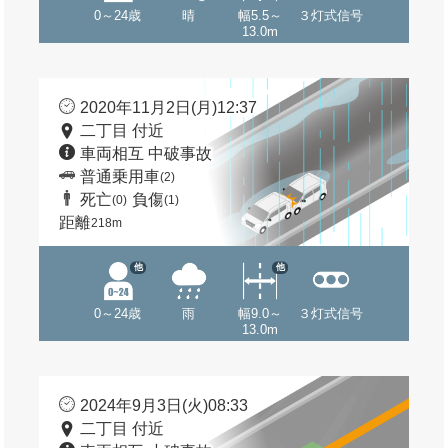
0～24歳
晴
幅5.5～
３灯式信号
13.0m
2020年11月2日(月)12:37
二丁目 付近
車両相互 中破事故
普通乗用車
(2)
死亡
負傷
(0)
(1)
距離
218m
他
他
0～24歳
雨
幅9.0～
３灯式信号
13.0m
2024年9月3日(火)08:33
二丁目 付近