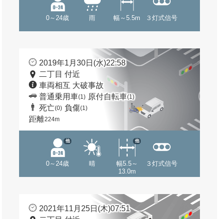
0～24歳
雨
幅～5.5m
３灯式信号
2019年1月30日(水)22:58
二丁目 付近
車両相互 大破事故
普通乗用車
原付自転車
(1)
(1)
死亡
負傷
(0)
(1)
距離
224m
他
他
0～24歳
晴
幅5.5～
３灯式信号
13.0m
2021年11月25日(木)07:51