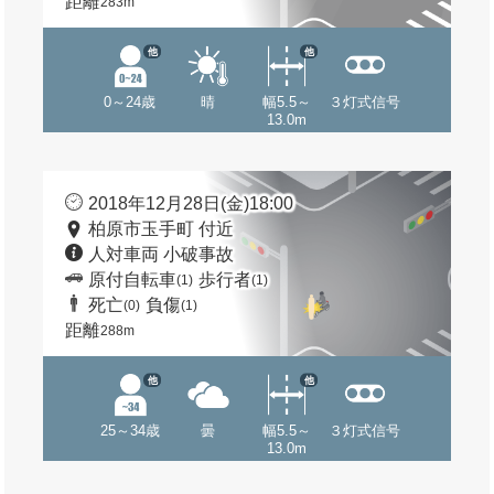
距離
283m
他
他
0～24歳
晴
幅5.5～
３灯式信号
13.0m
2018年12月28日(金)18:00
柏原市玉手町 付近
人対車両 小破事故
原付自転車
歩行者
(1)
(1)
死亡
負傷
(0)
(1)
距離
288m
他
他
25～34歳
曇
幅5.5～
３灯式信号
13.0m