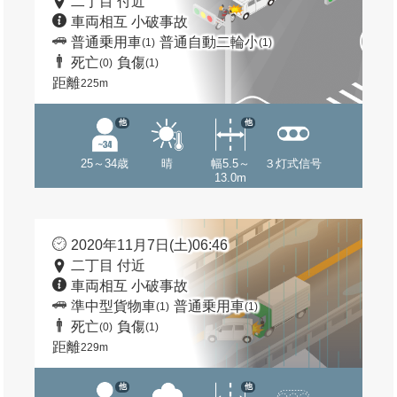
二丁目 付近
車両相互 小破事故
普通乗用車
普通自動二輪小
(1)
(1)
死亡
負傷
(0)
(1)
距離
225m
他
他
25～34歳
晴
幅5.5～
３灯式信号
13.0m
2020年11月7日(土)06:46
二丁目 付近
車両相互 小破事故
準中型貨物車
普通乗用車
(1)
(1)
死亡
負傷
(0)
(1)
距離
229m
他
他