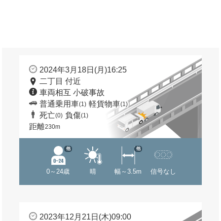
2024年3月18日(月)16:25
二丁目 付近
車両相互 小破事故
普通乗用車
軽貨物車
(1)
(1)
死亡
負傷
(0)
(1)
距離
230m
他
他
0～24歳
晴
幅～3.5m
信号なし
2023年12月21日(木)09:00