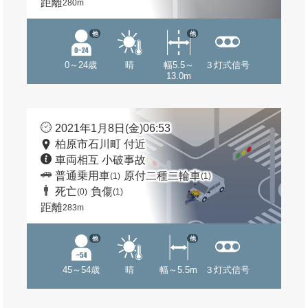
距離
280m
他
他
0～24歳
晴
幅5.5～
３灯式信号
13.0m
2021年1月8日(金)06:53
柏原市石川町 付近
車両相互 小破事故
普通乗用車
原付二種二輪車
(1)
(1)
死亡
負傷
(0)
(1)
距離
283m
他
他
45～54歳
晴
幅～5.5m
３灯式信号