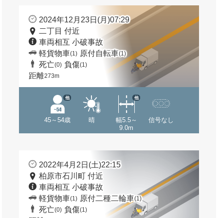
2024年12月23日(月)07:29
二丁目 付近
車両相互 小破事故
軽貨物車
原付自転車
(1)
(1)
死亡
負傷
(0)
(1)
距離
273m
他
他
45～54歳
晴
幅5.5～
信号なし
9.0m
2022年4月2日(土)22:15
柏原市石川町 付近
車両相互 小破事故
軽貨物車
原付二種二輪車
(1)
(1)
死亡
負傷
(0)
(1)