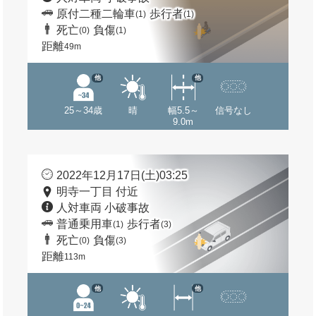
原付二種二輪車
歩行者
(1)
(1)
死亡
負傷
(0)
(1)
距離
49m
他
他
25～34歳
晴
幅5.5～
信号なし
9.0m
2022年12月17日(土)03:25
明寺一丁目 付近
人対車両 小破事故
普通乗用車
歩行者
(1)
(3)
死亡
負傷
(0)
(3)
距離
113m
他
他