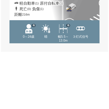
軽自動車
原付自転車
(1)
(1)
死亡
負傷
(0)
(1)
距離
216m
他
他
0～24歳
晴
幅5.5～
３灯式信号
13.0m