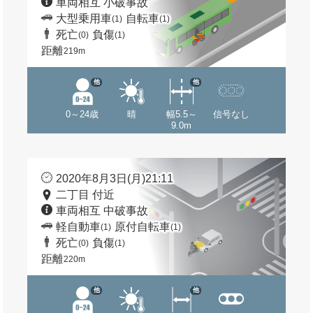
車両相互 小破事故
大型乗用車
自転車
(1)
(1)
死亡
負傷
(0)
(1)
距離
219m
他
他
0～24歳
晴
幅5.5～
信号なし
9.0m
2020年8月3日(月)21:11
二丁目 付近
車両相互 中破事故
軽自動車
原付自転車
(1)
(1)
死亡
負傷
(0)
(1)
距離
220m
他
他