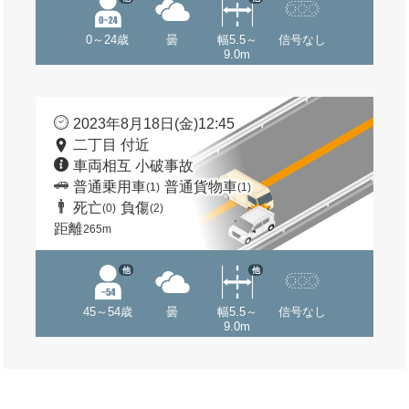
0～24歳
曇
幅5.5～
信号なし
9.0m
2023年8月18日(金)12:45
二丁目 付近
車両相互 小破事故
普通乗用車
普通貨物車
(1)
(1)
死亡
負傷
(0)
(2)
距離
265m
他
他
45～54歳
曇
幅5.5～
信号なし
9.0m