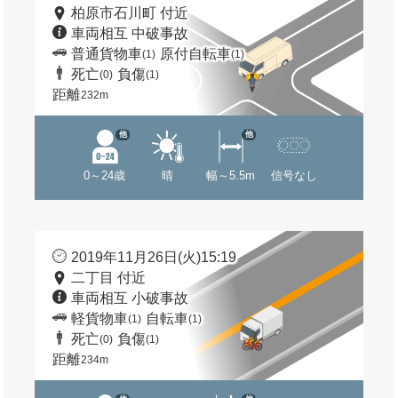
柏原市石川町 付近
車両相互 中破事故
普通貨物車
原付自転車
(1)
(1)
死亡
負傷
(0)
(1)
距離
232m
他
他
0～24歳
晴
幅～5.5m
信号なし
2019年11月26日(火)15:19
二丁目 付近
車両相互 小破事故
軽貨物車
自転車
(1)
(1)
死亡
負傷
(0)
(1)
距離
234m