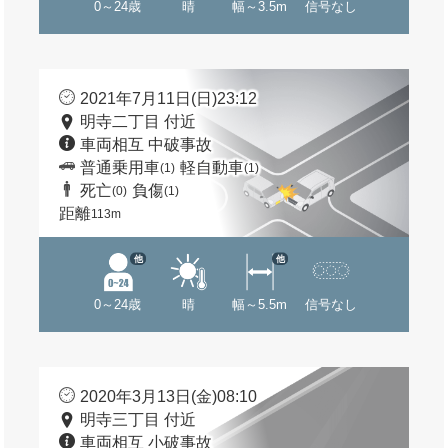
0～24歳
晴
幅～3.5m
信号なし
2021年7月11日(日)23:12
明寺二丁目 付近
車両相互 中破事故
普通乗用車
軽自動車
(1)
(1)
死亡
負傷
(0)
(1)
距離
113m
他
他
0～24歳
晴
幅～5.5m
信号なし
2020年3月13日(金)08:10
明寺三丁目 付近
車両相互 小破事故