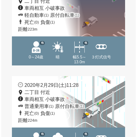
二丁目 付近
車両相互 小破事故
軽自動車
原付自転車
(1)
(1)
死亡
負傷
(0)
(1)
距離
223m
他
他
0～24歳
晴
幅5.5～
３灯式信号
13.0m
2020年2月29日(土)11:28
二丁目 付近
車両相互 小破事故
普通乗用車
原付自転車
(1)
(1)
死亡
負傷
(0)
(1)
距離
224m
他
他