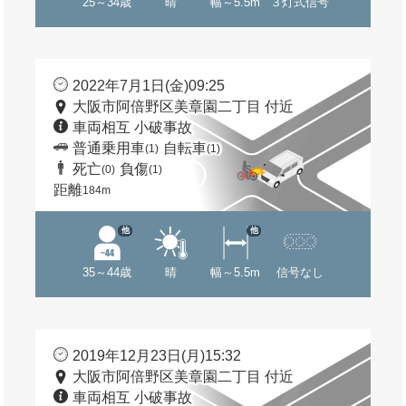
25～34歳
晴
幅～5.5m
３灯式信号
2022年7月1日(金)09:25
大阪市阿倍野区美章園二丁目 付近
車両相互 小破事故
普通乗用車
自転車
(1)
(1)
死亡
負傷
(0)
(1)
距離
184m
他
他
35～44歳
晴
幅～5.5m
信号なし
2019年12月23日(月)15:32
大阪市阿倍野区美章園二丁目 付近
車両相互 小破事故