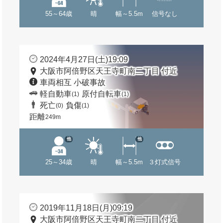
55～64歳
晴
幅～5.5m
信号なし
2024年4月27日(土)19:09
大阪市阿倍野区天王寺町南二丁目 付近
車両相互 小破事故
軽自動車
原付自転車
(1)
(1)
死亡
負傷
(0)
(1)
距離
249m
他
他
25～34歳
晴
幅～5.5m
３灯式信号
2019年11月18日(月)09:19
大阪市阿倍野区天王寺町南二丁目 付近