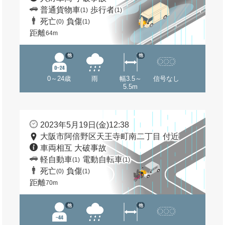
普通貨物車
歩行者
(1)
(1)
死亡
負傷
(0)
(1)
距離
64m
他
他
0～24歳
雨
幅3.5～
信号なし
5.5m
2023年5月19日(金)12:38
大阪市阿倍野区天王寺町南二丁目 付近
車両相互 大破事故
軽自動車
電動自転車
(1)
(1)
死亡
負傷
(0)
(1)
距離
70m
他
他