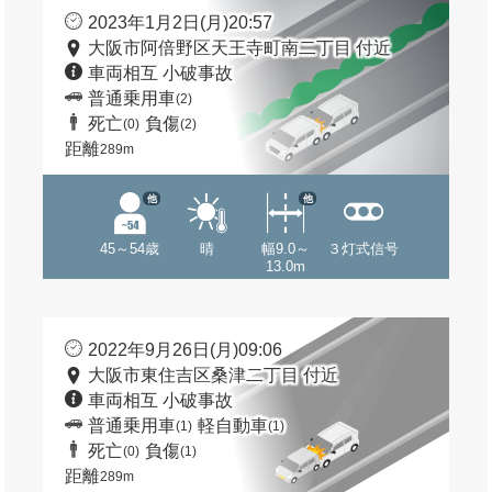
2023年1月2日(月)20:57
大阪市阿倍野区天王寺町南二丁目 付近
車両相互 小破事故
普通乗用車
(2)
死亡
負傷
(0)
(2)
距離
289m
他
他
45～54歳
晴
幅9.0～
３灯式信号
13.0m
2022年9月26日(月)09:06
大阪市東住吉区桑津二丁目 付近
車両相互 小破事故
普通乗用車
軽自動車
(1)
(1)
死亡
負傷
(0)
(1)
距離
289m