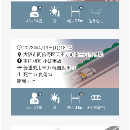
他
他
45～54歳
晴
幅～5.5m
信号なし
2023年4月3日(月)18:14
大阪市阿倍野区天王寺町南三丁目 付近
車両相互 小破事故
普通乗用車
軽自動車
(1)
(1)
死亡
負傷
(0)
(1)
距離
303m
他
他
25～34歳
晴
幅～3.5m
３灯式信号