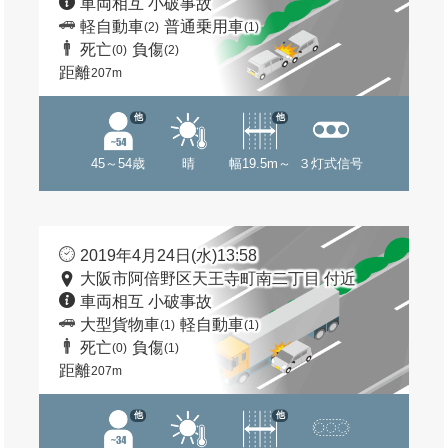
車両相互 小破事故
軽自動車
普通乗用車
(2)
(1)
死亡
負傷
(0)
(2)
距離
207m
他
他
45～54歳
晴
幅19.5m～
３灯式信号
2019年4月24日(水)13:58
大阪市阿倍野区天王寺町南二丁目 付近
車両相互 小破事故
大型貨物車
軽自動車
(1)
(1)
死亡
負傷
(0)
(1)
距離
207m
他
他