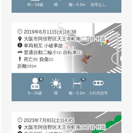
45～54歳
晴
幅～5.5m
信号なし
2019年6月11日(火)16:38
大阪市阿倍野区天王寺町南二丁目 付近
車両相互 小破事故
普通自動二輪小
自転車
(1)
(1)
死亡
負傷
(0)
(1)
距離
191m
他
他
0～24歳
晴
幅～5.5m
３灯式信号
2023年7月8日(土)14:45
大阪市阿倍野区天王寺町南二丁目 付近