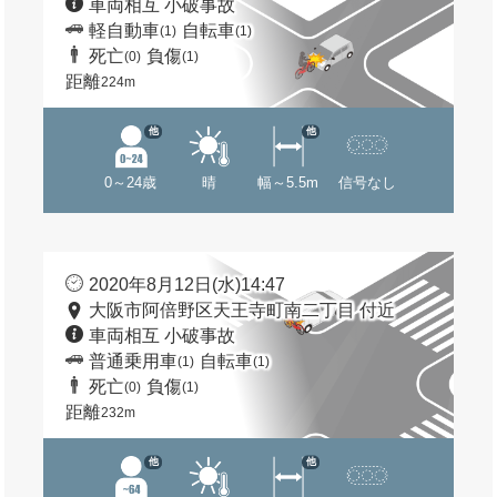
車両相互 小破事故
軽自動車
自転車
(1)
(1)
死亡
負傷
(0)
(1)
距離
224m
他
他
0～24歳
晴
幅～5.5m
信号なし
2020年8月12日(水)14:47
大阪市阿倍野区天王寺町南二丁目 付近
車両相互 小破事故
普通乗用車
自転車
(1)
(1)
死亡
負傷
(0)
(1)
距離
232m
他
他