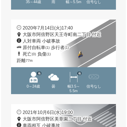
35～44歳
雨
幅～5.5m
信号なし
2020年7月14日(火)17:40
大阪市阿倍野区天王寺町南二丁目 付近
人対車両 小破事故
原付自転車
歩行者
(1)
(1)
死亡
負傷
(0)
(1)
距離
77m
他
他
0～24歳
曇
幅3.5～
信号なし
5.5m
2021年10月6日(水)19:00
大阪市阿倍野区美章園二丁目 付近
車両相互 小破事故