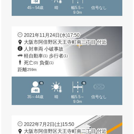
45～54歳
晴
幅5.5～
信号なし
9.0m
2021年11月24日(水)17:50
大阪市阿倍野区天王寺町南三丁目 付近
人対車両 小破事故
軽自動車
歩行者
(1)
(1)
死亡
負傷
(0)
(1)
距離
259m
他
他
35～44歳
晴
幅5.5～
信号なし
9.0m
2022年7月2日(土)15:50
大阪市阿倍野区天王寺町南二丁目 付近