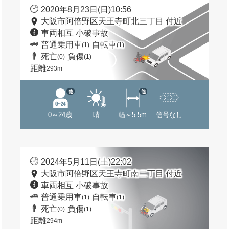
2020年8月23日(日)10:56
大阪市阿倍野区天王寺町北三丁目 付近
車両相互 小破事故
普通乗用車
自転車
(1)
(1)
死亡
負傷
(0)
(1)
距離
293m
他
他
0～24歳
晴
幅～5.5m
信号なし
2024年5月11日(土)22:02
大阪市阿倍野区天王寺町南二丁目 付近
車両相互 小破事故
普通乗用車
自転車
(1)
(1)
死亡
負傷
(0)
(1)
距離
294m