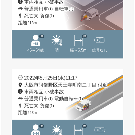
車両相互 小破事故
普通乗用車
自転車
(1)
(1)
死亡
負傷
(0)
(1)
距離
213m
他
他
45～54歳
晴
幅～5.5m
信号なし
2022年5月25日(水)11:17
大阪市阿倍野区天王寺町南二丁目 付近
車両相互 小破事故
普通乗用車
電動自転車
(1)
(1)
死亡
負傷
(0)
(1)
距離
223m
他
他