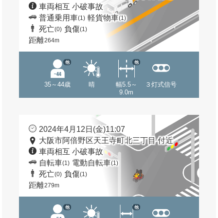
車両相互 小破事故
普通乗用車
軽貨物車
(1)
(1)
死亡
負傷
(0)
(1)
距離
264m
他
他
35～44歳
晴
幅5.5～
３灯式信号
9.0m
2024年4月12日(金)11:07
大阪市阿倍野区天王寺町北三丁目 付近
車両相互 小破事故
自転車
電動自転車
(1)
(1)
死亡
負傷
(0)
(1)
距離
279m
他
他