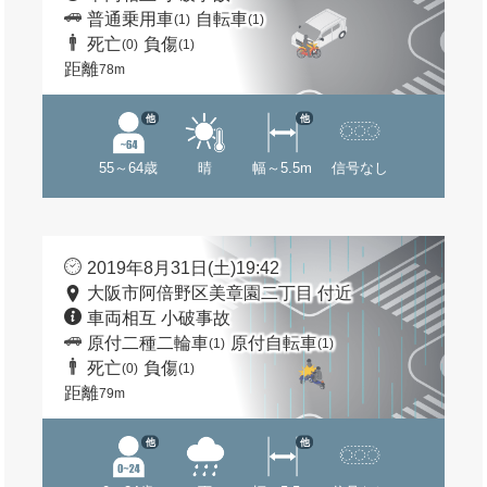
普通乗用車
自転車
(1)
(1)
死亡
負傷
(0)
(1)
距離
78m
他
他
55～64歳
晴
幅～5.5m
信号なし
2019年8月31日(土)19:42
大阪市阿倍野区美章園二丁目 付近
車両相互 小破事故
原付二種二輪車
原付自転車
(1)
(1)
死亡
負傷
(0)
(1)
距離
79m
他
他