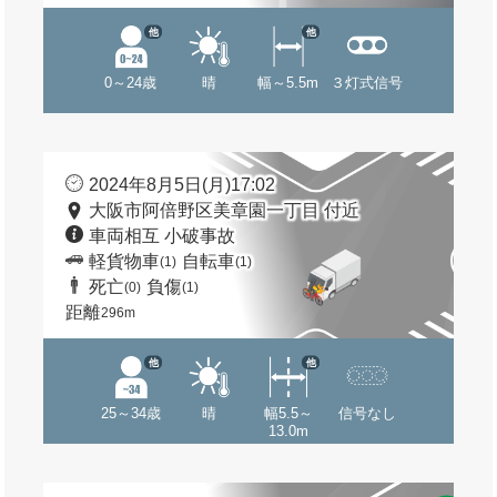
他
他
0～24歳
晴
幅～5.5m
３灯式信号
2024年8月5日(月)17:02
大阪市阿倍野区美章園一丁目 付近
車両相互 小破事故
軽貨物車
自転車
(1)
(1)
死亡
負傷
(0)
(1)
距離
296m
他
他
25～34歳
晴
幅5.5～
信号なし
13.0m