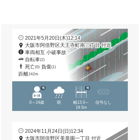
2021年5月20日(木)12:14
大阪市阿倍野区天王寺町南三丁目 付近
車両相互 小破事故
自転車
(2)
死亡
負傷
(0)
(1)
距離
242m
他
他
0～24歳
雨
幅13.0～
信号なし
19.5m
2024年11月24日(日)12:34
大阪市阿倍野区美章園一丁目 付近