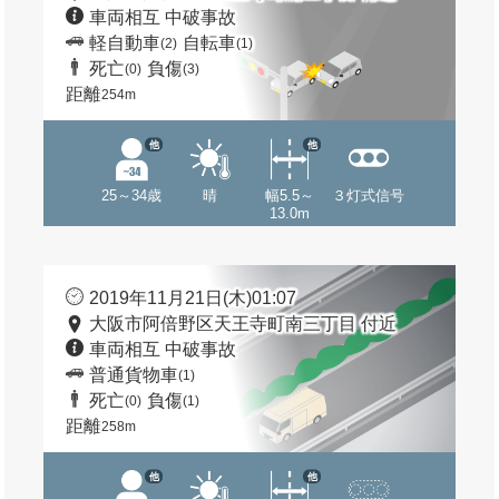
車両相互 中破事故
軽自動車
自転車
(2)
(1)
死亡
負傷
(0)
(3)
距離
254m
他
他
25～34歳
晴
幅5.5～
３灯式信号
13.0m
2019年11月21日(木)01:07
大阪市阿倍野区天王寺町南三丁目 付近
車両相互 中破事故
普通貨物車
(1)
死亡
負傷
(0)
(1)
距離
258m
他
他