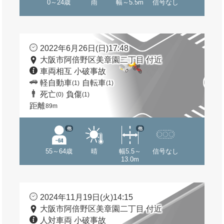
0～24歳
雨
幅～5.5m
信号なし
2022年6月26日(日)17:48
大阪市阿倍野区美章園二丁目 付近
車両相互 小破事故
軽自動車
自転車
(1)
(1)
死亡
負傷
(0)
(1)
距離
89m
他
他
55～64歳
晴
幅5.5～
信号なし
13.0m
2024年11月19日(火)14:15
大阪市阿倍野区美章園二丁目 付近
人対車両 小破事故