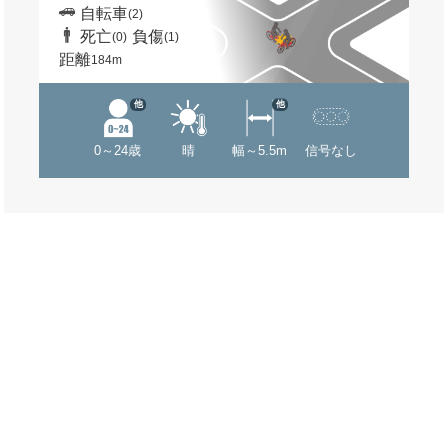
自転車
(2)
死亡
負傷
(0)
(1)
距離
184m
他
他
0～24歳
晴
幅～5.5m
信号なし