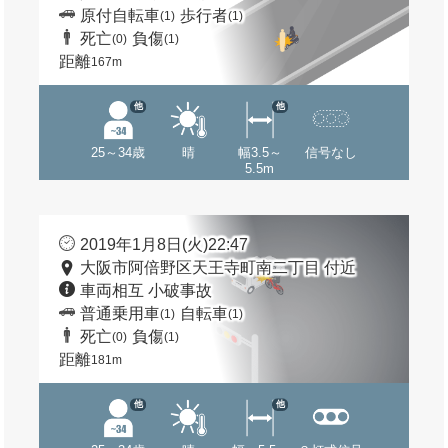
原付自転車
歩行者
(1)
(1)
死亡
負傷
(0)
(1)
距離
167m
他
他
25～34歳
晴
幅3.5～
信号なし
5.5m
2019年1月8日(火)22:47
大阪市阿倍野区天王寺町南二丁目 付近
車両相互 小破事故
普通乗用車
自転車
(1)
(1)
死亡
負傷
(0)
(1)
距離
181m
他
他