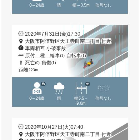
0～24歳
晴
幅～3.5m
信号なし
2020年7月31日(金)17:30
大阪市阿倍野区天王寺町南三丁目 付近
車両相互 小破事故
原付二種二輪車
自転車
(1)
(1)
死亡
負傷
(0)
(1)
距離
223m
他
他
0～24歳
雨
幅5.5～
信号なし
9.0m
2020年10月27日(火)07:40
大阪市阿倍野区天王寺町南二丁目 付近