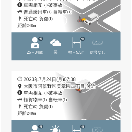
車両相互 小破事故
普通乗用車
自転車
(1)
(1)
死亡
負傷
(0)
(1)
距離
248m
他
他
25～34歳
曇
幅～5.5m
信号なし
2023年7月24日(月)07:38
大阪市阿倍野区美章園二丁目 付近
車両相互 小破事故
軽貨物車
自転車
(1)
(1)
死亡
負傷
(0)
(1)
距離
248m
他
他