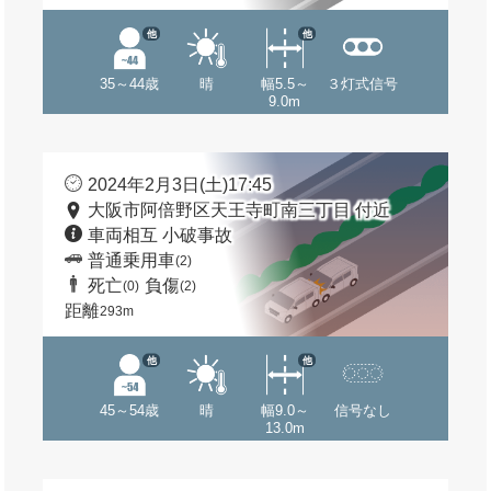
他
他
35～44歳
晴
幅5.5～
３灯式信号
9.0m
2024年2月3日(土)17:45
大阪市阿倍野区天王寺町南三丁目 付近
車両相互 小破事故
普通乗用車
(2)
死亡
負傷
(0)
(2)
距離
293m
他
他
45～54歳
晴
幅9.0～
信号なし
13.0m