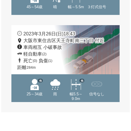
45～54歳
晴
幅～5.5m
３灯式信号
2023年3月26日(日)18:43
大阪市東住吉区天王寺町南三丁目 付近
車両相互 小破事故
軽自動車
(2)
死亡
負傷
(0)
(1)
距離
284m
他
他
25～34歳
雨
幅5.5～
信号なし
9.0m