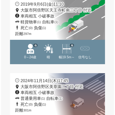
2019年9月6日(金)11:10
大阪市阿倍野区天王寺町南三丁目 付近
車両相互 小破事故
軽貨物車
自転車
(1)
(1)
死亡
負傷
(0)
(1)
距離
297m
他
他
0～24歳
晴
幅19.5m～
信号なし
2024年11月14日(木)17:45
大阪市阿倍野区美章園二丁目 付近
車両相互 小破事故
普通乗用車
自転車
(1)
(1)
死亡
負傷
(0)
(1)
距離
301m