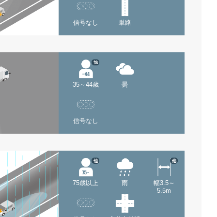
信号なし
単路
他
35～44歳
曇
信号なし
他
他
75歳以上
雨
幅3.5～
5.5m