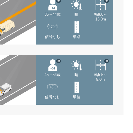
他
他
35～44歳
晴
幅9.0～
13.0m
信号なし
単路
他
他
45～54歳
晴
幅5.5～
9.0m
信号なし
単路