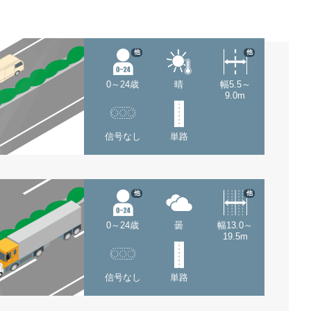
他
他
0～24歳
晴
幅5.5～
9.0m
信号なし
単路
他
他
0～24歳
曇
幅13.0～
19.5m
信号なし
単路