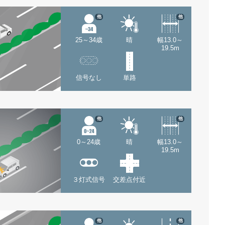
他
他
25～34歳
晴
幅13.0～
19.5m
信号なし
単路
他
他
0～24歳
晴
幅13.0～
19.5m
３灯式信号
交差点付近
他
他