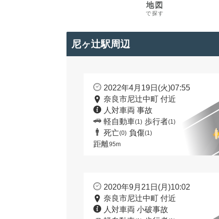
地図
で探す
尼ヶ辻駅周辺
2022年4月19日(火)07:55
奈良市尼辻中町 付近
人対車両 事故
軽自動車
歩行者
(1)
(1)
死亡
負傷
(0)
(1)
距離
95m
2020年9月21日(月)10:02
奈良市尼辻中町 付近
人対車両 小破事故