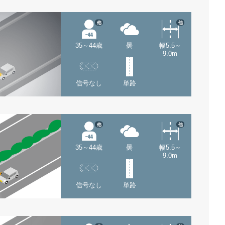
他
他
35～44歳
曇
幅5.5～
9.0m
信号なし
単路
他
他
35～44歳
曇
幅5.5～
9.0m
信号なし
単路