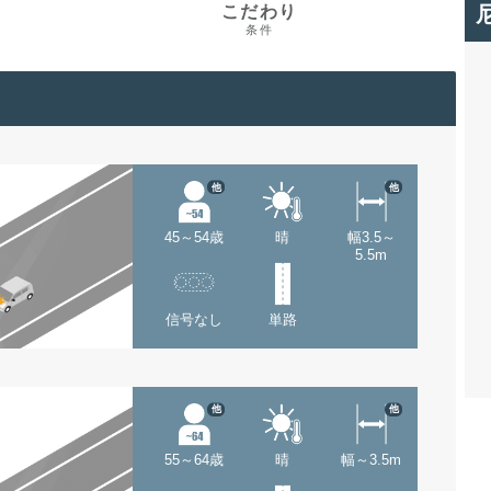
こだわり
条件
他
他
45～54歳
晴
幅3.5～
5.5m
信号なし
単路
他
他
55～64歳
晴
幅～3.5m