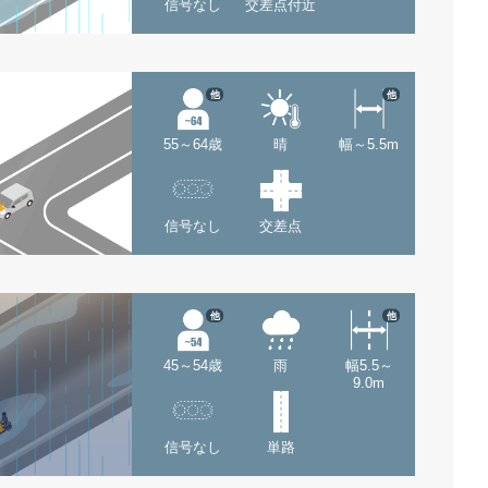
信号なし
交差点付近
他
他
55～64歳
晴
幅～5.5m
信号なし
交差点
他
他
45～54歳
雨
幅5.5～
9.0m
信号なし
単路