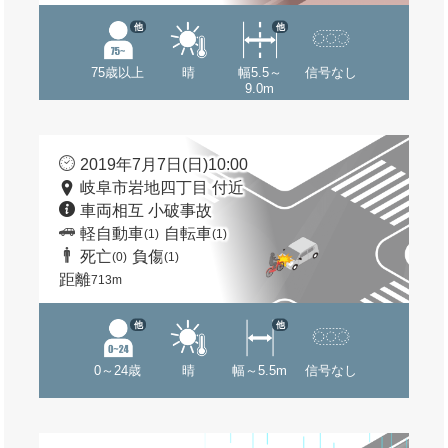
他
他
75歳以上
晴
幅5.5～
信号なし
9.0m
2019年7月7日(日)10:00
岐阜市岩地四丁目 付近
車両相互 小破事故
軽自動車
自転車
(1)
(1)
死亡
負傷
(0)
(1)
距離
713m
他
他
0～24歳
晴
幅～5.5m
信号なし