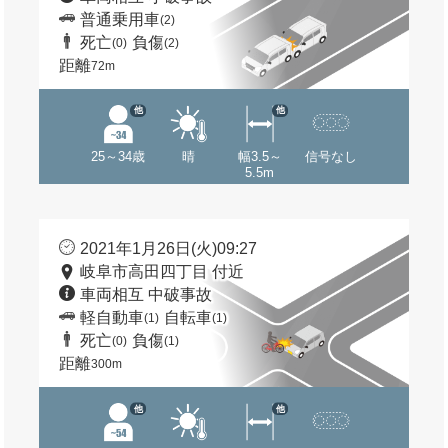
普通乗用車
(2)
死亡
負傷
(0)
(2)
距離
72m
他
他
25～34歳
晴
幅3.5～
信号なし
5.5m
2021年1月26日(火)09:27
岐阜市高田四丁目 付近
車両相互 中破事故
軽自動車
自転車
(1)
(1)
死亡
負傷
(0)
(1)
距離
300m
他
他