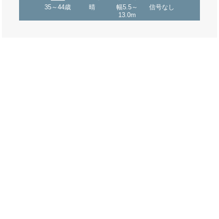
35～44歳
晴
幅5.5～
信号なし
13.0m