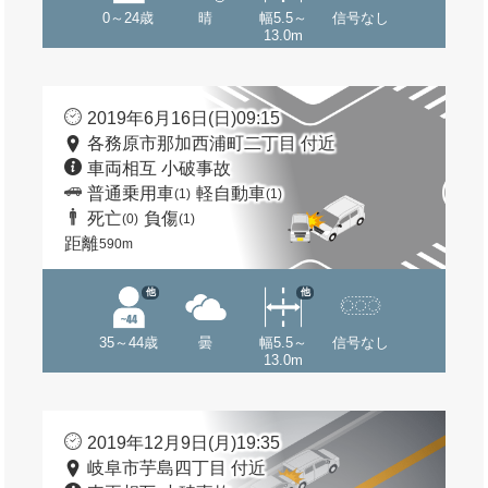
0～24歳
晴
幅5.5～
信号なし
13.0m
2019年6月16日(日)09:15
各務原市那加西浦町二丁目 付近
車両相互 小破事故
普通乗用車
軽自動車
(1)
(1)
死亡
負傷
(0)
(1)
距離
590m
他
他
35～44歳
曇
幅5.5～
信号なし
13.0m
2019年12月9日(月)19:35
岐阜市芋島四丁目 付近