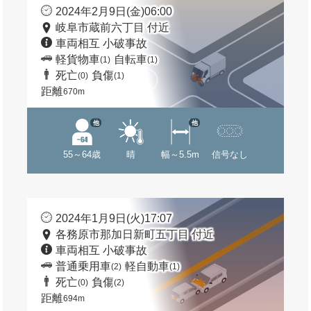
2024年2月9日(金)06:00
岐阜市蔵前六丁目 付近
車両相互 小破事故
軽貨物車
自転車
(1)
(1)
死亡
負傷
(0)
(1)
距離
670m
他
他
55～64歳
晴
幅～5.5m
信号なし
2024年1月9日(火)17:07
各務原市那加日新町五丁目 付近
車両相互 小破事故
普通乗用車
軽自動車
(2)
(1)
死亡
負傷
(0)
(2)
距離
694m