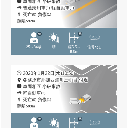
車両相互 小破事故
普通乗用車
軽自動車
(1)
(1)
死亡
負傷
(0)
(1)
距離
592m
他
他
25～34歳
晴
幅5.5～
信号なし
9.0m
2020年1月22日(水)10:50
各務原市那加西浦町三丁目 付近
車両相互 小破事故
軽自動車
(2)
死亡
負傷
(0)
(1)
距離
593m
他
他