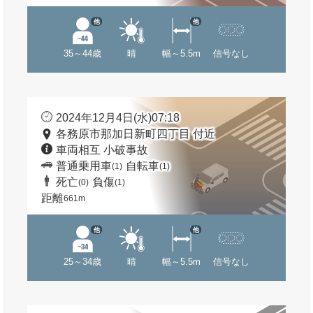
他
他
35～44歳
晴
幅～5.5m
信号なし
2024年12月4日(水)07:18
各務原市那加日新町四丁目 付近
車両相互 小破事故
普通乗用車
自転車
(1)
(1)
死亡
負傷
(0)
(1)
距離
661m
他
他
25～34歳
晴
幅～5.5m
信号なし