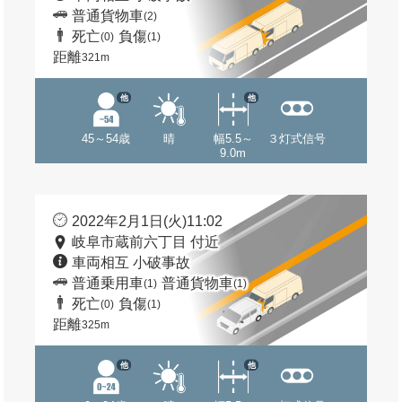
普通貨物車
(2)
死亡
負傷
(0)
(1)
距離
321m
他
他
45～54歳
晴
幅5.5～
３灯式信号
9.0m
2022年2月1日(火)11:02
岐阜市蔵前六丁目 付近
車両相互 小破事故
普通乗用車
普通貨物車
(1)
(1)
死亡
負傷
(0)
(1)
距離
325m
他
他