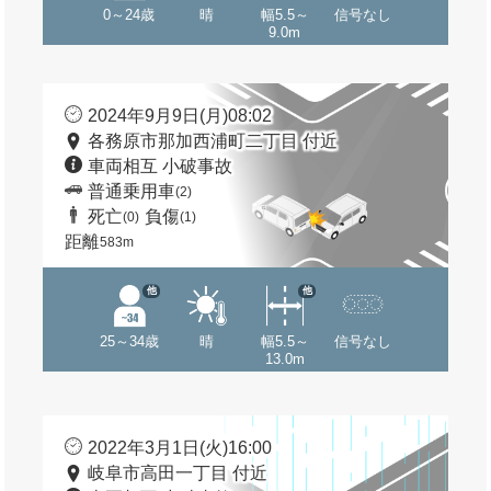
0～24歳
晴
幅5.5～
信号なし
9.0m
2024年9月9日(月)08:02
各務原市那加西浦町二丁目 付近
車両相互 小破事故
普通乗用車
(2)
死亡
負傷
(0)
(1)
距離
583m
他
他
25～34歳
晴
幅5.5～
信号なし
13.0m
2022年3月1日(火)16:00
岐阜市高田一丁目 付近