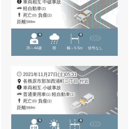
車両相互 中破事故
軽自動車
(2)
死亡
負傷
(0)
(2)
距離
589m
他
他
35～44歳
雨
幅～5.5m
信号なし
2021年11月27日(土)05:31
各務原市那加西浦町二丁目 付近
車両相互 小破事故
普通乗用車
軽自動車
(1)
(1)
死亡
負傷
(0)
(1)
距離
589m
他
他