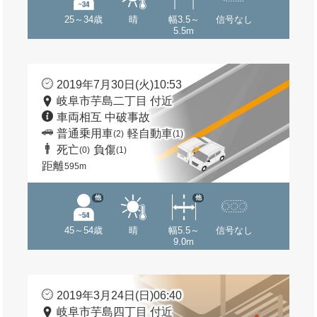
25～34歳
晴
幅3.5～
信号なし
5.5m
2019年7月30日(火)10:53
岐阜市芋島二丁目 付近
車両相互 中破事故
普通乗用車
軽自動車
(2)
(1)
死亡
負傷
(0)
(1)
距離
595m
他
他
45～54歳
晴
幅5.5～
信号なし
9.0m
2019年3月24日(日)06:40
岐阜市芋島四丁目 付近