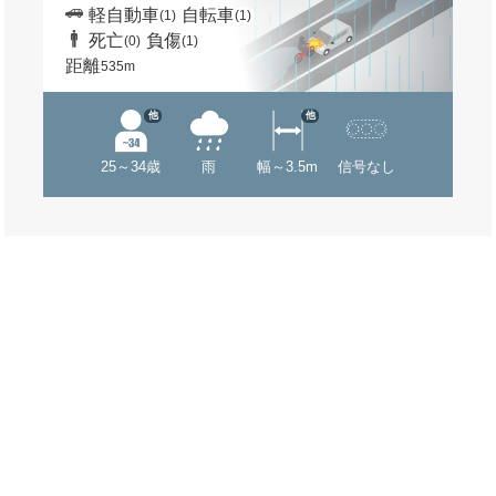
軽自動車
自転車
(1)
(1)
死亡
負傷
(0)
(1)
距離
535m
他
他
25～34歳
雨
幅～3.5m
信号なし