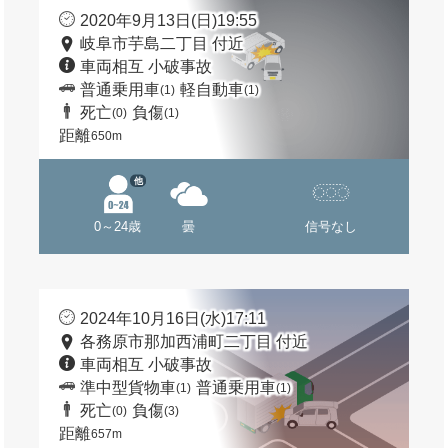
2020年9月13日(日)19:55
岐阜市芋島二丁目 付近
車両相互 小破事故
普通乗用車
軽自動車
(1)
(1)
死亡
負傷
(0)
(1)
距離
650m
他
0～24歳
曇
信号なし
2024年10月16日(水)17:11
各務原市那加西浦町二丁目 付近
車両相互 小破事故
準中型貨物車
普通乗用車
(1)
(1)
死亡
負傷
(0)
(3)
距離
657m