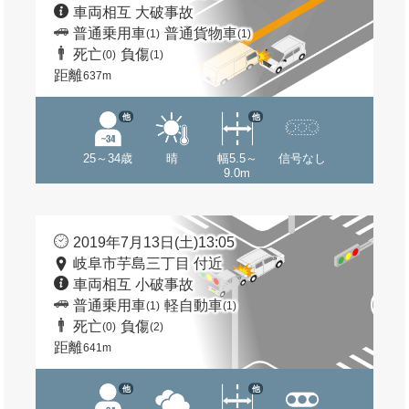
車両相互 大破事故
普通乗用車
普通貨物車
(1)
(1)
死亡
負傷
(0)
(1)
距離
637m
他
他
25～34歳
晴
幅5.5～
信号なし
9.0m
2019年7月13日(土)13:05
岐阜市芋島三丁目 付近
車両相互 小破事故
普通乗用車
軽自動車
(1)
(1)
死亡
負傷
(0)
(2)
距離
641m
他
他