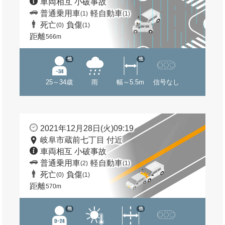
車両相互 小破事故
普通乗用車
軽自動車
(1)
(1)
死亡
負傷
(0)
(1)
距離
566m
他
他
25～34歳
雨
幅～5.5m
信号なし
2021年12月28日(火)09:19
岐阜市蔵前七丁目 付近
車両相互 小破事故
普通乗用車
軽自動車
(2)
(1)
死亡
負傷
(0)
(1)
距離
570m
他
他