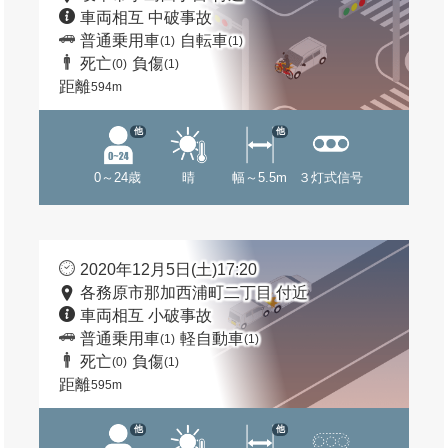
車両相互 中破事故
普通乗用車
自転車
(1)
(1)
死亡
負傷
(0)
(1)
距離
594m
他
他
0～24歳
晴
幅～5.5m
３灯式信号
2020年12月5日(土)17:20
各務原市那加西浦町二丁目 付近
車両相互 小破事故
普通乗用車
軽自動車
(1)
(1)
死亡
負傷
(0)
(1)
距離
595m
他
他