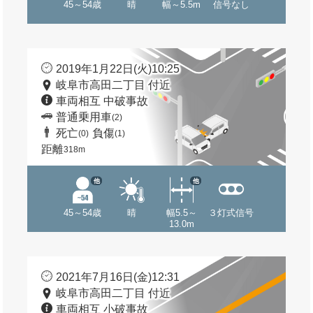
45～54歳
晴
幅～5.5m
信号なし
2019年1月22日(火)10:25
岐阜市高田二丁目 付近
車両相互 中破事故
普通乗用車
(2)
死亡
負傷
(0)
(1)
距離
318m
他
他
45～54歳
晴
幅5.5～
３灯式信号
13.0m
2021年7月16日(金)12:31
岐阜市高田二丁目 付近
車両相互 小破事故