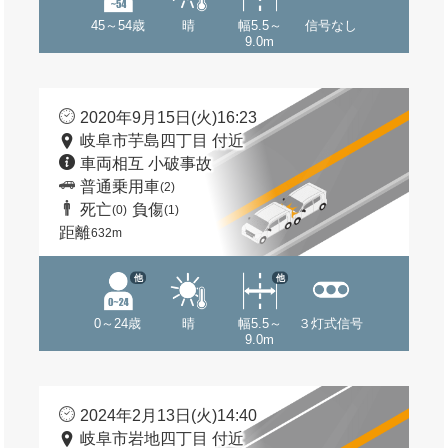
45～54歳
晴
幅5.5～
信号なし
9.0m
2020年9月15日(火)16:23
岐阜市芋島四丁目 付近
車両相互 小破事故
普通乗用車
(2)
死亡
負傷
(0)
(1)
距離
632m
他
他
0～24歳
晴
幅5.5～
３灯式信号
9.0m
2024年2月13日(火)14:40
岐阜市岩地四丁目 付近