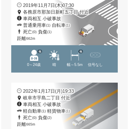
2019年11月7日(木)07:30
各務原市那加日新町五丁目 付近
車両相互 小破事故
普通乗用車
自転車
(1)
(1)
死亡
負傷
(0)
(1)
距離
662m
他
他
0～24歳
晴
幅～5.5m
信号なし
2022年1月17日(月)19:33
岐阜市芋島二丁目 付近
車両相互 小破事故
軽自動車
軽貨物車
(1)
(1)
死亡
負傷
(0)
(2)
距離
665m