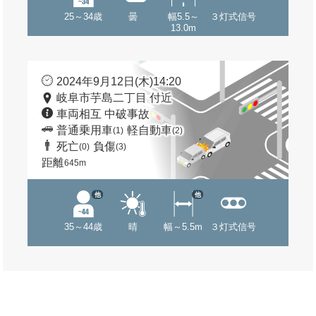
25～34歳
曇
幅5.5～
３灯式信号
13.0m
2024年9月12日(木)14:20
岐阜市芋島二丁目 付近
車両相互 中破事故
普通乗用車
軽自動車
(1)
(2)
死亡
負傷
(0)
(3)
距離
645m
他
他
35～44歳
晴
幅～5.5m
３灯式信号