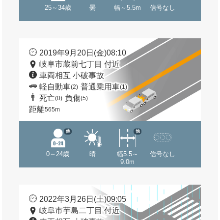
25～34歳
曇
幅～5.5m
信号なし
2019年9月20日(金)08:10
岐阜市蔵前七丁目 付近
車両相互 小破事故
軽自動車
普通乗用車
(2)
(1)
死亡
負傷
(0)
(5)
距離
565m
他
他
0～24歳
晴
幅5.5～
信号なし
9.0m
2022年3月26日(土)09:05
岐阜市芋島二丁目 付近