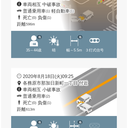
車両相互 中破事故
普通乗用車
軽自動車
(1)
(1)
死亡
負傷
(0)
(1)
距離
596m
他
他
35～44歳
晴
幅～5.5m
３灯式信号
2020年8月18日(火)09:25
各務原市那加日新町一丁目 付近
車両相互 小破事故
普通乗用車
(2)
死亡
負傷
(0)
(1)
距離
613m
他
他