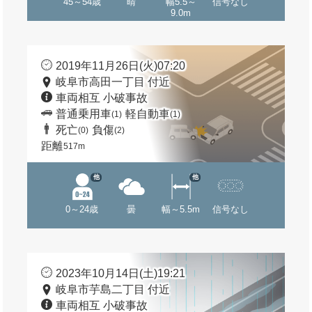
45～54歳
晴
幅5.5～
信号なし
9.0m
2019年11月26日(火)07:20
岐阜市高田一丁目 付近
車両相互 小破事故
普通乗用車
軽自動車
(1)
(1)
死亡
負傷
(0)
(2)
距離
517m
他
他
0～24歳
曇
幅～5.5m
信号なし
2023年10月14日(土)19:21
岐阜市芋島二丁目 付近
車両相互 小破事故