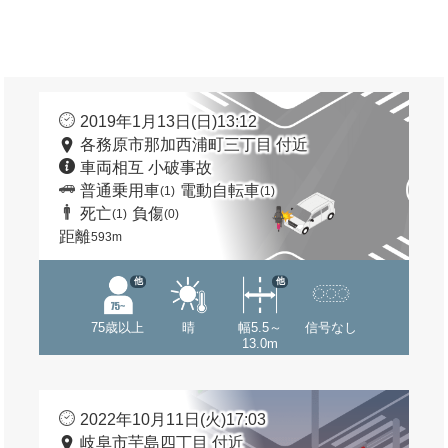
2019年1月13日(日)13:12
各務原市那加西浦町三丁目 付近
車両相互 小破事故
普通乗用車
電動自転車
(1)
(1)
死亡
負傷
(1)
(0)
距離
593m
他
他
75歳以上
晴
幅5.5～
信号なし
13.0m
2022年10月11日(火)17:03
岐阜市芋島四丁目 付近