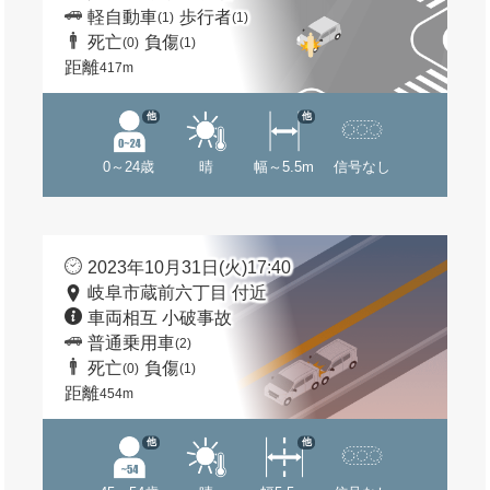
軽自動車
歩行者
(1)
(1)
死亡
負傷
(0)
(1)
距離
417m
他
他
0～24歳
晴
幅～5.5m
信号なし
2023年10月31日(火)17:40
岐阜市蔵前六丁目 付近
車両相互 小破事故
普通乗用車
(2)
死亡
負傷
(0)
(1)
距離
454m
他
他