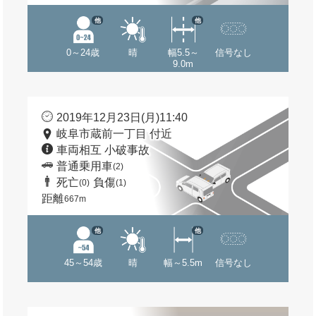
他
他
0～24歳
晴
幅5.5～
信号なし
9.0m
2019年12月23日(月)11:40
岐阜市蔵前一丁目 付近
車両相互 小破事故
普通乗用車
(2)
死亡
負傷
(0)
(1)
距離
667m
他
他
45～54歳
晴
幅～5.5m
信号なし