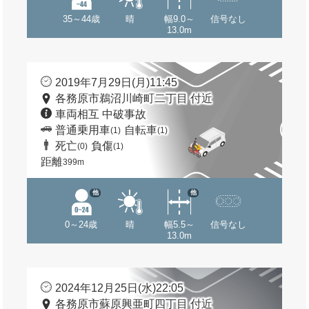
35～44歳
晴
幅9.0～
信号なし
13.0m
2019年7月29日(月)11:45
各務原市鵜沼川崎町二丁目 付近
車両相互 中破事故
普通乗用車
自転車
(1)
(1)
死亡
負傷
(0)
(1)
距離
399m
他
他
0～24歳
晴
幅5.5～
信号なし
13.0m
2024年12月25日(水)22:05
各務原市蘇原興亜町四丁目 付近