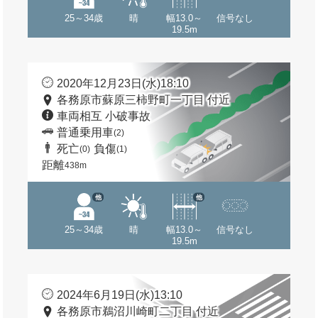
25～34歳
晴
幅13.0～
信号なし
19.5m
2020年12月23日(水)18:10
各務原市蘇原三柿野町一丁目 付近
車両相互 小破事故
普通乗用車
(2)
死亡
負傷
(0)
(1)
距離
438m
他
他
25～34歳
晴
幅13.0～
信号なし
19.5m
2024年6月19日(水)13:10
各務原市鵜沼川崎町二丁目 付近