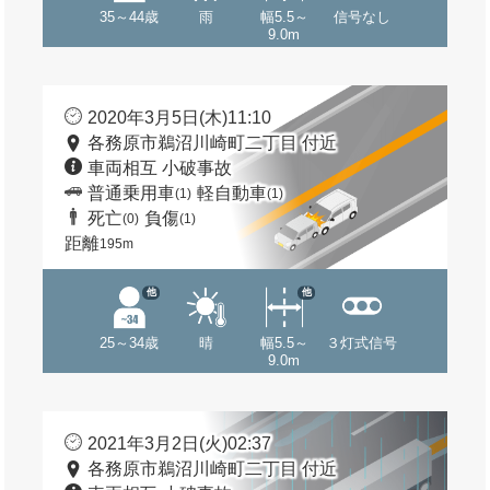
35～44歳
雨
幅5.5～
信号なし
9.0m
2020年3月5日(木)11:10
各務原市鵜沼川崎町二丁目 付近
車両相互 小破事故
普通乗用車
軽自動車
(1)
(1)
死亡
負傷
(0)
(1)
距離
195m
他
他
25～34歳
晴
幅5.5～
３灯式信号
9.0m
2021年3月2日(火)02:37
各務原市鵜沼川崎町二丁目 付近