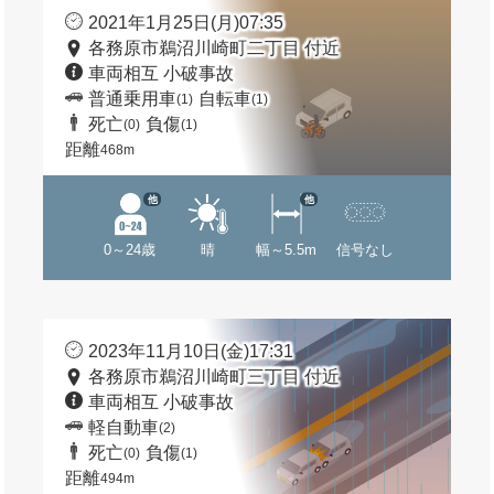
2021年1月25日(月)07:35
各務原市鵜沼川崎町二丁目 付近
車両相互 小破事故
普通乗用車
自転車
(1)
(1)
死亡
負傷
(0)
(1)
距離
468m
他
他
0～24歳
晴
幅～5.5m
信号なし
2023年11月10日(金)17:31
各務原市鵜沼川崎町三丁目 付近
車両相互 小破事故
軽自動車
(2)
死亡
負傷
(0)
(1)
距離
494m