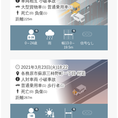
車両相互 小破事故
大型貨物車
普通乗用車
(1)
(1)
死亡
負傷
(0)
(1)
距離
225m
他
他
0～24歳
雨
幅13.0～
信号なし
19.5m
2021年3月23日(火)18:22
各務原市蘇原三柿野町一丁目 付近
人対車両 小破事故
普通乗用車
歩行者
(1)
(1)
死亡
負傷
(0)
(1)
距離
267m
他
他