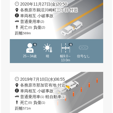
2020年11月27日(金)20:50
各務原市鵜沼川崎町三丁目 付近
車両相互 小破事故
普通乗用車
(2)
死亡
負傷
(0)
(2)
距離
569m
他
他
25～34歳
晴
幅9.0～
信号なし
13.0m
2019年7月10日(水)06:55
各務原市那加官有地 付近
車両相互 小破事故
普通乗用車
軽自動車
(1)
(1)
死亡
負傷
(0)
(1)
距離
571m