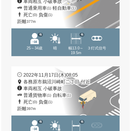
車両相互 小破事故
普通乗用車
軽自動車
(1)
(1)
死亡
負傷
(0)
(1)
距離
377m
他
他
25～34歳
晴
幅13.0～
３灯式信号
19.5m
2022年11月17日(木)08:05
各務原市鵜沼川崎町二丁目 付近
車両相互 小破事故
普通貨物車
自転車
(1)
(1)
死亡
負傷
(0)
(1)
距離
397m
他
他