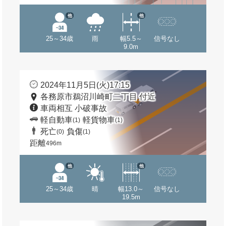
他
他
25～34歳
雨
幅5.5～
信号なし
9.0m
2024年11月5日(火)17:15
各務原市鵜沼川崎町二丁目 付近
車両相互 小破事故
軽自動車
軽貨物車
(1)
(1)
死亡
負傷
(0)
(1)
距離
496m
他
他
25～34歳
晴
幅13.0～
信号なし
19.5m