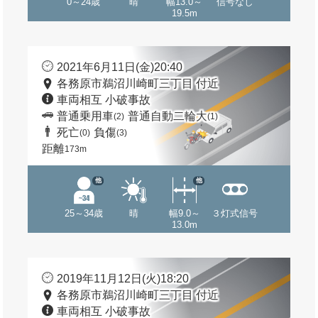
0～24歳
晴
幅13.0～
信号なし
19.5m
2021年6月11日(金)20:40
各務原市鵜沼川崎町三丁目 付近
車両相互 小破事故
普通乗用車
普通自動二輪大
(2)
(1)
死亡
負傷
(0)
(3)
距離
173m
他
他
25～34歳
晴
幅9.0～
３灯式信号
13.0m
2019年11月12日(火)18:20
各務原市鵜沼川崎町三丁目 付近
車両相互 小破事故