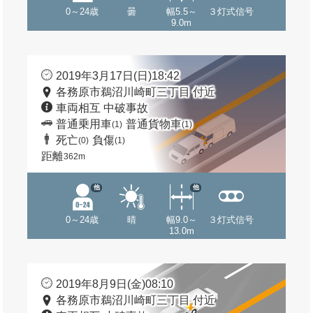
0～24歳
曇
幅5.5～
３灯式信号
9.0m
2019年3月17日(日)18:42
各務原市鵜沼川崎町三丁目 付近
車両相互 中破事故
普通乗用車
普通貨物車
(1)
(1)
死亡
負傷
(0)
(1)
距離
362m
他
他
0～24歳
晴
幅9.0～
３灯式信号
13.0m
2019年8月9日(金)08:10
各務原市鵜沼川崎町三丁目 付近