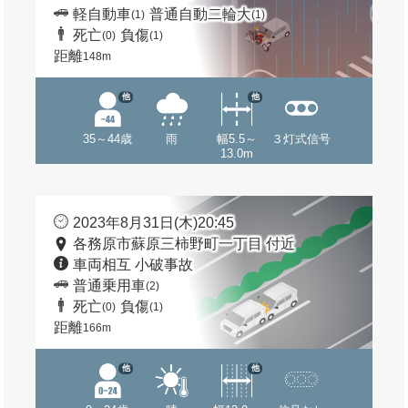
軽自動車
普通自動二輪大
(1)
(1)
死亡
負傷
(0)
(1)
距離
148m
他
他
35～44歳
雨
幅5.5～
３灯式信号
13.0m
2023年8月31日(木)20:45
各務原市蘇原三柿野町一丁目 付近
車両相互 小破事故
普通乗用車
(2)
死亡
負傷
(0)
(1)
距離
166m
他
他