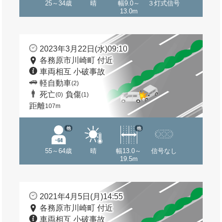
25～34歳
晴
幅9.0～
３灯式信号
13.0m
2023年3月22日(水)09:10
各務原市川崎町 付近
車両相互 小破事故
軽自動車
(2)
死亡
負傷
(0)
(1)
距離
107m
他
他
55～64歳
晴
幅13.0～
信号なし
19.5m
2021年4月5日(月)14:55
各務原市川崎町 付近
車両相互 小破事故