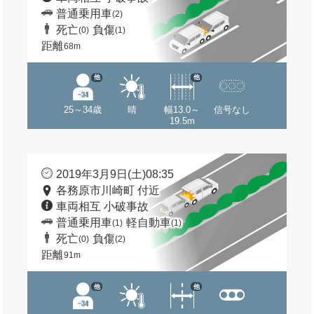
普通乗用車
(2)
死亡
負傷
(0)
(1)
距離
68m
他
他
25～34歳
晴
幅13.0～
信号なし
19.5m
2019年3月9日(土)08:35
各務原市川崎町 付近
車両相互 小破事故
普通乗用車
軽自動車
(1)
(1)
死亡
負傷
(0)
(2)
距離
91m
他
他