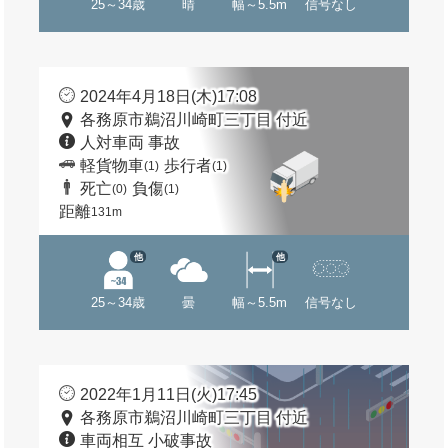
25～34歳
晴
幅～5.5m
信号なし
2024年4月18日(木)17:08
各務原市鵜沼川崎町三丁目 付近
人対車両 事故
軽貨物車
歩行者
(1)
(1)
死亡
負傷
(0)
(1)
距離
131m
他
他
25～34歳
曇
幅～5.5m
信号なし
2022年1月11日(火)17:45
各務原市鵜沼川崎町三丁目 付近
車両相互 小破事故