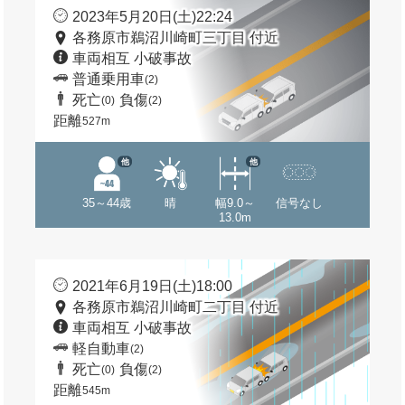
2023年5月20日(土)22:24
各務原市鵜沼川崎町三丁目 付近
車両相互 小破事故
普通乗用車
(2)
死亡
負傷
(0)
(2)
距離
527m
他
他
35～44歳
晴
幅9.0～
信号なし
13.0m
2021年6月19日(土)18:00
各務原市鵜沼川崎町二丁目 付近
車両相互 小破事故
軽自動車
(2)
死亡
負傷
(0)
(2)
距離
545m