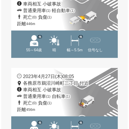
車両相互 小破事故
普通乗用車
軽自動車
(1)
(1)
死亡
負傷
(0)
(1)
距離
446m
他
他
55～64歳
晴
幅～5.5m
信号なし
2023年4月27日(木)08:05
各務原市鵜沼川崎町三丁目 付近
車両相互 小破事故
普通乗用車
自転車
(1)
(1)
死亡
負傷
(0)
(1)
距離
456m
他
他