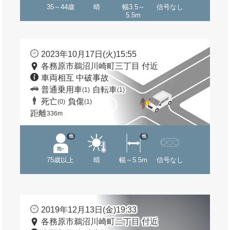
35～44歳
晴
幅3.5～
信号なし
5.5m
2023年10月17日(火)15:55
各務原市鵜沼川崎町三丁目 付近
車両相互 中破事故
普通乗用車
自転車
(1)
(1)
死亡
負傷
(0)
(1)
距離
336m
他
他
75歳以上
晴
幅～5.5m
信号なし
2019年12月13日(金)19:33
各務原市鵜沼川崎町二丁目 付近