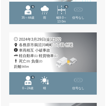
他
他
35～44歳
雨
幅9.0～
信号なし
13.0m
2024年3月29日(金)23:02
各務原市鵜沼川崎町二丁目 付近
車両相互 小破事故
軽自動車
軽貨物車
(1)
(1)
死亡
負傷
(0)
(2)
距離
565m
他
0～24歳
晴
信号なし