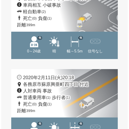
車両相互 小破事故
軽自動車
(2)
死亡
負傷
(0)
(1)
距離
399m
他
他
0～24歳
晴
幅～5.5m
信号なし
2020年2月11日(火)20:18
各務原市蘇原興亜町四丁目 付近
人対車両 事故
普通乗用車
歩行者
(1)
(1)
死亡
負傷
(0)
(1)
距離
399m
他
他