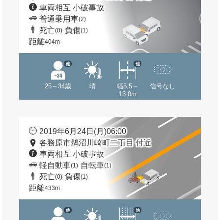
車両相互 小破事故
普通乗用車
(2)
死亡
負傷
(0)
(1)
距離
404m
他
他
25～34歳
晴
幅5.5～
信号なし
13.0m
2019年6月24日(月)06:00
各務原市鵜沼川崎町二丁目 付近
車両相互 小破事故
軽自動車
自転車
(1)
(1)
死亡
負傷
(0)
(1)
距離
433m
他
他