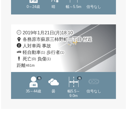
0～24歳
晴
幅～5.5m
信号なし
2019年1月21日(月)18:10
各務原市蘇原三柿野町一丁目 付近
人対車両 事故
軽自動車
歩行者
(1)
(1)
死亡
負傷
(0)
(1)
距離
461m
他
他
35～44歳
曇
幅5.5～
信号なし
9.0m