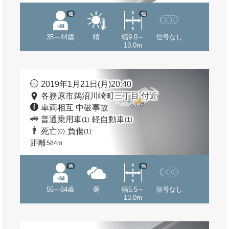
他
他
35～44歳
晴
幅9.0～
信号なし
13.0m
2019年1月21日(月)20:40
各務原市鵜沼川崎町三丁目 付近
車両相互 中破事故
普通乗用車
軽自動車
(1)
(1)
死亡
負傷
(0)
(1)
距離
584m
他
他
55～64歳
曇
幅5.5～
信号なし
13.0m