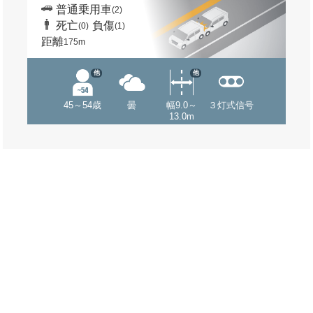
普通乗用車
(2)
死亡
負傷
(0)
(1)
距離
175m
他
他
45～54歳
曇
幅9.0～
３灯式信号
13.0m