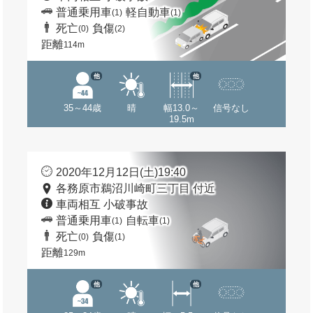
普通乗用車
軽自動車
(1)
(1)
死亡
負傷
(0)
(2)
距離
114m
他
他
35～44歳
晴
幅13.0～
信号なし
19.5m
2020年12月12日(土)19:40
各務原市鵜沼川崎町三丁目 付近
車両相互 小破事故
普通乗用車
自転車
(1)
(1)
死亡
負傷
(0)
(1)
距離
129m
他
他