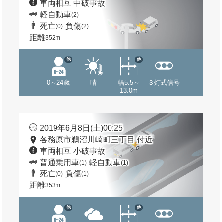
車両相互 中破事故
軽自動車
(2)
死亡
負傷
(0)
(2)
距離
352m
他
他
0～24歳
晴
幅5.5～
３灯式信号
13.0m
2019年6月8日(土)00:25
各務原市鵜沼川崎町三丁目 付近
車両相互 小破事故
普通乗用車
軽自動車
(1)
(1)
死亡
負傷
(0)
(1)
距離
353m
他
他