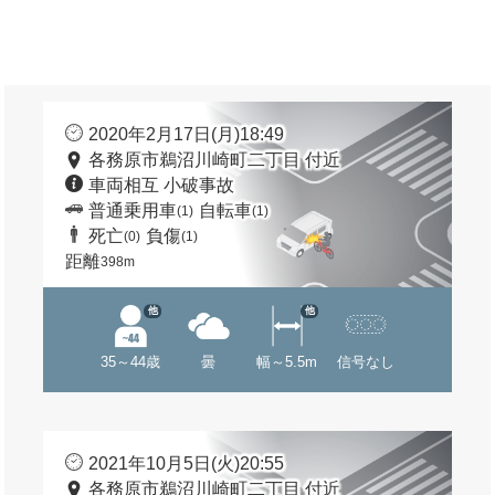
2020年2月17日(月)18:49
各務原市鵜沼川崎町二丁目 付近
車両相互 小破事故
普通乗用車
自転車
(1)
(1)
死亡
負傷
(0)
(1)
距離
398m
他
他
35～44歳
曇
幅～5.5m
信号なし
2021年10月5日(火)20:55
各務原市鵜沼川崎町二丁目 付近