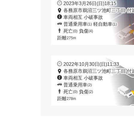
2023年3月26日(日)18:15
各務原市鵜沼三ツ池町三丁目 付
車両相互 小破事故
普通乗用車
軽自動車
(1)
(1)
死亡
負傷
(0)
(4)
距離
275m
2022年10月30日(日)11:33
各務原市鵜沼三ツ池町三丁目 付
車両相互 小破事故
普通乗用車
(2)
死亡
負傷
(0)
(2)
距離
278m