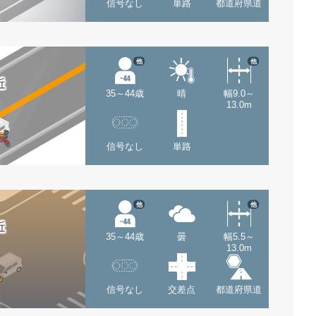
信号なし
単路
都道府県道
他
他
近
35～44歳
晴
幅9.0～
13.0m
信号なし
単路
他
他
近
35～44歳
曇
幅5.5～
13.0m
信号なし
交差点
都道府県道