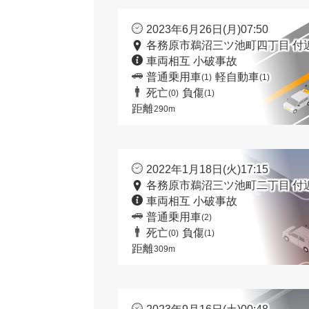
2023年6月26日(月)07:50
各務原市鵜沼三ツ池町四丁目 付
車両相互 小破事故
普通乗用車
軽自動車
(1)
(1)
死亡
負傷
(0)
(1)
距離
290m
2022年1月18日(火)17:15
各務原市鵜沼三ツ池町二丁目 付
車両相互 小破事故
普通乗用車
(2)
死亡
負傷
(0)
(1)
距離
309m