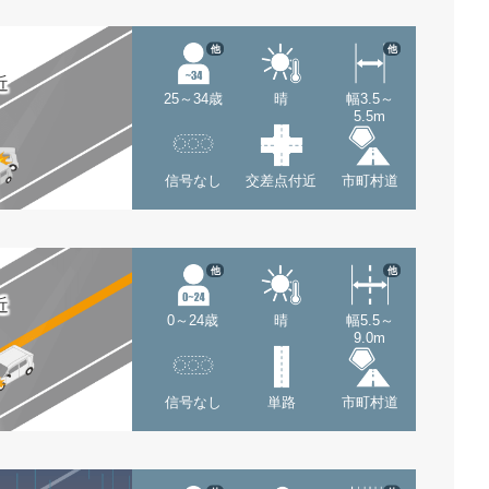
他
他
近
25～34歳
晴
幅3.5～
5.5m
信号なし
交差点付近
市町村道
他
他
近
0～24歳
晴
幅5.5～
9.0m
信号なし
単路
市町村道