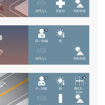
信号なし
交差点
市町村道
他
近
55～64歳
晴
信号なし
市町村道
他
他
0～24歳
晴
幅5.5～
9.0m