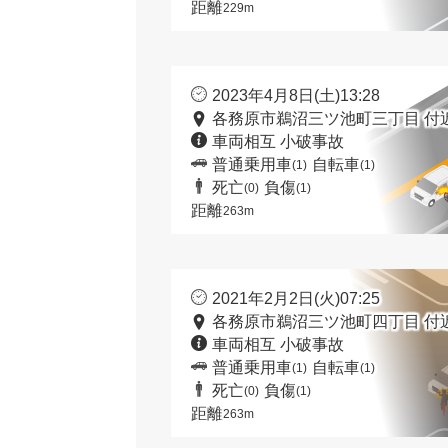
距離
229m
2023年4月8日(土)13:28
各務原市鵜沼三ツ池町三丁目 付
車両相互 小破事故
普通乗用車
自転車
(1)
(1)
死亡
負傷
(0)
(1)
距離
263m
2021年2月2日(火)07:25
各務原市鵜沼三ツ池町四丁目 付
車両相互 小破事故
普通乗用車
自転車
(1)
(1)
死亡
負傷
(0)
(1)
距離
263m