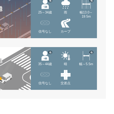
他
他
近
25～34歳
雨
幅13.0～
19.5m
信号なし
カーブ
他
他
近
35～44歳
晴
幅～5.5m
信号なし
交差点