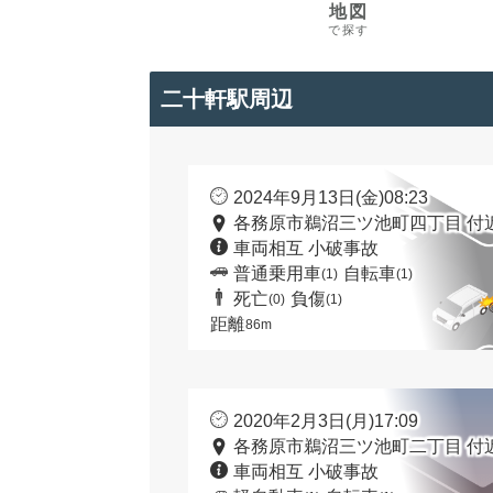
地図
で探す
二十軒駅周辺
2024年9月13日(金)08:23
各務原市鵜沼三ツ池町四丁目 付
車両相互 小破事故
普通乗用車
自転車
(1)
(1)
死亡
負傷
(0)
(1)
距離
86m
2020年2月3日(月)17:09
各務原市鵜沼三ツ池町二丁目 付
車両相互 小破事故