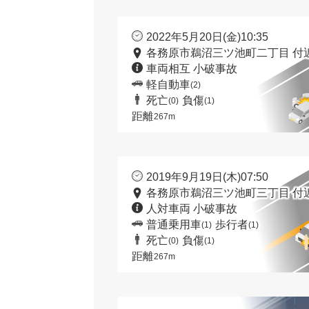
2022年5月20日(金)10:35
各務原市鵜沼三ツ池町二丁目 付
車両相互 小破事故
軽自動車
(2)
死亡
負傷
(0)
(1)
距離
267m
2019年9月19日(木)07:50
各務原市鵜沼三ツ池町三丁目 付
人対車両 小破事故
普通乗用車
歩行者
(1)
(1)
死亡
負傷
(0)
(1)
距離
267m