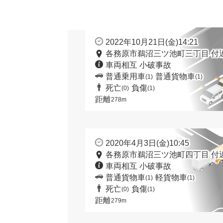
2022年10月21日(金)14:21
各務原市鵜沼三ツ池町三丁目 付
車両相互 小破事故
普通乗用車
普通貨物車
(1)
(1)
死亡
負傷
(0)
(1)
距離
278m
2020年4月3日(金)10:45
各務原市鵜沼三ツ池町四丁目 付
車両相互 小破事故
普通貨物車
軽貨物車
(1)
(1)
死亡
負傷
(0)
(1)
距離
279m