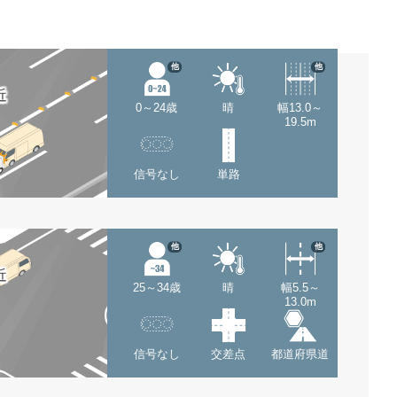
他
他
近
0～24歳
晴
幅13.0～
19.5m
信号なし
単路
他
他
近
25～34歳
晴
幅5.5～
13.0m
信号なし
交差点
都道府県道