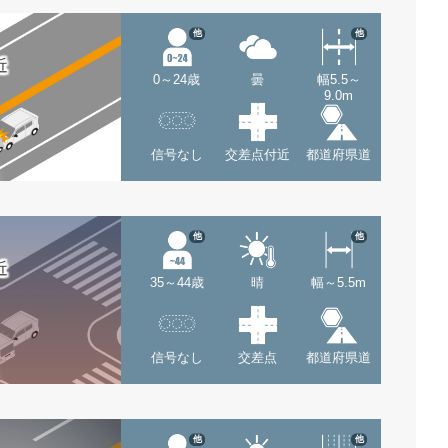
他
他
近
0～24歳
曇
幅5.5～
9.0m
信号なし
交差点付近
都道府県道
他
他
近
35～44歳
晴
幅～5.5m
信号なし
交差点
都道府県道
他
他