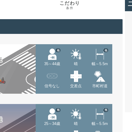
こだわり
条件
他
他
近
35～44歳
晴
幅～5.5m
信号なし
交差点
市町村道
他
他
近
25～34歳
晴
幅～5.5m