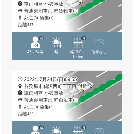
車両相互 小破事故
普通乗用車
軽貨物車
(1)
(1)
死亡
負傷
(0)
(1)
距離
417m
他
他
45～54歳
晴
幅13.0～
信号なし
19.5m
2022年7月24日(日)09:55
各務原市鵜沼西町三丁目 付近
車両相互 小破事故
普通乗用車
軽自動車
(2)
(1)
死亡
負傷
(0)
(3)
距離
422m
他
他