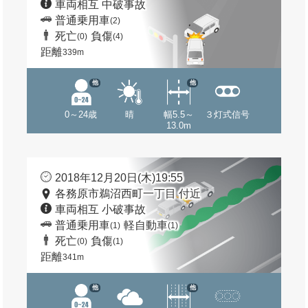
車両相互 中破事故
普通乗用車
(2)
死亡
負傷
(0)
(4)
距離
339m
他
他
0～24歳
晴
幅5.5～
３灯式信号
13.0m
2018年12月20日(木)19:55
各務原市鵜沼西町一丁目 付近
車両相互 小破事故
普通乗用車
軽自動車
(1)
(1)
死亡
負傷
(0)
(1)
距離
341m
他
他