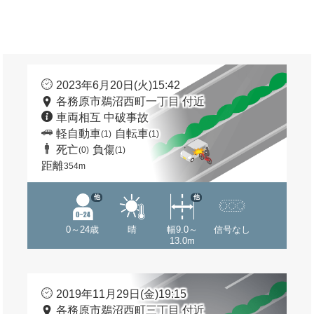
2023年6月20日(火)15:42
各務原市鵜沼西町一丁目 付近
車両相互 中破事故
軽自動車
自転車
(1)
(1)
死亡
負傷
(0)
(1)
距離
354m
他
他
0～24歳
晴
幅9.0～
信号なし
13.0m
2019年11月29日(金)19:15
各務原市鵜沼西町三丁目 付近