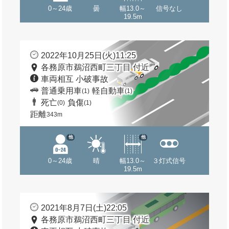
0～24歳
曇
幅13.0～
信号なし
19.5m
2022年10月25日(火)11:25
各務原市鵜沼西町三丁目 付近
車両相互 小破事故
普通乗用車
軽自動車
(1)
(1)
死亡
負傷
(0)
(1)
距離
343m
他
他
0～24歳
晴
幅13.0～
３灯式信号
19.5m
2021年8月7日(土)22:05
各務原市鵜沼西町三丁目 付近