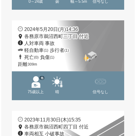
0～24歳
曇
幅～5.5m
信号なし
2024年5月20日(月)14:36
各務原市鵜沼西町三丁目 付近
人対車両 事故
軽自動車
歩行者
(1)
(1)
死亡
負傷
(0)
(1)
距離
309m
他
75歳以上
晴
信号なし
2023年11月30日(木)15:35
各務原市鵜沼西町四丁目 付近
車両相互 小破事故