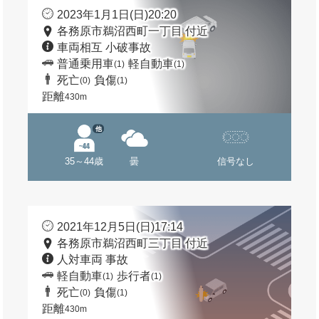
2023年1月1日(日)20:20
各務原市鵜沼西町一丁目 付近
車両相互 小破事故
普通乗用車
軽自動車
(1)
(1)
死亡
負傷
(0)
(1)
距離
430m
他
35～44歳
曇
信号なし
2021年12月5日(日)17:14
各務原市鵜沼西町三丁目 付近
人対車両 事故
軽自動車
歩行者
(1)
(1)
死亡
負傷
(0)
(1)
距離
430m