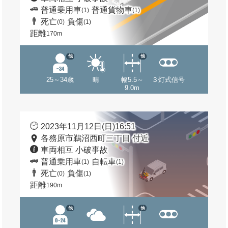
普通乗用車
普通貨物車
(1)
(1)
死亡
負傷
(0)
(1)
距離
170m
他
他
25～34歳
晴
幅5.5～
３灯式信号
9.0m
2023年11月12日(日)16:51
各務原市鵜沼西町三丁目 付近
車両相互 小破事故
普通乗用車
自転車
(1)
(1)
死亡
負傷
(0)
(1)
距離
190m
他
他