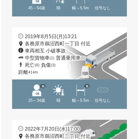
45～54歳
晴
幅～5.5m
信号なし
2019年8月5日(月)13:21
各務原市鵜沼西町一丁目 付近
車両相互 小破事故
中型貨物車
普通乗用車
(1)
(1)
死亡
負傷
(0)
(3)
距離
414m
他
他
25～34歳
晴
幅～5.5m
信号なし
2022年7月20日(水)17:00
各務原市鵜沼西町三丁目 付近