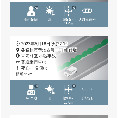
他
他
45～54歳
晴
幅5.5～
３灯式信号
13.0m
2023年5月16日(火)22:16
各務原市鵜沼西町一丁目 付近
車両相互 小破事故
普通乗用車
(1)
死亡
負傷
(0)
(1)
距離
449m
他
他
0～24歳
晴
幅9.0～
信号なし
13.0m