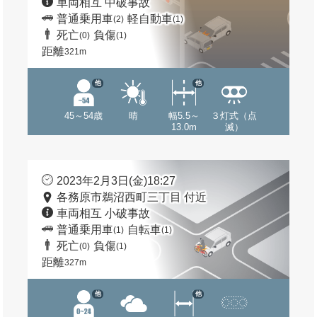
車両相互 中破事故
普通乗用車
軽自動車
(2)
(1)
死亡
負傷
(0)
(1)
距離
321m
他
他
45～54歳
晴
幅5.5～
３灯式（点
13.0m
滅）
2023年2月3日(金)18:27
各務原市鵜沼西町三丁目 付近
車両相互 小破事故
普通乗用車
自転車
(1)
(1)
死亡
負傷
(0)
(1)
距離
327m
他
他