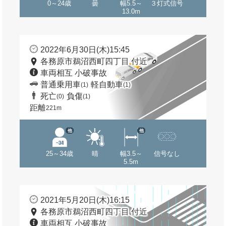
0～24歳
曇
幅5.5～
３灯式信号
13.0m
2022年6月30日(木)15:45
各務原市鵜沼西町四丁目 付近
車両相互 小破事故
普通乗用車
軽自動車
(1)
(1)
死亡
負傷
(0)
(1)
距離
221m
他
他
25～34歳
晴
幅3.5～
信号なし
5.5m
2021年5月20日(木)16:15
各務原市鵜沼西町四丁目 付近
車両相互 小破事故