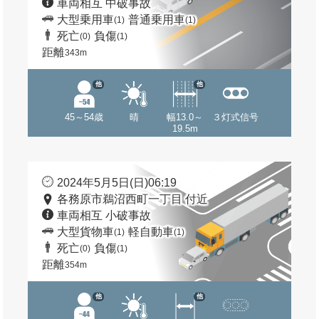
車両相互 中破事故
大型乗用車
普通乗用車
(1)
(1)
死亡
負傷
(0)
(1)
距離
343m
他
他
45～54歳
晴
幅13.0～
３灯式信号
19.5m
2024年5月5日(日)06:19
各務原市鵜沼西町一丁目 付近
車両相互 小破事故
大型貨物車
軽自動車
(1)
(1)
死亡
負傷
(0)
(1)
距離
354m
他
他