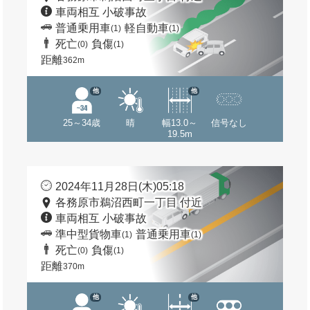
車両相互 小破事故
普通乗用車
軽自動車
(1)
(1)
死亡
負傷
(0)
(1)
距離
362m
他
他
25～34歳
晴
幅13.0～
信号なし
19.5m
2024年11月28日(木)05:18
各務原市鵜沼西町一丁目 付近
車両相互 小破事故
準中型貨物車
普通乗用車
(1)
(1)
死亡
負傷
(0)
(1)
距離
370m
他
他