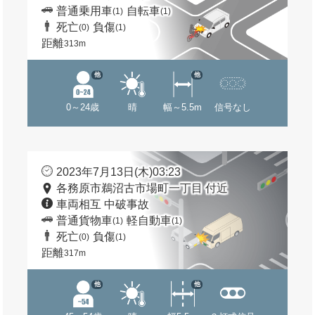
普通乗用車
自転車
(1)
(1)
死亡
負傷
(0)
(1)
距離
313m
他
他
0～24歳
晴
幅～5.5m
信号なし
2023年7月13日(木)03:23
各務原市鵜沼古市場町一丁目 付近
車両相互 中破事故
普通貨物車
軽自動車
(1)
(1)
死亡
負傷
(0)
(1)
距離
317m
他
他