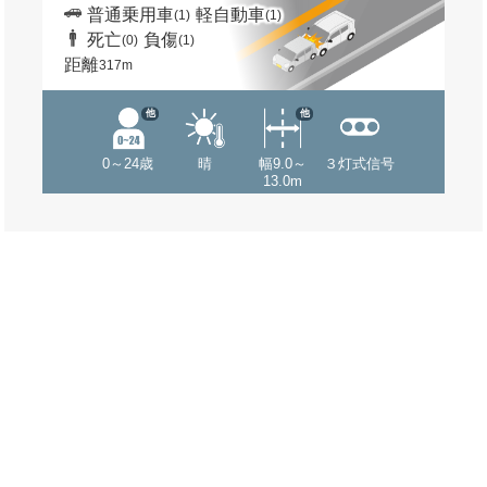
普通乗用車
軽自動車
(1)
(1)
死亡
負傷
(0)
(1)
距離
317m
他
他
0～24歳
晴
幅9.0～
３灯式信号
13.0m