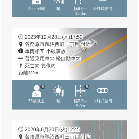
45～54歳
晴
幅9.0～
３灯式信号
13.0m
2023年12月28日(木)17:50
各務原市鵜沼西町一丁目 付近
車両相互 小破事故
普通乗用車
軽自動車
(1)
(2)
死亡
負傷
(0)
(2)
距離
389m
他
他
75歳以上
晴
幅5.5～
３灯式信号
9.0m
2020年6月30日(火)12:45
各務原市鵜沼西町三丁目 付近