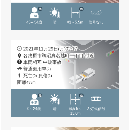
他
他
45～54歳
晴
幅～5.5m
信号なし
2021年11月29日(月)02:17
各務原市鵜沼真名越町二丁目 付近
車両相互 中破事故
普通乗用車
(2)
死亡
負傷
(0)
(1)
距離
433m
他
他
0～24歳
晴
幅5.5～
３灯式信号
13.0m