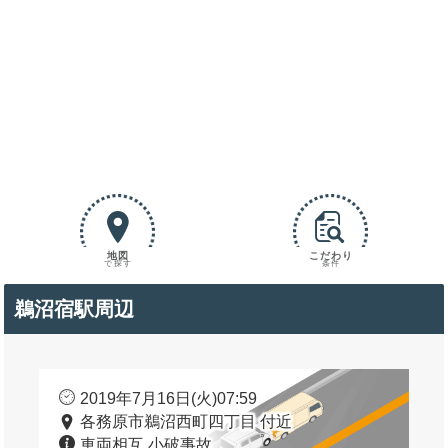
地図
こだわり
で探す
条件
鵜沼宿駅周辺
2019年7月16日(火)07:59
各務原市鵜沼西町四丁目 付近
車両相互 小破事故