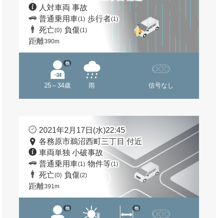
人対車両 事故
普通乗用車
歩行者
(1)
(1)
死亡
負傷
(0)
(1)
距離
390m
他
25～34歳
雨
信号なし
2021年2月17日(水)22:45
各務原市鵜沼西町三丁目 付近
車両単独 小破事故
普通乗用車
物件等
(1)
(1)
死亡
負傷
(0)
(2)
距離
391m
他
他