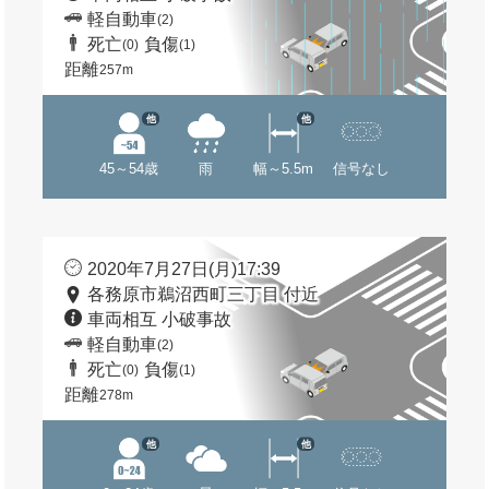
軽自動車
(2)
死亡
負傷
(0)
(1)
距離
257m
他
他
45～54歳
雨
幅～5.5m
信号なし
2020年7月27日(月)17:39
各務原市鵜沼西町三丁目 付近
車両相互 小破事故
軽自動車
(2)
死亡
負傷
(0)
(1)
距離
278m
他
他