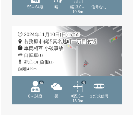
55～64歳
晴
幅13.0～
信号なし
19.5m
2024年11月10日(日)17:55
各務原市鵜沼真名越町一丁目 付近
車両相互 小破事故
自転車
(1)
死亡
負傷
(0)
(1)
距離
429m
他
他
0～24歳
曇
幅5.5～
３灯式信号
13.0m