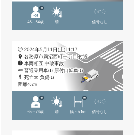
他
45～54歳
晴
信号なし
2024年5月11日(土)11:17
各務原市鵜沼西町一丁目 付近
車両相互 中破事故
普通乗用車
原付自転車
(1)
(1)
死亡
負傷
(0)
(1)
距離
462m
他
他
65～74歳
晴
幅～5.5m
信号なし