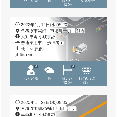
45～54歳
晴
幅5.5～
３灯式信号
13.0m
2022年1月12日(水)05:20
各務原市鵜沼古市場町一丁目 付近
人対車両 小破事故
普通乗用車
歩行者
(1)
(1)
死亡
負傷
(0)
(1)
距離
317m
他
他
45～54歳
曇
幅5.5～
３灯式（点
13.0m
滅）
2020年1月22日(水)08:35
各務原市鵜沼西町四丁目 付近
車両相互 小破事故