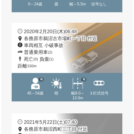
0～24歳
曇
幅～5.5m
信号なし
2020年2月20日(木)06:48
各務原市鵜沼古市場町一丁目 付近
車両相互 小破事故
普通乗用車
(2)
死亡
負傷
(0)
(1)
距離
330m
他
他
45～54歳
晴
幅9.0～
３灯式信号
13.0m
2021年5月22日(土)07:40
各務原市鵜沼西町三丁目 付近