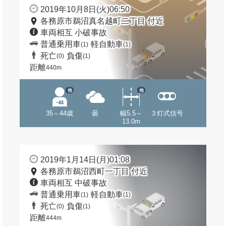
2019年10月8日(火)06:50
各務原市鵜沼真名越町二丁目 付近
車両相互 小破事故
普通乗用車
軽自動車
(1)
(1)
死亡
負傷
(0)
(1)
距離
440m
他
他
35～44歳
曇
幅5.5～
３灯式信号
13.0m
2019年1月14日(月)01:08
各務原市鵜沼西町一丁目 付近
車両相互 中破事故
普通乗用車
軽自動車
(1)
(1)
死亡
負傷
(0)
(1)
距離
444m