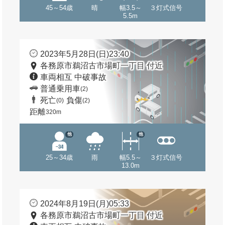
45～54歳
晴
幅3.5～
３灯式信号
5.5m
2023年5月28日(日)23:40
各務原市鵜沼古市場町一丁目 付近
車両相互 中破事故
普通乗用車
(2)
死亡
負傷
(0)
(2)
距離
320m
他
他
25～34歳
雨
幅5.5～
３灯式信号
13.0m
2024年8月19日(月)05:33
各務原市鵜沼古市場町一丁目 付近