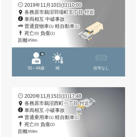
2019年11月10日(日)10:00
各務原市鵜沼羽場町五丁目 付近
車両相互 中破事故
普通貨物車
軽自動車
(1)
(1)
死亡
負傷
(0)
(1)
距離
458m
他
55～64歳
晴
信号なし
2020年11月15日(日)17:48
各務原市鵜沼西町一丁目 付近
車両相互 小破事故
普通乗用車
軽自動車
(1)
(1)
死亡
負傷
(0)
(2)
距離
459m