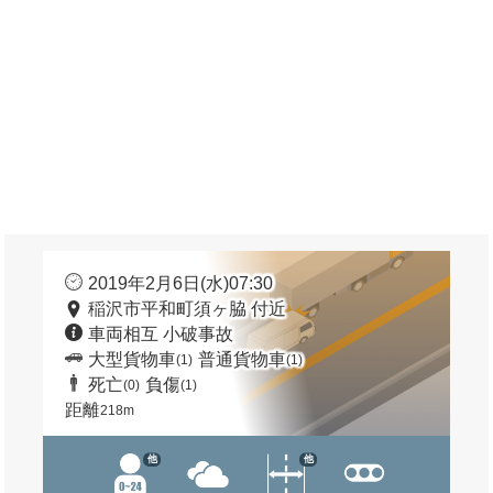
2019年2月6日(水)07:30
稲沢市平和町須ヶ脇 付近
車両相互 小破事故
大型貨物車
普通貨物車
(1)
(1)
死亡
負傷
(0)
(1)
距離
218m
他
他