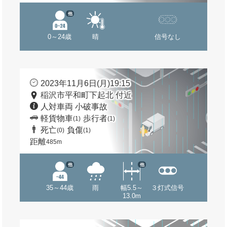
他
0～24歳
晴
信号なし
2023年11月6日(月)19:15
稲沢市平和町下起北 付近
人対車両 小破事故
軽貨物車
歩行者
(1)
(1)
死亡
負傷
(0)
(1)
距離
485m
他
他
35～44歳
雨
幅5.5～
３灯式信号
13.0m