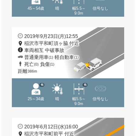
45～54歳
晴
幅5.5～
信号なし
9.0m
2019年9月23日(月)12:55
稲沢市平和町須ヶ脇 付近
車両相互 中破事故
普通乗用車
軽自動車
(1)
(1)
死亡
負傷
(0)
(1)
距離
386m
他
他
25～34歳
晴
幅5.5～
信号なし
9.0m
2019年6月12日(水)16:00
稲沢市平和町前平 付近