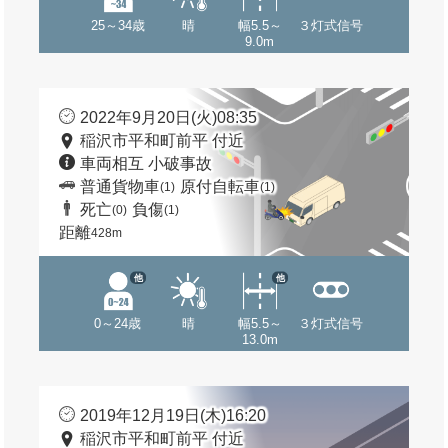
25～34歳
晴
幅5.5～
３灯式信号
9.0m
2022年9月20日(火)08:35
稲沢市平和町前平 付近
車両相互 小破事故
普通貨物車
原付自転車
(1)
(1)
死亡
負傷
(0)
(1)
距離
428m
他
他
0～24歳
晴
幅5.5～
３灯式信号
13.0m
2019年12月19日(木)16:20
稲沢市平和町前平 付近