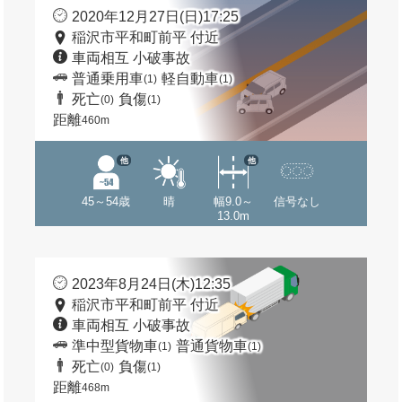
2020年12月27日(日)17:25
稲沢市平和町前平 付近
車両相互 小破事故
普通乗用車
軽自動車
(1)
(1)
死亡
負傷
(0)
(1)
距離
460m
他
他
45～54歳
晴
幅9.0～
信号なし
13.0m
2023年8月24日(木)12:35
稲沢市平和町前平 付近
車両相互 小破事故
準中型貨物車
普通貨物車
(1)
(1)
死亡
負傷
(0)
(1)
距離
468m