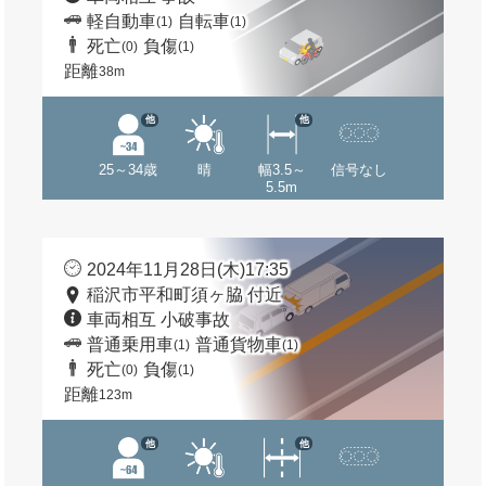
軽自動車
自転車
(1)
(1)
死亡
負傷
(0)
(1)
距離
38m
他
他
25～34歳
晴
幅3.5～
信号なし
5.5m
2024年11月28日(木)17:35
稲沢市平和町須ヶ脇 付近
車両相互 小破事故
普通乗用車
普通貨物車
(1)
(1)
死亡
負傷
(0)
(1)
距離
123m
他
他