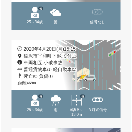
他
25～34歳
曇
信号なし
2020年4月20日(月)15:15
稲沢市平和町下起北 付近
車両相互 小破事故
普通貨物車
軽自動車
(1)
(1)
死亡
負傷
(0)
(1)
距離
469m
他
他
25～34歳
雨
幅5.5～
３灯式信号
13.0m