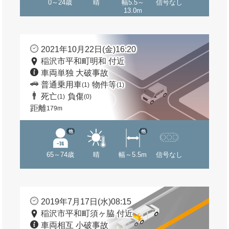
0～24歳
晴
幅5.5～
信号なし
13.0m
2021年10月22日(金)16:20
稲沢市平和町明和 付近
車両単独 大破事故
普通乗用車
物件等
(1)
(1)
死亡
負傷
(1)
(0)
距離
179m
他
他
65～74歳
晴
幅～5.5m
信号なし
2019年7月17日(水)08:15
稲沢市平和町須ヶ脇 付近
車両相互 小破事故