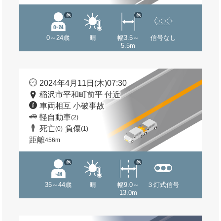
他
他
0～24歳
晴
幅3.5～
信号なし
5.5m
2024年4月11日(木)07:30
稲沢市平和町前平 付近
車両相互 小破事故
軽自動車
(2)
死亡
負傷
(0)
(1)
距離
456m
他
他
35～44歳
晴
幅9.0～
３灯式信号
13.0m