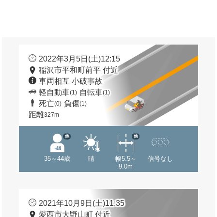
2022年3月5日(土)12:15
稲沢市平和町前平 付近
車両相互 小破事故
軽自動車
自転車
(1)
(1)
死亡
負傷
(0)
(1)
距離
327m
他
他
35～44歳
晴
幅5.5～
信号なし
9.0m
2021年10月9日(土)11:35
愛西市大野山町 付近