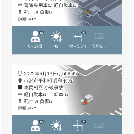
普通乗用車
軽自動車
(1)
(1)
死亡
負傷
(0)
(1)
距離
141m
他
他
0～24歳
晴
幅～5.5m
信号なし
2022年6月13日(月)06:45
稲沢市平和町明和 付近
車両相互 小破事故
軽自動車
自転車
(1)
(1)
死亡
負傷
(0)
(1)
距離
147m
他
他