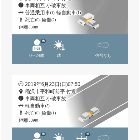
車両相互 小破事故
普通乗用車
軽自動車
(1)
(1)
死亡
負傷
(0)
(2)
距離
338m
他
0～24歳
晴
信号なし
2019年6月23日(日)07:50
稲沢市平和町前平 付近
車両相互 小破事故
軽自動車
(2)
死亡
負傷
(0)
(1)
距離
339m
他
他