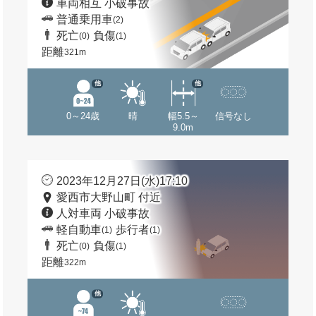
車両相互 小破事故
普通乗用車
(2)
死亡
負傷
(0)
(1)
距離
321m
他
他
0～24歳
晴
幅5.5～
信号なし
9.0m
2023年12月27日(水)17:10
愛西市大野山町 付近
人対車両 小破事故
軽自動車
歩行者
(1)
(1)
死亡
負傷
(0)
(1)
距離
322m
他