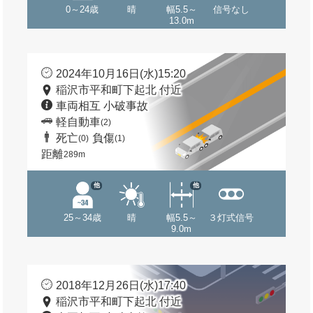
0～24歳
晴
幅5.5～
信号なし
13.0m
2024年10月16日(水)15:20
稲沢市平和町下起北 付近
車両相互 小破事故
軽自動車
(2)
死亡
負傷
(0)
(1)
距離
289m
他
他
25～34歳
晴
幅5.5～
３灯式信号
9.0m
2018年12月26日(水)17:40
稲沢市平和町下起北 付近