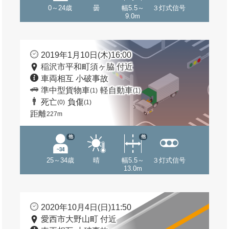
0～24歳
曇
幅5.5～
３灯式信号
9.0m
2019年1月10日(木)16:00
稲沢市平和町須ヶ脇 付近
車両相互 小破事故
準中型貨物車
軽自動車
(1)
(1)
死亡
負傷
(0)
(1)
距離
227m
他
他
25～34歳
晴
幅5.5～
３灯式信号
13.0m
2020年10月4日(日)11:50
愛西市大野山町 付近