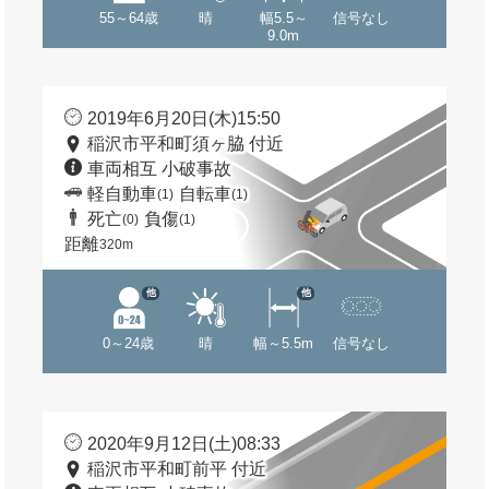
55～64歳
晴
幅5.5～
信号なし
9.0m
2019年6月20日(木)15:50
稲沢市平和町須ヶ脇 付近
車両相互 小破事故
軽自動車
自転車
(1)
(1)
死亡
負傷
(0)
(1)
距離
320m
他
他
0～24歳
晴
幅～5.5m
信号なし
2020年9月12日(土)08:33
稲沢市平和町前平 付近