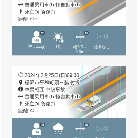
普通乗用車
軽自動車
(1)
(1)
死亡
負傷
(0)
(1)
距離
187m
他
他
35～44歳
晴
幅5.5～
信号なし
9.0m
2024年2月25日(日)09:30
稲沢市平和町須ヶ脇 付近
車両相互 中破事故
普通乗用車
軽自動車
(1)
(1)
死亡
負傷
(0)
(1)
距離
194m
他
他