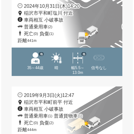
2024年10月31日(木)14:20
稲沢市平和町塩川 付近
車両相互 小破事故
普通乗用車
(2)
死亡
負傷
(0)
(1)
距離
441m
他
他
35～44歳
晴
幅5.5～
信号なし
13.0m
2019年9月3日(火)12:47
稲沢市平和町前平 付近
車両相互 小破事故
普通乗用車
普通貨物車
(1)
(1)
死亡
負傷
(0)
(2)
距離
444m