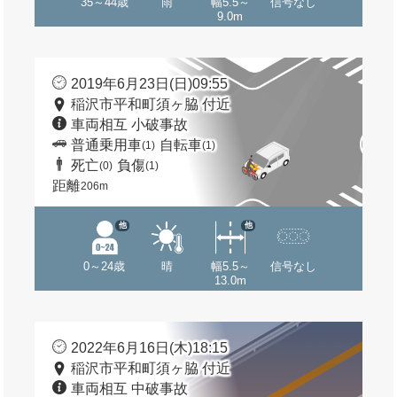
35～44歳
雨
幅5.5～
信号なし
9.0m
2019年6月23日(日)09:55
稲沢市平和町須ヶ脇 付近
車両相互 小破事故
普通乗用車
自転車
(1)
(1)
死亡
負傷
(0)
(1)
距離
206m
他
他
0～24歳
晴
幅5.5～
信号なし
13.0m
2022年6月16日(木)18:15
稲沢市平和町須ヶ脇 付近
車両相互 中破事故