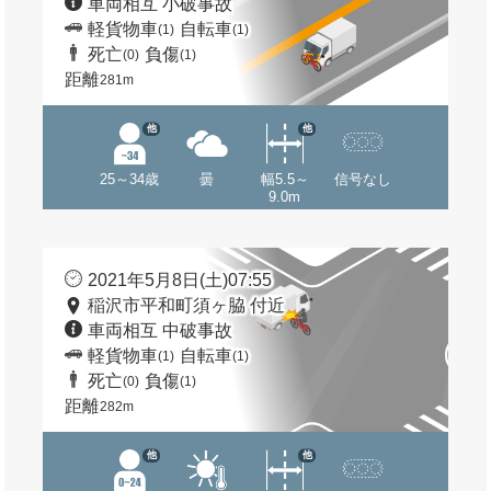
車両相互 小破事故
軽貨物車
自転車
(1)
(1)
死亡
負傷
(0)
(1)
距離
281m
他
他
25～34歳
曇
幅5.5～
信号なし
9.0m
2021年5月8日(土)07:55
稲沢市平和町須ヶ脇 付近
車両相互 中破事故
軽貨物車
自転車
(1)
(1)
死亡
負傷
(0)
(1)
距離
282m
他
他