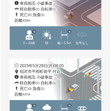
車両相互 小破事故
軽自動車
自転車
(1)
(1)
死亡
負傷
(0)
(1)
距離
429m
他
他
0～24歳
晴
幅～5.5m
信号なし
2023年5月29日(月)08:20
稲沢市平和町前平 付近
車両相互 小破事故
軽自動車
自転車
(1)
(1)
死亡
負傷
(0)
(1)
距離
437m
他
他