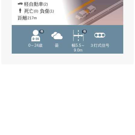
軽自動車
(2)
死亡
負傷
(0)
(1)
距離
217m
他
他
0～24歳
曇
幅5.5～
３灯式信号
9.0m