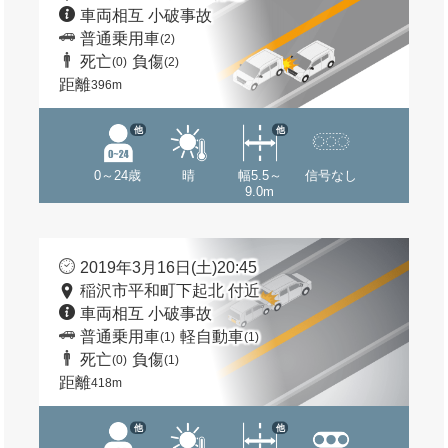
車両相互 小破事故
普通乗用車
(2)
死亡
負傷
(0)
(2)
距離
396m
他
他
0～24歳
晴
幅5.5～
信号なし
9.0m
2019年3月16日(土)20:45
稲沢市平和町下起北 付近
車両相互 小破事故
普通乗用車
軽自動車
(1)
(1)
死亡
負傷
(0)
(1)
距離
418m
他
他