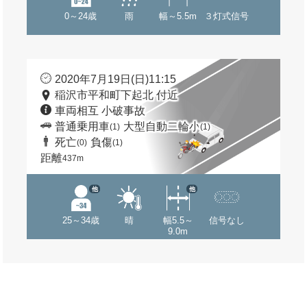
0～24歳
雨
幅～5.5m
３灯式信号
2020年7月19日(日)11:15
稲沢市平和町下起北 付近
車両相互 小破事故
普通乗用車
大型自動二輪小
(1)
(1)
死亡
負傷
(0)
(1)
距離
437m
他
他
25～34歳
晴
幅5.5～
信号なし
9.0m