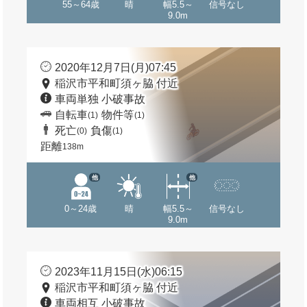
55～64歳
晴
幅5.5～
信号なし
9.0m
2020年12月7日(月)07:45
稲沢市平和町須ヶ脇 付近
車両単独 小破事故
自転車
物件等
(1)
(1)
死亡
負傷
(0)
(1)
距離
138m
他
他
0～24歳
晴
幅5.5～
信号なし
9.0m
2023年11月15日(水)06:15
稲沢市平和町須ヶ脇 付近
車両相互 小破事故