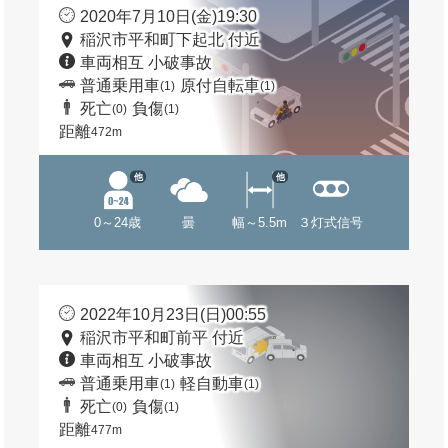
2020年7月10日(金)19:30
稲沢市平和町下起北 付近
車両相互 小破事故
普通乗用車
原付自転車
(1)
(1)
死亡
負傷
(0)
(1)
距離
472m
他
他
0～24歳
曇
幅～5.5m
３灯式信号
2022年10月23日(日)00:55
稲沢市平和町前平 付近
車両相互 小破事故
普通乗用車
軽自動車
(1)
(1)
死亡
負傷
(0)
(1)
距離
477m