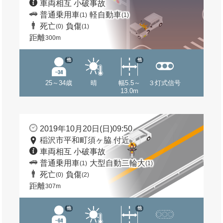
車両相互 小破事故
普通乗用車
軽自動車
(1)
(1)
死亡
負傷
(0)
(1)
距離
300m
他
他
25～34歳
晴
幅5.5～
３灯式信号
13.0m
2019年10月20日(日)09:50
稲沢市平和町須ヶ脇 付近
車両相互 小破事故
普通乗用車
大型自動二輪大
(1)
(1)
死亡
負傷
(0)
(2)
距離
307m
他
他