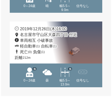
0～24歳
晴
幅5.5～
信号なし
9.0m
2019年12月26日(木)16:00
名古屋市守山区大森四丁目 付近
車両相互 小破事故
軽自動車
自転車
(1)
(1)
死亡
負傷
(0)
(1)
距離
212m
他
他
0～24歳
曇
幅5.5～
信号なし
13.0m