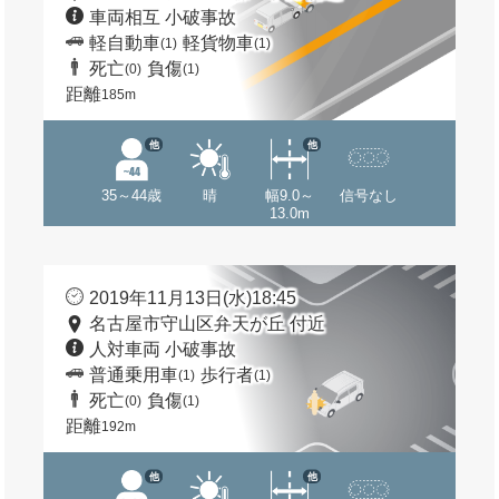
車両相互 小破事故
軽自動車
軽貨物車
(1)
(1)
死亡
負傷
(0)
(1)
距離
185m
他
他
35～44歳
晴
幅9.0～
信号なし
13.0m
2019年11月13日(水)18:45
名古屋市守山区弁天が丘 付近
人対車両 小破事故
普通乗用車
歩行者
(1)
(1)
死亡
負傷
(0)
(1)
距離
192m
他
他