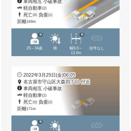
車両相互 小破事故
軽自動車
(2)
死亡
負傷
(0)
(1)
距離
169m
他
他
25～34歳
晴
幅9.0～
信号なし
13.0m
2022年3月25日(金)06:05
名古屋市守山区大森四丁目 付近
車両相互 小破事故
軽自動車
(2)
死亡
負傷
(0)
(2)
距離
171m
他