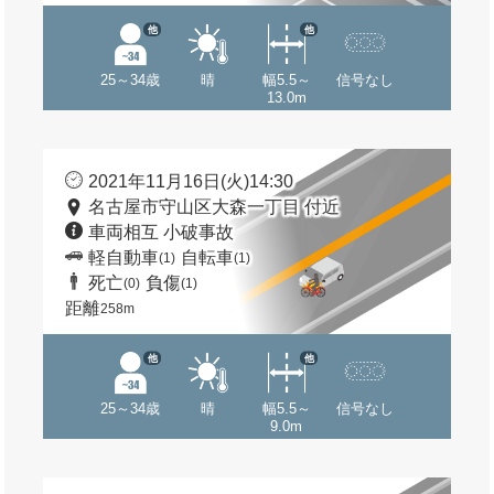
他
他
25～34歳
晴
幅5.5～
信号なし
13.0m
2021年11月16日(火)14:30
名古屋市守山区大森一丁目 付近
車両相互 小破事故
軽自動車
自転車
(1)
(1)
死亡
負傷
(0)
(1)
距離
258m
他
他
25～34歳
晴
幅5.5～
信号なし
9.0m