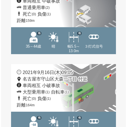
車両相互 中破事故
普通乗用車
(2)
死亡
負傷
(0)
(1)
距離
159m
他
他
35～44歳
晴
幅5.5～
３灯式信号
13.0m
2021年9月16日(木)09:05
名古屋市守山区大森一丁目 付近
車両相互 小破事故
大型乗用車
自転車
(1)
(1)
死亡
負傷
(0)
(1)
距離
164m
他
他