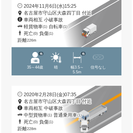
2024年11月6日(水)15:25
名古屋市守山区大森四丁目 付近
車両相互 小破事故
軽貨物車
自転車
(1)
(1)
死亡
負傷
(0)
(1)
距離
226m
他
他
35～44歳
晴
幅3.5～
信号なし
5.5m
2020年2月28日(金)07:35
名古屋市守山区大森四丁目 付近
車両相互 中破事故
中型貨物車
普通乗用車
(1)
(1)
死亡
負傷
(0)
(1)
距離
228m