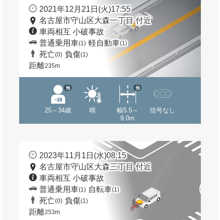
2021年12月21日(火)17:55
名古屋市守山区大森一丁目 付近
車両相互 小破事故
普通乗用車
軽自動車
(1)
(1)
死亡
負傷
(0)
(1)
距離
235m
他
他
25～34歳
晴
幅5.5～
信号なし
9.0m
2023年11月1日(水)08:15
名古屋市守山区大森三丁目 付近
車両相互 小破事故
普通乗用車
自転車
(1)
(1)
死亡
負傷
(0)
(1)
距離
253m