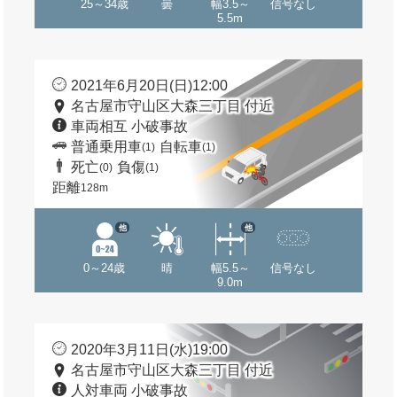
25～34歳
曇
幅3.5～
信号なし
5.5m
2021年6月20日(日)12:00
名古屋市守山区大森三丁目 付近
車両相互 小破事故
普通乗用車
自転車
(1)
(1)
死亡
負傷
(0)
(1)
距離
128m
他
他
0～24歳
晴
幅5.5～
信号なし
9.0m
2020年3月11日(水)19:00
名古屋市守山区大森三丁目 付近
人対車両 小破事故