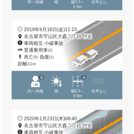
45～54歳
晴
幅3.5～
信号なし
5.5m
2019年8月16日(金)11:15
名古屋市守山区大森二丁目 付近
車両相互 小破事故
普通乗用車
(2)
死亡
負傷
(0)
(1)
距離
111m
他
他
25～34歳
晴
幅5.5～
信号なし
9.0m
2020年1月23日(木)08:40
名古屋市守山区大森二丁目 付近
車両相互 小破事故