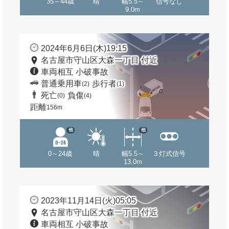
35～44歳
晴
幅5.5～
信号なし
9.0m
2024年6月6日(木)19:15
名古屋市守山区大森一丁目 付近
車両相互 小破事故
普通乗用車
歩行者
(2)
(1)
死亡
負傷
(0)
(4)
距離
156m
他
他
0～24歳
晴
幅5.5～
３灯式信号
13.0m
2023年11月14日(火)05:05
名古屋市守山区大森一丁目 付近
車両相互 小破事故