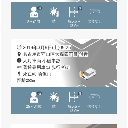
他
他
0～24歳
晴
幅5.5～
信号なし
13.0m
2019年3月9日(土)09:25
名古屋市守山区大森四丁目 付近
人対車両 小破事故
普通乗用車
歩行者
(1)
(1)
死亡
負傷
(0)
(1)
距離
253m
他
他
25～34歳
晴
幅5.5～
信号なし
13.0m