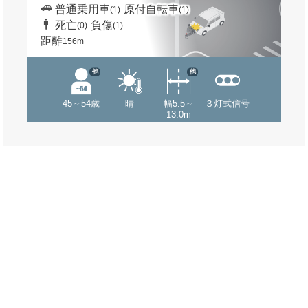
普通乗用車
原付自転車
(1)
(1)
死亡
負傷
(0)
(1)
距離
156m
他
他
45～54歳
晴
幅5.5～
３灯式信号
13.0m