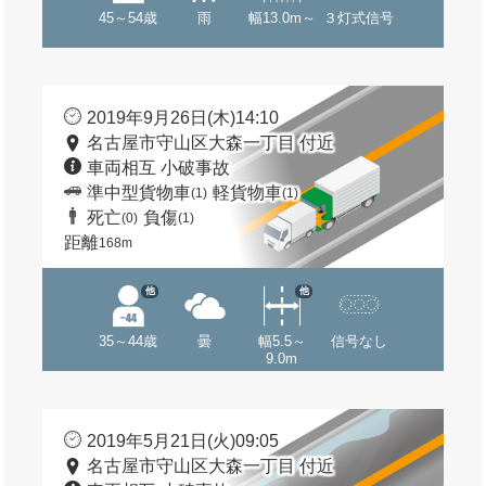
45～54歳
雨
幅13.0m～
３灯式信号
2019年9月26日(木)14:10
名古屋市守山区大森一丁目 付近
車両相互 小破事故
準中型貨物車
軽貨物車
(1)
(1)
死亡
負傷
(0)
(1)
距離
168m
他
他
35～44歳
曇
幅5.5～
信号なし
9.0m
2019年5月21日(火)09:05
名古屋市守山区大森一丁目 付近