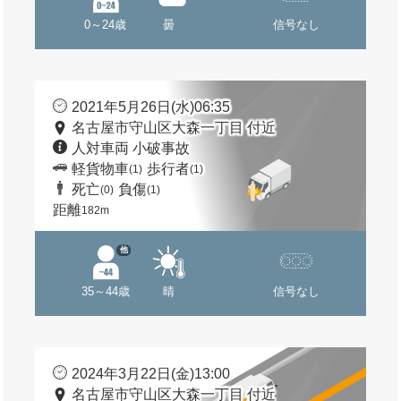
0～24歳
曇
信号なし
2021年5月26日(水)06:35
名古屋市守山区大森一丁目 付近
人対車両 小破事故
軽貨物車
歩行者
(1)
(1)
死亡
負傷
(0)
(1)
距離
182m
他
35～44歳
晴
信号なし
2024年3月22日(金)13:00
名古屋市守山区大森一丁目 付近