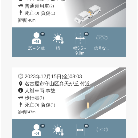
普通乗用車
(2)
死亡
負傷
(0)
(1)
距離
46m
他
他
25～34歳
晴
幅5.5～
信号なし
9.0m
2023年12月15日(金)08:03
名古屋市守山区弁天が丘 付近
人対車両 事故
歩行者
(1)
死亡
負傷
(0)
(1)
距離
47m
他
他