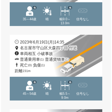
他
他
35～44歳
晴
幅9.0～
信号なし
13.0m
2023年6月19日(月)14:35
名古屋市守山区大森四丁目 付近
車両相互 小破事故
普通乗用車
普通貨物車
(1)
(1)
死亡
負傷
(0)
(1)
距離
231m
他
他
45～54歳
晴
幅5.5～
信号なし
9.0m