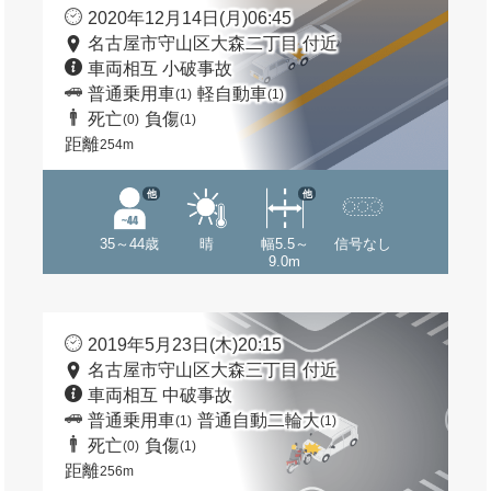
2020年12月14日(月)06:45
名古屋市守山区大森二丁目 付近
車両相互 小破事故
普通乗用車
軽自動車
(1)
(1)
死亡
負傷
(0)
(1)
距離
254m
他
他
35～44歳
晴
幅5.5～
信号なし
9.0m
2019年5月23日(木)20:15
名古屋市守山区大森三丁目 付近
車両相互 中破事故
普通乗用車
普通自動二輪大
(1)
(1)
死亡
負傷
(0)
(1)
距離
256m