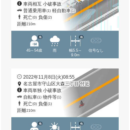
車両相互 小破事故
普通乗用車
軽自動車
(1)
(1)
死亡
負傷
(0)
(2)
距離
210m
他
他
45～54歳
雨
幅5.5～
信号なし
9.0m
2022年11月8日(火)08:55
名古屋市守山区大森三丁目 付近
車両単独 小破事故
自転車
物件等
(1)
(1)
死亡
負傷
(0)
(1)
距離
210m
他
他