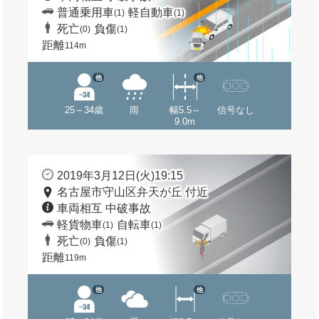
普通乗用車
軽自動車
(1)
(1)
死亡
負傷
(0)
(1)
距離
114m
他
他
25～34歳
雨
幅5.5～
信号なし
9.0m
2019年3月12日(火)19:15
名古屋市守山区弁天が丘 付近
車両相互 中破事故
軽貨物車
自転車
(1)
(1)
死亡
負傷
(0)
(1)
距離
119m
他
他