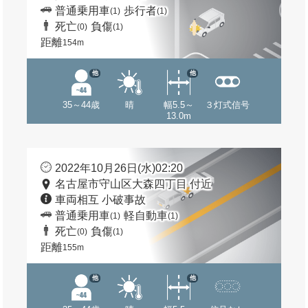
普通乗用車
歩行者
(1)
(1)
死亡
負傷
(0)
(1)
距離
154m
他
他
35～44歳
晴
幅5.5～
３灯式信号
13.0m
2022年10月26日(水)02:20
名古屋市守山区大森四丁目 付近
車両相互 小破事故
普通乗用車
軽自動車
(1)
(1)
死亡
負傷
(0)
(1)
距離
155m
他
他