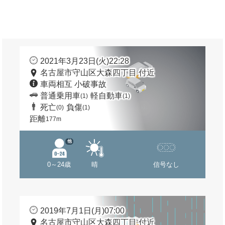
2021年3月23日(火)22:28
名古屋市守山区大森四丁目 付近
車両相互 小破事故
普通乗用車
軽自動車
(1)
(1)
死亡
負傷
(0)
(1)
距離
177m
他
0～24歳
晴
信号なし
2019年7月1日(月)07:00
名古屋市守山区大森四丁目 付近