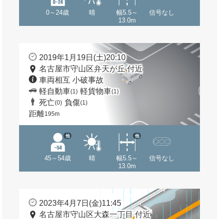
0～24歳
晴
幅5.5～
信号なし
13.0m
2019年1月19日(土)20:10
名古屋市守山区弁天が丘 付近
車両相互 小破事故
軽自動車
軽貨物車
(1)
(1)
死亡
負傷
(0)
(1)
距離
195m
他
他
45～54歳
晴
幅5.5～
信号なし
13.0m
2023年4月7日(金)11:45
名古屋市守山区大森一丁目 付近