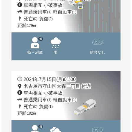
車両相互 小破事故
普通乗用車
軽自動車
(1)
(1)
死亡
負傷
(0)
(2)
距離
179m
他
45～54歳
雨
信号なし
2024年7月15日(月)01:00
名古屋市守山区大森一丁目 付近
車両相互 小破事故
普通乗用車
軽自動車
(1)
(1)
死亡
負傷
(0)
(1)
距離
182m
他