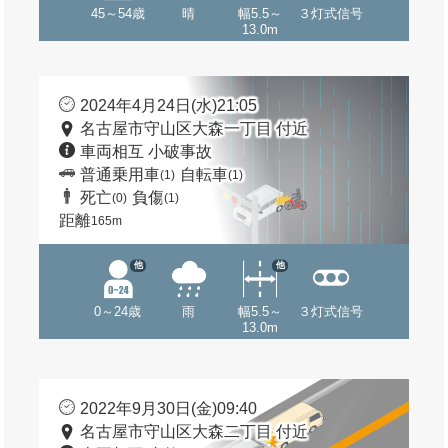
45～54歳
晴
幅5.5～
３灯式信号
13.0m
2024年4月24日(水)21:05
名古屋市守山区大森一丁目 付近
車両相互 小破事故
普通乗用車
自転車
(1)
(1)
死亡
負傷
(0)
(1)
距離
165m
他
他
0～24歳
雨
幅5.5～
３灯式信号
13.0m
2022年9月30日(金)09:40
名古屋市守山区大森二丁目 付近