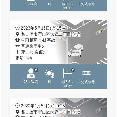
0～24歳
晴
幅5.5～
３灯式信号
13.0m
2023年5月16日(火)15:40
名古屋市守山区大森二丁目 付近
車両相互 小破事故
普通乗用車
(2)
死亡
負傷
(0)
(1)
距離
158m
他
他
25～34歳
晴
幅5.5～
３灯式信号
13.0m
2022年1月5日(水)20:25
名古屋市守山区大森一丁目 付近