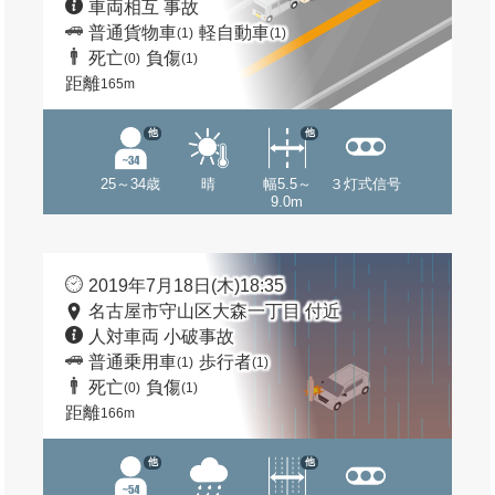
車両相互 事故
普通貨物車
軽自動車
(1)
(1)
死亡
負傷
(0)
(1)
距離
165m
他
他
25～34歳
晴
幅5.5～
３灯式信号
9.0m
2019年7月18日(木)18:35
名古屋市守山区大森一丁目 付近
人対車両 小破事故
普通乗用車
歩行者
(1)
(1)
死亡
負傷
(0)
(1)
距離
166m
他
他