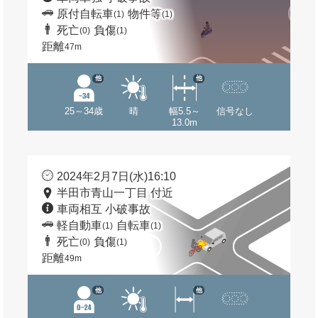
原付自転車
物件等
(1)
(1)
死亡
負傷
(0)
(1)
距離
47m
他
他
25～34歳
晴
幅5.5～
信号なし
13.0m
2024年2月7日(水)16:10
半田市青山一丁目 付近
車両相互 小破事故
軽自動車
自転車
(1)
(1)
死亡
負傷
(0)
(1)
距離
49m
他
他