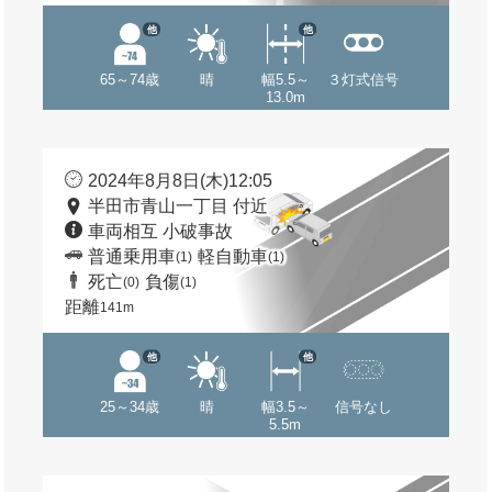
他
他
65～74歳
晴
幅5.5～
３灯式信号
13.0m
2024年8月8日(木)12:05
半田市青山一丁目 付近
車両相互 小破事故
普通乗用車
軽自動車
(1)
(1)
死亡
負傷
(0)
(1)
距離
141m
他
他
25～34歳
晴
幅3.5～
信号なし
5.5m