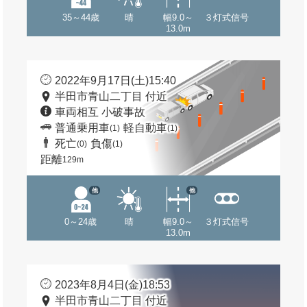
35～44歳
晴
幅9.0～
３灯式信号
13.0m
2022年9月17日(土)15:40
半田市青山二丁目 付近
車両相互 小破事故
普通乗用車
軽自動車
(1)
(1)
死亡
負傷
(0)
(1)
距離
129m
他
他
0～24歳
晴
幅9.0～
３灯式信号
13.0m
2023年8月4日(金)18:53
半田市青山二丁目 付近