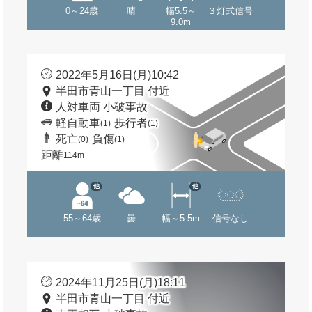
0～24歳
晴
幅5.5～
３灯式信号
9.0m
2022年5月16日(月)10:42
半田市青山一丁目 付近
人対車両 小破事故
軽自動車
歩行者
(1)
(1)
死亡
負傷
(0)
(1)
距離
114m
他
他
55～64歳
曇
幅～5.5m
信号なし
2024年11月25日(月)18:11
半田市青山一丁目 付近