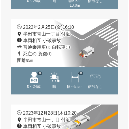
0～24歳
雨
幅5.5～
信号なし
13.0m
2022年2月25日(金)16:10
半田市青山一丁目 付近
車両相互 小破事故
普通乗用車
自転車
(1)
(1)
死亡
負傷
(0)
(1)
距離
85m
他
他
0～24歳
晴
幅～5.5m
信号なし
2023年12月28日(木)10:20
半田市青山一丁目 付近
車両相互 小破事故