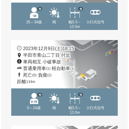
他
他
25～34歳
晴
幅5.5～
３灯式信号
13.0m
2023年12月9日(土)18:15
半田市青山二丁目 付近
車両相互 小破事故
普通乗用車
軽自動車
(1)
(1)
死亡
負傷
(0)
(2)
距離
134m
他
他
0～24歳
晴
幅5.5～
３灯式信号
13.0m