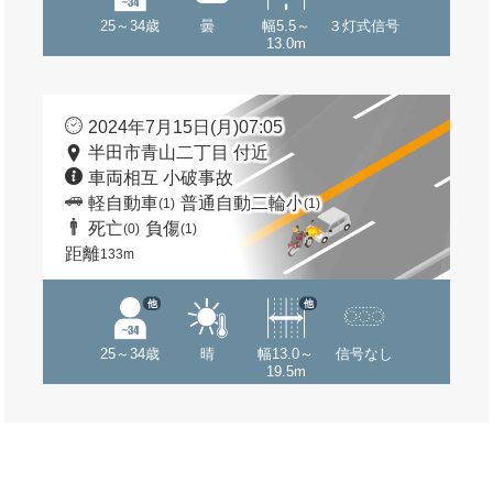
25～34歳
曇
幅5.5～
３灯式信号
13.0m
2024年7月15日(月)07:05
半田市青山二丁目 付近
車両相互 小破事故
軽自動車
普通自動二輪小
(1)
(1)
死亡
負傷
(0)
(1)
距離
133m
他
他
25～34歳
晴
幅13.0～
信号なし
19.5m