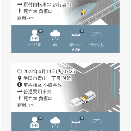
原付自転車
歩行者
(1)
(1)
死亡
負傷
(0)
(1)
距離
74m
他
他
0～24歳
雨
幅5.5～
信号なし
9.0m
2022年6月14日(火)07:25
半田市青山一丁目 付近
車両相互 小破事故
普通乗用車
(2)
死亡
負傷
(0)
(1)
距離
81m
他
他