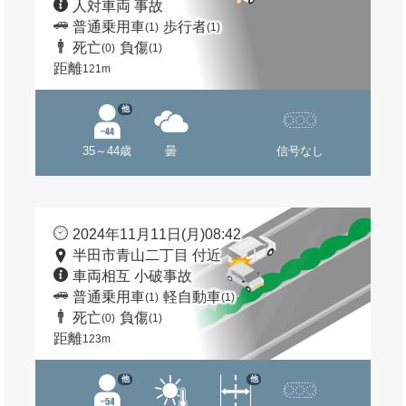
人対車両 事故
普通乗用車
歩行者
(1)
(1)
死亡
負傷
(0)
(1)
距離
121m
他
35～44歳
曇
信号なし
2024年11月11日(月)08:42
半田市青山二丁目 付近
車両相互 小破事故
普通乗用車
軽自動車
(1)
(1)
死亡
負傷
(0)
(1)
距離
123m
他
他