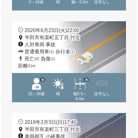
0～24歳
晴
幅～5.5m
信号なし
2020年6月23日(火)22:00
半田市有楽町五丁目 付近
人対車両 事故
普通乗用車
歩行者
(1)
(1)
死亡
負傷
(0)
(1)
距離
51m
他
他
25～34歳
晴
幅5.5～
信号なし
9.0m
2019年2月3日(日)17:40
半田市有楽町三丁目 付近
車両相互 小破事故