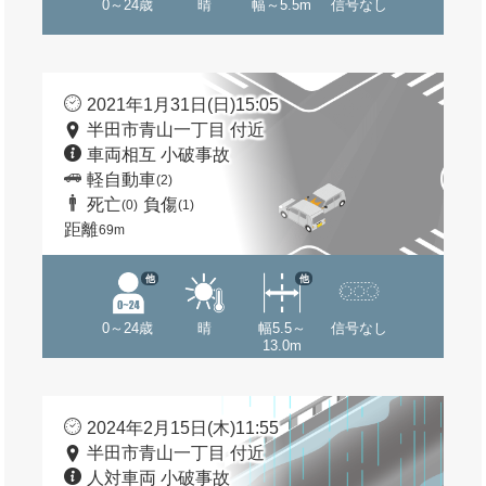
0～24歳
晴
幅～5.5m
信号なし
2021年1月31日(日)15:05
半田市青山一丁目 付近
車両相互 小破事故
軽自動車
(2)
死亡
負傷
(0)
(1)
距離
69m
他
他
0～24歳
晴
幅5.5～
信号なし
13.0m
2024年2月15日(木)11:55
半田市青山一丁目 付近
人対車両 小破事故