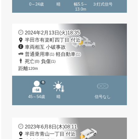
0～24歳
晴
幅5.5～
３灯式信号
13.0m
2024年2月13日(火)18:35
半田市有楽町四丁目 付近
車両相互 小破事故
普通乗用車
軽自動車
(1)
(1)
死亡
負傷
(0)
(1)
距離
120m
他
45～54歳
晴
信号なし
2023年6月8日(木)08:11
半田市青山一丁目 付近