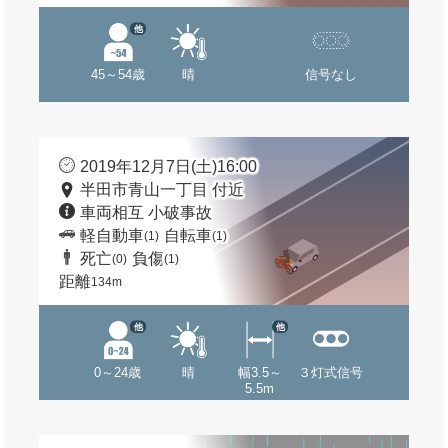
他
45～54歳
晴
信号なし
2019年12月7日(土)16:00
半田市青山一丁目 付近
車両相互 小破事故
軽自動車
自転車
(1)
(1)
死亡
負傷
(0)
(1)
距離
134m
他
他
0～24歳
晴
幅3.5～
３灯式信号
5.5m