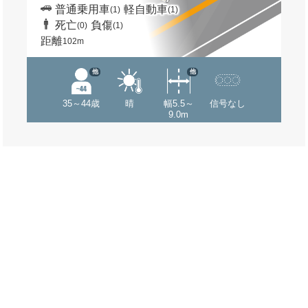
普通乗用車
軽自動車
(1)
(1)
死亡
負傷
(0)
(1)
距離
102m
他
他
35～44歳
晴
幅5.5～
信号なし
9.0m