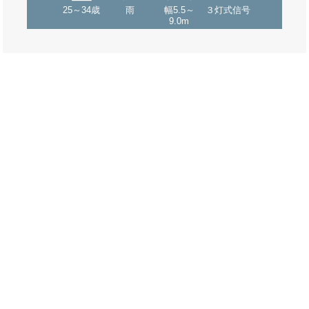
25～34歳
雨
幅5.5～
３灯式信号
9.0m