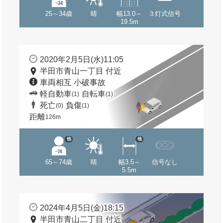
25～34歳
晴
幅13.0～
３灯式信号
19.5m
2020年2月5日(水)11:05
半田市青山一丁目 付近
車両相互 小破事故
軽自動車
自転車
(1)
(1)
死亡
負傷
(0)
(1)
距離
126m
他
他
65～74歳
晴
幅3.5～
信号なし
5.5m
2024年4月5日(金)18:15
半田市青山二丁目 付近