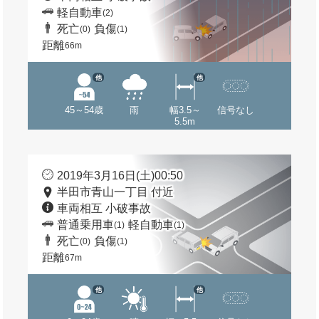
軽自動車
(2)
死亡
負傷
(0)
(1)
距離
66m
他
他
45～54歳
雨
幅3.5～
信号なし
5.5m
2019年3月16日(土)00:50
半田市青山一丁目 付近
車両相互 小破事故
普通乗用車
軽自動車
(1)
(1)
死亡
負傷
(0)
(1)
距離
67m
他
他