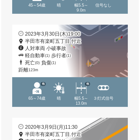
45～54歳
晴
幅5.5～
信号なし
9.0m
2023年3月30日(木)19:00
半田市有楽町五丁目 付近
人対車両 小破事故
軽自動車
歩行者
(1)
(1)
死亡
負傷
(0)
(1)
距離
123m
他
他
65～74歳
晴
幅5.5～
３灯式信号
13.0m
2020年3月9日(月)11:30
半田市有楽町五丁目 付近