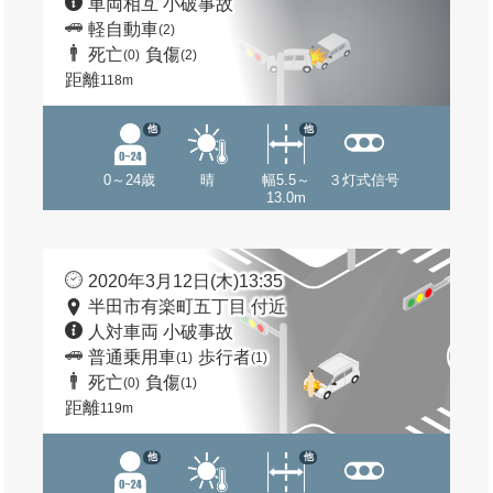
車両相互 小破事故
軽自動車
(2)
死亡
負傷
(0)
(2)
距離
118m
他
他
0～24歳
晴
幅5.5～
３灯式信号
13.0m
2020年3月12日(木)13:35
半田市有楽町五丁目 付近
人対車両 小破事故
普通乗用車
歩行者
(1)
(1)
死亡
負傷
(0)
(1)
距離
119m
他
他