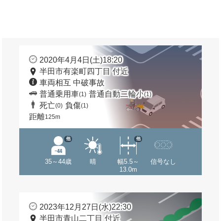
2020年4月4日(土)18:20
半田市有楽町四丁目 付近
車両相互 中破事故
普通乗用車
普通自動二輪小
(1)
(1)
死亡
負傷
(0)
(1)
距離
125m
他
他
35～44歳
晴
幅5.5～
信号なし
13.0m
2023年12月27日(水)22:30
半田市青山二丁目 付近