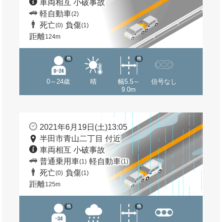
車両相互 小破事故
軽自動車
(2)
死亡
負傷
(0)
(1)
距離
124m
他
他
0～24歳
晴
幅5.5～
信号なし
9.0m
2021年6月19日(土)13:05
半田市青山二丁目 付近
車両相互 小破事故
普通乗用車
軽自動車
(1)
(1)
死亡
負傷
(0)
(1)
距離
125m
他
他