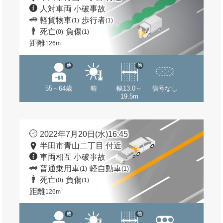
人対車両 小破事故
軽貨物車
歩行者
(1)
(1)
死亡
負傷
(0)
(1)
距離
126m
他
他
55～64歳
晴
幅13.0～
信号なし
19.5m
2022年7月20日(水)16:45
半田市青山二丁目 付近
車両相互 小破事故
普通乗用車
軽自動車
(1)
(1)
死亡
負傷
(0)
(1)
距離
126m
他
他