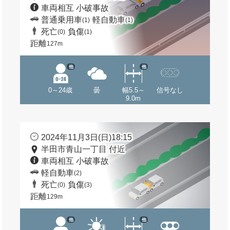
車両相互 小破事故
普通乗用車
軽自動車
(1)
(1)
死亡
負傷
(0)
(1)
距離
127m
他
他
0～24歳
曇
幅5.5～
信号なし
9.0m
2024年11月3日(日)18:15
半田市青山一丁目 付近
車両相互 小破事故
軽自動車
(2)
死亡
負傷
(0)
(3)
距離
129m
他
他