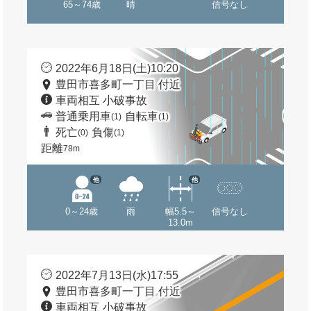
65～74歳
晴
信号なし
2022年6月18日(土)10:20
豊田市喜多町一丁目 付近
車両相互 小破事故
普通乗用車
自転車
(1)
(1)
死亡
負傷
(0)
(1)
距離
78m
他
他
0～24歳
雨
幅5.5～
信号なし
13.0m
2022年7月13日(水)17:55
豊田市喜多町一丁目 付近
車両相互 小破事故