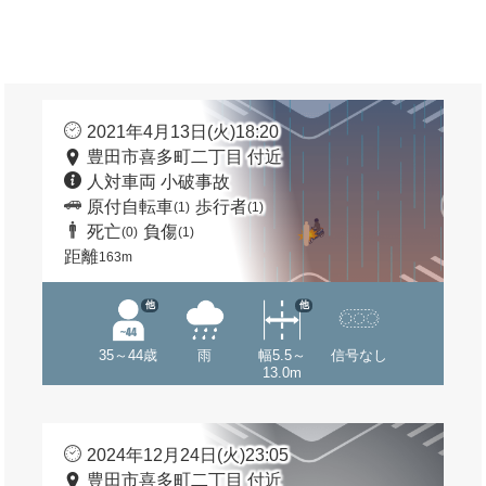
2021年4月13日(火)18:20
豊田市喜多町二丁目 付近
人対車両 小破事故
原付自転車
歩行者
(1)
(1)
死亡
負傷
(0)
(1)
距離
163m
他
他
35～44歳
雨
幅5.5～
信号なし
13.0m
2024年12月24日(火)23:05
豊田市喜多町二丁目 付近