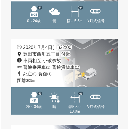
他
他
0～24歳
曇
幅～5.5m
３灯式信号
2020年7月4日(土)22:00
豊田市西町五丁目 付近
車両相互 小破事故
普通乗用車
普通貨物車
(1)
(1)
死亡
負傷
(0)
(1)
距離
205m
他
他
25～34歳
晴
幅5.5～
３灯式信号
13.0m