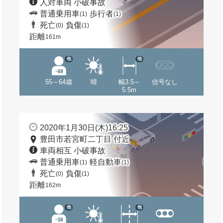
人対車両 小破事故
普通乗用車
歩行者
(1)
(1)
死亡
負傷
(0)
(1)
距離
161m
他
他
55～64歳
晴
幅3.5～
信号なし
5.5m
2020年1月30日(木)16:25
豊田市若宮町二丁目 付近
車両相互 小破事故
普通乗用車
軽自動車
(1)
(1)
死亡
負傷
(0)
(1)
距離
162m
他
他