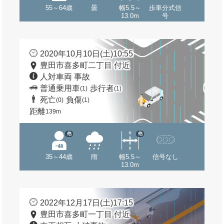
55～64歳
曇
幅5.5～
歩車分式信
13.0m
号
2020年10月10日(土)10:55
豊田市喜多町二丁目 付近
人対車両 事故
普通乗用車
歩行者
(1)
(1)
死亡
負傷
(0)
(1)
距離
139m
他
他
35～44歳
雨
幅5.5～
信号なし
13.0m
2022年12月17日(土)17:15
豊田市喜多町一丁目 付近