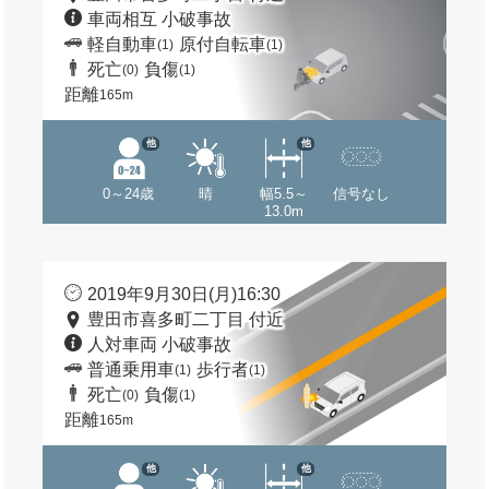
車両相互 小破事故
軽自動車
原付自転車
(1)
(1)
死亡
負傷
(0)
(1)
距離
165m
他
他
0～24歳
晴
幅5.5～
信号なし
13.0m
2019年9月30日(月)16:30
豊田市喜多町二丁目 付近
人対車両 小破事故
普通乗用車
歩行者
(1)
(1)
死亡
負傷
(0)
(1)
距離
165m
他
他