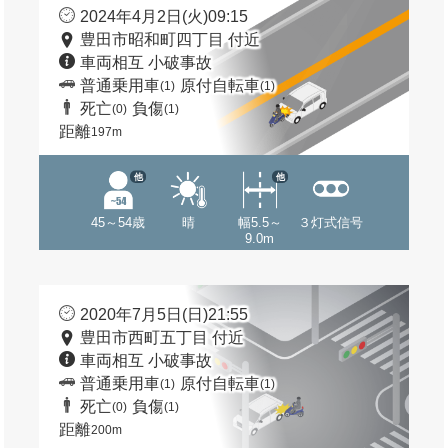
2024年4月2日(火)09:15
豊田市昭和町四丁目 付近
車両相互 小破事故
普通乗用車
原付自転車
(1)
(1)
死亡
負傷
(0)
(1)
距離
197m
他
他
45～54歳
晴
幅5.5～
３灯式信号
9.0m
2020年7月5日(日)21:55
豊田市西町五丁目 付近
車両相互 小破事故
普通乗用車
原付自転車
(1)
(1)
死亡
負傷
(0)
(1)
距離
200m