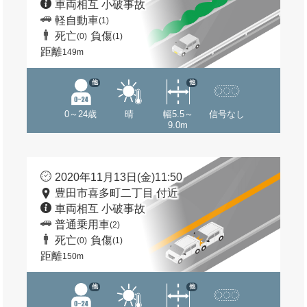
車両相互 小破事故
軽自動車
(1)
死亡
負傷
(0)
(1)
距離
149m
他
他
0～24歳
晴
幅5.5～
信号なし
9.0m
2020年11月13日(金)11:50
豊田市喜多町二丁目 付近
車両相互 小破事故
普通乗用車
(2)
死亡
負傷
(0)
(1)
距離
150m
他
他