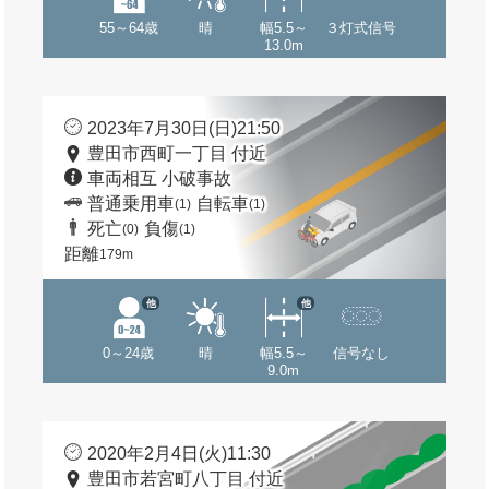
55～64歳
晴
幅5.5～
３灯式信号
13.0m
2023年7月30日(日)21:50
豊田市西町一丁目 付近
車両相互 小破事故
普通乗用車
自転車
(1)
(1)
死亡
負傷
(0)
(1)
距離
179m
他
他
0～24歳
晴
幅5.5～
信号なし
9.0m
2020年2月4日(火)11:30
豊田市若宮町八丁目 付近