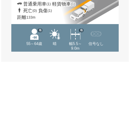
普通乗用車
軽貨物車
(1)
(1)
死亡
負傷
(0)
(1)
距離
133m
他
他
55～64歳
晴
幅5.5～
信号なし
9.0m