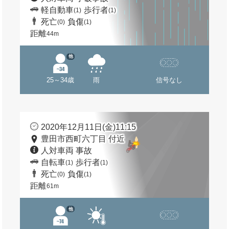
軽自動車
歩行者
(1)
(1)
死亡
負傷
(0)
(1)
距離
44m
他
25～34歳
雨
信号なし
2020年12月11日(金)11:15
豊田市西町六丁目 付近
人対車両 事故
自転車
歩行者
(1)
(1)
死亡
負傷
(0)
(1)
距離
61m
他