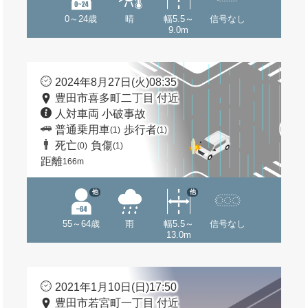
0～24歳
晴
幅5.5～
信号なし
9.0m
2024年8月27日(火)08:35
豊田市喜多町二丁目 付近
人対車両 小破事故
普通乗用車
歩行者
(1)
(1)
死亡
負傷
(0)
(1)
距離
166m
他
他
55～64歳
雨
幅5.5～
信号なし
13.0m
2021年1月10日(日)17:50
豊田市若宮町一丁目 付近