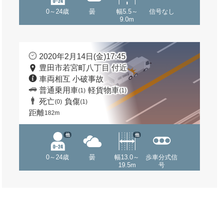
0～24歳
曇
幅5.5～
信号なし
9.0m
2020年2月14日(金)17:45
豊田市若宮町八丁目 付近
車両相互 小破事故
普通乗用車
軽貨物車
(1)
(1)
死亡
負傷
(0)
(1)
距離
182m
他
他
0～24歳
曇
幅13.0～
歩車分式信
19.5m
号