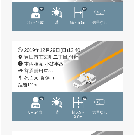
他
他
35～44歳
晴
幅～5.5m
信号なし
2019年12月29日(日)12:40
豊田市若宮町二丁目 付近
車両相互 小破事故
普通乗用車
(2)
死亡
負傷
(0)
(1)
距離
191m
他
他
0～24歳
晴
幅5.5～
信号なし
9.0m