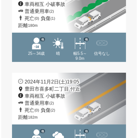
車両相互 小破事故
普通乗用車
(2)
死亡
負傷
(0)
(1)
距離
180m
他
他
25～34歳
晴
幅5.5～
信号なし
9.0m
2024年11月2日(土)19:05
豊田市喜多町二丁目 付近
車両相互 小破事故
普通乗用車
(2)
死亡
負傷
(0)
(2)
距離
182m
他
他