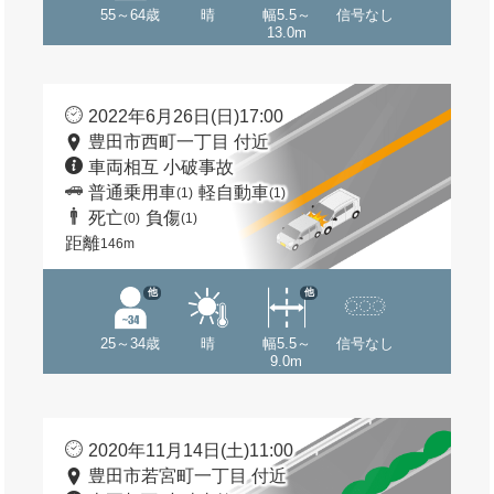
55～64歳
晴
幅5.5～
信号なし
13.0m
2022年6月26日(日)17:00
豊田市西町一丁目 付近
車両相互 小破事故
普通乗用車
軽自動車
(1)
(1)
死亡
負傷
(0)
(1)
距離
146m
他
他
25～34歳
晴
幅5.5～
信号なし
9.0m
2020年11月14日(土)11:00
豊田市若宮町一丁目 付近