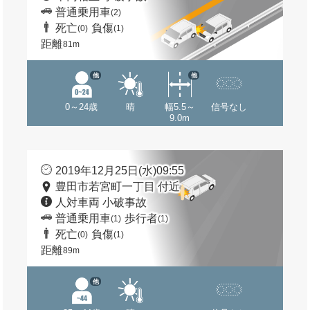
普通乗用車
(2)
死亡
負傷
(0)
(1)
距離
81m
他
他
0～24歳
晴
幅5.5～
信号なし
9.0m
2019年12月25日(水)09:55
豊田市若宮町一丁目 付近
人対車両 小破事故
普通乗用車
歩行者
(1)
(1)
死亡
負傷
(0)
(1)
距離
89m
他