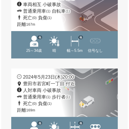
車両相互 小破事故
普通乗用車
自転車
(1)
(1)
死亡
負傷
(0)
(1)
距離
167m
他
他
25～34歳
晴
幅～5.5m
信号なし
2024年5月23日(木)20:00
豊田市若宮町一丁目 付近
人対車両 小破事故
普通乗用車
歩行者
(1)
(1)
死亡
負傷
(0)
(1)
距離
169m
他
他