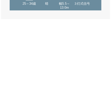
25～34歳
晴
幅5.5～
３灯式信号
13.0m