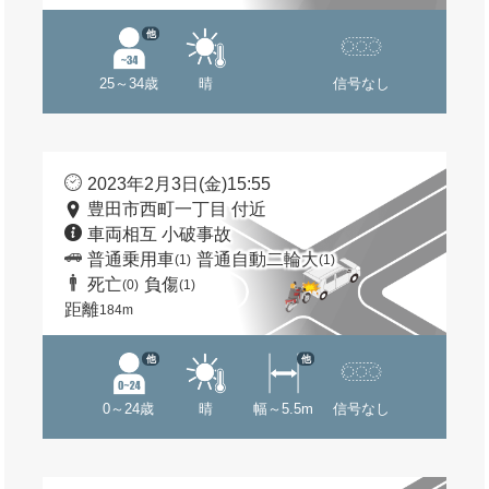
他
25～34歳
晴
信号なし
2023年2月3日(金)15:55
豊田市西町一丁目 付近
車両相互 小破事故
普通乗用車
普通自動二輪大
(1)
(1)
死亡
負傷
(0)
(1)
距離
184m
他
他
0～24歳
晴
幅～5.5m
信号なし