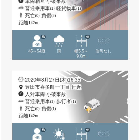
車両相互 小破事故
普通乗用車
軽貨物車
(1)
(1)
死亡
負傷
(0)
(2)
距離
142m
他
他
45～54歳
雨
幅5.5～
信号なし
9.0m
2020年8月27日(木)16:35
豊田市喜多町一丁目 付近
人対車両 小破事故
普通乗用車
歩行者
(1)
(1)
死亡
負傷
(0)
(1)
距離
142m
他
他