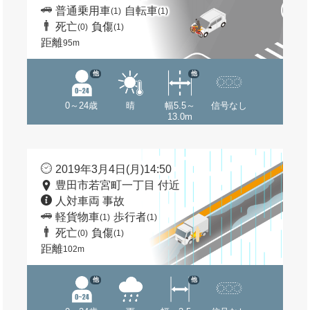
普通乗用車
自転車
(1)
(1)
死亡
負傷
(0)
(1)
距離
95m
他
他
0～24歳
晴
幅5.5～
信号なし
13.0m
2019年3月4日(月)14:50
豊田市若宮町一丁目 付近
人対車両 事故
軽貨物車
歩行者
(1)
(1)
死亡
負傷
(0)
(1)
距離
102m
他
他