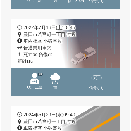
0～24歳
雨
幅～3.5m
信号なし
2022年7月16日(土)18:45
豊田市若宮町一丁目 付近
車両相互 小破事故
普通乗用車
(2)
死亡
負傷
(0)
(1)
距離
118m
他
35～44歳
雨
信号なし
2024年5月29日(水)09:40
豊田市若宮町一丁目 付近
車両相互 小破事故