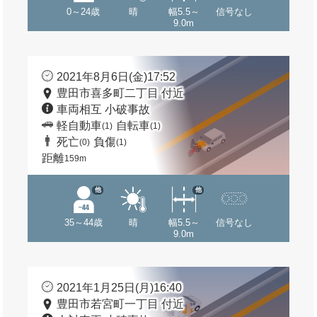
0～24歳
晴
幅5.5～
信号なし
9.0m
2021年8月6日(金)17:52
豊田市喜多町二丁目 付近
車両相互 小破事故
軽自動車
自転車
(1)
(1)
死亡
負傷
(0)
(1)
距離
159m
他
他
35～44歳
晴
幅5.5～
信号なし
9.0m
2021年1月25日(月)16:40
豊田市若宮町一丁目 付近