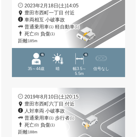
2023年2月18日(土)14:05
豊田市西町一丁目 付近
車両相互 小破事故
普通乗用車
軽自動車
(1)
(1)
死亡
負傷
(0)
(1)
距離
185m
他
他
35～44歳
晴
幅3.5～
信号なし
5.5m
2019年8月10日(土)20:15
豊田市西町六丁目 付近
人対車両 小破事故
普通乗用車
歩行者
(1)
(1)
死亡
負傷
(0)
(1)
距離
188m