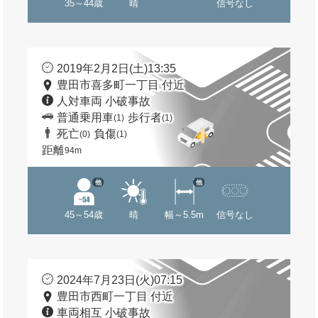
35～44歳
晴
信号なし
2019年2月2日(土)13:35
豊田市喜多町一丁目 付近
人対車両 小破事故
普通乗用車
歩行者
(1)
(1)
死亡
負傷
(0)
(1)
距離
94m
他
他
45～54歳
晴
幅～5.5m
信号なし
2024年7月23日(火)07:15
豊田市西町一丁目 付近
車両相互 小破事故