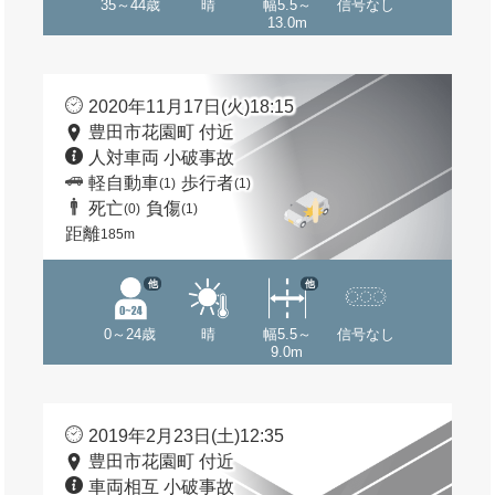
35～44歳
晴
幅5.5～
信号なし
13.0m
2020年11月17日(火)18:15
豊田市花園町 付近
人対車両 小破事故
軽自動車
歩行者
(1)
(1)
死亡
負傷
(0)
(1)
距離
185m
他
他
0～24歳
晴
幅5.5～
信号なし
9.0m
2019年2月23日(土)12:35
豊田市花園町 付近
車両相互 小破事故