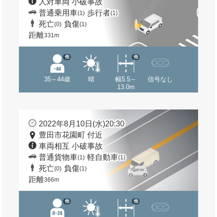
人対車両 小破事故
普通乗用車
歩行者
(1)
(1)
死亡
負傷
(0)
(1)
距離
331m
他
他
35～44歳
晴
幅5.5～
信号なし
13.0m
2022年8月10日(水)20:30
豊田市花園町 付近
車両相互 小破事故
普通貨物車
軽自動車
(1)
(1)
死亡
負傷
(0)
(1)
距離
366m
他
他