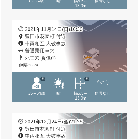
0～24歳
晴
幅5.5～
信号なし
13.0m
2021年11月14日(日)16:30
豊田市花園町 付近
車両相互 大破事故
普通乗用車
(2)
死亡
負傷
(0)
(1)
距離
236m
他
他
25～34歳
晴
幅5.5～
信号なし
13.0m
2021年12月24日(金)21:25
豊田市花園町 付近
車両相互 大破事故