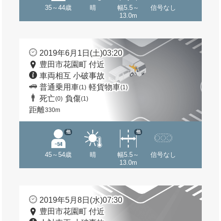
35～44歳
晴
幅5.5～
信号なし
13.0m
2019年6月1日(土)03:20
豊田市花園町 付近
車両相互 小破事故
普通乗用車
軽貨物車
(1)
(1)
死亡
負傷
(0)
(1)
距離
330m
他
他
45～54歳
晴
幅5.5～
信号なし
13.0m
2019年5月8日(水)07:30
豊田市花園町 付近