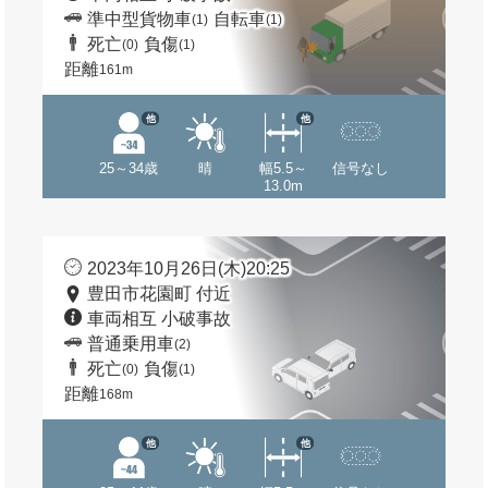
準中型貨物車
自転車
(1)
(1)
死亡
負傷
(0)
(1)
距離
161m
他
他
25～34歳
晴
幅5.5～
信号なし
13.0m
2023年10月26日(木)20:25
豊田市花園町 付近
車両相互 小破事故
普通乗用車
(2)
死亡
負傷
(0)
(1)
距離
168m
他
他