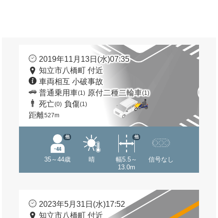
2019年11月13日(水)07:35
知立市八橋町 付近
車両相互 小破事故
普通乗用車
原付二種二輪車
(1)
(1)
死亡
負傷
(0)
(1)
距離
527m
他
他
35～44歳
晴
幅5.5～
信号なし
13.0m
2023年5月31日(水)17:52
知立市八橋町 付近