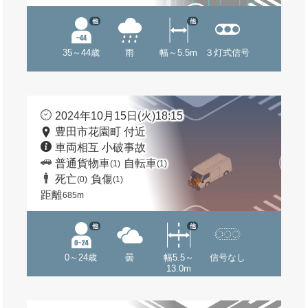
他
他
35～44歳
雨
幅～5.5m
３灯式信号
2024年10月15日(火)18:15
豊田市花園町 付近
車両相互 小破事故
普通貨物車
自転車
(1)
(1)
死亡
負傷
(0)
(1)
距離
685m
他
他
0～24歳
曇
幅5.5～
信号なし
13.0m