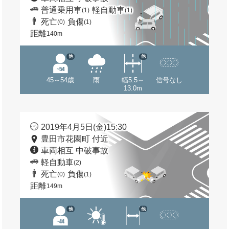
普通乗用車
軽自動車
(1)
(1)
死亡
負傷
(0)
(1)
距離
140m
他
他
45～54歳
雨
幅5.5～
信号なし
13.0m
2019年4月5日(金)15:30
豊田市花園町 付近
車両相互 中破事故
軽自動車
(2)
死亡
負傷
(0)
(1)
距離
149m
他
他