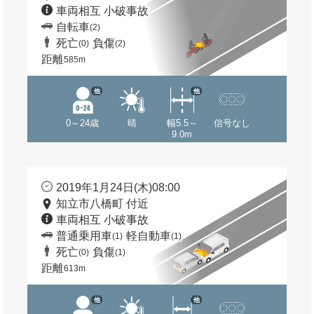
車両相互 小破事故
自転車
(2)
死亡
負傷
(0)
(2)
距離
585m
他
他
0～24歳
晴
幅5.5～
信号なし
9.0m
2019年1月24日(木)08:00
知立市八橋町 付近
車両相互 小破事故
普通乗用車
軽自動車
(1)
(1)
死亡
負傷
(0)
(1)
距離
613m
他
他