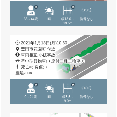
他
他
35～44歳
晴
幅13.0～
信号なし
19.5m
2021年1月18日(月)10:30
豊田市花園町 付近
車両相互 小破事故
準中型貨物車
原付二種二輪車
(1)
(1)
死亡
負傷
(0)
(1)
距離
700m
他
他
0～24歳
晴
幅5.5～
信号なし
9.0m