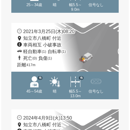
25～34歳
晴
幅5.5～
信号なし
9.0m
2021年3月25日(木)08:20
知立市八橋町 付近
車両相互 小破事故
軽自動車
自転車
(1)
(1)
死亡
負傷
(0)
(1)
距離
417m
他
他
45～54歳
晴
幅5.5～
信号なし
13.0m
2024年4月9日(火)13:50
知立市八橋町 付近