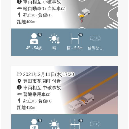
車両相互 小破事故
軽自動車
自転車
(1)
(1)
死亡
負傷
(0)
(1)
距離
409m
他
他
45～54歳
晴
幅～5.5m
信号なし
2021年2月11日(木)17:20
豊田市花園町 付近
車両相互 中破事故
普通乗用車
(2)
死亡
負傷
(0)
(1)
距離
410m
他
他