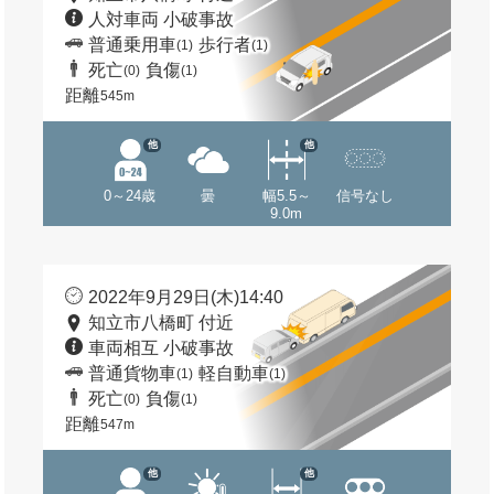
人対車両 小破事故
普通乗用車
歩行者
(1)
(1)
死亡
負傷
(0)
(1)
距離
545m
他
他
0～24歳
曇
幅5.5～
信号なし
9.0m
2022年9月29日(木)14:40
知立市八橋町 付近
車両相互 小破事故
普通貨物車
軽自動車
(1)
(1)
死亡
負傷
(0)
(1)
距離
547m
他
他