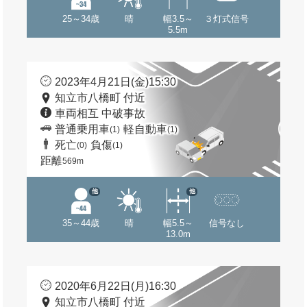
25～34歳
晴
幅3.5～
３灯式信号
5.5m
2023年4月21日(金)15:30
知立市八橋町 付近
車両相互 中破事故
普通乗用車
軽自動車
(1)
(1)
死亡
負傷
(0)
(1)
距離
569m
他
他
35～44歳
晴
幅5.5～
信号なし
13.0m
2020年6月22日(月)16:30
知立市八橋町 付近