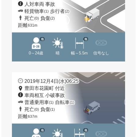
人対車両 事故
軽貨物車
歩行者
(1)
(2)
死亡
負傷
(0)
(2)
距離
631m
他
他
0～24歳
晴
幅～5.5m
信号なし
2019年12月4日(水)06:25
豊田市花園町 付近
車両相互 小破事故
普通乗用車
自転車
(1)
(1)
死亡
負傷
(0)
(1)
距離
637m
他
他