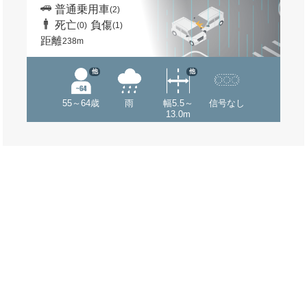
普通乗用車
(2)
死亡
負傷
(0)
(1)
距離
238m
他
他
55～64歳
雨
幅5.5～
信号なし
13.0m