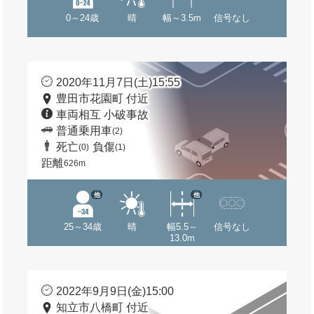
0～24歳
晴
幅～3.5m
信号なし
2020年11月7日(土)15:55
豊田市花園町 付近
車両相互 小破事故
普通乗用車
(2)
死亡
負傷
(0)
(1)
距離
626m
他
他
25～34歳
晴
幅5.5～
信号なし
13.0m
2022年9月9日(金)15:00
知立市八橋町 付近