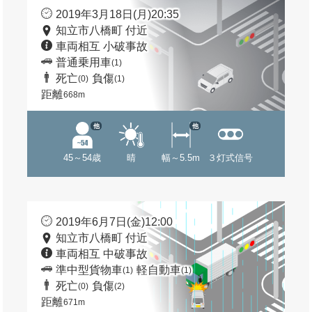
2019年3月18日(月)20:35
知立市八橋町 付近
車両相互 小破事故
普通乗用車
(1)
死亡
負傷
(0)
(1)
距離
668m
他
他
45～54歳
晴
幅～5.5m
３灯式信号
2019年6月7日(金)12:00
知立市八橋町 付近
車両相互 中破事故
準中型貨物車
軽自動車
(1)
(1)
死亡
負傷
(0)
(2)
距離
671m