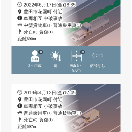
2022年6月17日(金)18:35
豊田市花園町 付近
車両相互 中破事故
中型貨物車
普通乗用車
(1)
(1)
死亡
負傷
(0)
(1)
距離
690m
他
他
0～24歳
晴
幅5.5～
信号なし
9.0m
2019年4月12日(金)17:45
豊田市花園町 付近
車両相互 小破事故
普通乗用車
普通貨物車
(1)
(1)
死亡
負傷
(0)
(1)
距離
697m