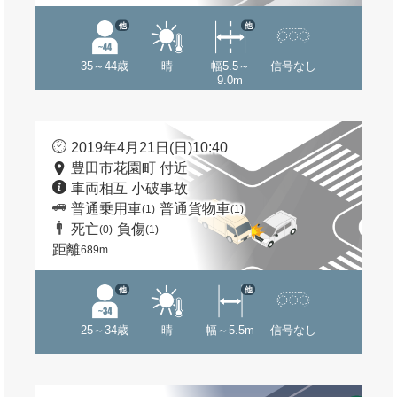
他
他
35～44歳
晴
幅5.5～
信号なし
9.0m
2019年4月21日(日)10:40
豊田市花園町 付近
車両相互 小破事故
普通乗用車
普通貨物車
(1)
(1)
死亡
負傷
(0)
(1)
距離
689m
他
他
25～34歳
晴
幅～5.5m
信号なし