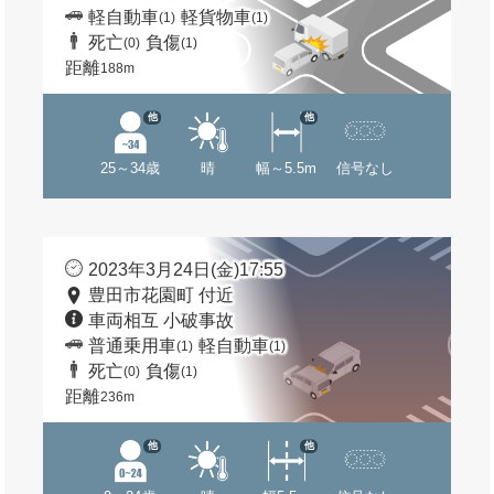
軽自動車
軽貨物車
(1)
(1)
死亡
負傷
(0)
(1)
距離
188m
他
他
25～34歳
晴
幅～5.5m
信号なし
2023年3月24日(金)17:55
豊田市花園町 付近
車両相互 小破事故
普通乗用車
軽自動車
(1)
(1)
死亡
負傷
(0)
(1)
距離
236m
他
他