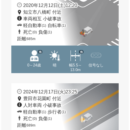
2020年12月12日(土)12:20
知立市八橋町 付近
車両相互 小破事故
軽自動車
自転車
(1)
(1)
死亡
負傷
(0)
(1)
距離
685m
他
他
0～24歳
晴
幅5.5～
信号なし
13.0m
2024年12月17日(火)23:25
豊田市花園町 付近
人対車両 小破事故
軽自動車
歩行者
(1)
(1)
死亡
負傷
(0)
(1)
距離
689m