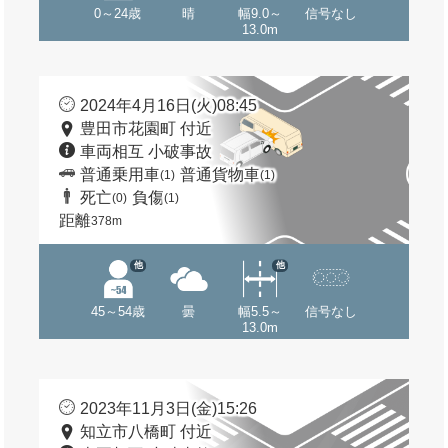
0～24歳
晴
幅9.0～
信号なし
13.0m
2024年4月16日(火)08:45
豊田市花園町 付近
車両相互 小破事故
普通乗用車
普通貨物車
(1)
(1)
死亡
負傷
(0)
(1)
距離
378m
他
他
45～54歳
曇
幅5.5～
信号なし
13.0m
2023年11月3日(金)15:26
知立市八橋町 付近