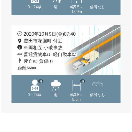
0～24歳
晴
幅5.5～
信号なし
13.0m
2020年10月9日(金)07:40
豊田市花園町 付近
車両相互 小破事故
普通貨物車
軽自動車
(1)
(1)
死亡
負傷
(0)
(1)
距離
668m
他
他
0～24歳
雨
幅3.5～
信号なし
5.5m