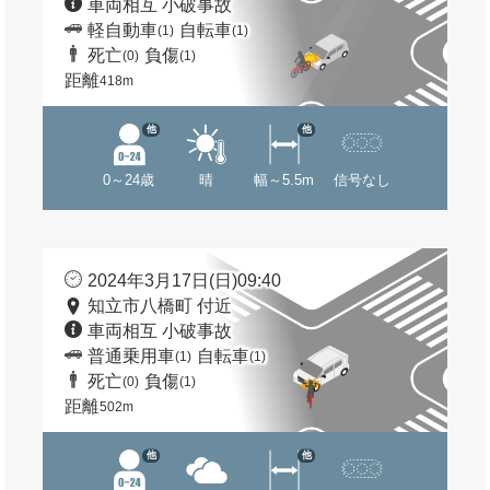
車両相互 小破事故
軽自動車
自転車
(1)
(1)
死亡
負傷
(0)
(1)
距離
418m
他
他
0～24歳
晴
幅～5.5m
信号なし
2024年3月17日(日)09:40
知立市八橋町 付近
車両相互 小破事故
普通乗用車
自転車
(1)
(1)
死亡
負傷
(0)
(1)
距離
502m
他
他