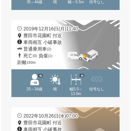
35～44歳
晴
幅～5.5m
信号なし
2019年12月16日(月)11:40
豊田市花園町 付近
車両相互 小破事故
普通乗用車
(2)
死亡
負傷
(0)
(1)
距離
160m
他
他
25～34歳
晴
幅5.5～
信号なし
13.0m
2022年10月26日(水)07:00
豊田市花園町 付近
車両相互 小破事故