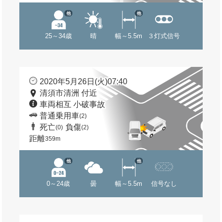
他
他
25～34歳
晴
幅～5.5m
３灯式信号
2020年5月26日(火)07:40
清須市清洲 付近
車両相互 小破事故
普通乗用車
(2)
死亡
負傷
(0)
(2)
距離
359m
他
他
0～24歳
曇
幅～5.5m
信号なし