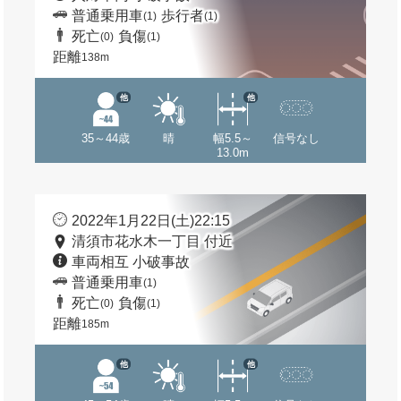
普通乗用車
歩行者
(1)
(1)
死亡
負傷
(0)
(1)
距離
138m
他
他
35～44歳
晴
幅5.5～
信号なし
13.0m
2022年1月22日(土)22:15
清須市花水木一丁目 付近
車両相互 小破事故
普通乗用車
(1)
死亡
負傷
(0)
(1)
距離
185m
他
他