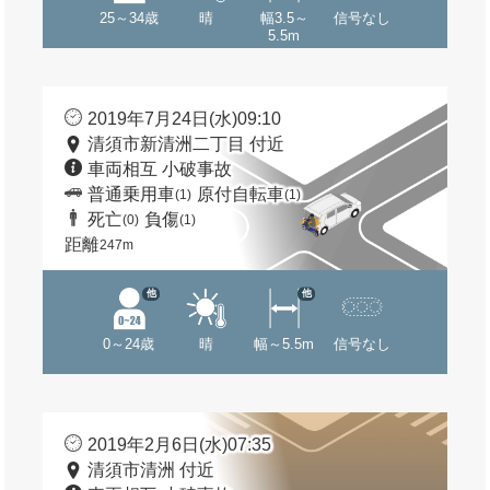
25～34歳
晴
幅3.5～
信号なし
5.5m
2019年7月24日(水)09:10
清須市新清洲二丁目 付近
車両相互 小破事故
普通乗用車
原付自転車
(1)
(1)
死亡
負傷
(0)
(1)
距離
247m
他
他
0～24歳
晴
幅～5.5m
信号なし
2019年2月6日(水)07:35
清須市清洲 付近