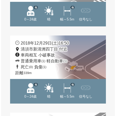
他
他
0～24歳
晴
幅～5.5m
信号なし
2018年12月29日(土)16:50
清須市新清洲四丁目 付近
車両相互 小破事故
普通乗用車
軽自動車
(1)
(1)
死亡
負傷
(0)
(1)
距離
339m
他
他
0～24歳
晴
幅～5.5m
信号なし