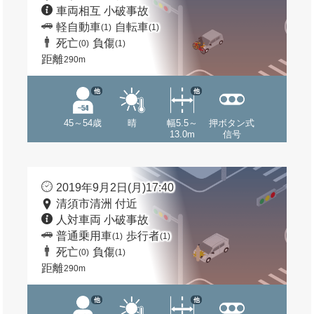
車両相互 小破事故
軽自動車
自転車
(1)
(1)
死亡
負傷
(0)
(1)
距離
290m
他
他
45～54歳
晴
幅5.5～
押ボタン式
13.0m
信号
2019年9月2日(月)17:40
清須市清洲 付近
人対車両 小破事故
普通乗用車
歩行者
(1)
(1)
死亡
負傷
(0)
(1)
距離
290m
他
他