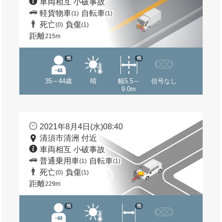
車両相互 小破事故
軽貨物車
自転車
(1)
(1)
死亡
負傷
(0)
(1)
距離
215m
他
他
35～44歳
晴
幅5.5～
信号なし
9.0m
2021年8月4日(水)08:40
清須市清洲 付近
車両相互 小破事故
普通乗用車
自転車
(1)
(1)
死亡
負傷
(0)
(1)
距離
229m
他
他