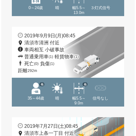
0～24歳
晴
幅5.5～
３灯式信号
13.0m
2019年9月9日(月)08:45
清須市清洲 付近
車両相互 小破事故
普通乗用車
軽貨物車
(1)
(1)
死亡
負傷
(0)
(1)
距離
292m
他
他
35～44歳
晴
幅5.5～
信号なし
9.0m
2019年7月27日(土)08:45
清須市上条一丁目 付近