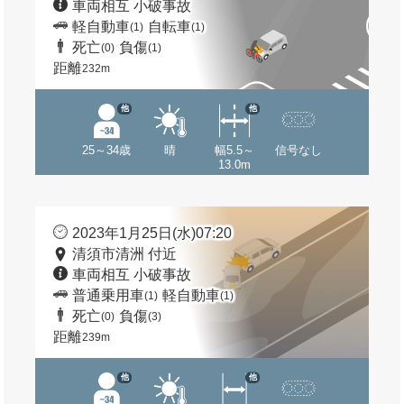
車両相互 小破事故
軽自動車
自転車
(1)
(1)
死亡
負傷
(0)
(1)
距離
232m
他
他
25～34歳
晴
幅5.5～
信号なし
13.0m
2023年1月25日(水)07:20
清須市清洲 付近
車両相互 小破事故
普通乗用車
軽自動車
(1)
(1)
死亡
負傷
(0)
(3)
距離
239m
他
他