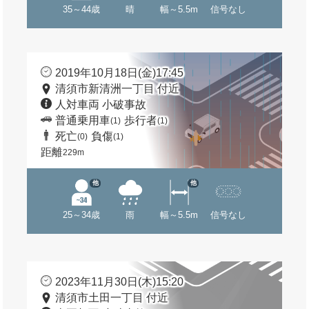
35～44歳
晴
幅～5.5m
信号なし
2019年10月18日(金)17:45
清須市新清洲一丁目 付近
人対車両 小破事故
普通乗用車
歩行者
(1)
(1)
死亡
負傷
(0)
(1)
距離
229m
他
他
25～34歳
雨
幅～5.5m
信号なし
2023年11月30日(木)15:20
清須市土田一丁目 付近