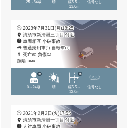
25～34歳
晴
幅5.5～
信号なし
13.0m
2023年7月31日(月)18:25
清須市新清洲三丁目 付近
車両相互 小破事故
普通乗用車
自転車
(1)
(1)
死亡
負傷
(0)
(1)
距離
136m
他
他
0～24歳
晴
幅5.5～
信号なし
13.0m
2021年2月2日(火)17:55
清須市新清洲一丁目 付近
人対車両 小破事故