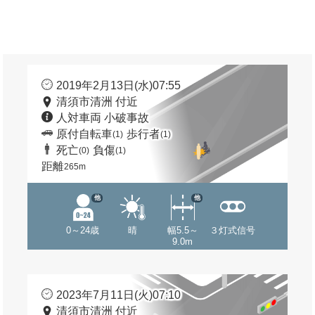
2019年2月13日(水)07:55
清須市清洲 付近
人対車両 小破事故
原付自転車
歩行者
(1)
(1)
死亡
負傷
(0)
(1)
距離
265m
他
他
0～24歳
晴
幅5.5～
３灯式信号
9.0m
2023年7月11日(火)07:10
清須市清洲 付近