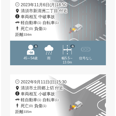
2023年11月6日(月)18:50
清須市新清洲二丁目 付近
車両相互 中破事故
軽自動車
自転車
(1)
(1)
死亡
負傷
(0)
(1)
距離
334m
他
他
45～54歳
雨
幅5.5～
信号なし
13.0m
2022年9月11日(日)15:30
清須市土田郷上切 付近
車両相互 小破事故
軽自動車
自転車
(1)
(1)
死亡
負傷
(0)
(1)
距離
335m