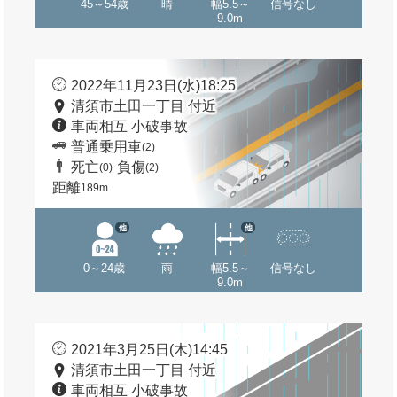
45～54歳
晴
幅5.5～
信号なし
9.0m
2022年11月23日(水)18:25
清須市土田一丁目 付近
車両相互 小破事故
普通乗用車
(2)
死亡
負傷
(0)
(2)
距離
189m
他
他
0～24歳
雨
幅5.5～
信号なし
9.0m
2021年3月25日(木)14:45
清須市土田一丁目 付近
車両相互 小破事故