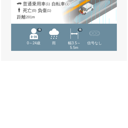
普通乗用車
自転車
(1)
(1)
死亡
負傷
(0)
(1)
距離
201m
他
他
0～24歳
雨
幅3.5～
信号なし
5.5m