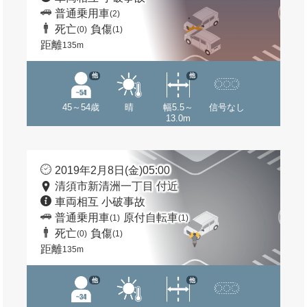
普通乗用車
(2)
死亡
負傷
(0)
(1)
距離
135m
他
他
45～54歳
晴
幅5.5～
信号なし
13.0m
2019年2月8日(金)05:00
清須市新清洲一丁目 付近
車両相互 小破事故
普通乗用車
原付自転車
(1)
(1)
死亡
負傷
(0)
(1)
距離
135m
他
他