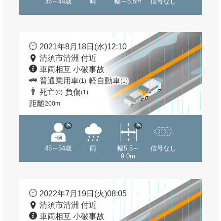
35～44歳
晴
幅～5.5m
信号なし
2021年8月18日(水)12:10
清須市清洲 付近
車両相互 小破事故
普通乗用車
軽自動車
(1)
(1)
死亡
負傷
(0)
(1)
距離
200m
他
他
45～54歳
雨
幅5.5～
信号なし
9.0m
2022年7月19日(火)08:05
清須市清洲 付近
車両相互 小破事故