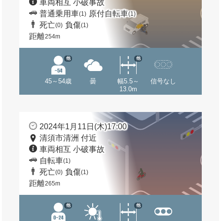
車両相互 小破事故
普通乗用車
原付自転車
(1)
(1)
死亡
負傷
(0)
(1)
距離
254m
他
他
45～54歳
曇
幅5.5～
信号なし
13.0m
2024年1月11日(木)17:00
清須市清洲 付近
車両相互 小破事故
自転車
(1)
死亡
負傷
(0)
(1)
距離
265m
他
他