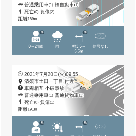
普通乗用車
軽自動車
(1)
(1)
死亡
負傷
(0)
(2)
距離
189m
他
他
0～24歳
雨
幅3.5～
信号なし
5.5m
2021年7月20日(火)09:55
清須市土田一丁目 付近
車両相互 小破事故
普通乗用車
普通貨物車
(1)
(1)
死亡
負傷
(0)
(1)
距離
191m
他
他