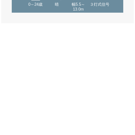
0～24歳
晴
幅5.5～
３灯式信号
13.0m