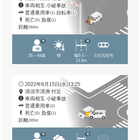
車両相互 小破事故
普通乗用車
自転車
(1)
(1)
死亡
負傷
(0)
(1)
距離
268m
他
他
35～44歳
晴
幅5.5～
３灯式信号
13.0m
2022年6月15日(水)13:25
清須市清洲 付近
車両相互 小破事故
普通乗用車
(2)
死亡
負傷
(0)
(1)
距離
285m
他
他