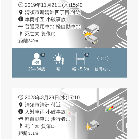
2019年11月21日(木)15:40
清須市新清洲四丁目 付近
車両相互 小破事故
普通乗用車
軽自動車
(1)
(1)
死亡
負傷
(0)
(1)
距離
340m
他
他
25～34歳
晴
幅～5.5m
信号なし
2023年3月29日(水)17:10
清須市清洲 付近
人対車両 小破事故
軽自動車
歩行者
(1)
(1)
死亡
負傷
(0)
(1)
距離
351m