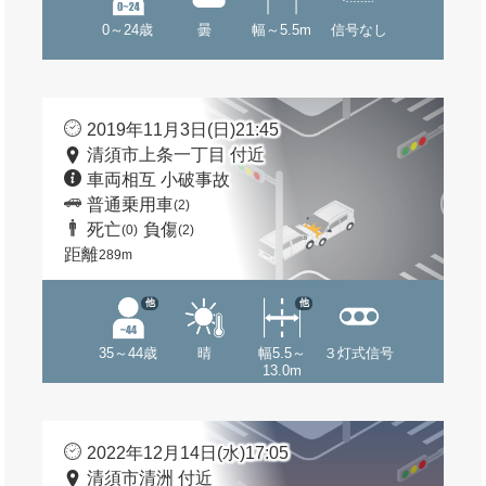
0～24歳
曇
幅～5.5m
信号なし
2019年11月3日(日)21:45
清須市上条一丁目 付近
車両相互 小破事故
普通乗用車
(2)
死亡
負傷
(0)
(2)
距離
289m
他
他
35～44歳
晴
幅5.5～
３灯式信号
13.0m
2022年12月14日(水)17:05
清須市清洲 付近