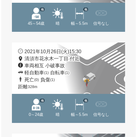
他
他
45～54歳
晴
幅～5.5m
信号なし
2021年10月26日(火)15:30
清須市花水木一丁目 付近
車両相互 小破事故
軽自動車
自転車
(1)
(1)
死亡
負傷
(0)
(1)
距離
328m
他
他
0～24歳
晴
幅～5.5m
信号なし