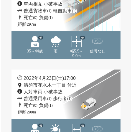
車両相互 小破事故
普通貨物車
軽自動車
(1)
(1)
死亡
負傷
(0)
(1)
距離
297m
他
他
35～44歳
雨
幅5.5～
信号なし
9.0m
2022年4月23日(土)17:00
清須市花水木一丁目 付近
人対車両 小破事故
普通乗用車
歩行者
(1)
(1)
死亡
負傷
(0)
(1)
距離
299m
他
他