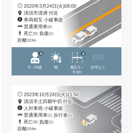
2020年3月24日(火)08:00
清須市清洲 付近
車両相互 小破事故
普通乗用車
(2)
死亡
負傷
(0)
(1)
距離
323m
他
他
0～24歳
晴
幅5.5～
信号なし
9.0m
2023年10月24日(火)21:50
清須市土田郷中切 付近
人対車両 小破事故
普通乗用車
歩行者
(1)
(1)
死亡
負傷
(0)
(1)
距離
324m