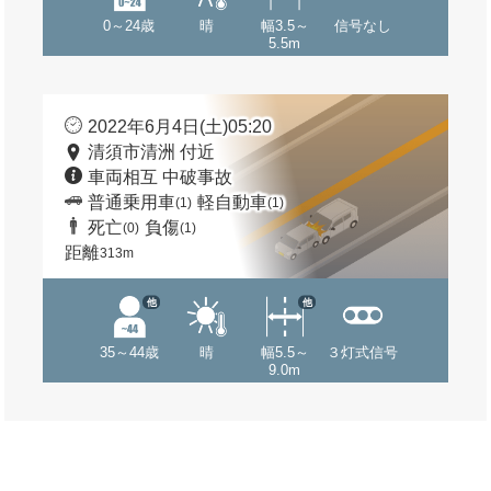
0～24歳
晴
幅3.5～
信号なし
5.5m
2022年6月4日(土)05:20
清須市清洲 付近
車両相互 中破事故
普通乗用車
軽自動車
(1)
(1)
死亡
負傷
(0)
(1)
距離
313m
他
他
35～44歳
晴
幅5.5～
３灯式信号
9.0m