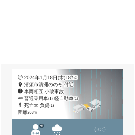
2024年1月18日(木)18:50
清須市清洲ののそ 付近
車両相互 小破事故
普通乗用車
軽自動車
(1)
(1)
死亡
負傷
(0)
(1)
距離
203m
他