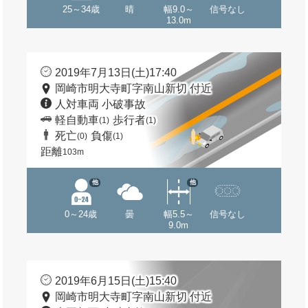
25～34歳
晴
幅9.0～
信号なし
13.0m
2019年7月13日(土)17:40
岡崎市明大寺町字南山新切 付近
人対車両 小破事故
軽自動車
歩行者
(1)
(1)
死亡
負傷
(0)
(1)
距離
103m
他
他
0～24歳
曇
幅5.5～
信号なし
9.0m
2019年6月15日(土)15:40
岡崎市明大寺町字南山新切 付近