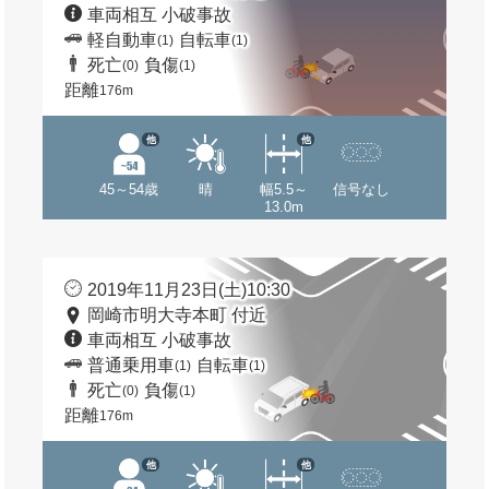
車両相互 小破事故
軽自動車
自転車
(1)
(1)
死亡
負傷
(0)
(1)
距離
176m
他
他
45～54歳
晴
幅5.5～
信号なし
13.0m
2019年11月23日(土)10:30
岡崎市明大寺本町 付近
車両相互 小破事故
普通乗用車
自転車
(1)
(1)
死亡
負傷
(0)
(1)
距離
176m
他
他