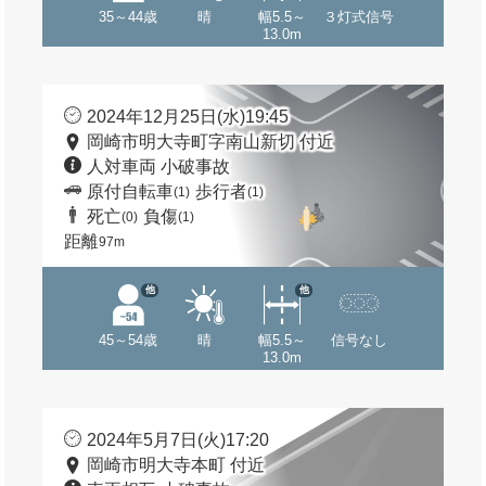
35～44歳
晴
幅5.5～
３灯式信号
13.0m
2024年12月25日(水)19:45
岡崎市明大寺町字南山新切 付近
人対車両 小破事故
原付自転車
歩行者
(1)
(1)
死亡
負傷
(0)
(1)
距離
97m
他
他
45～54歳
晴
幅5.5～
信号なし
13.0m
2024年5月7日(火)17:20
岡崎市明大寺本町 付近