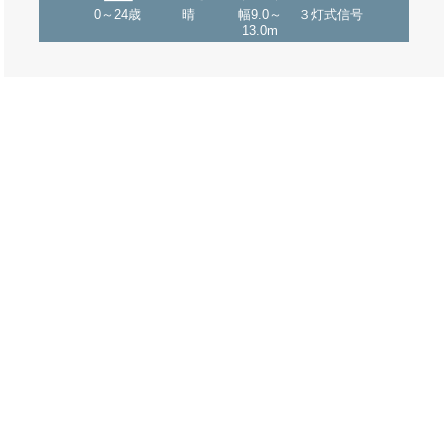
0～24歳
晴
幅9.0～
３灯式信号
13.0m