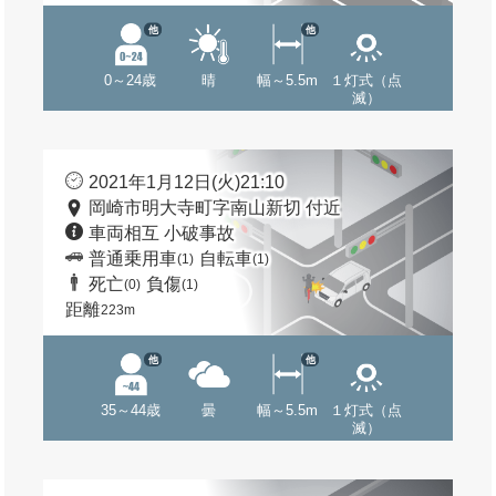
他
他
0～24歳
晴
幅～5.5m
１灯式（点
滅）
2021年1月12日(火)21:10
岡崎市明大寺町字南山新切 付近
車両相互 小破事故
普通乗用車
自転車
(1)
(1)
死亡
負傷
(0)
(1)
距離
223m
他
他
35～44歳
曇
幅～5.5m
１灯式（点
滅）