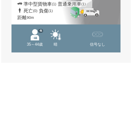
準中型貨物車
普通乗用車
(1)
(1)
死亡
負傷
(0)
(1)
距離
90m
他
35～44歳
晴
信号なし