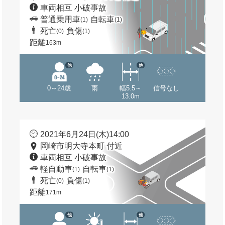
車両相互 小破事故
普通乗用車
自転車
(1)
(1)
死亡
負傷
(0)
(1)
距離
163m
他
他
0～24歳
雨
幅5.5～
信号なし
13.0m
2021年6月24日(木)14:00
岡崎市明大寺本町 付近
車両相互 小破事故
軽自動車
自転車
(1)
(1)
死亡
負傷
(0)
(1)
距離
171m
他
他