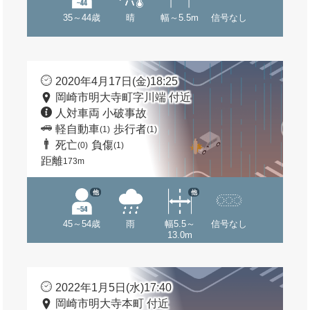
35～44歳
晴
幅～5.5m
信号なし
2020年4月17日(金)18:25
岡崎市明大寺町字川端 付近
人対車両 小破事故
軽自動車
歩行者
(1)
(1)
死亡
負傷
(0)
(1)
距離
173m
他
他
45～54歳
雨
幅5.5～
信号なし
13.0m
2022年1月5日(水)17:40
岡崎市明大寺本町 付近