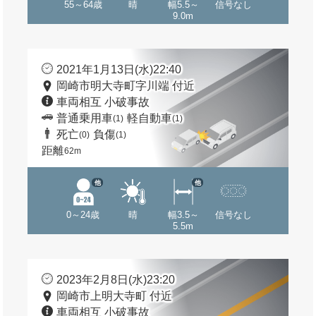
55～64歳
晴
幅5.5～
信号なし
9.0m
2021年1月13日(水)22:40
岡崎市明大寺町字川端 付近
車両相互 小破事故
普通乗用車
軽自動車
(1)
(1)
死亡
負傷
(0)
(1)
距離
62m
他
他
0～24歳
晴
幅3.5～
信号なし
5.5m
2023年2月8日(水)23:20
岡崎市上明大寺町 付近
車両相互 小破事故