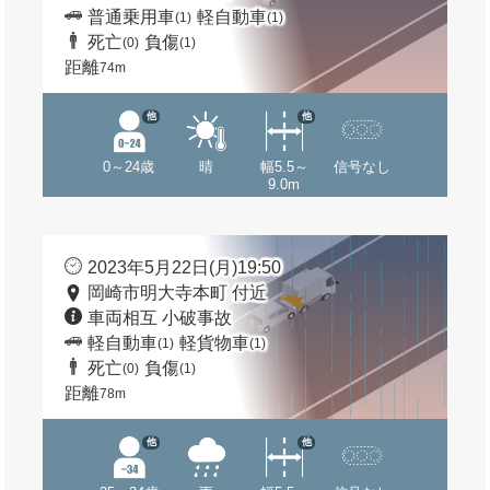
普通乗用車
軽自動車
(1)
(1)
死亡
負傷
(0)
(1)
距離
74m
他
他
0～24歳
晴
幅5.5～
信号なし
9.0m
2023年5月22日(月)19:50
岡崎市明大寺本町 付近
車両相互 小破事故
軽自動車
軽貨物車
(1)
(1)
死亡
負傷
(0)
(1)
距離
78m
他
他