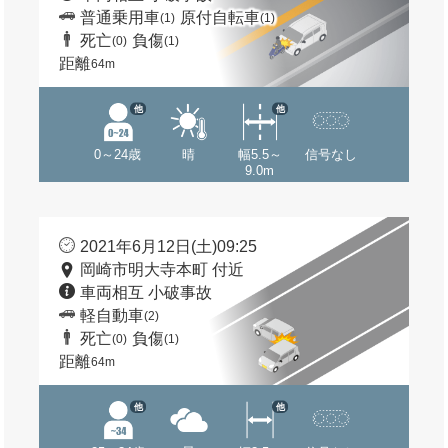
普通乗用車
原付自転車
(1)
(1)
死亡
負傷
(0)
(1)
距離
64m
他
他
0～24歳
晴
幅5.5～
信号なし
9.0m
2021年6月12日(土)09:25
岡崎市明大寺本町 付近
車両相互 小破事故
軽自動車
(2)
死亡
負傷
(0)
(1)
距離
64m
他
他