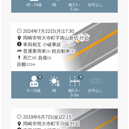
45～54歳
晴
幅3.5～
信号なし
5.5m
2024年7月22日(月)17:30
岡崎市明大寺町字南山新切 付近
車両相互 小破事故
普通乗用車
軽自動車
(1)
(1)
死亡
負傷
(0)
(1)
距離
121m
他
他
0～24歳
晴
幅5.5～
信号なし
9.0m
2019年6月7日(金)22:15
岡崎市明大寺町字川端 付近