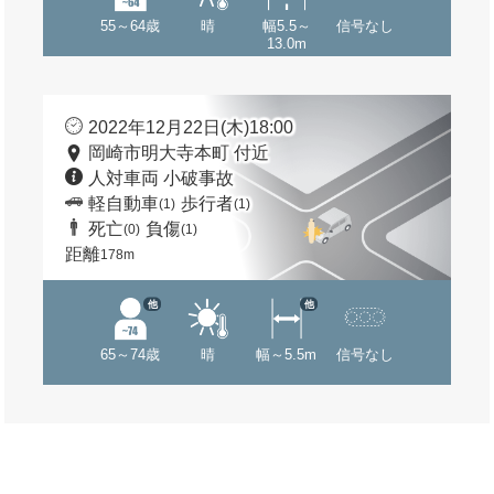
55～64歳
晴
幅5.5～
信号なし
13.0m
2022年12月22日(木)18:00
岡崎市明大寺本町 付近
人対車両 小破事故
軽自動車
歩行者
(1)
(1)
死亡
負傷
(0)
(1)
距離
178m
他
他
65～74歳
晴
幅～5.5m
信号なし