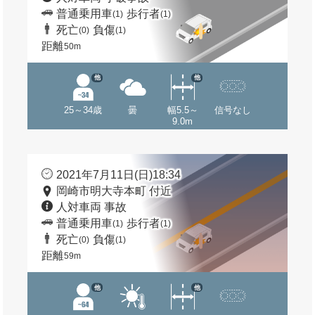
普通乗用車
歩行者
(1)
(1)
死亡
負傷
(0)
(1)
距離
50m
他
他
25～34歳
曇
幅5.5～
信号なし
9.0m
2021年7月11日(日)18:34
岡崎市明大寺本町 付近
人対車両 事故
普通乗用車
歩行者
(1)
(1)
死亡
負傷
(0)
(1)
距離
59m
他
他