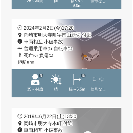
25～34歳
雨
幅5.5～
信号なし
9.0m
2024年2月2日(金)17:20
岡崎市明大寺町字南山新切 付近
車両相互 小破事故
普通乗用車
自転車
(1)
(1)
死亡
負傷
(0)
(1)
距離
87m
他
他
35～44歳
晴
幅～5.5m
信号なし
2019年6月22日(土)13:30
岡崎市明大寺本町 付近
車両相互 小破事故