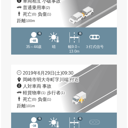
車両相互 小破事故
普通乗用車
(2)
死亡
負傷
(0)
(1)
距離
100m
他
他
35～44歳
晴
幅9.0～
３灯式信号
13.0m
2019年6月29日(土)09:30
岡崎市明大寺町字川端 付近
人対車両 事故
軽貨物車
歩行者
(1)
(1)
死亡
負傷
(0)
(1)
距離
101m
他
他