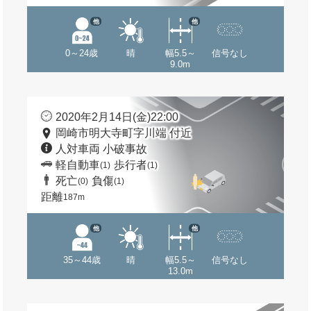
他
他
0～24歳
晴
幅5.5～
信号なし
9.0m
2020年2月14日(金)22:00
岡崎市明大寺町字川端 付近
人対車両 小破事故
軽自動車
歩行者
(1)
(1)
死亡
負傷
(0)
(1)
距離
187m
他
他
35～44歳
晴
幅5.5～
信号なし
13.0m