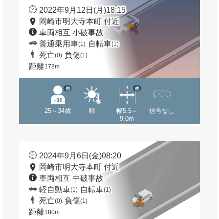
2022年9月12日(月)18:15
岡崎市明大寺本町 付近
車両相互 小破事故
普通乗用車
自転車
(1)
(1)
死亡
負傷
(0)
(1)
距離
178m
他
他
25～34歳
晴
幅5.5～
信号なし
9.0m
2024年9月6日(金)08:20
岡崎市明大寺本町 付近
車両相互 中破事故
軽自動車
自転車
(1)
(1)
死亡
負傷
(0)
(1)
距離
180m