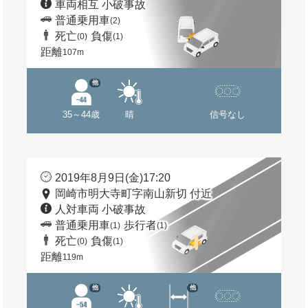
車両相互 小破事故
普通乗用車
(2)
死亡
負傷
(0)
(1)
距離
107m
他
35～44歳
晴
信号なし
2019年8月9日(金)17:20
岡崎市明大寺町字南山新切 付近
人対車両 小破事故
普通乗用車
歩行者
(1)
(1)
死亡
負傷
(0)
(1)
距離
119m
他
他