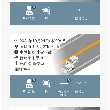
他
0～24歳
晴
信号なし
2024年10月24日(木)09:15
岡崎市明大寺本町 付近
車両相互 小破事故
普通乗用車
(2)
死亡
負傷
(0)
(1)
距離
204m
他
他
0～24歳
晴
幅9.0～
信号なし
13.0m