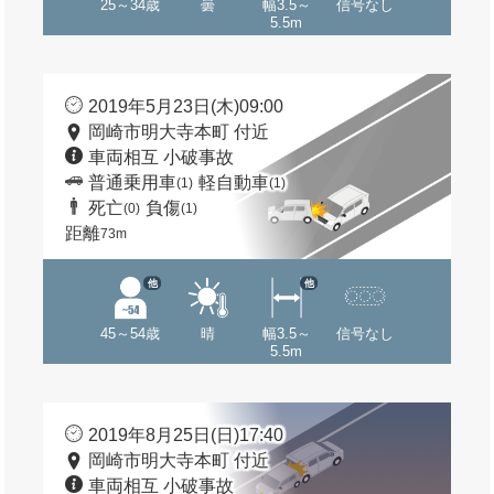
25～34歳
曇
幅3.5～
信号なし
5.5m
2019年5月23日(木)09:00
岡崎市明大寺本町 付近
車両相互 小破事故
普通乗用車
軽自動車
(1)
(1)
死亡
負傷
(0)
(1)
距離
73m
他
他
45～54歳
晴
幅3.5～
信号なし
5.5m
2019年8月25日(日)17:40
岡崎市明大寺本町 付近
車両相互 小破事故