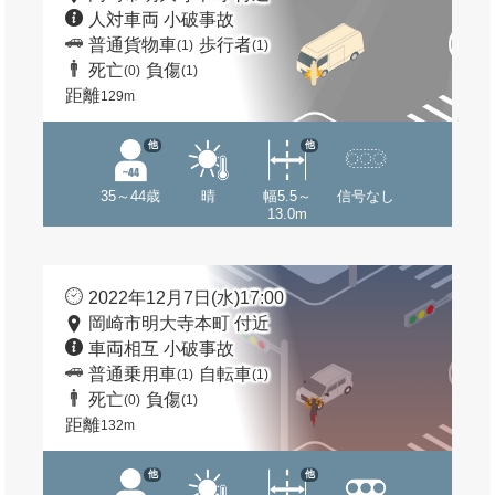
人対車両 小破事故
普通貨物車
歩行者
(1)
(1)
死亡
負傷
(0)
(1)
距離
129m
他
他
35～44歳
晴
幅5.5～
信号なし
13.0m
2022年12月7日(水)17:00
岡崎市明大寺本町 付近
車両相互 小破事故
普通乗用車
自転車
(1)
(1)
死亡
負傷
(0)
(1)
距離
132m
他
他