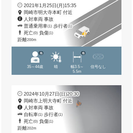
2021年1月25日(月)15:35
岡崎市明大寺本町 付近
人対車両 事故
普通乗用車
歩行者
(1)
(1)
死亡
負傷
(0)
(1)
距離
200m
他
他
35～44歳
晴
幅3.5～
信号なし
5.5m
2024年10月27日(日)20:30
岡崎市上明大寺町 付近
人対車両 事故
自転車
歩行者
(1)
(1)
死亡
負傷
(0)
(1)
距離
202m