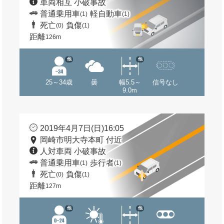
車両相互 小破事故
普通乗用車
軽自動車
(1)
(1)
死亡
負傷
(0)
(1)
距離
126m
他
他
25～34歳
曇
幅5.5～
信号なし
9.0m
2019年4月7日(日)16:05
岡崎市明大寺本町 付近
人対車両 小破事故
普通乗用車
歩行者
(1)
(1)
死亡
負傷
(0)
(1)
距離
127m
他
他