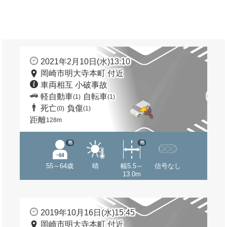
2021年2月10日(水)13:10
岡崎市明大寺本町 付近
車両相互 小破事故
軽自動車
自転車
(1)
(1)
死亡
負傷
(0)
(1)
距離
128m
他
他
55～64歳
晴
幅5.5～
信号なし
13.0m
2019年10月16日(水)15:45
岡崎市明大寺本町 付近