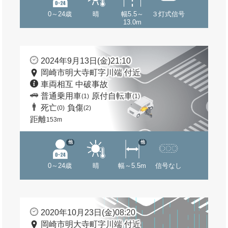
0～24歳
晴
幅5.5～
３灯式信号
13.0m
2024年9月13日(金)21:10
岡崎市明大寺町字川端 付近
車両相互 中破事故
普通乗用車
原付自転車
(1)
(1)
死亡
負傷
(0)
(2)
距離
153m
他
他
0～24歳
晴
幅～5.5m
信号なし
2020年10月23日(金)08:20
岡崎市明大寺町字川端 付近