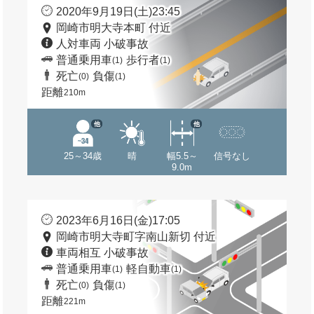
2020年9月19日(土)23:45
岡崎市明大寺本町 付近
人対車両 小破事故
普通乗用車
歩行者
(1)
(1)
死亡
負傷
(0)
(1)
距離
210m
他
他
25～34歳
晴
幅5.5～
信号なし
9.0m
2023年6月16日(金)17:05
岡崎市明大寺町字南山新切 付近
車両相互 小破事故
普通乗用車
軽自動車
(1)
(1)
死亡
負傷
(0)
(1)
距離
221m