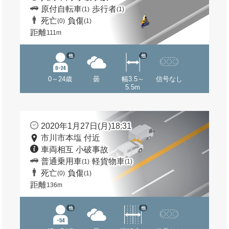
原付自転車
歩行者
(1)
(1)
死亡
負傷
(0)
(1)
距離
111m
他
他
0～24歳
曇
幅3.5～
信号なし
5.5m
2020年1月27日(月)18:31
市川市本塩 付近
車両相互 小破事故
普通乗用車
軽貨物車
(1)
(1)
死亡
負傷
(0)
(1)
距離
136m
他
他