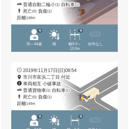
普通自動二輪小
自転車
(1)
(1)
死亡
負傷
(0)
(1)
距離
146m
他
他
35～44歳
晴
幅9.0～
信号なし
13.0m
2019年11月17日(日)08:54
市川市富浜二丁目 付近
車両相互 小破事故
普通貨物車
自転車
(1)
(1)
死亡
負傷
(0)
(1)
距離
149m
他
他