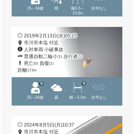
25～34歳
晴
幅5.5～
信号なし
13.0m
2019年2月13日(水)05:15
市川市本塩 付近
人対車両 小破事故
普通自動二輪小
歩行者
(1)
(1)
死亡
負傷
(0)
(1)
距離
173m
他
他
55～64歳
曇
幅～5.5m
信号なし
2024年8月5日(月)10:37
市川市本塩 付近