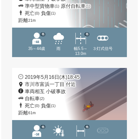
準中型貨物車
原付自転車
(1)
(1)
死亡
負傷
(0)
(1)
距離
21m
他
他
35～44歳
雨
幅5.5～
３灯式信号
13.0m
2019年5月16日(木)18:45
市川市富浜一丁目 付近
車両相互 小破事故
自転車
(2)
死亡
負傷
(0)
(1)
距離
61m
他
他