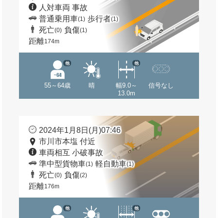
人対車両 事故
普通乗用車
歩行者
(1)
(1)
死亡
負傷
(0)
(1)
距離
174m
他
他
55～64歳
晴
幅9.0～
信号なし
13.0m
2024年1月8日(月)07:46
市川市本塩 付近
車両相互 小破事故
準中型貨物車
軽自動車
(1)
(1)
死亡
負傷
(0)
(2)
距離
176m
他
他