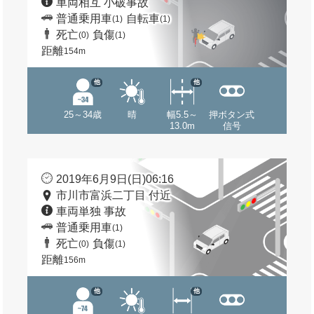
車両相互 小破事故
普通乗用車
自転車
(1)
(1)
死亡
負傷
(0)
(1)
距離
154m
他
他
25～34歳
晴
幅5.5～
押ボタン式
13.0m
信号
2019年6月9日(日)06:16
市川市富浜二丁目 付近
車両単独 事故
普通乗用車
(1)
死亡
負傷
(0)
(1)
距離
156m
他
他