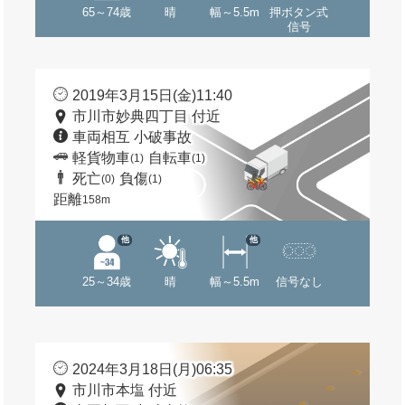
65～74歳
晴
幅～5.5m
押ボタン式
信号
2019年3月15日(金)11:40
市川市妙典四丁目 付近
車両相互 小破事故
軽貨物車
自転車
(1)
(1)
死亡
負傷
(0)
(1)
距離
158m
他
他
25～34歳
晴
幅～5.5m
信号なし
2024年3月18日(月)06:35
市川市本塩 付近