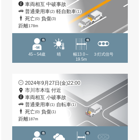
車両相互 中破事故
普通乗用車
軽自動車
(2)
(1)
死亡
負傷
(0)
(3)
距離
178m
他
他
45～54歳
晴
幅13.0～
３灯式信号
19.5m
2024年9月27日(金)22:00
市川市本塩 付近
車両相互 小破事故
普通乗用車
自転車
(1)
(1)
死亡
負傷
(0)
(1)
距離
187m
他
他