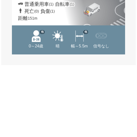
普通乗用車
自転車
(1)
(1)
死亡
負傷
(0)
(1)
距離
151m
他
他
0～24歳
晴
幅～5.5m
信号なし