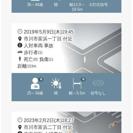
35～44歳
晴
幅13.0～
３灯式信号
19.5m
2019年5月9日(木)19:45
市川市富浜一丁目 付近
人対車両 事故
歩行者
(1)
死亡
負傷
(0)
(1)
距離
153m
他
他
25～34歳
晴
幅～5.5m
信号なし
2023年2月2日(木)18:27
市川市富浜二丁目 付近