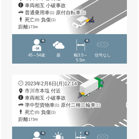
車両相互 小破事故
普通乗用車
原付自転車
(1)
(1)
死亡
負傷
(0)
(1)
距離
173m
他
他
45～54歳
曇
幅3.5～
信号なし
5.5m
2023年2月6日(月)12:14
市川市本塩 付近
車両相互 小破事故
準中型貨物車
原付二種二輪車
(1)
(1)
死亡
負傷
(0)
(1)
距離
173m
他
他