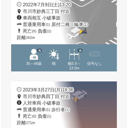
2022年7月9日(土)13:20
市川市妙典三丁目 付近
車両相互 小破事故
普通乗用車
原付二種二輪車
(1)
(1)
死亡
負傷
(0)
(1)
距離
262m
他
他
35～44歳
晴
幅5.5～
信号なし
13.0m
2023年3月27日(月)18:36
市川市妙典四丁目 付近
人対車両 小破事故
普通乗用車
歩行者
(1)
(1)
死亡
負傷
(0)
(1)
距離
271m