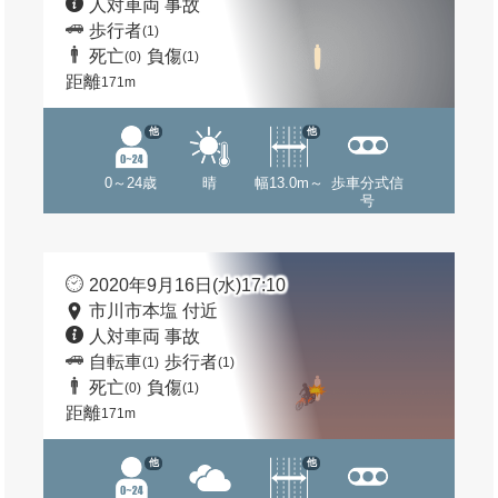
人対車両 事故
歩行者
(1)
死亡
負傷
(0)
(1)
距離
171m
他
他
0～24歳
晴
幅13.0m～
歩車分式信
号
2020年9月16日(水)17:10
市川市本塩 付近
人対車両 事故
自転車
歩行者
(1)
(1)
死亡
負傷
(0)
(1)
距離
171m
他
他