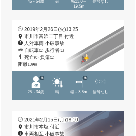
45～54歳
曇
幅13.0～
信号なし
19.5m
2019年2月26日(火)13:25
市川市富浜二丁目 付近
人対車両 小破事故
自転車
歩行者
(1)
(1)
死亡
負傷
(0)
(1)
距離
139m
他
他
25～34歳
晴
幅～3.5m
信号なし
2021年2月15日(月)18:10
市川市本塩 付近
車両相互 小破事故