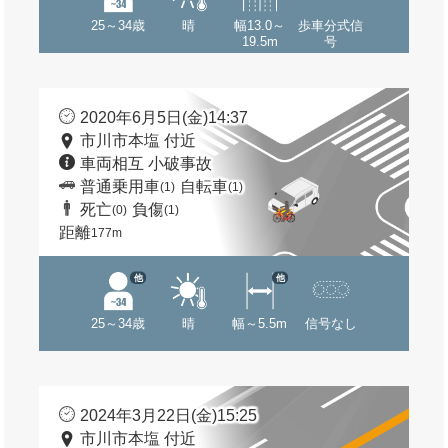
25～34歳
晴
幅13.0～
歩車分式信
19.5m
号
2020年6月5日(金)14:37
市川市本塩 付近
車両相互 小破事故
普通乗用車
自転車
(1)
(1)
死亡
負傷
(0)
(1)
距離
177m
他
他
25～34歳
晴
幅～5.5m
信号なし
2024年3月22日(金)15:25
市川市本塩 付近