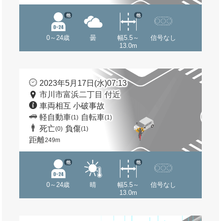
他
他
0～24歳
曇
幅5.5～
信号なし
13.0m
2023年5月17日(水)07:13
市川市富浜二丁目 付近
車両相互 小破事故
軽自動車
自転車
(1)
(1)
死亡
負傷
(0)
(1)
距離
249m
他
他
0～24歳
晴
幅5.5～
信号なし
13.0m