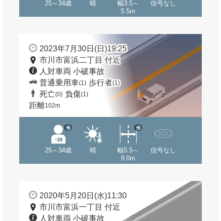
25～34歳
晴
幅3.5～
信号なし
5.5m
2023年7月30日(日)19:25
市川市富浜二丁目 付近
人対車両 小破事故
普通乗用車
歩行者
(1)
(1)
死亡
負傷
(0)
(1)
距離
102m
他
他
25～34歳
晴
幅5.5～
信号なし
9.0m
2020年5月20日(水)11:30
市川市富浜一丁目 付近
人対車両 小破事故