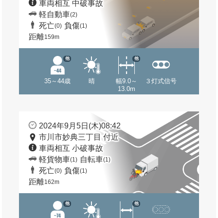
車両相互 中破事故
軽自動車
(2)
死亡
負傷
(0)
(1)
距離
159m
他
他
35～44歳
晴
幅9.0～
３灯式信号
13.0m
2024年9月5日(木)08:42
市川市妙典三丁目 付近
車両相互 小破事故
軽貨物車
自転車
(1)
(1)
死亡
負傷
(0)
(1)
距離
162m
他
他