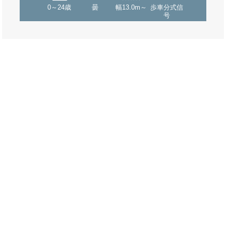
0～24歳
曇
幅13.0m～
歩車分式信
号