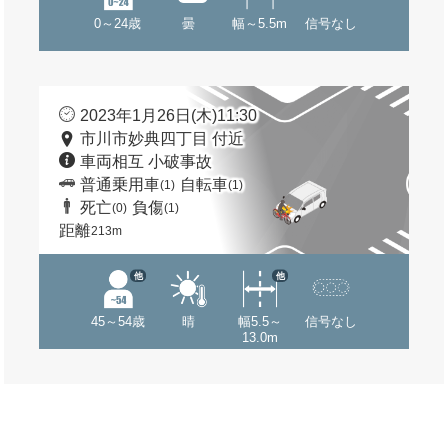
0～24歳
曇
幅～5.5m
信号なし
2023年1月26日(木)11:30
市川市妙典四丁目 付近
車両相互 小破事故
普通乗用車
自転車
(1)
(1)
死亡
負傷
(0)
(1)
距離
213m
他
他
45～54歳
晴
幅5.5～
信号なし
13.0m