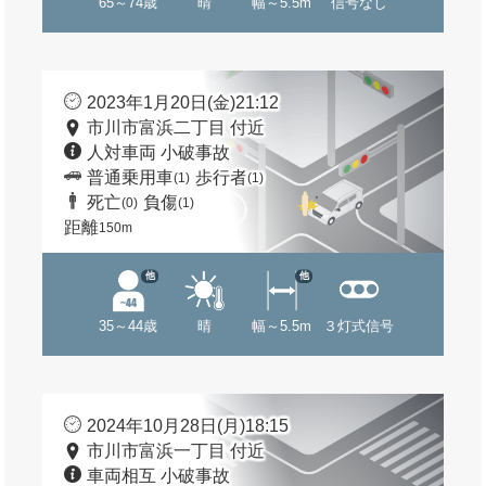
65～74歳
晴
幅～5.5m
信号なし
2023年1月20日(金)21:12
市川市富浜二丁目 付近
人対車両 小破事故
普通乗用車
歩行者
(1)
(1)
死亡
負傷
(0)
(1)
距離
150m
他
他
35～44歳
晴
幅～5.5m
３灯式信号
2024年10月28日(月)18:15
市川市富浜一丁目 付近
車両相互 小破事故