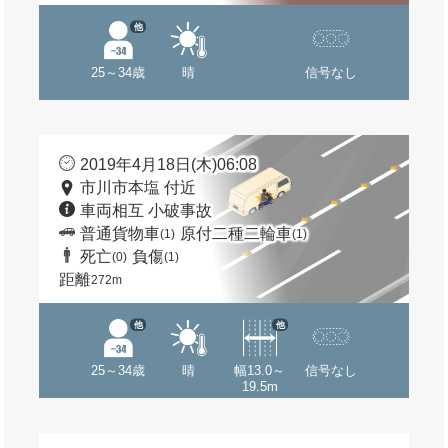
他
25～34歳
晴
信号なし
2019年4月18日(木)06:08
市川市本塩 付近
車両相互 小破事故
普通貨物車
原付二種二輪車
(1)
(1)
死亡
負傷
(0)
(1)
距離
272m
他
他
25～34歳
晴
幅13.0～
信号なし
19.5m