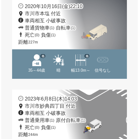
2020年10月16日(金)22:10
市川市本塩 付近
車両相互 小破事故
普通貨物車
自転車
(1)
(1)
死亡
負傷
(0)
(1)
距離
227m
他
他
35～44歳
晴
幅13.0m～
信号なし
2023年6月8日(木)14:03
市川市妙典四丁目 付近
車両相互 小破事故
普通乗用車
原付自転車
(1)
(1)
死亡
負傷
(0)
(1)
距離
244m