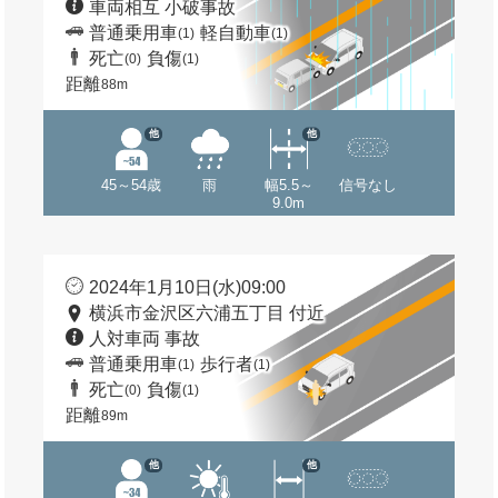
車両相互 小破事故
普通乗用車
軽自動車
(1)
(1)
死亡
負傷
(0)
(1)
距離
88m
他
他
45～54歳
雨
幅5.5～
信号なし
9.0m
2024年1月10日(水)09:00
横浜市金沢区六浦五丁目 付近
人対車両 事故
普通乗用車
歩行者
(1)
(1)
死亡
負傷
(0)
(1)
距離
89m
他
他