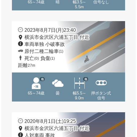
65～74歳
晴
幅3.5～
信号なし
5.5m
2023年8月7日(月)23:40
横浜市金沢区六浦五丁目 付近
車両単独 小破事故
原付二種二輪車
(1)
死亡
負傷
(0)
(1)
距離
27m
他
他
65～74歳
曇
幅5.5～
押ボタン式
9.0m
信号
2020年8月1日(土)19:25
横浜市金沢区六浦五丁目 付近
人対車両 事故