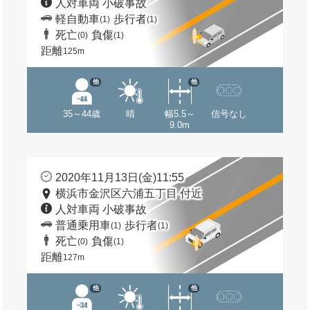
人対車両 小破事故
軽自動車
歩行者
(1)
(1)
死亡
負傷
(0)
(1)
距離
125m
他
他
35～44歳
晴
幅5.5～
信号なし
9.0m
2020年11月13日(金)11:55
横浜市金沢区六浦五丁目 付近
人対車両 小破事故
普通乗用車
歩行者
(1)
(1)
死亡
負傷
(0)
(1)
距離
127m
他
他