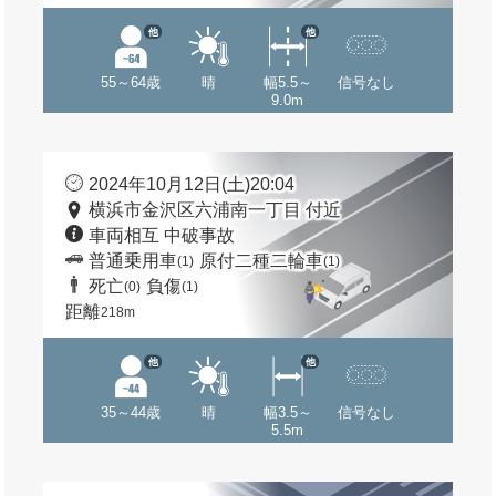
他
他
55～64歳
晴
幅5.5～
信号なし
9.0m
2024年10月12日(土)20:04
横浜市金沢区六浦南一丁目 付近
車両相互 中破事故
普通乗用車
原付二種二輪車
(1)
(1)
死亡
負傷
(0)
(1)
距離
218m
他
他
35～44歳
晴
幅3.5～
信号なし
5.5m