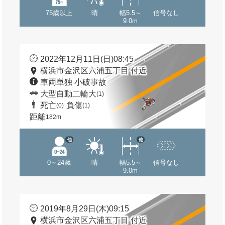
75歳以上
晴
幅5.5～
信号なし
9.0m
2022年12月11日(日)08:45
横浜市金沢区六浦五丁目 付近
車両単独 小破事故
大型自動二輪大
(1)
死亡
負傷
(0)
(1)
距離
182m
他
他
0～24歳
晴
幅5.5～
信号なし
9.0m
2019年8月29日(木)09:15
横浜市金沢区六浦五丁目 付近