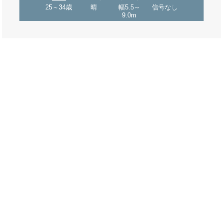
25～34歳
晴
幅5.5～
信号なし
9.0m