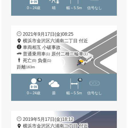
0～24歳
晴
幅～5.5m
信号なし
2021年9月17日(金)08:25
横浜市金沢区六浦南二丁目 付近
車両相互 小破事故
普通乗用車
原付二種二輪車
(1)
(1)
死亡
負傷
(0)
(1)
距離
163m
他
他
0～24歳
曇
幅～5.5m
信号なし
2019年5月17日(金)18:12
横浜市金沢区六浦南二丁目 付近