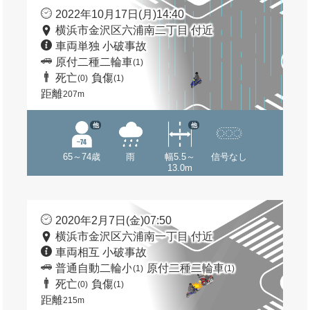
2022年10月17日(月)14:40
横浜市金沢区六浦南二丁目 付近
車両単独 小破事故
原付二種二輪車
(1)
死亡
負傷
(0)
(1)
距離
207m
他
他
65～74歳
雨
幅5.5～
信号なし
13.0m
2020年2月7日(金)07:50
横浜市金沢区六浦南一丁目 付近
車両相互 小破事故
普通自動二輪小
原付二種二輪車
(1)
(1)
死亡
負傷
(0)
(1)
距離
215m