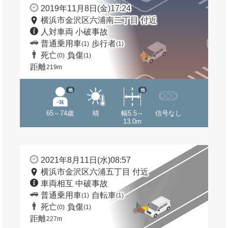
2019年11月8日(金)17:24
横浜市金沢区六浦南二丁目 付近
人対車両 小破事故
普通乗用車
歩行者
(1)
(1)
死亡
負傷
(0)
(1)
距離
219m
他
他
65～74歳
晴
幅5.5～
信号なし
13.0m
2021年8月11日(水)08:57
横浜市金沢区六浦五丁目 付近
車両相互 中破事故
普通乗用車
自転車
(1)
(1)
死亡
負傷
(0)
(1)
距離
227m