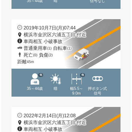
35～44歳
晴
信号なし
2019年10月7日(月)07:44
横浜市金沢区六浦五丁目 付近
車両相互 小破事故
普通乗用車
自転車
(1)
(1)
死亡
負傷
(0)
(2)
距離
45m
他
他
35～44歳
晴
幅5.5～
押ボタン式
9.0m
信号
2022年2月14日(月)12:08
横浜市金沢区六浦五丁目 付近
車両相互 小破事故