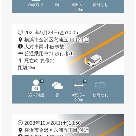
75歳以上
晴
幅5.5～
信号なし
9.0m
2021年5月28日(金)10:05
横浜市金沢区六浦五丁目 付近
人対車両 小破事故
普通乗用車
歩行者
(1)
(1)
死亡
負傷
(0)
(1)
距離
59m
他
他
65～74歳
曇
幅5.5～
信号なし
9.0m
2023年10月28日(土)18:50
横浜市金沢区六浦五丁目 付近