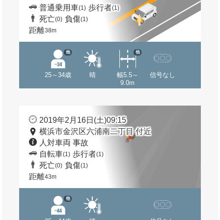
普通乗用車
歩行者
(1)
(1)
死亡
負傷
(0)
(1)
距離
38m
他
他
25～34歳
晴
幅5.5～
信号なし
9.0m
2019年2月16日(土)09:15
横浜市金沢区六浦南二丁目 付近
人対車両 事故
自転車
歩行者
(1)
(1)
死亡
負傷
(0)
(1)
距離
43m
他