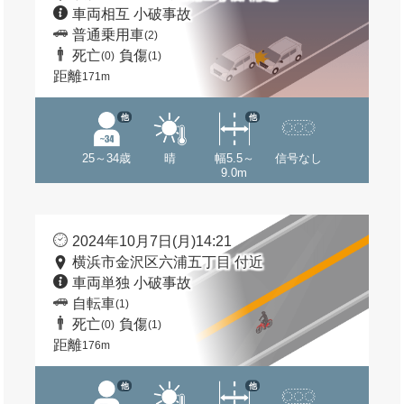
車両相互 小破事故
普通乗用車
(2)
死亡
負傷
(0)
(1)
距離
171m
他
他
25～34歳
晴
幅5.5～
信号なし
9.0m
2024年10月7日(月)14:21
横浜市金沢区六浦五丁目 付近
車両単独 小破事故
自転車
(1)
死亡
負傷
(0)
(1)
距離
176m
他
他