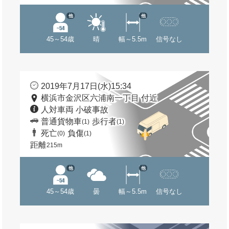
他
他
45～54歳
晴
幅～5.5m
信号なし
2019年7月17日(水)15:34
横浜市金沢区六浦南一丁目 付近
人対車両 小破事故
普通貨物車
歩行者
(1)
(1)
死亡
負傷
(0)
(1)
距離
215m
他
他
45～54歳
曇
幅～5.5m
信号なし