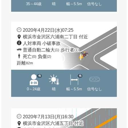
35～44歳
晴
幅～5.5m
信号なし
2020年4月22日(水)07:25
横浜市金沢区六浦南二丁目 付近
人対車両 小破事故
普通自動二輪大
歩行者
(1)
(1)
死亡
負傷
(0)
(2)
距離
82m
他
他
0～24歳
晴
幅～5.5m
信号なし
2020年7月13日(月)16:30
横浜市金沢区六浦五丁目 付近