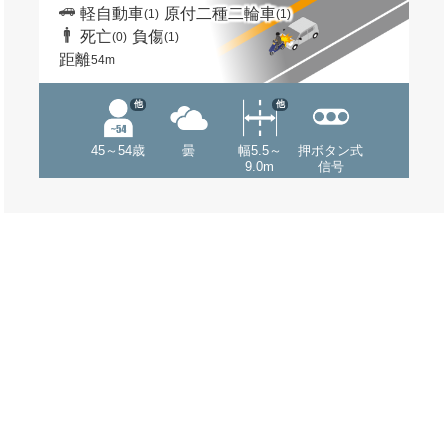
軽自動車
原付二種二輪車
(1)
(1)
死亡
負傷
(0)
(1)
距離
54m
他
他
45～54歳
曇
幅5.5～
押ボタン式
9.0m
信号