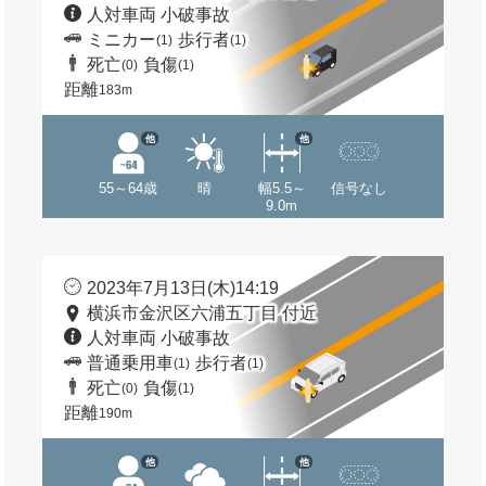
人対車両 小破事故
ミニカー
歩行者
(1)
(1)
死亡
負傷
(0)
(1)
距離
183m
他
他
55～64歳
晴
幅5.5～
信号なし
9.0m
2023年7月13日(木)14:19
横浜市金沢区六浦五丁目 付近
人対車両 小破事故
普通乗用車
歩行者
(1)
(1)
死亡
負傷
(0)
(1)
距離
190m
他
他