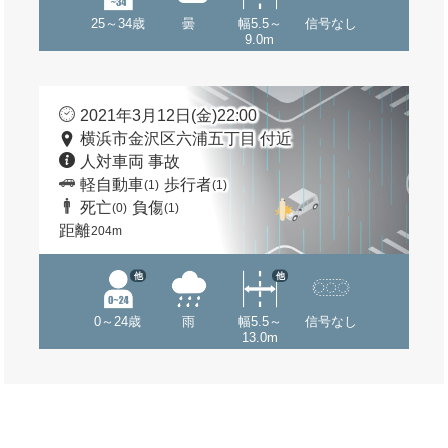
25～34歳
曇
幅5.5～
信号なし
9.0m
2021年3月12日(金)22:00
横浜市金沢区六浦五丁目 付近
人対車両 事故
軽自動車
歩行者
(1)
(1)
死亡
負傷
(0)
(1)
距離
204m
他
他
0～24歳
雨
幅5.5～
信号なし
13.0m