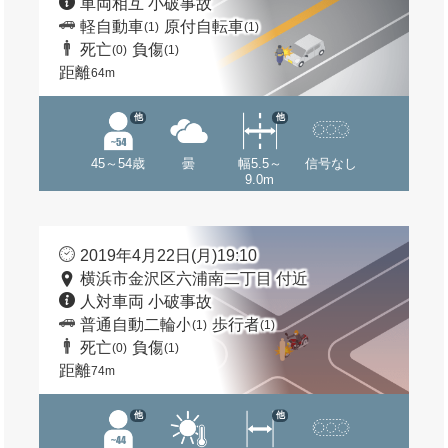
車両相互 小破事故
軽自動車
原付自転車
(1)
(1)
死亡
負傷
(0)
(1)
距離
64m
他
他
45～54歳
曇
幅5.5～
信号なし
9.0m
2019年4月22日(月)19:10
横浜市金沢区六浦南二丁目 付近
人対車両 小破事故
普通自動二輪小
歩行者
(1)
(1)
死亡
負傷
(0)
(1)
距離
74m
他
他