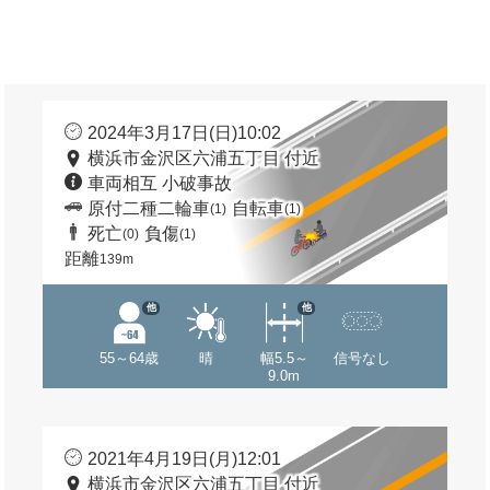
2024年3月17日(日)10:02
横浜市金沢区六浦五丁目 付近
車両相互 小破事故
原付二種二輪車
自転車
(1)
(1)
死亡
負傷
(0)
(1)
距離
139m
他
他
55～64歳
晴
幅5.5～
信号なし
9.0m
2021年4月19日(月)12:01
横浜市金沢区六浦五丁目 付近