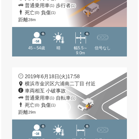
普通乗用車
歩行者
(1)
(1)
死亡
負傷
(0)
(1)
距離
28m
他
他
45～54歳
晴
幅5.5～
信号なし
9.0m
2019年6月18日(火)17:58
横浜市金沢区六浦南二丁目 付近
車両相互 小破事故
普通乗用車
自転車
(1)
(1)
死亡
負傷
(0)
(1)
距離
29m
他
他