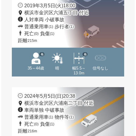
2019年3月5日(火)18:00
横浜市金沢区六浦五丁目 付近
人対車両 小破事故
普通乗用車
歩行者
(1)
(1)
死亡
負傷
(0)
(1)
距離
215m
他
他
35～44歳
晴
幅5.5～
信号なし
13.0m
2024年5月5日(日)20:38
横浜市金沢区六浦南二丁目 付近
車両単独 中破事故
普通乗用車
物件等
(1)
(1)
死亡
負傷
(0)
(1)
距離
216m