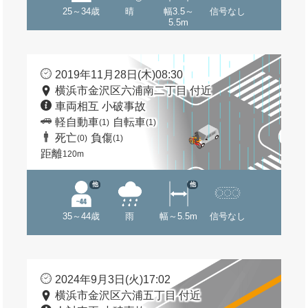
25～34歳
晴
幅3.5～
信号なし
5.5m
2019年11月28日(木)08:30
横浜市金沢区六浦南二丁目 付近
車両相互 小破事故
軽自動車
自転車
(1)
(1)
死亡
負傷
(0)
(1)
距離
120m
他
他
35～44歳
雨
幅～5.5m
信号なし
2024年9月3日(火)17:02
横浜市金沢区六浦五丁目 付近