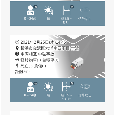
他
他
0～24歳
晴
幅3.5～
信号なし
5.5m
2021年2月25日(木)14:45
横浜市金沢区六浦南四丁目 付近
車両相互 中破事故
軽貨物車
自転車
(1)
(1)
死亡
負傷
(0)
(1)
距離
241m
他
他
0～24歳
晴
幅5.5～
信号なし
13.0m