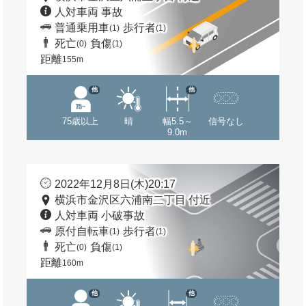
人対車両 事故
普通乗用車
歩行者
(1)
(1)
死亡
負傷
(0)
(1)
距離
155m
他
他
75歳以上
晴
幅5.5～
信号なし
9.0m
2022年12月8日(木)20:17
横浜市金沢区六浦南二丁目 付近
人対車両 小破事故
原付自転車
歩行者
(1)
(1)
死亡
負傷
(0)
(1)
距離
160m
他
他