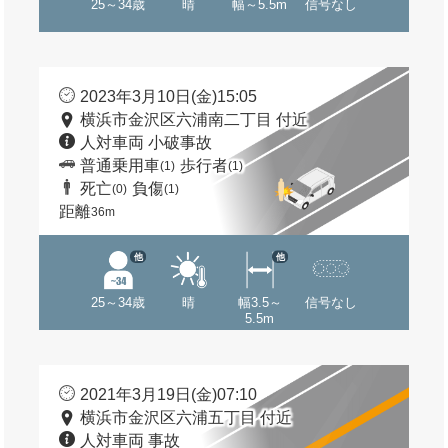
25～34歳
晴
幅～5.5m
信号なし
2023年3月10日(金)15:05
横浜市金沢区六浦南二丁目 付近
人対車両 小破事故
普通乗用車
歩行者
(1)
(1)
死亡
負傷
(0)
(1)
距離
36m
他
他
25～34歳
晴
幅3.5～
信号なし
5.5m
2021年3月19日(金)07:10
横浜市金沢区六浦五丁目 付近
人対車両 事故