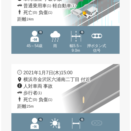
普通乗用車
軽自動車
(1)
(1)
死亡
負傷
(0)
(1)
距離
24m
他
他
45～54歳
雨
幅5.5～
押ボタン式
9.0m
信号
2021年1月7日(木)15:00
横浜市金沢区六浦南二丁目 付近
人対車両 事故
歩行者
(1)
死亡
負傷
(0)
(1)
距離
25m
他
他