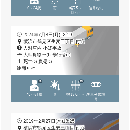
0～24歳
雨
幅5.5～
信号なし
13.0m
2024年7月8日(月)13:19
横浜市鶴見区生麦三丁目 付近
人対車両 小破事故
大型貨物車
歩行者
(1)
(1)
死亡
負傷
(0)
(1)
距離
137m
他
他
45～54歳
晴
幅13.0m～
歩車分式信
号
2019年2月27日(水)18:25
横浜市鶴見区生麦三丁目 付近