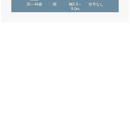
35～44歳
晴
幅5.5～
信号なし
9.0m