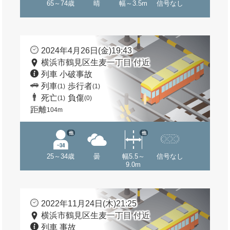
65～74歳
晴
幅～3.5m
信号なし
2024年4月26日(金)19:43
横浜市鶴見区生麦一丁目 付近
列車 小破事故
列車
歩行者
(1)
(1)
死亡
負傷
(1)
(0)
距離
104m
他
他
25～34歳
曇
幅5.5～
信号なし
9.0m
2022年11月24日(木)21:25
横浜市鶴見区生麦一丁目 付近
列車 事故