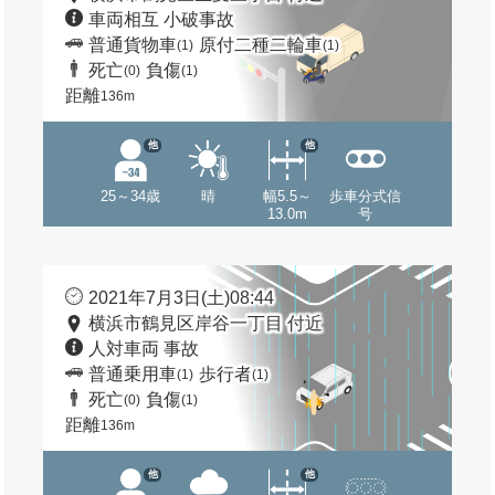
車両相互 小破事故
普通貨物車
原付二種二輪車
(1)
(1)
死亡
負傷
(0)
(1)
距離
136m
他
他
25～34歳
晴
幅5.5～
歩車分式信
13.0m
号
2021年7月3日(土)08:44
横浜市鶴見区岸谷一丁目 付近
人対車両 事故
普通乗用車
歩行者
(1)
(1)
死亡
負傷
(0)
(1)
距離
136m
他
他