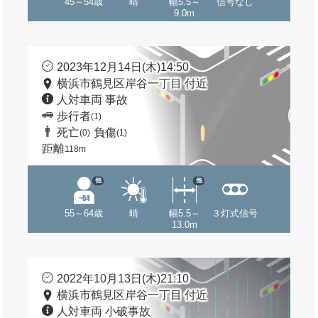
45～54歳
晴
幅5.5～
信号なし
9.0m
2023年12月14日(木)14:50
横浜市鶴見区岸谷一丁目 付近
人対車両 事故
歩行者
(1)
死亡
負傷
(0)
(1)
距離
118m
他
他
55～64歳
晴
幅5.5～
３灯式信号
13.0m
2022年10月13日(木)21:10
横浜市鶴見区岸谷一丁目 付近
人対車両 小破事故