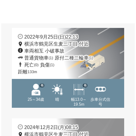
2022年9月25日(日)22:13
横浜市鶴見区生麦三丁目 付近
車両相互 小破事故
普通貨物車
原付二種二輪車
(1)
(1)
死亡
負傷
(0)
(1)
距離
133m
他
他
25～34歳
晴
幅13.0～
歩車分式信
19.5m
号
2024年12月2日(月)08:15
横浜市鶴見区生麦三丁目 付近