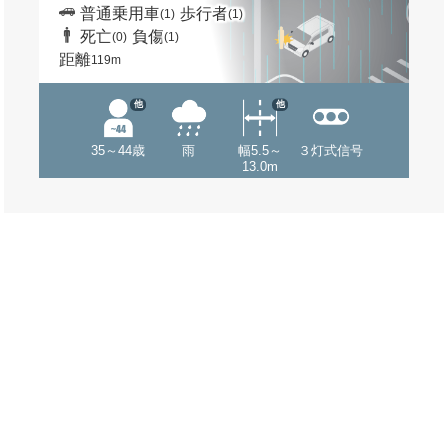
普通乗用車
歩行者
(1)
(1)
死亡
負傷
(0)
(1)
距離
119m
他
他
35～44歳
雨
幅5.5～
３灯式信号
13.0m