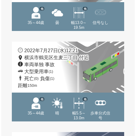
他
他
35～44歳
曇
幅13.0～
信号なし
19.5m
2022年7月27日(水)12:21
横浜市鶴見区生麦三丁目 付近
車両単独 事故
大型乗用車
(1)
死亡
負傷
(0)
(1)
距離
150m
他
他
35～44歳
晴
幅5.5～
歩車分式信
13.0m
号