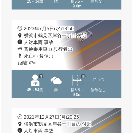
25～34歳
晴
幅5.5～
信号なし
9.0m
2023年7月5日(水)18:50
横浜市鶴見区岸谷一丁目 付近
人対車両 事故
普通乗用車
歩行者
(1)
(1)
死亡
負傷
(0)
(1)
距離
107m
他
他
45～54歳
曇
幅5.5～
信号なし
9.0m
2021年12月27日(月)20:25
横浜市鶴見区岸谷一丁目の 付近
人対車両 事故