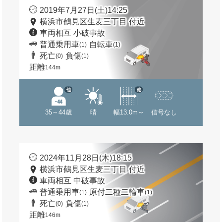
2019年7月27日(土)14:25
横浜市鶴見区生麦三丁目 付近
車両相互 小破事故
普通乗用車
自転車
(1)
(1)
死亡
負傷
(0)
(1)
距離
144m
他
他
35～44歳
晴
幅13.0m～
信号なし
2024年11月28日(木)18:15
横浜市鶴見区生麦三丁目 付近
車両相互 中破事故
普通乗用車
原付二種二輪車
(1)
(1)
死亡
負傷
(0)
(1)
距離
146m