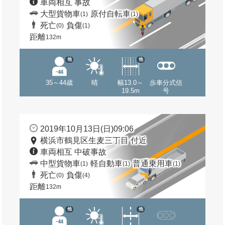
車両相互 事故
大型貨物車
原付自転車
(1)
(1)
死亡
負傷
(0)
(1)
距離
132m
他
他
35～44歳
晴
幅13.0～
歩車分式信
19.5m
号
2019年10月13日(日)09:06
横浜市鶴見区生麦三丁目 付近
車両相互 中破事故
中型貨物車
軽自動車
普通乗用車
(1)
(1)
(1)
死亡
負傷
(0)
(4)
距離
132m
他
他