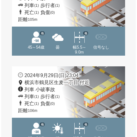
列車
歩行者
(1)
(1)
死亡
負傷
(1)
(0)
距離
105m
他
他
45～54歳
曇
幅5.5～
信号なし
9.0m
2024年9月29日(日)23:04
横浜市鶴見区生麦一丁目 付近
列車 小破事故
列車
歩行者
(1)
(1)
死亡
負傷
(1)
(0)
距離
106m
他
他