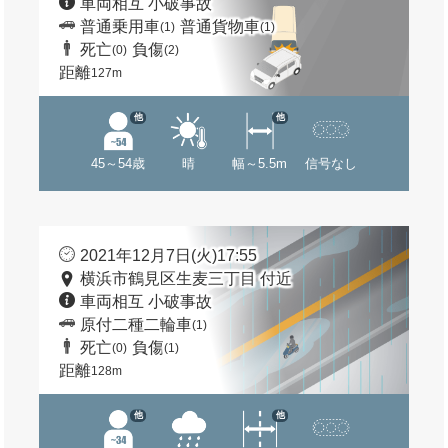
車両相互 小破事故
普通乗用車
普通貨物車
(1)
(1)
死亡
負傷
(0)
(2)
距離
127m
他
他
45～54歳
晴
幅～5.5m
信号なし
2021年12月7日(火)17:55
横浜市鶴見区生麦三丁目 付近
車両相互 小破事故
原付二種二輪車
(1)
死亡
負傷
(0)
(1)
距離
128m
他
他