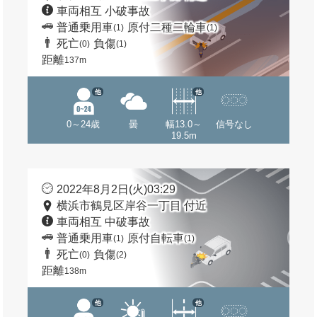
車両相互 小破事故
普通乗用車
原付二種二輪車
(1)
(1)
死亡
負傷
(0)
(1)
距離
137m
他
他
0～24歳
曇
幅13.0～
信号なし
19.5m
2022年8月2日(火)03:29
横浜市鶴見区岸谷一丁目 付近
車両相互 中破事故
普通乗用車
原付自転車
(1)
(1)
死亡
負傷
(0)
(2)
距離
138m
他
他