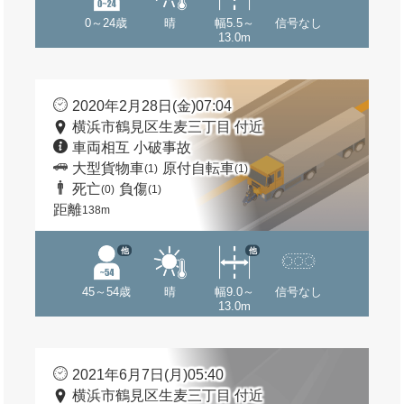
0～24歳
晴
幅5.5～
信号なし
13.0m
2020年2月28日(金)07:04
横浜市鶴見区生麦三丁目 付近
車両相互 小破事故
大型貨物車
原付自転車
(1)
(1)
死亡
負傷
(0)
(1)
距離
138m
他
他
45～54歳
晴
幅9.0～
信号なし
13.0m
2021年6月7日(月)05:40
横浜市鶴見区生麦三丁目 付近