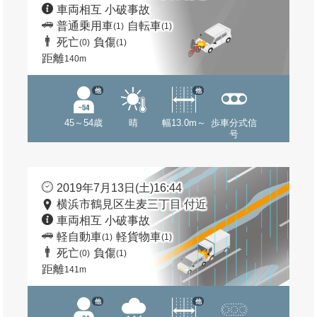
車両相互 小破事故
普通乗用車
自転車
(1)
(1)
死亡
負傷
(0)
(1)
距離
140m
他
他
45～54歳
晴
幅13.0m～
歩車分式信
号
2019年7月13日(土)16:44
横浜市鶴見区生麦三丁目 付近
車両相互 小破事故
軽自動車
軽貨物車
(1)
(1)
死亡
負傷
(0)
(1)
距離
141m
他
他