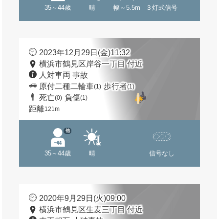
35～44歳
晴
幅～5.5m
３灯式信号
2023年12月29日(金)11:32
横浜市鶴見区岸谷一丁目 付近
人対車両 事故
原付二種二輪車
歩行者
(1)
(1)
死亡
負傷
(0)
(1)
距離
121m
他
35～44歳
晴
信号なし
2020年9月29日(火)09:00
横浜市鶴見区生麦三丁目 付近