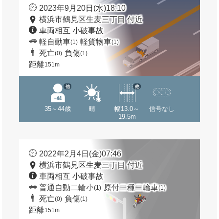
2023年9月20日(水)18:10
横浜市鶴見区生麦三丁目 付近
車両相互 小破事故
軽自動車
軽貨物車
(1)
(1)
死亡
負傷
(0)
(1)
距離
151m
他
他
35～44歳
晴
幅13.0～
信号なし
19.5m
2022年2月4日(金)07:46
横浜市鶴見区生麦三丁目 付近
車両相互 小破事故
普通自動二輪小
原付二種二輪車
(1)
(1)
死亡
負傷
(0)
(1)
距離
151m