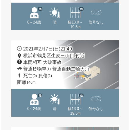
他
他
0～24歳
晴
幅13.0～
信号なし
19.5m
2021年2月7日(日)21:49
横浜市鶴見区生麦三丁目 付近
車両相互 大破事故
普通貨物車
普通自動二輪大
(1)
(1)
死亡
負傷
(0)
(1)
距離
146m
他
他
0～24歳
晴
幅13.0～
信号なし
19.5m