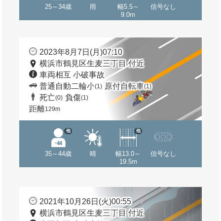
25～34歳
雨
幅5.5～
信号なし
9.0m
2023年8月7日(月)07:10
横浜市鶴見区生麦三丁目 付近
車両相互 小破事故
普通自動二輪小
原付自転車
(1)
(1)
死亡
負傷
(0)
(1)
距離
129m
他
他
35～44歳
晴
幅13.0～
信号なし
19.5m
2021年10月26日(火)00:55
横浜市鶴見区生麦三丁目 付近