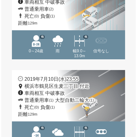
車両相互 中破事故
普通乗用車
(2)
死亡
負傷
(0)
(1)
距離
129m
他
他
0～24歳
雨
幅9.0～
信号なし
13.0m
2019年7月10日(水)23:55
横浜市鶴見区生麦三丁目 付近
車両相互 中破事故
普通乗用車
大型自動二輪大
(1)
(1)
死亡
負傷
(0)
(1)
距離
129m
他
他