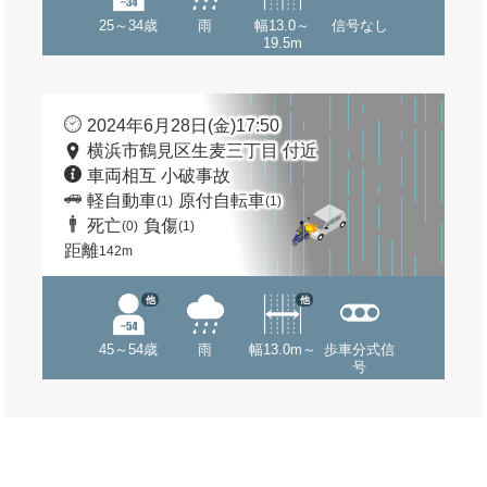
25～34歳
雨
幅13.0～
信号なし
19.5m
2024年6月28日(金)17:50
横浜市鶴見区生麦三丁目 付近
車両相互 小破事故
軽自動車
原付自転車
(1)
(1)
死亡
負傷
(0)
(1)
距離
142m
他
他
45～54歳
雨
幅13.0m～
歩車分式信
号