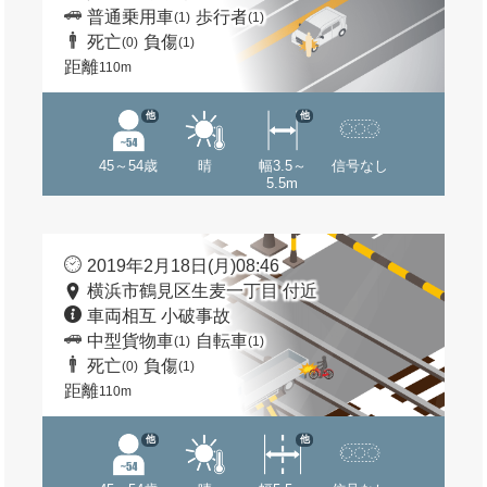
普通乗用車
歩行者
(1)
(1)
死亡
負傷
(0)
(1)
距離
110m
他
他
45～54歳
晴
幅3.5～
信号なし
5.5m
2019年2月18日(月)08:46
横浜市鶴見区生麦一丁目 付近
車両相互 小破事故
中型貨物車
自転車
(1)
(1)
死亡
負傷
(0)
(1)
距離
110m
他
他