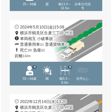
25～34歳
曇
幅13.0～
歩車分式信
19.5m
号
2024年5月10日(金)15:09
横浜市鶴見区生麦三丁目 付近
車両相互 小破事故
普通乗用車
普通貨物車
(1)
(1)
死亡
負傷
(0)
(2)
距離
132m
他
他
55～64歳
晴
幅5.5～
信号なし
9.0m
2022年12月14日(水)13:20
横浜市鶴見区生麦三丁目 付近