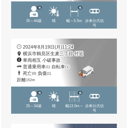
他
他
35～44歳
晴
幅～5.5m
歩車分式信
号
2024年8月19日(月)11:24
横浜市鶴見区生麦三丁目 付近
車両相互 小破事故
普通乗用車
自転車
(1)
(1)
死亡
負傷
(0)
(1)
距離
152m
他
他
25～34歳
晴
幅13.0m～
歩車分式信
号