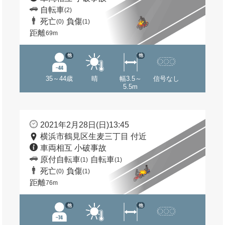
自転車
(2)
死亡
負傷
(0)
(1)
距離
69m
他
他
35～44歳
晴
幅3.5～
信号なし
5.5m
2021年2月28日(日)13:45
横浜市鶴見区生麦三丁目 付近
車両相互 小破事故
原付自転車
自転車
(1)
(1)
死亡
負傷
(0)
(1)
距離
76m
他
他